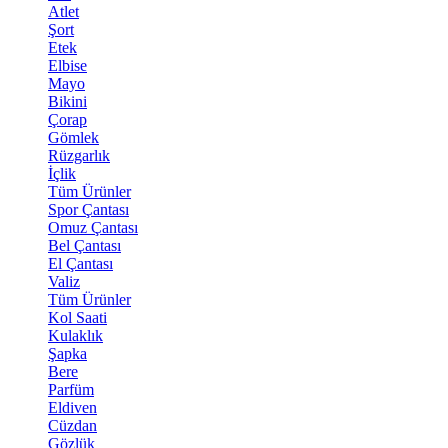
Atlet
Şort
Etek
Elbise
Mayo
Bikini
Çorap
Gömlek
Rüzgarlık
İçlik
Tüm Ürünler
Spor Çantası
Omuz Çantası
Bel Çantası
El Çantası
Valiz
Tüm Ürünler
Kol Saati
Kulaklık
Şapka
Bere
Parfüm
Eldiven
Cüzdan
Gözlük