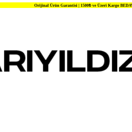
Orijinal Ürün Garantisi | 1500₺ ve Üzeri Kargo BEDAVA | Dünya Mar