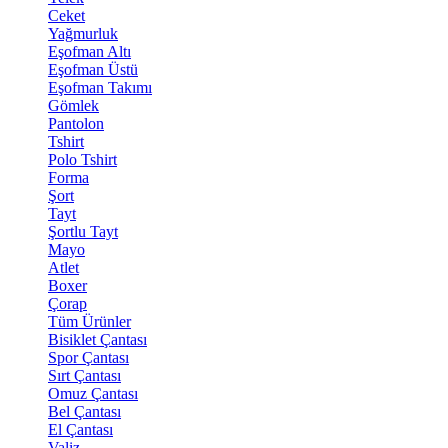
Ceket
Yağmurluk
Eşofman Altı
Eşofman Üstü
Eşofman Takımı
Gömlek
Pantolon
Tshirt
Polo Tshirt
Forma
Şort
Tayt
Şortlu Tayt
Mayo
Atlet
Boxer
Çorap
Tüm Ürünler
Bisiklet Çantası
Spor Çantası
Sırt Çantası
Omuz Çantası
Bel Çantası
El Çantası
Valiz