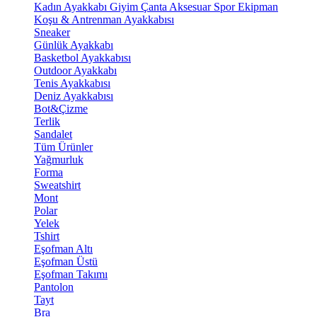
Kadın Ayakkabı
Giyim
Çanta
Aksesuar
Spor Ekipman
Koşu & Antrenman Ayakkabısı
Sneaker
Günlük Ayakkabı
Basketbol Ayakkabısı
Outdoor Ayakkabı
Tenis Ayakkabısı
Deniz Ayakkabısı
Bot&Çizme
Terlik
Sandalet
Tüm Ürünler
Yağmurluk
Forma
Sweatshirt
Mont
Polar
Yelek
Tshirt
Eşofman Altı
Eşofman Üstü
Eşofman Takımı
Pantolon
Tayt
Bra