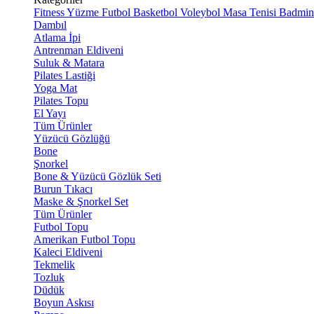
Fitness
Yüzme
Futbol
Basketbol
Voleybol
Masa Tenisi
Badmin
Dambıl
Atlama İpi
Antrenman Eldiveni
Suluk & Matara
Pilates Lastiği
Yoga Mat
Pilates Topu
El Yayı
Tüm Ürünler
Yüzücü Gözlüğü
Bone
Şnorkel
Bone & Yüzücü Gözlük Seti
Burun Tıkacı
Maske & Şnorkel Set
Tüm Ürünler
Futbol Topu
Amerikan Futbol Topu
Kaleci Eldiveni
Tekmelik
Tozluk
Düdük
Boyun Askısı