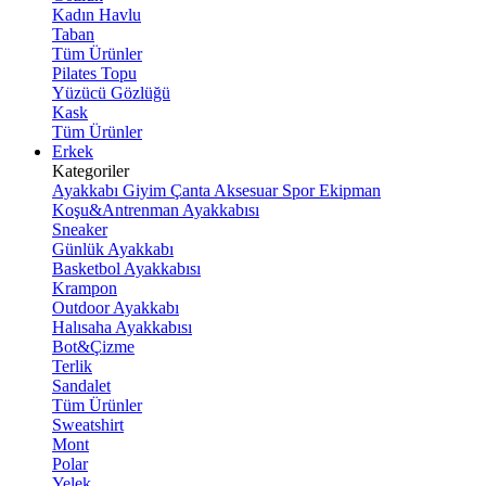
Kadın Havlu
Taban
Tüm Ürünler
Pilates Topu
Yüzücü Gözlüğü
Kask
Tüm Ürünler
Erkek
Kategoriler
Ayakkabı
Giyim
Çanta
Aksesuar
Spor Ekipman
Koşu&Antrenman Ayakkabısı
Sneaker
Günlük Ayakkabı
Basketbol Ayakkabısı
Krampon
Outdoor Ayakkabı
Halısaha Ayakkabısı
Bot&Çizme
Terlik
Sandalet
Tüm Ürünler
Sweatshirt
Mont
Polar
Yelek