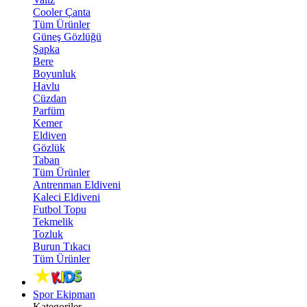
Cooler Çanta
Tüm Ürünler
Güneş Gözlüğü
Şapka
Bere
Boyunluk
Havlu
Cüzdan
Parfüm
Kemer
Eldiven
Gözlük
Taban
Tüm Ürünler
Antrenman Eldiveni
Kaleci Eldiveni
Futbol Topu
Tekmelik
Tozluk
Burun Tıkacı
Tüm Ürünler
Spor Ekipman
Kategoriler