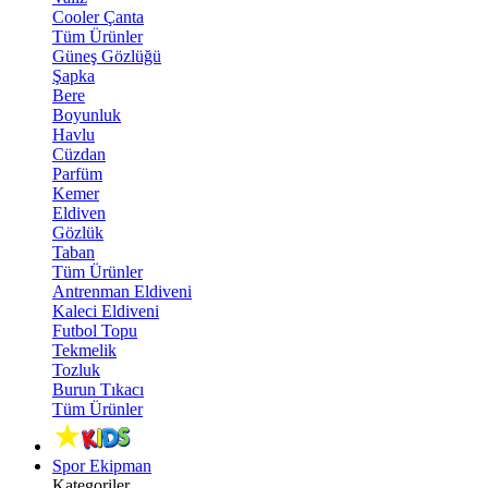
Cooler Çanta
Tüm Ürünler
Güneş Gözlüğü
Şapka
Bere
Boyunluk
Havlu
Cüzdan
Parfüm
Kemer
Eldiven
Gözlük
Taban
Tüm Ürünler
Antrenman Eldiveni
Kaleci Eldiveni
Futbol Topu
Tekmelik
Tozluk
Burun Tıkacı
Tüm Ürünler
Spor Ekipman
Kategoriler