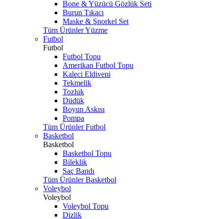
Bone & Yüzücü Gözlük Seti
Burun Tıkacı
Maske & Şnorkel Set
Tüm Ürünler Yüzme
Futbol
Futbol
Futbol Topu
Amerikan Futbol Topu
Kaleci Eldiveni
Tekmelik
Tozluk
Düdük
Boyun Askısı
Pompa
Tüm Ürünler Futbol
Basketbol
Basketbol
Basketbol Topu
Bileklik
Saç Bandı
Tüm Ürünler Basketbol
Voleybol
Voleybol
Voleybol Topu
Dizlik