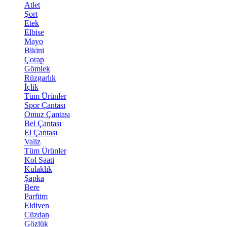
Atlet
Şort
Etek
Elbise
Mayo
Bikini
Çorap
Gömlek
Rüzgarlık
İçlik
Tüm Ürünler
Spor Çantası
Omuz Çantası
Bel Çantası
El Çantası
Valiz
Tüm Ürünler
Kol Saati
Kulaklık
Şapka
Bere
Parfüm
Eldiven
Cüzdan
Gözlük