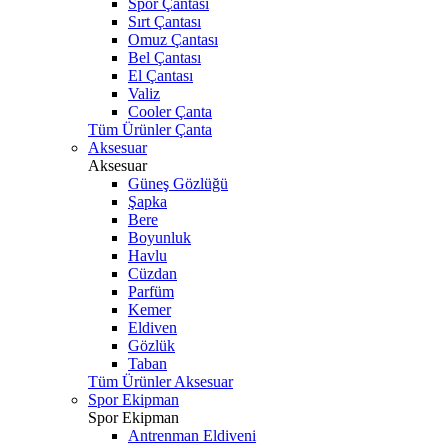
Spor Çantası
Sırt Çantası
Omuz Çantası
Bel Çantası
El Çantası
Valiz
Cooler Çanta
Tüm Ürünler Çanta
Aksesuar
Aksesuar
Güneş Gözlüğü
Şapka
Bere
Boyunluk
Havlu
Cüzdan
Parfüm
Kemer
Eldiven
Gözlük
Taban
Tüm Ürünler Aksesuar
Spor Ekipman
Spor Ekipman
Antrenman Eldiveni