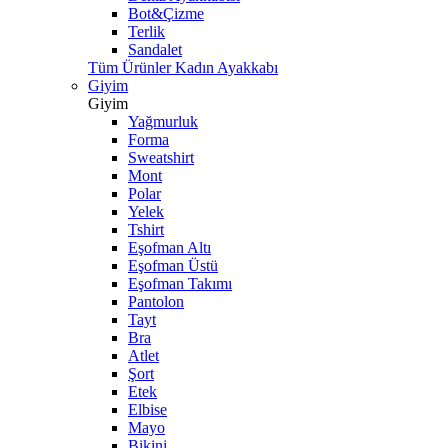
Bot&Çizme
Terlik
Sandalet
Tüm Ürünler Kadın Ayakkabı
Giyim
Giyim
Yağmurluk
Forma
Sweatshirt
Mont
Polar
Yelek
Tshirt
Eşofman Altı
Eşofman Üstü
Eşofman Takımı
Pantolon
Tayt
Bra
Atlet
Şort
Etek
Elbise
Mayo
Bikini