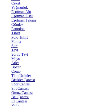
Ceket
Yağmurluk
Eşofman Altı
Eşofman Üstü
Eşofman Takımı
Gömlek
Pantolon
Tshirt
Polo Tshirt
Forma
Şort
Tayt
Şortlu Tayt
Mayo
Atlet
Boxer
Çorap
Tüm Ürünler
Bisiklet Çantası
Spor Çantası
Sırt Çantası
Omuz Çantası
Bel Çantası
El Çantası
Valiz