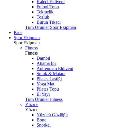
Kaleci Eldiveni
Futbol Topu
Tekmelik
Tozluk
Burun Tıkacı
Tüm Ürünler Spor Ekipman
Kıds
Spor Ekipman
Spor Ekipman
Fitness
Fitness
Dambıl
Atlama İpi
Antrenman Eldiveni
Suluk & Matara
Pilates Lastiği
Yoga Mat
Pilates Topu
El Yayı
Tüm Ürünler Fitness
Yüzme
Yüzme
Yüzücü Gözlüğü
Bone
Şnorkel