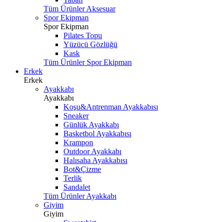
Tüm Ürünler Aksesuar
Spor Ekipman
Spor Ekipman
Pilates Topu
Yüzücü Gözlüğü
Kask
Tüm Ürünler Spor Ekipman
Erkek
Erkek
Ayakkabı
Ayakkabı
Koşu&Antrenman Ayakkabısı
Sneaker
Günlük Ayakkabı
Basketbol Ayakkabısı
Krampon
Outdoor Ayakkabı
Halısaha Ayakkabısı
Bot&Çizme
Terlik
Sandalet
Tüm Ürünler Ayakkabı
Giyim
Giyim