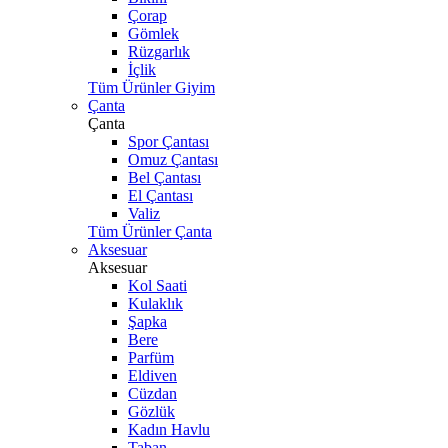
Çorap
Gömlek
Rüzgarlık
İçlik
Tüm Ürünler Giyim
Çanta
Çanta
Spor Çantası
Omuz Çantası
Bel Çantası
El Çantası
Valiz
Tüm Ürünler Çanta
Aksesuar
Aksesuar
Kol Saati
Kulaklık
Şapka
Bere
Parfüm
Eldiven
Cüzdan
Gözlük
Kadın Havlu
Taban