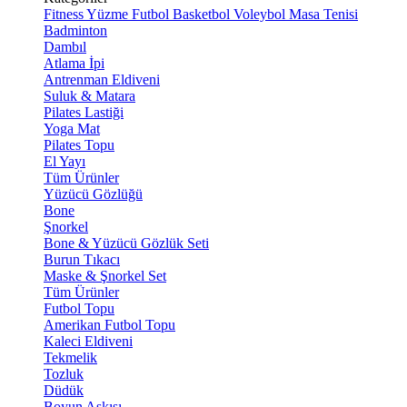
Fitness
Yüzme
Futbol
Basketbol
Voleybol
Masa Tenisi
Badminton
Dambıl
Atlama İpi
Antrenman Eldiveni
Suluk & Matara
Pilates Lastiği
Yoga Mat
Pilates Topu
El Yayı
Tüm Ürünler
Yüzücü Gözlüğü
Bone
Şnorkel
Bone & Yüzücü Gözlük Seti
Burun Tıkacı
Maske & Şnorkel Set
Tüm Ürünler
Futbol Topu
Amerikan Futbol Topu
Kaleci Eldiveni
Tekmelik
Tozluk
Düdük
Boyun Askısı