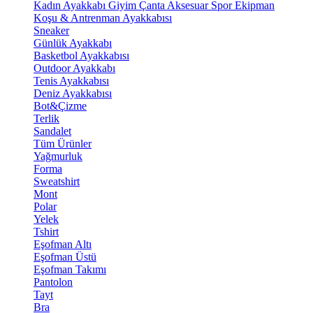
Kadın Ayakkabı
Giyim
Çanta
Aksesuar
Spor Ekipman
Koşu & Antrenman Ayakkabısı
Sneaker
Günlük Ayakkabı
Basketbol Ayakkabısı
Outdoor Ayakkabı
Tenis Ayakkabısı
Deniz Ayakkabısı
Bot&Çizme
Terlik
Sandalet
Tüm Ürünler
Yağmurluk
Forma
Sweatshirt
Mont
Polar
Yelek
Tshirt
Eşofman Altı
Eşofman Üstü
Eşofman Takımı
Pantolon
Tayt
Bra