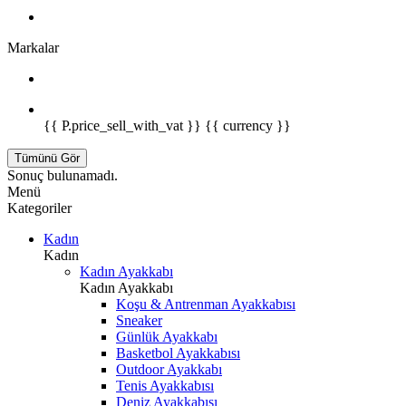
Markalar
{{ P.price_sell_with_vat }} {{ currency }}
Tümünü Gör
Sonuç bulunamadı.
Menü
Kategoriler
Kadın
Kadın
Kadın Ayakkabı
Kadın Ayakkabı
Koşu & Antrenman Ayakkabısı
Sneaker
Günlük Ayakkabı
Basketbol Ayakkabısı
Outdoor Ayakkabı
Tenis Ayakkabısı
Deniz Ayakkabısı