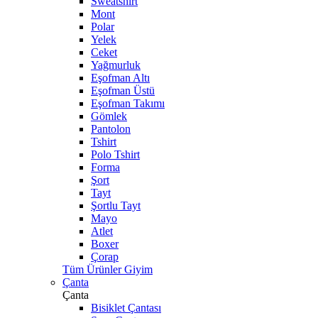
Sweatshirt
Mont
Polar
Yelek
Ceket
Yağmurluk
Eşofman Altı
Eşofman Üstü
Eşofman Takımı
Gömlek
Pantolon
Tshirt
Polo Tshirt
Forma
Şort
Tayt
Şortlu Tayt
Mayo
Atlet
Boxer
Çorap
Tüm Ürünler Giyim
Çanta
Çanta
Bisiklet Çantası