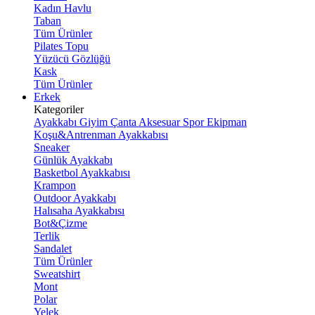
Kadın Havlu
Taban
Tüm Ürünler
Pilates Topu
Yüzücü Gözlüğü
Kask
Tüm Ürünler
Erkek
Kategoriler
Ayakkabı
Giyim
Çanta
Aksesuar
Spor Ekipman
Koşu&Antrenman Ayakkabısı
Sneaker
Günlük Ayakkabı
Basketbol Ayakkabısı
Krampon
Outdoor Ayakkabı
Halısaha Ayakkabısı
Bot&Çizme
Terlik
Sandalet
Tüm Ürünler
Sweatshirt
Mont
Polar
Yelek