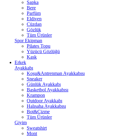
Şapka
Bere
Parfüm
Eldiven
Cüzdan
Gözlük
Tüm Ürünler
Spor Ekipman
Pilates Topu
Yüzücü Gözlüğü
Kask
Erkek
Ayakkabı
Koşu&Antrenman Ayakkabısı
Sneaker
Günlük Ayakkabı
Basketbol Ayakkabısı
Krampon
Outdoor Ayakkabı
Halısaha Ayakkabısı
Bot&Çizme
Tüm Ürünler
Giyim
Sweatshirt
Mont