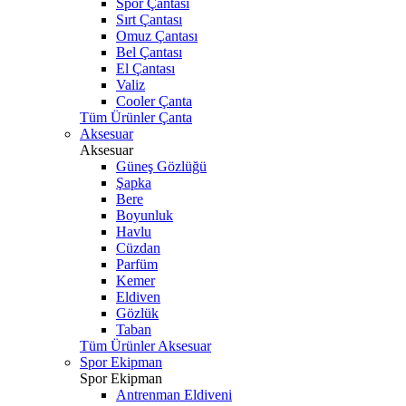
Spor Çantası
Sırt Çantası
Omuz Çantası
Bel Çantası
El Çantası
Valiz
Cooler Çanta
Tüm Ürünler Çanta
Aksesuar
Aksesuar
Güneş Gözlüğü
Şapka
Bere
Boyunluk
Havlu
Cüzdan
Parfüm
Kemer
Eldiven
Gözlük
Taban
Tüm Ürünler Aksesuar
Spor Ekipman
Spor Ekipman
Antrenman Eldiveni