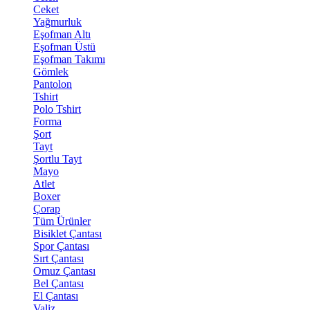
Ceket
Yağmurluk
Eşofman Altı
Eşofman Üstü
Eşofman Takımı
Gömlek
Pantolon
Tshirt
Polo Tshirt
Forma
Şort
Tayt
Şortlu Tayt
Mayo
Atlet
Boxer
Çorap
Tüm Ürünler
Bisiklet Çantası
Spor Çantası
Sırt Çantası
Omuz Çantası
Bel Çantası
El Çantası
Valiz