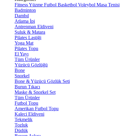
Fitness
Yüzme
Futbol
Basketbol
Voleybol
Masa Tenisi
Badminton
Dambıl
Atlama İpi
Antrenman Eldiveni
Suluk & Matara
Pilates Lastiği
Yoga Mat
Pilates Topu
El Yayı
Tüm Ürünler
Yüzücü Gözlüğü
Bone
Şnorkel
Bone & Yüzücü Gözlük Seti
Burun Tıkacı
Maske & Şnorkel Set
Tüm Ürünler
Futbol Topu
Amerikan Futbol Topu
Kaleci Eldiveni
Tekmelik
Tozluk
Düdük
Boyun Askısı