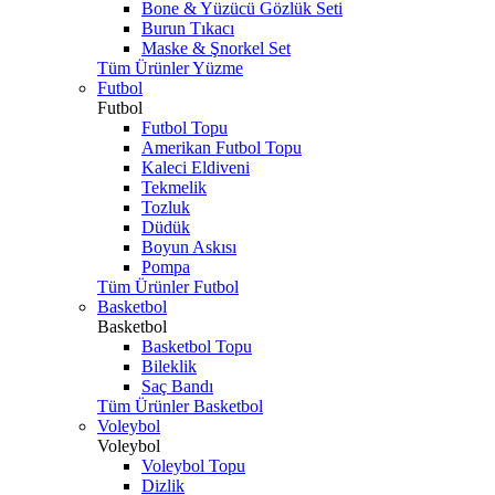
Bone & Yüzücü Gözlük Seti
Burun Tıkacı
Maske & Şnorkel Set
Tüm Ürünler Yüzme
Futbol
Futbol
Futbol Topu
Amerikan Futbol Topu
Kaleci Eldiveni
Tekmelik
Tozluk
Düdük
Boyun Askısı
Pompa
Tüm Ürünler Futbol
Basketbol
Basketbol
Basketbol Topu
Bileklik
Saç Bandı
Tüm Ürünler Basketbol
Voleybol
Voleybol
Voleybol Topu
Dizlik