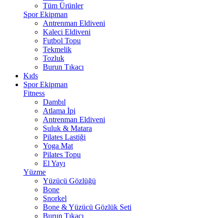
Tüm Ürünler
Spor Ekipman
Antrenman Eldiveni
Kaleci Eldiveni
Futbol Topu
Tekmelik
Tozluk
Burun Tıkacı
Kıds
Spor Ekipman
Fitness
Dambıl
Atlama İpi
Antrenman Eldiveni
Suluk & Matara
Pilates Lastiği
Yoga Mat
Pilates Topu
El Yayı
Yüzme
Yüzücü Gözlüğü
Bone
Şnorkel
Bone & Yüzücü Gözlük Seti
Burun Tıkacı