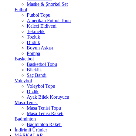
Maske & Şnorkel Set
Futbol
Futbol Topu
Amerikan Futbol Topu
Kaleci Eldiveni
Tekmelik
Tozluk
Düdük
Boyun Askısı
Pompa
Basketbol
Basketbol Topu
Bileklik
Saç Bandı
Voleybol
Voleybol Topu
Dizlik
Ayak Bilek Koruyucu
Masa Tenisi
Masa Tenisi Topu
Masa Tenisi Raketi
Badminton
Badminton Raketi
İndirimli Ürünler
MARKALAR