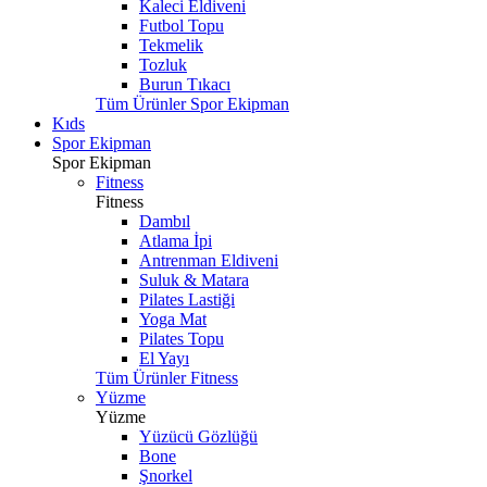
Kaleci Eldiveni
Futbol Topu
Tekmelik
Tozluk
Burun Tıkacı
Tüm Ürünler Spor Ekipman
Kıds
Spor Ekipman
Spor Ekipman
Fitness
Fitness
Dambıl
Atlama İpi
Antrenman Eldiveni
Suluk & Matara
Pilates Lastiği
Yoga Mat
Pilates Topu
El Yayı
Tüm Ürünler Fitness
Yüzme
Yüzme
Yüzücü Gözlüğü
Bone
Şnorkel