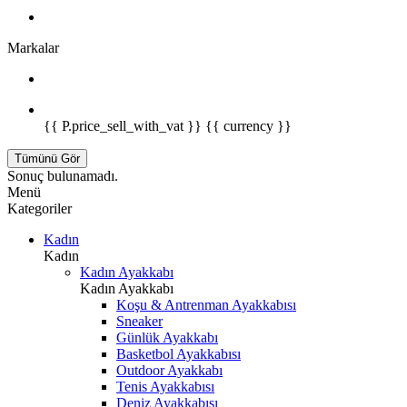
Markalar
{{ P.price_sell_with_vat }} {{ currency }}
Tümünü Gör
Sonuç bulunamadı.
Menü
Kategoriler
Kadın
Kadın
Kadın Ayakkabı
Kadın Ayakkabı
Koşu & Antrenman Ayakkabısı
Sneaker
Günlük Ayakkabı
Basketbol Ayakkabısı
Outdoor Ayakkabı
Tenis Ayakkabısı
Deniz Ayakkabısı