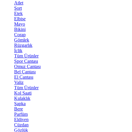
Atlet
Şort
Etek
Elbise
Mayo
Bikini
Çorap
Gömlek
Rüzgarlık
İçlik
Tüm Ürünler
Spor Çantası
Omuz Çantası
Bel Çantası
El Çantası
Valiz
Tüm Ürünler
Kol Saati
Kulaklık
Şapka
Bere
Parfüm
Eldiven
Cüzdan
Gözlük