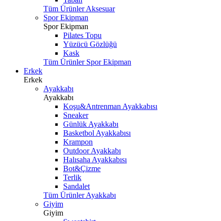
Tüm Ürünler Aksesuar
Spor Ekipman
Spor Ekipman
Pilates Topu
Yüzücü Gözlüğü
Kask
Tüm Ürünler Spor Ekipman
Erkek
Erkek
Ayakkabı
Ayakkabı
Koşu&Antrenman Ayakkabısı
Sneaker
Günlük Ayakkabı
Basketbol Ayakkabısı
Krampon
Outdoor Ayakkabı
Halısaha Ayakkabısı
Bot&Çizme
Terlik
Sandalet
Tüm Ürünler Ayakkabı
Giyim
Giyim