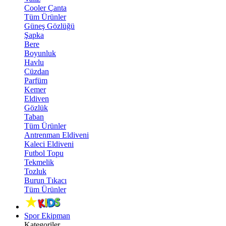
Cooler Çanta
Tüm Ürünler
Güneş Gözlüğü
Şapka
Bere
Boyunluk
Havlu
Cüzdan
Parfüm
Kemer
Eldiven
Gözlük
Taban
Tüm Ürünler
Antrenman Eldiveni
Kaleci Eldiveni
Futbol Topu
Tekmelik
Tozluk
Burun Tıkacı
Tüm Ürünler
Spor Ekipman
Kategoriler