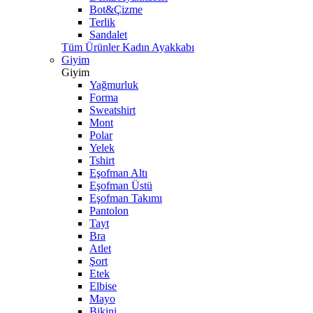
Bot&Çizme
Terlik
Sandalet
Tüm Ürünler Kadın Ayakkabı
Giyim
Giyim
Yağmurluk
Forma
Sweatshirt
Mont
Polar
Yelek
Tshirt
Eşofman Altı
Eşofman Üstü
Eşofman Takımı
Pantolon
Tayt
Bra
Atlet
Şort
Etek
Elbise
Mayo
Bikini