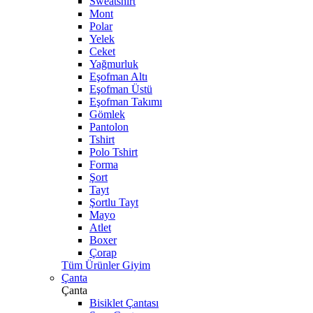
Sweatshirt
Mont
Polar
Yelek
Ceket
Yağmurluk
Eşofman Altı
Eşofman Üstü
Eşofman Takımı
Gömlek
Pantolon
Tshirt
Polo Tshirt
Forma
Şort
Tayt
Şortlu Tayt
Mayo
Atlet
Boxer
Çorap
Tüm Ürünler Giyim
Çanta
Çanta
Bisiklet Çantası