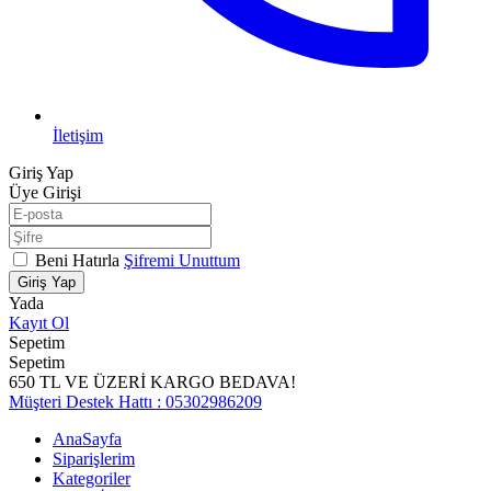
İletişim
Giriş Yap
Üye Girişi
Beni Hatırla
Şifremi Unuttum
Giriş Yap
Yada
Kayıt Ol
Sepetim
Sepetim
650 TL VE ÜZERİ KARGO BEDAVA!
Müşteri Destek Hattı : 05302986209
AnaSayfa
Siparişlerim
Kategoriler