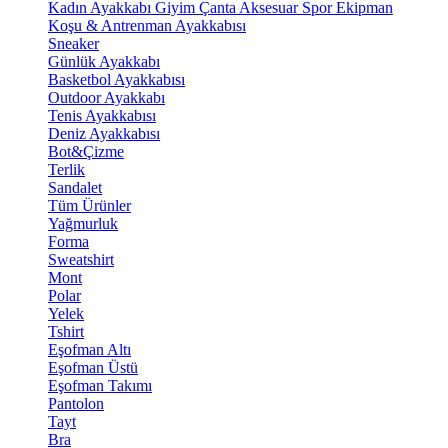
Kadın Ayakkabı
Giyim
Çanta
Aksesuar
Spor Ekipman
Koşu & Antrenman Ayakkabısı
Sneaker
Günlük Ayakkabı
Basketbol Ayakkabısı
Outdoor Ayakkabı
Tenis Ayakkabısı
Deniz Ayakkabısı
Bot&Çizme
Terlik
Sandalet
Tüm Ürünler
Yağmurluk
Forma
Sweatshirt
Mont
Polar
Yelek
Tshirt
Eşofman Altı
Eşofman Üstü
Eşofman Takımı
Pantolon
Tayt
Bra