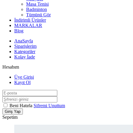
Masa Tenisi
Badminton
Tümünü Gör
İndirimli Ürünler
MARKALAR
Blog
AnaSayfa
Siparişlerim
Kategoriler
Kolay İade
Hesabım
Üye Girişi
Kayıt Ol
Beni Hatırla
Şifremi Unuttum
Giriş Yap
Sepetim