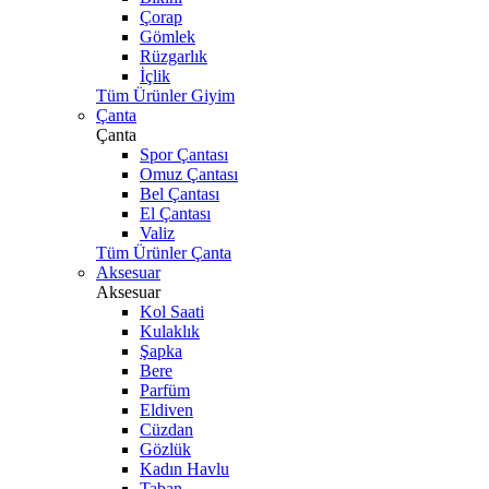
Çorap
Gömlek
Rüzgarlık
İçlik
Tüm Ürünler Giyim
Çanta
Çanta
Spor Çantası
Omuz Çantası
Bel Çantası
El Çantası
Valiz
Tüm Ürünler Çanta
Aksesuar
Aksesuar
Kol Saati
Kulaklık
Şapka
Bere
Parfüm
Eldiven
Cüzdan
Gözlük
Kadın Havlu
Taban