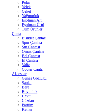
Polar
Yelek
Ceket
Yağmurluk
Eşofman Altı
Eşofman Üstü
Tüm Ürünler
Çanta
Bisiklet Çantası
Spor Çantası
Sırt Çantası
Omuz Çantası
Bel Çantası
El Çantası
Valiz
Cooler Çanta
Aksesuar
Güneş Gözlüğü
Şapka
Bere
Boyunluk
Havlu
Cüzdan
Parfüm
Kemer