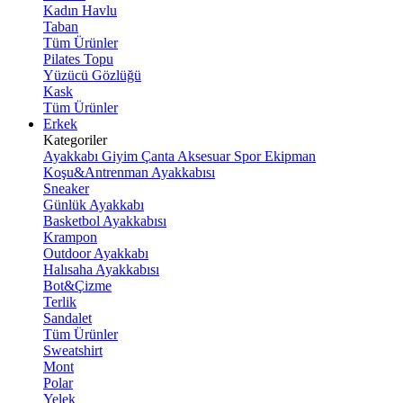
Kadın Havlu
Taban
Tüm Ürünler
Pilates Topu
Yüzücü Gözlüğü
Kask
Tüm Ürünler
Erkek
Kategoriler
Ayakkabı
Giyim
Çanta
Aksesuar
Spor Ekipman
Koşu&Antrenman Ayakkabısı
Sneaker
Günlük Ayakkabı
Basketbol Ayakkabısı
Krampon
Outdoor Ayakkabı
Halısaha Ayakkabısı
Bot&Çizme
Terlik
Sandalet
Tüm Ürünler
Sweatshirt
Mont
Polar
Yelek