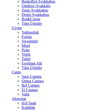
Basketbol Ayakkabısı
Outdoor Ayakkabı
Tenis Ayakkabısı
Deniz Ayakkabısı
Bot&Çizme
Tüm Ürünler
Giyim
Yağmurluk
Forma
Sweatshirt
Mont
Polar
Yelek
Tshirt
Eşofman Altı
Tüm Ürünler
Çanta
Spor Çantası
Omuz Çantası
Bel Çantası
El Çantası
Valiz
Aksesuar
Kol Saati
Kulaklık