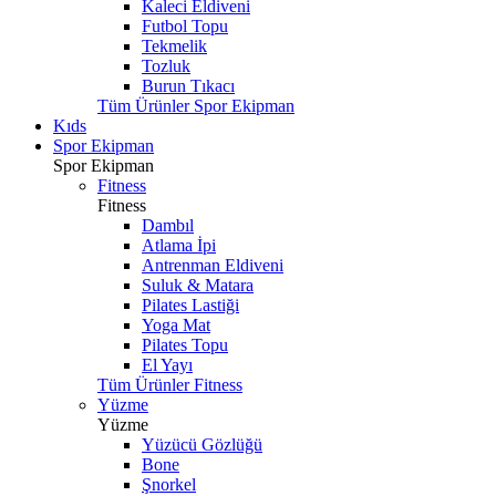
Kaleci Eldiveni
Futbol Topu
Tekmelik
Tozluk
Burun Tıkacı
Tüm Ürünler Spor Ekipman
Kıds
Spor Ekipman
Spor Ekipman
Fitness
Fitness
Dambıl
Atlama İpi
Antrenman Eldiveni
Suluk & Matara
Pilates Lastiği
Yoga Mat
Pilates Topu
El Yayı
Tüm Ürünler Fitness
Yüzme
Yüzme
Yüzücü Gözlüğü
Bone
Şnorkel