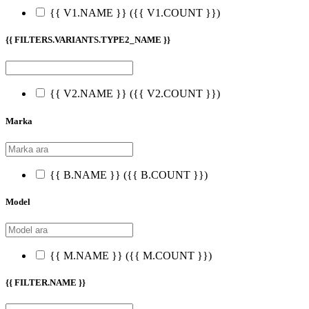
{{ V1.NAME }}
({{ V1.COUNT }})
{{ FILTERS.VARIANTS.TYPE2_NAME }}
{{ V2.NAME }}
({{ V2.COUNT }})
Marka
{{ B.NAME }}
({{ B.COUNT }})
Model
{{ M.NAME }}
({{ M.COUNT }})
{{ FILTER.NAME }}