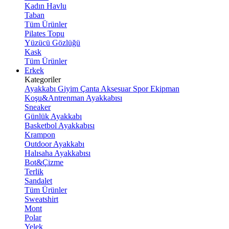
Kadın Havlu
Taban
Tüm Ürünler
Pilates Topu
Yüzücü Gözlüğü
Kask
Tüm Ürünler
Erkek
Kategoriler
Ayakkabı
Giyim
Çanta
Aksesuar
Spor Ekipman
Koşu&Antrenman Ayakkabısı
Sneaker
Günlük Ayakkabı
Basketbol Ayakkabısı
Krampon
Outdoor Ayakkabı
Halısaha Ayakkabısı
Bot&Çizme
Terlik
Sandalet
Tüm Ürünler
Sweatshirt
Mont
Polar
Yelek