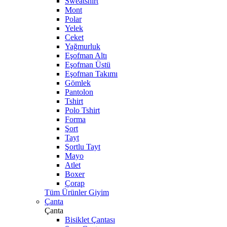
Sweatshirt
Mont
Polar
Yelek
Ceket
Yağmurluk
Eşofman Altı
Eşofman Üstü
Eşofman Takımı
Gömlek
Pantolon
Tshirt
Polo Tshirt
Forma
Şort
Tayt
Şortlu Tayt
Mayo
Atlet
Boxer
Çorap
Tüm Ürünler Giyim
Çanta
Çanta
Bisiklet Çantası