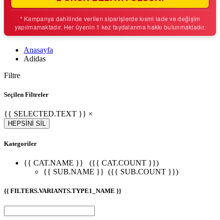
* Kampanya dahilinde verilen siparişlerde kısmi iade ve değişim
yapılmamaktadır. Her üyenin 1 kez faydalanma hakkı bulunmaktadır.
Anasayfa
Adidas
Filtre
Seçilen Filtreler
{{ SELECTED.TEXT }} ×
HEPSİNİ SİL
Kategoriler
{{ CAT.NAME }}
({{ CAT.COUNT }})
{{ SUB.NAME }}
({{ SUB.COUNT }})
{{ FILTERS.VARIANTS.TYPE1_NAME }}