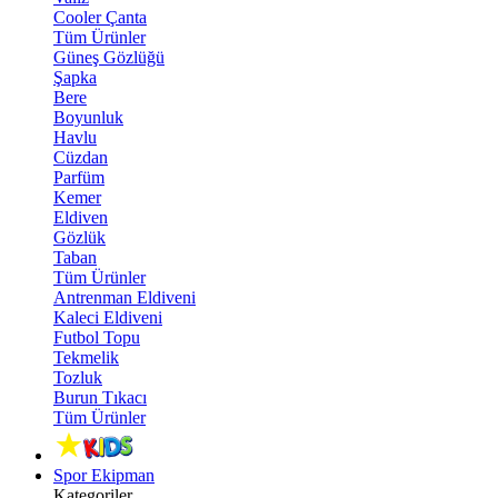
Cooler Çanta
Tüm Ürünler
Güneş Gözlüğü
Şapka
Bere
Boyunluk
Havlu
Cüzdan
Parfüm
Kemer
Eldiven
Gözlük
Taban
Tüm Ürünler
Antrenman Eldiveni
Kaleci Eldiveni
Futbol Topu
Tekmelik
Tozluk
Burun Tıkacı
Tüm Ürünler
Spor Ekipman
Kategoriler