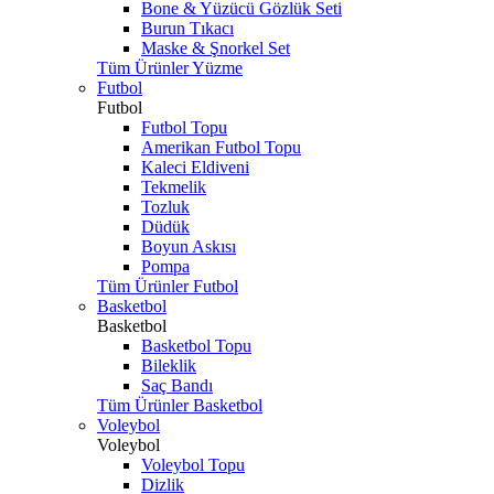
Bone & Yüzücü Gözlük Seti
Burun Tıkacı
Maske & Şnorkel Set
Tüm Ürünler Yüzme
Futbol
Futbol
Futbol Topu
Amerikan Futbol Topu
Kaleci Eldiveni
Tekmelik
Tozluk
Düdük
Boyun Askısı
Pompa
Tüm Ürünler Futbol
Basketbol
Basketbol
Basketbol Topu
Bileklik
Saç Bandı
Tüm Ürünler Basketbol
Voleybol
Voleybol
Voleybol Topu
Dizlik