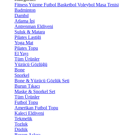
Fitness
Yüzme
Futbol
Basketbol
Voleybol
Masa Tenisi
Badminton
Dambıl
Atlama İpi
Antrenman Eldiveni
Suluk & Matara
Pilates Lastiği
Yoga Mat
Pilates Topu
El Yayı
Tüm Ürünler
Yüzücü Gözlüğü
Bone
Şnorkel
Bone & Yüzücü Gözlük Seti
Burun Tıkacı
Maske & Şnorkel Set
Tüm Ürünler
Futbol Topu
Amerikan Futbol Topu
Kaleci Eldiveni
Tekmelik
Tozluk
Düdük
Boyun Askısı