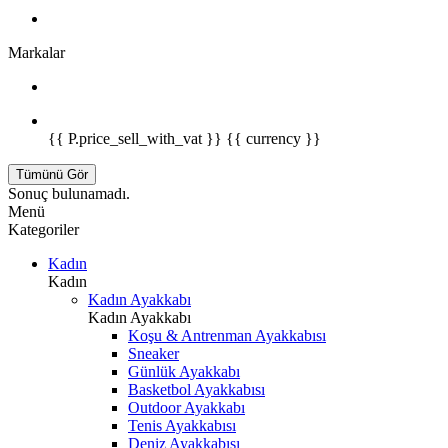
Markalar
{{ P.price_sell_with_vat }} {{ currency }}
Tümünü Gör
Sonuç bulunamadı.
Menü
Kategoriler
Kadın
Kadın
Kadın Ayakkabı
Kadın Ayakkabı
Koşu & Antrenman Ayakkabısı
Sneaker
Günlük Ayakkabı
Basketbol Ayakkabısı
Outdoor Ayakkabı
Tenis Ayakkabısı
Deniz Ayakkabısı