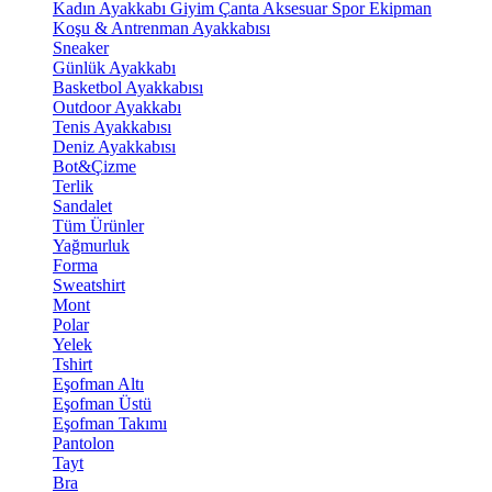
Kadın Ayakkabı
Giyim
Çanta
Aksesuar
Spor Ekipman
Koşu & Antrenman Ayakkabısı
Sneaker
Günlük Ayakkabı
Basketbol Ayakkabısı
Outdoor Ayakkabı
Tenis Ayakkabısı
Deniz Ayakkabısı
Bot&Çizme
Terlik
Sandalet
Tüm Ürünler
Yağmurluk
Forma
Sweatshirt
Mont
Polar
Yelek
Tshirt
Eşofman Altı
Eşofman Üstü
Eşofman Takımı
Pantolon
Tayt
Bra