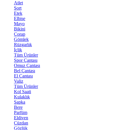
Atlet
Şort
Etek
Elbise
Mayo
Bikini
Çorap
Gömlek
Rüzgarlık
İçlik
Tüm Ürünler
Spor Çantası
Omuz Çantası
Bel Çantası
El Çantası
Valiz
Tüm Ürünler
Kol Saati
Kulaklık
Şapka
Bere
Parfüm
Eldiven
Cüzdan
Gözlük