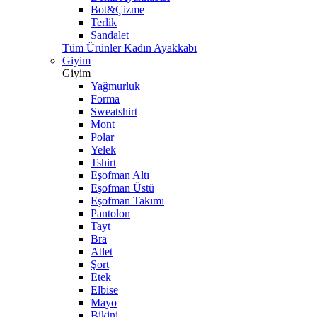
Bot&Çizme
Terlik
Sandalet
Tüm Ürünler Kadın Ayakkabı
Giyim
Giyim
Yağmurluk
Forma
Sweatshirt
Mont
Polar
Yelek
Tshirt
Eşofman Altı
Eşofman Üstü
Eşofman Takımı
Pantolon
Tayt
Bra
Atlet
Şort
Etek
Elbise
Mayo
Bikini