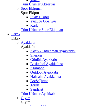
Tüm Ürünler Aksesuar
Spor Ekipman
Spor Ekipman
Pilates Topu
Yüzücü Gözlüğü
Kask
Tüm Ürünler Spor Ekipman
Erkek
Erkek
Ayakkabı
Ayakkabı
Koşu&Antrenman Ayakkabısı
Sneaker
Günlük Ayakkabı
Basketbol Ayakkabısı
Krampon
Outdoor Ayakkabı
Halısaha Ayakkabısı
Bot&Çizme
Terlik
Sandalet
Tüm Ürünler Ayakkabı
Giyim
Giyim