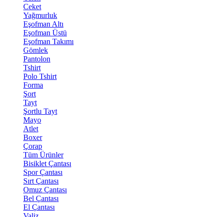
Ceket
Yağmurluk
Eşofman Altı
Eşofman Üstü
Eşofman Takımı
Gömlek
Pantolon
Tshirt
Polo Tshirt
Forma
Şort
Tayt
Şortlu Tayt
Mayo
Atlet
Boxer
Çorap
Tüm Ürünler
Bisiklet Çantası
Spor Çantası
Sırt Çantası
Omuz Çantası
Bel Çantası
El Çantası
Valiz