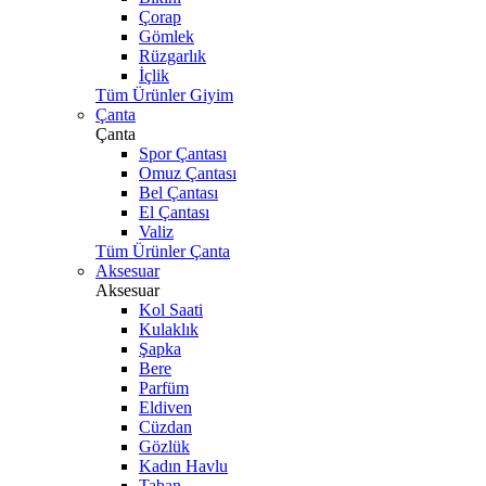
Çorap
Gömlek
Rüzgarlık
İçlik
Tüm Ürünler Giyim
Çanta
Çanta
Spor Çantası
Omuz Çantası
Bel Çantası
El Çantası
Valiz
Tüm Ürünler Çanta
Aksesuar
Aksesuar
Kol Saati
Kulaklık
Şapka
Bere
Parfüm
Eldiven
Cüzdan
Gözlük
Kadın Havlu
Taban