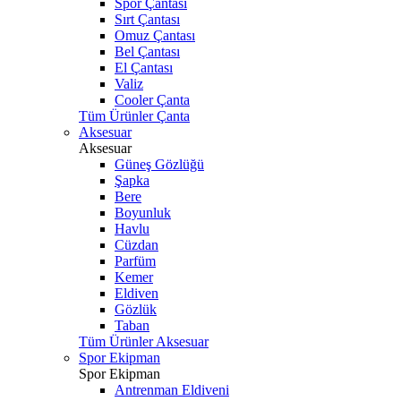
Spor Çantası
Sırt Çantası
Omuz Çantası
Bel Çantası
El Çantası
Valiz
Cooler Çanta
Tüm Ürünler Çanta
Aksesuar
Aksesuar
Güneş Gözlüğü
Şapka
Bere
Boyunluk
Havlu
Cüzdan
Parfüm
Kemer
Eldiven
Gözlük
Taban
Tüm Ürünler Aksesuar
Spor Ekipman
Spor Ekipman
Antrenman Eldiveni