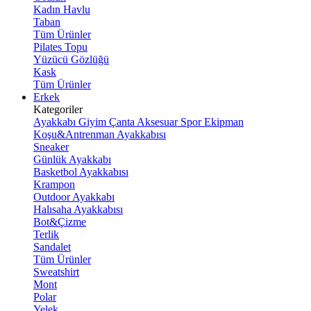
Kadın Havlu
Taban
Tüm Ürünler
Pilates Topu
Yüzücü Gözlüğü
Kask
Tüm Ürünler
Erkek
Kategoriler
Ayakkabı
Giyim
Çanta
Aksesuar
Spor Ekipman
Koşu&Antrenman Ayakkabısı
Sneaker
Günlük Ayakkabı
Basketbol Ayakkabısı
Krampon
Outdoor Ayakkabı
Halısaha Ayakkabısı
Bot&Çizme
Terlik
Sandalet
Tüm Ürünler
Sweatshirt
Mont
Polar
Yelek