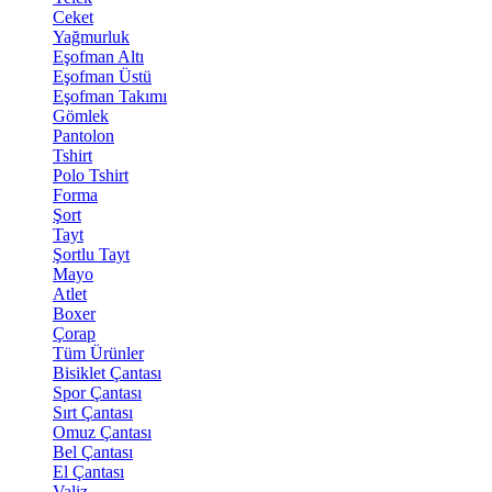
Ceket
Yağmurluk
Eşofman Altı
Eşofman Üstü
Eşofman Takımı
Gömlek
Pantolon
Tshirt
Polo Tshirt
Forma
Şort
Tayt
Şortlu Tayt
Mayo
Atlet
Boxer
Çorap
Tüm Ürünler
Bisiklet Çantası
Spor Çantası
Sırt Çantası
Omuz Çantası
Bel Çantası
El Çantası
Valiz