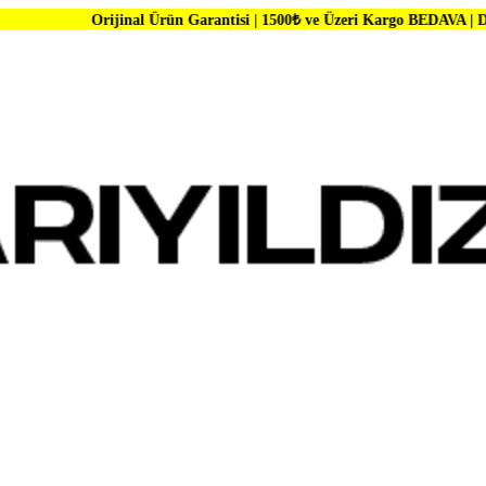
ijinal Ürün Garantisi | 1500₺ ve Üzeri Kargo BEDAVA | Dünya Markalar