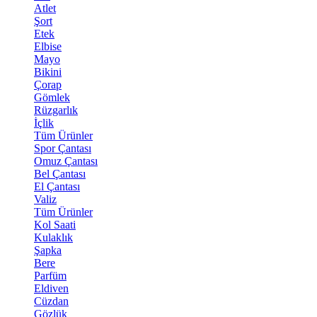
Atlet
Şort
Etek
Elbise
Mayo
Bikini
Çorap
Gömlek
Rüzgarlık
İçlik
Tüm Ürünler
Spor Çantası
Omuz Çantası
Bel Çantası
El Çantası
Valiz
Tüm Ürünler
Kol Saati
Kulaklık
Şapka
Bere
Parfüm
Eldiven
Cüzdan
Gözlük