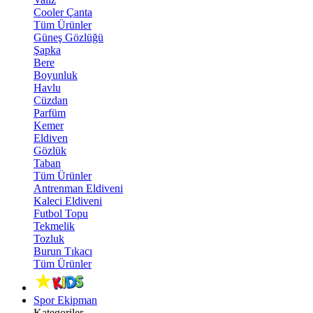
Cooler Çanta
Tüm Ürünler
Güneş Gözlüğü
Şapka
Bere
Boyunluk
Havlu
Cüzdan
Parfüm
Kemer
Eldiven
Gözlük
Taban
Tüm Ürünler
Antrenman Eldiveni
Kaleci Eldiveni
Futbol Topu
Tekmelik
Tozluk
Burun Tıkacı
Tüm Ürünler
Spor Ekipman
Kategoriler