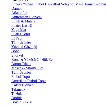
Fitness
Yüzme
Futbol
Basketbol
Voleybol
Masa Tenisi
Badmin
Dambıl
Atlama İpi
Antrenman Eldiveni
Suluk & Matara
Pilates Lastiği
Yoga Mat
Pilates Topu
El Yayı
Tüm Ürünler
Yüzücü Gözlüğü
Bone
Şnorkel
Bone & Yüzücü Gözlük Seti
Burun Tıkacı
Maske & Şnorkel Set
Tüm Ürünler
Futbol Topu
Amerikan Futbol Topu
Kaleci Eldiveni
Tekmelik
Tozluk
Düdük
Boyun Askısı