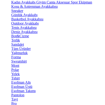
Kadın Ayakkabı
Giyim
Çanta
Aksesuar
Spor Ekipman
Koşu & Antrenman Ayakkabısı
Sneaker
Günlük Ayakkabı
Basketbol Ayakkabısı
Outdoor Ayakkabı
Tenis Ayakkabısı
Deniz Ayakkabısı
Bot&Çizme
Terlik
Sandalet
Tüm Ürünler
Yağmurluk
Forma
Sweatshirt
Mont
Polar
Yelek
Tshirt
Eşofman Altı
Eşofman Üstü
Eşofman Takımı
Pantolon
Tayt
Bra