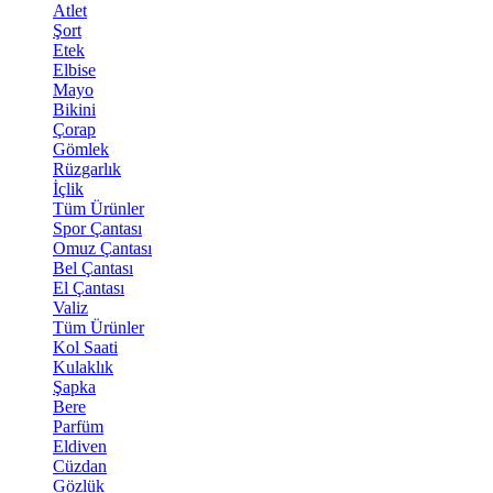
Atlet
Şort
Etek
Elbise
Mayo
Bikini
Çorap
Gömlek
Rüzgarlık
İçlik
Tüm Ürünler
Spor Çantası
Omuz Çantası
Bel Çantası
El Çantası
Valiz
Tüm Ürünler
Kol Saati
Kulaklık
Şapka
Bere
Parfüm
Eldiven
Cüzdan
Gözlük