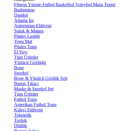
Fitness
Yüzme
Futbol
Basketbol
Voleybol
Masa Tenisi
Badminton
Dambıl
Atlama İpi
Antrenman Eldiveni
Suluk & Matara
Pilates Lastiği
Yoga Mat
Pilates Topu
El Yayı
Tüm Ürünler
Yüzücü Gözlüğü
Bone
Şnorkel
Bone & Yüzücü Gözlük Seti
Burun Tıkacı
Maske & Şnorkel Set
Tüm Ürünler
Futbol Topu
Amerikan Futbol Topu
Kaleci Eldiveni
Tekmelik
Tozluk
Düdük
Boyun Askısı