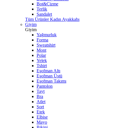
Bot&Çizme
Terlik
Sandalet
Tüm Ürünler Kadın Ayakkabı
Giyim
Giyim
Yağmurluk
Forma
Sweatshirt
Mont
Polar
Yelek
Tshirt
Eşofman Altı
Eşofman Üstü
Eşofman Takımı
Pantolon
Tayt
Bra
Atlet
Şort
Etek
Elbise
Mayo
Bikini