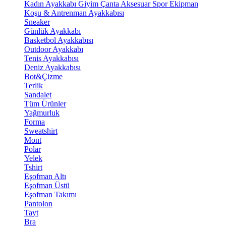
Kadın Ayakkabı
Giyim
Çanta
Aksesuar
Spor Ekipman
Koşu & Antrenman Ayakkabısı
Sneaker
Günlük Ayakkabı
Basketbol Ayakkabısı
Outdoor Ayakkabı
Tenis Ayakkabısı
Deniz Ayakkabısı
Bot&Çizme
Terlik
Sandalet
Tüm Ürünler
Yağmurluk
Forma
Sweatshirt
Mont
Polar
Yelek
Tshirt
Eşofman Altı
Eşofman Üstü
Eşofman Takımı
Pantolon
Tayt
Bra