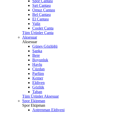
Spor Çantası
Sırt Çantası
Omuz Çantası
Bel Çantası
El Çantası
Valiz
Cooler Çanta
Tüm Ürünler Çanta
Aksesuar
Aksesuar
Güneş Gözlüğü
Şapka
Bere
Boyunluk
Havlu
Cüzdan
Parfüm
Kemer
Eldiven
Gözlük
Taban
Tüm Ürünler Aksesuar
Spor Ekipman
Spor Ekipman
Antrenman Eldiveni