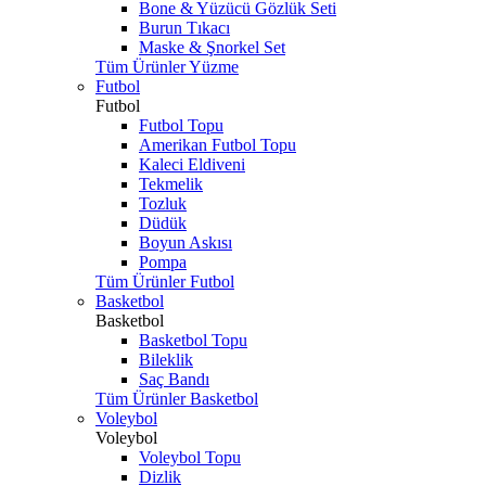
Bone & Yüzücü Gözlük Seti
Burun Tıkacı
Maske & Şnorkel Set
Tüm Ürünler Yüzme
Futbol
Futbol
Futbol Topu
Amerikan Futbol Topu
Kaleci Eldiveni
Tekmelik
Tozluk
Düdük
Boyun Askısı
Pompa
Tüm Ürünler Futbol
Basketbol
Basketbol
Basketbol Topu
Bileklik
Saç Bandı
Tüm Ürünler Basketbol
Voleybol
Voleybol
Voleybol Topu
Dizlik