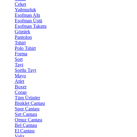
Ceket
Yağmurluk
Eşofman Altı
Eşofman Üstü
Eşofman Takımı
Gömlek
Pantolon
Tshirt
Polo Tshirt
Forma
Şort
Tayt
Şortlu Tayt
Mayo
Atlet
Boxer
Çorap
Tüm Ürünler
Bisiklet Çantası
Spor Çantası
Sırt Çantası
Omuz Çantası
Bel Çantası
El Çantası
Valiz