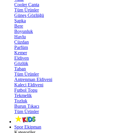
Cooler Çanta
Tüm Ürünler
Güneş Gözlüğü
Şapka
Bere
Boyunluk
Havlu
Cüzdan
Parfüm
Kemer
Eldiven
Gözlük
Taban
Tüm Ürünler
Antrenman Eldiveni
Kaleci Eldiveni
Futbol Topu
Tekmelik
Tozluk
Burun Tıkacı
Tüm Ürünler
Spor Ekipman
Kategoriler