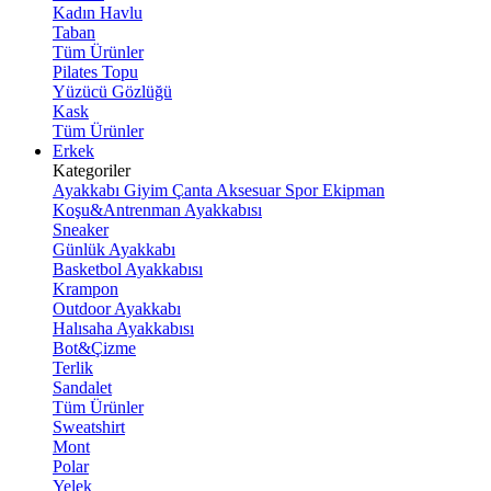
Kadın Havlu
Taban
Tüm Ürünler
Pilates Topu
Yüzücü Gözlüğü
Kask
Tüm Ürünler
Erkek
Kategoriler
Ayakkabı
Giyim
Çanta
Aksesuar
Spor Ekipman
Koşu&Antrenman Ayakkabısı
Sneaker
Günlük Ayakkabı
Basketbol Ayakkabısı
Krampon
Outdoor Ayakkabı
Halısaha Ayakkabısı
Bot&Çizme
Terlik
Sandalet
Tüm Ürünler
Sweatshirt
Mont
Polar
Yelek