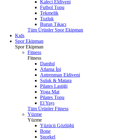
Kaleci Eldiveni
Futbol Topu
Tekmelik
Tozluk
Burun Tıkacı
Tüm Ürünler Spor Ekipman
Kıds
Spor Ekipman
Spor Ekipman
Fitness
Fitness
Dambıl
Atlama İpi
Antrenman Eldiveni
Suluk & Matara
Pilates Lastiği
Yoga Mat
Pilates Topu
El Yayı
Tüm Ürünler Fitness
Yüzme
Yüzme
Yüzücü Gözlüğü
Bone
Şnorkel