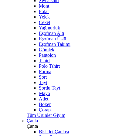
Sweatshirt
Mont
Polar
Yelek
Ceket
Yağmurluk
Eşofman Altı
Eşofman Üstü
Eşofman Takımı
Gömlek
Pantolon
Tshirt
Polo Tshirt
Forma
Şort
Tayt
Şortlu Tayt
Mayo
Atlet
Boxer
Çorap
Tüm Ürünler Giyim
Çanta
Çanta
Bisiklet Çantası