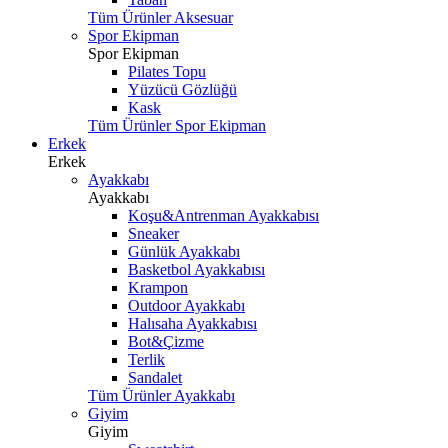
Tüm Ürünler Aksesuar
Spor Ekipman
Spor Ekipman
Pilates Topu
Yüzücü Gözlüğü
Kask
Tüm Ürünler Spor Ekipman
Erkek
Erkek
Ayakkabı
Ayakkabı
Koşu&Antrenman Ayakkabısı
Sneaker
Günlük Ayakkabı
Basketbol Ayakkabısı
Krampon
Outdoor Ayakkabı
Halısaha Ayakkabısı
Bot&Çizme
Terlik
Sandalet
Tüm Ürünler Ayakkabı
Giyim
Giyim