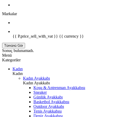
Markalar
{{ P.price_sell_with_vat }} {{ currency }}
Tümünü Gör
Sonuç bulunamadı.
Menü
Kategoriler
Kadın
Kadın
Kadın Ayakkabı
Kadın Ayakkabı
Koşu & Antrenman Ayakkabısı
Sneaker
Günlük Ayakkabı
Basketbol Ayakkabısı
Outdoor Ayakkabı
Tenis Ayakkabısı
Deniz Ayakkabısı