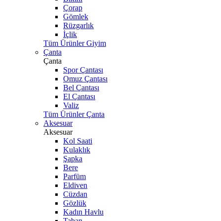
Çorap
Gömlek
Rüzgarlık
İçlik
Tüm Ürünler Giyim
Çanta
Çanta
Spor Çantası
Omuz Çantası
Bel Çantası
El Çantası
Valiz
Tüm Ürünler Çanta
Aksesuar
Aksesuar
Kol Saati
Kulaklık
Şapka
Bere
Parfüm
Eldiven
Cüzdan
Gözlük
Kadın Havlu
Taban