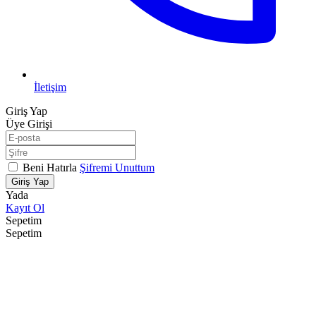
İletişim
Giriş Yap
Üye Girişi
Beni Hatırla
Şifremi Unuttum
Giriş Yap
Yada
Kayıt Ol
Sepetim
Sepetim