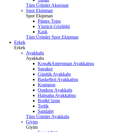
Tüm Ürünler Aksesuar
Spor Ekipman
Spor Ekipman
Pilates Topu
Yüzücü Gözlüğü
Kask
Tüm Ürünler Spor Ekipman
Erkek
Erkek
Ayakkabı
Ayakkabı
Koşu&Antrenman Ayakkabısı
Sneaker
Günlük Ayakkabı
Basketbol Ayakkabısı
Krampon
Outdoor Ayakkabı
Halısaha Ayakkabısı
Bot&Çizme
Terlik
Sandalet
Tüm Ürünler Ayakkabı
Giyim
Giyim