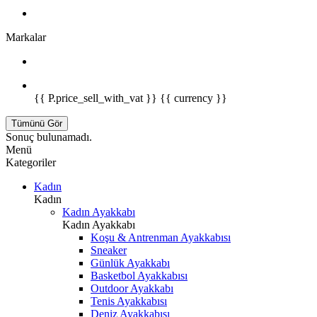
Markalar
{{ P.price_sell_with_vat }} {{ currency }}
Tümünü Gör
Sonuç bulunamadı.
Menü
Kategoriler
Kadın
Kadın
Kadın Ayakkabı
Kadın Ayakkabı
Koşu & Antrenman Ayakkabısı
Sneaker
Günlük Ayakkabı
Basketbol Ayakkabısı
Outdoor Ayakkabı
Tenis Ayakkabısı
Deniz Ayakkabısı