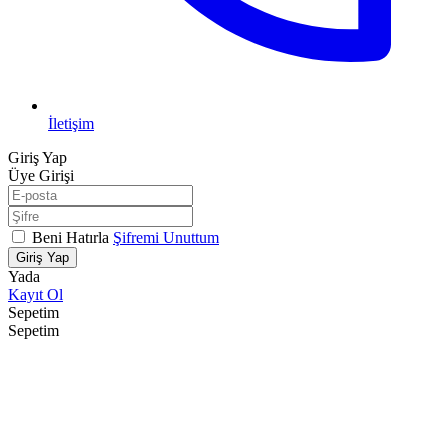
İletişim
Giriş Yap
Üye Girişi
Beni Hatırla
Şifremi Unuttum
Giriş Yap
Yada
Kayıt Ol
Sepetim
Sepetim