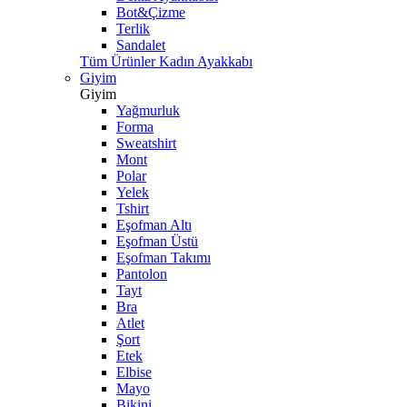
Bot&Çizme
Terlik
Sandalet
Tüm Ürünler Kadın Ayakkabı
Giyim
Giyim
Yağmurluk
Forma
Sweatshirt
Mont
Polar
Yelek
Tshirt
Eşofman Altı
Eşofman Üstü
Eşofman Takımı
Pantolon
Tayt
Bra
Atlet
Şort
Etek
Elbise
Mayo
Bikini