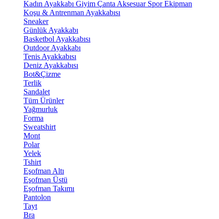
Kadın Ayakkabı
Giyim
Çanta
Aksesuar
Spor Ekipman
Koşu & Antrenman Ayakkabısı
Sneaker
Günlük Ayakkabı
Basketbol Ayakkabısı
Outdoor Ayakkabı
Tenis Ayakkabısı
Deniz Ayakkabısı
Bot&Çizme
Terlik
Sandalet
Tüm Ürünler
Yağmurluk
Forma
Sweatshirt
Mont
Polar
Yelek
Tshirt
Eşofman Altı
Eşofman Üstü
Eşofman Takımı
Pantolon
Tayt
Bra