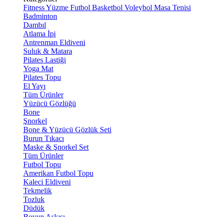
Fitness
Yüzme
Futbol
Basketbol
Voleybol
Masa Tenisi
Badminton
Dambıl
Atlama İpi
Antrenman Eldiveni
Suluk & Matara
Pilates Lastiği
Yoga Mat
Pilates Topu
El Yayı
Tüm Ürünler
Yüzücü Gözlüğü
Bone
Şnorkel
Bone & Yüzücü Gözlük Seti
Burun Tıkacı
Maske & Şnorkel Set
Tüm Ürünler
Futbol Topu
Amerikan Futbol Topu
Kaleci Eldiveni
Tekmelik
Tozluk
Düdük
Boyun Askısı