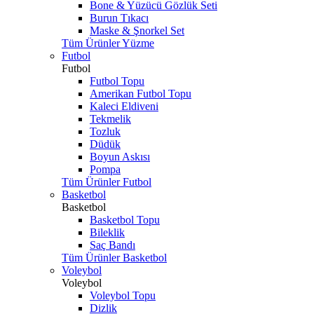
Bone & Yüzücü Gözlük Seti
Burun Tıkacı
Maske & Şnorkel Set
Tüm Ürünler Yüzme
Futbol
Futbol
Futbol Topu
Amerikan Futbol Topu
Kaleci Eldiveni
Tekmelik
Tozluk
Düdük
Boyun Askısı
Pompa
Tüm Ürünler Futbol
Basketbol
Basketbol
Basketbol Topu
Bileklik
Saç Bandı
Tüm Ürünler Basketbol
Voleybol
Voleybol
Voleybol Topu
Dizlik