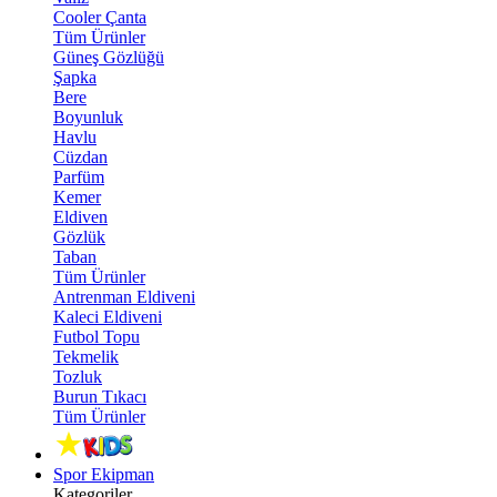
Cooler Çanta
Tüm Ürünler
Güneş Gözlüğü
Şapka
Bere
Boyunluk
Havlu
Cüzdan
Parfüm
Kemer
Eldiven
Gözlük
Taban
Tüm Ürünler
Antrenman Eldiveni
Kaleci Eldiveni
Futbol Topu
Tekmelik
Tozluk
Burun Tıkacı
Tüm Ürünler
Spor Ekipman
Kategoriler