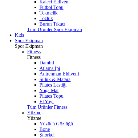
Kaleci Eldiveni
Futbol Topu
Tekmelik
Tozluk
Burun Tıkacı
Tüm Ürünler Spor Ekipman
Kıds
Spor Ekipman
Spor Ekipman
Fitness
Fitness
Dambıl
Atlama İpi
Antrenman Eldiveni
Suluk & Matara
Pilates Lastiği
Yoga Mat
Pilates Topu
El Yayı
Tüm Ürünler Fitness
Yüzme
Yüzme
Yüzücü Gözlüğü
Bone
Şnorkel