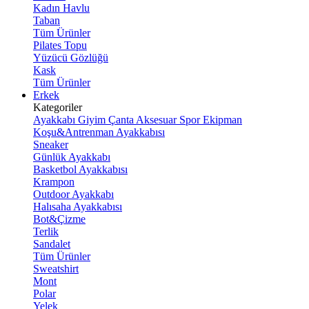
Kadın Havlu
Taban
Tüm Ürünler
Pilates Topu
Yüzücü Gözlüğü
Kask
Tüm Ürünler
Erkek
Kategoriler
Ayakkabı
Giyim
Çanta
Aksesuar
Spor Ekipman
Koşu&Antrenman Ayakkabısı
Sneaker
Günlük Ayakkabı
Basketbol Ayakkabısı
Krampon
Outdoor Ayakkabı
Halısaha Ayakkabısı
Bot&Çizme
Terlik
Sandalet
Tüm Ürünler
Sweatshirt
Mont
Polar
Yelek