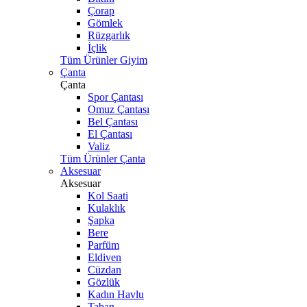
Çorap
Gömlek
Rüzgarlık
İçlik
Tüm Ürünler Giyim
Çanta
Çanta
Spor Çantası
Omuz Çantası
Bel Çantası
El Çantası
Valiz
Tüm Ürünler Çanta
Aksesuar
Aksesuar
Kol Saati
Kulaklık
Şapka
Bere
Parfüm
Eldiven
Cüzdan
Gözlük
Kadın Havlu
Taban