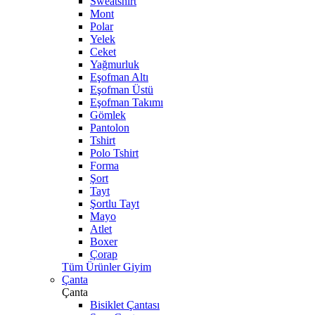
Sweatshirt
Mont
Polar
Yelek
Ceket
Yağmurluk
Eşofman Altı
Eşofman Üstü
Eşofman Takımı
Gömlek
Pantolon
Tshirt
Polo Tshirt
Forma
Şort
Tayt
Şortlu Tayt
Mayo
Atlet
Boxer
Çorap
Tüm Ürünler Giyim
Çanta
Çanta
Bisiklet Çantası