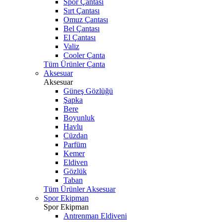
Spor Çantası
Sırt Çantası
Omuz Çantası
Bel Çantası
El Çantası
Valiz
Cooler Çanta
Tüm Ürünler Çanta
Aksesuar
Aksesuar
Güneş Gözlüğü
Şapka
Bere
Boyunluk
Havlu
Cüzdan
Parfüm
Kemer
Eldiven
Gözlük
Taban
Tüm Ürünler Aksesuar
Spor Ekipman
Spor Ekipman
Antrenman Eldiveni