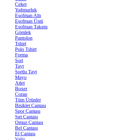
Ceket
Yağmurluk
Eşofman Altı
Eşofman Üstü
Eşofman Takımı
Gömlek
Pantolon
Tshirt
Polo Tshirt
Forma
Şort
Tayt
Şortlu Tayt
Mayo
Atlet
Boxer
Çorap
Tüm Ürünler
Bisiklet Çantası
Spor Çantası
Sırt Çantası
Omuz Çantası
Bel Çantası
El Çantası
Valiz