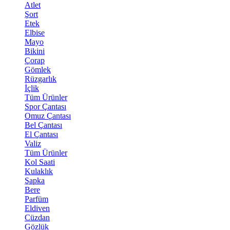
Atlet
Şort
Etek
Elbise
Mayo
Bikini
Çorap
Gömlek
Rüzgarlık
İçlik
Tüm Ürünler
Spor Çantası
Omuz Çantası
Bel Çantası
El Çantası
Valiz
Tüm Ürünler
Kol Saati
Kulaklık
Şapka
Bere
Parfüm
Eldiven
Cüzdan
Gözlük