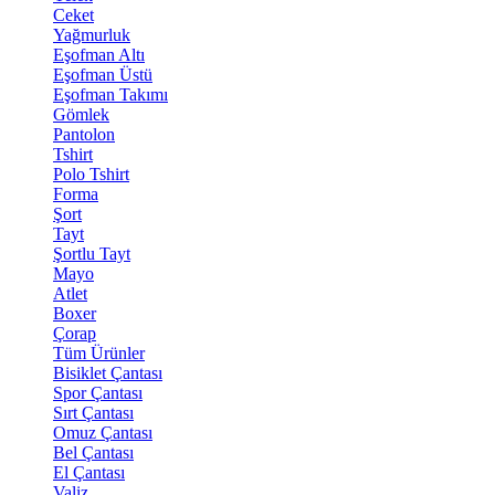
Ceket
Yağmurluk
Eşofman Altı
Eşofman Üstü
Eşofman Takımı
Gömlek
Pantolon
Tshirt
Polo Tshirt
Forma
Şort
Tayt
Şortlu Tayt
Mayo
Atlet
Boxer
Çorap
Tüm Ürünler
Bisiklet Çantası
Spor Çantası
Sırt Çantası
Omuz Çantası
Bel Çantası
El Çantası
Valiz