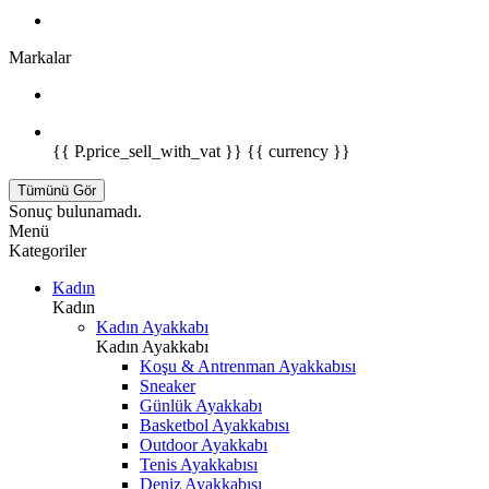
Markalar
{{ P.price_sell_with_vat }} {{ currency }}
Tümünü Gör
Sonuç bulunamadı.
Menü
Kategoriler
Kadın
Kadın
Kadın Ayakkabı
Kadın Ayakkabı
Koşu & Antrenman Ayakkabısı
Sneaker
Günlük Ayakkabı
Basketbol Ayakkabısı
Outdoor Ayakkabı
Tenis Ayakkabısı
Deniz Ayakkabısı