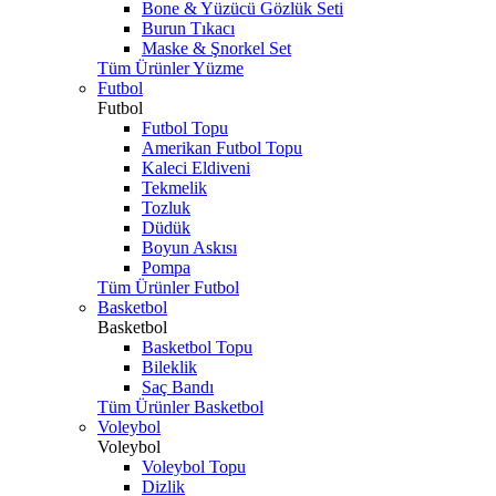
Bone & Yüzücü Gözlük Seti
Burun Tıkacı
Maske & Şnorkel Set
Tüm Ürünler Yüzme
Futbol
Futbol
Futbol Topu
Amerikan Futbol Topu
Kaleci Eldiveni
Tekmelik
Tozluk
Düdük
Boyun Askısı
Pompa
Tüm Ürünler Futbol
Basketbol
Basketbol
Basketbol Topu
Bileklik
Saç Bandı
Tüm Ürünler Basketbol
Voleybol
Voleybol
Voleybol Topu
Dizlik