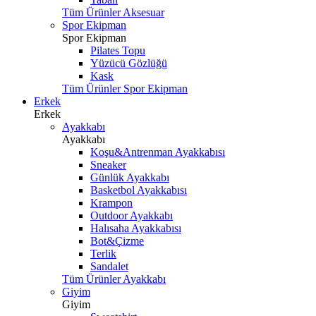
Tüm Ürünler Aksesuar
Spor Ekipman
Spor Ekipman
Pilates Topu
Yüzücü Gözlüğü
Kask
Tüm Ürünler Spor Ekipman
Erkek
Erkek
Ayakkabı
Ayakkabı
Koşu&Antrenman Ayakkabısı
Sneaker
Günlük Ayakkabı
Basketbol Ayakkabısı
Krampon
Outdoor Ayakkabı
Halısaha Ayakkabısı
Bot&Çizme
Terlik
Sandalet
Tüm Ürünler Ayakkabı
Giyim
Giyim