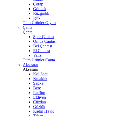
Çorap
Gömlek
Rüzgarlık
İçlik
Tüm Ürünler Giyim
Çanta
Çanta
Spor Çantası
Omuz Çantası
Bel Çantası
El Çantası
Valiz
Tüm Ürünler Çanta
Aksesuar
Aksesuar
Kol Saati
Kulaklık
Şapka
Bere
Parfüm
Eldiven
Cüzdan
Gözlük
Kadın Havlu
Taban