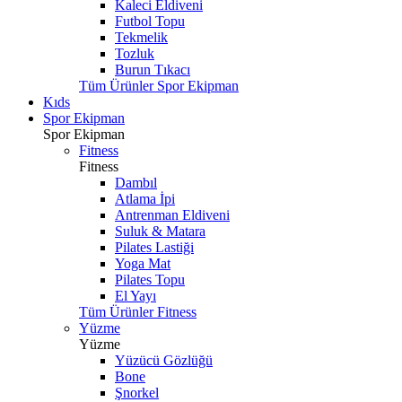
Kaleci Eldiveni
Futbol Topu
Tekmelik
Tozluk
Burun Tıkacı
Tüm Ürünler Spor Ekipman
Kıds
Spor Ekipman
Spor Ekipman
Fitness
Fitness
Dambıl
Atlama İpi
Antrenman Eldiveni
Suluk & Matara
Pilates Lastiği
Yoga Mat
Pilates Topu
El Yayı
Tüm Ürünler Fitness
Yüzme
Yüzme
Yüzücü Gözlüğü
Bone
Şnorkel