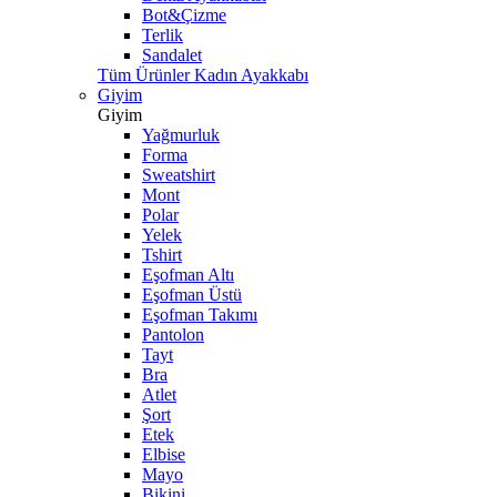
Bot&Çizme
Terlik
Sandalet
Tüm Ürünler Kadın Ayakkabı
Giyim
Giyim
Yağmurluk
Forma
Sweatshirt
Mont
Polar
Yelek
Tshirt
Eşofman Altı
Eşofman Üstü
Eşofman Takımı
Pantolon
Tayt
Bra
Atlet
Şort
Etek
Elbise
Mayo
Bikini