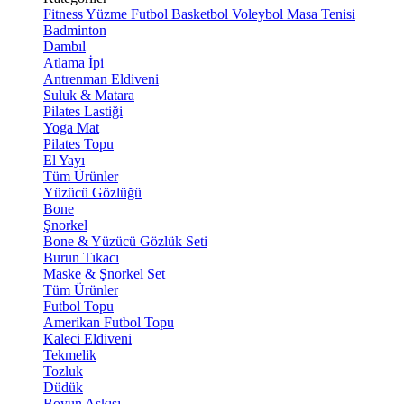
Fitness
Yüzme
Futbol
Basketbol
Voleybol
Masa Tenisi
Badminton
Dambıl
Atlama İpi
Antrenman Eldiveni
Suluk & Matara
Pilates Lastiği
Yoga Mat
Pilates Topu
El Yayı
Tüm Ürünler
Yüzücü Gözlüğü
Bone
Şnorkel
Bone & Yüzücü Gözlük Seti
Burun Tıkacı
Maske & Şnorkel Set
Tüm Ürünler
Futbol Topu
Amerikan Futbol Topu
Kaleci Eldiveni
Tekmelik
Tozluk
Düdük
Boyun Askısı