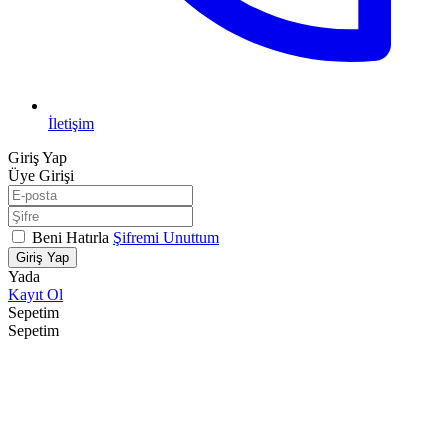
İletişim
Giriş Yap
Üye Girişi
Beni Hatırla
Şifremi Unuttum
Giriş Yap
Yada
Kayıt Ol
Sepetim
Sepetim