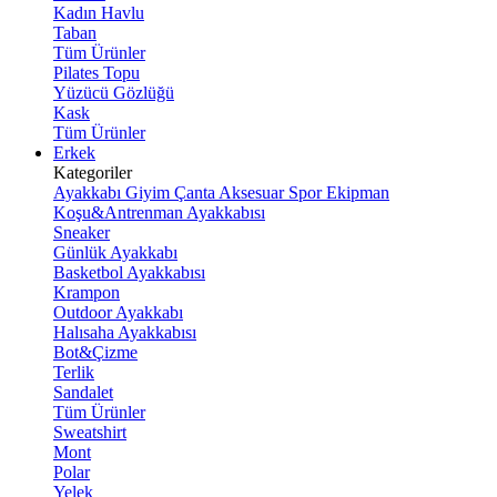
Kadın Havlu
Taban
Tüm Ürünler
Pilates Topu
Yüzücü Gözlüğü
Kask
Tüm Ürünler
Erkek
Kategoriler
Ayakkabı
Giyim
Çanta
Aksesuar
Spor Ekipman
Koşu&Antrenman Ayakkabısı
Sneaker
Günlük Ayakkabı
Basketbol Ayakkabısı
Krampon
Outdoor Ayakkabı
Halısaha Ayakkabısı
Bot&Çizme
Terlik
Sandalet
Tüm Ürünler
Sweatshirt
Mont
Polar
Yelek