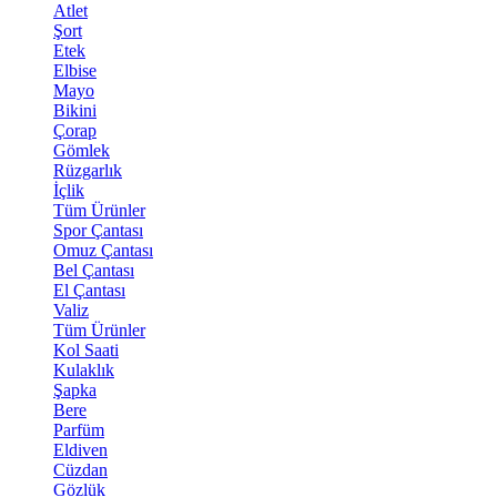
Atlet
Şort
Etek
Elbise
Mayo
Bikini
Çorap
Gömlek
Rüzgarlık
İçlik
Tüm Ürünler
Spor Çantası
Omuz Çantası
Bel Çantası
El Çantası
Valiz
Tüm Ürünler
Kol Saati
Kulaklık
Şapka
Bere
Parfüm
Eldiven
Cüzdan
Gözlük