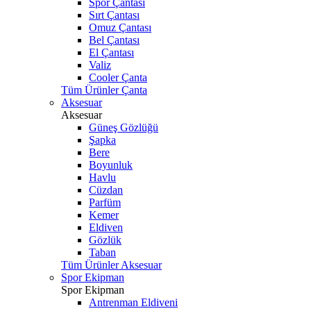
Spor Çantası
Sırt Çantası
Omuz Çantası
Bel Çantası
El Çantası
Valiz
Cooler Çanta
Tüm Ürünler Çanta
Aksesuar
Aksesuar
Güneş Gözlüğü
Şapka
Bere
Boyunluk
Havlu
Cüzdan
Parfüm
Kemer
Eldiven
Gözlük
Taban
Tüm Ürünler Aksesuar
Spor Ekipman
Spor Ekipman
Antrenman Eldiveni