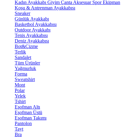
Kadın Ayakkabı
Giyim
Çanta
Aksesuar
Spor Ekipman
Koşu & Antrenman Ayakkabısı
Sneaker
Günlük Ayakkabı
Basketbol Ayakkabısı
Outdoor Ayakkabı
Tenis Ayakkabısı
Deniz Ayakkabısı
Bot&Çizme
Terlik
Sandalet
Tüm Ürünler
Yağmurluk
Forma
Sweatshirt
Mont
Polar
Yelek
Tshirt
Eşofman Altı
Eşofman Üstü
Eşofman Takımı
Pantolon
Tayt
Bra