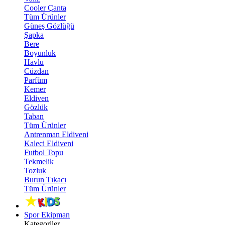
Cooler Çanta
Tüm Ürünler
Güneş Gözlüğü
Şapka
Bere
Boyunluk
Havlu
Cüzdan
Parfüm
Kemer
Eldiven
Gözlük
Taban
Tüm Ürünler
Antrenman Eldiveni
Kaleci Eldiveni
Futbol Topu
Tekmelik
Tozluk
Burun Tıkacı
Tüm Ürünler
Spor Ekipman
Kategoriler