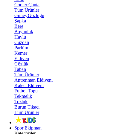
Cooler Çanta
Tüm Ürünler
Güneş Gözlüğü
Şapka
Bere
Boyunluk
Havlu
Cüzdan
Parfüm
Kemer
Eldiven
Gözlük
Taban
Tüm Ürünler
Antrenman Eldiveni
Kaleci Eldiveni
Futbol Topu
Tekmelik
Tozluk
Burun Tıkacı
Tüm Ürünler
Spor Ekipman
Kategoriler