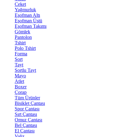
Ceket
Yağmurluk
Eşofman Altı
Eşofman Üstü
Eşofman Takımı
Gömlek
Pantolon
Tshirt
Polo Tshirt
Forma
Şort
Tayt
Şortlu Tayt
Mayo
Atlet
Boxer
Çorap
Tüm Ürünler
Bisiklet Çantası
Spor Çantası
Sırt Çantası
Omuz Çantası
Bel Çantası
El Çantası
Valiz