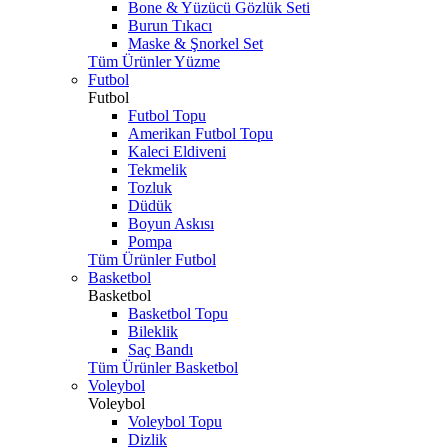
Bone & Yüzücü Gözlük Seti
Burun Tıkacı
Maske & Şnorkel Set
Tüm Ürünler Yüzme
Futbol
Futbol
Futbol Topu
Amerikan Futbol Topu
Kaleci Eldiveni
Tekmelik
Tozluk
Düdük
Boyun Askısı
Pompa
Tüm Ürünler Futbol
Basketbol
Basketbol
Basketbol Topu
Bileklik
Saç Bandı
Tüm Ürünler Basketbol
Voleybol
Voleybol
Voleybol Topu
Dizlik