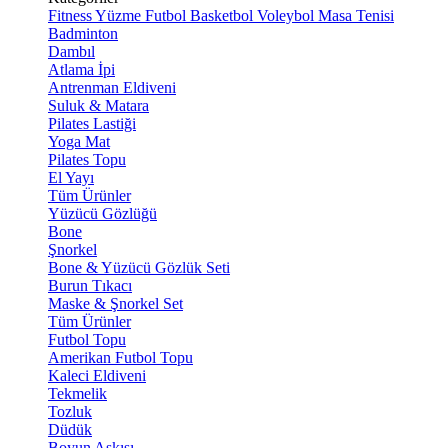
Fitness
Yüzme
Futbol
Basketbol
Voleybol
Masa Tenisi
Badminton
Dambıl
Atlama İpi
Antrenman Eldiveni
Suluk & Matara
Pilates Lastiği
Yoga Mat
Pilates Topu
El Yayı
Tüm Ürünler
Yüzücü Gözlüğü
Bone
Şnorkel
Bone & Yüzücü Gözlük Seti
Burun Tıkacı
Maske & Şnorkel Set
Tüm Ürünler
Futbol Topu
Amerikan Futbol Topu
Kaleci Eldiveni
Tekmelik
Tozluk
Düdük
Boyun Askısı