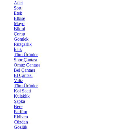
Atlet
Şort
Etek
Elbise
Mayo
Bikini
Çorap
Gömlek
Rüzgarlık
İçlik
Tüm Ürünler
Spor Çantası
Omuz Çantası
Bel Çantası
El Çantası
Valiz
Tüm Ürünler
Kol Saati
Kulaklık
Şapka
Bere
Parfüm
Eldiven
Cüzdan
Gözlük