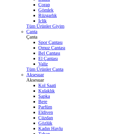
Çorap
Gömlek
Rüzgarlık
İçlik
Tüm Ürünler Giyim
Çanta
Çanta
Spor Çantası
Omuz Çantası
Bel Çantası
El Çantası
Valiz
Tüm Ürünler Çanta
Aksesuar
Aksesuar
Kol Saati
Kulaklık
Şapka
Bere
Parfüm
Eldiven
Cüzdan
Gözlük
Kadın Havlu
Taban