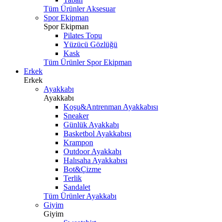
Tüm Ürünler Aksesuar
Spor Ekipman
Spor Ekipman
Pilates Topu
Yüzücü Gözlüğü
Kask
Tüm Ürünler Spor Ekipman
Erkek
Erkek
Ayakkabı
Ayakkabı
Koşu&Antrenman Ayakkabısı
Sneaker
Günlük Ayakkabı
Basketbol Ayakkabısı
Krampon
Outdoor Ayakkabı
Halısaha Ayakkabısı
Bot&Çizme
Terlik
Sandalet
Tüm Ürünler Ayakkabı
Giyim
Giyim