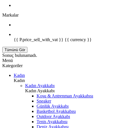
Markalar
{{ P.price_sell_with_vat }} {{ currency }}
Tümünü Gör
Sonuç bulunamadı.
Menü
Kategoriler
Kadın
Kadın
Kadın Ayakkabı
Kadın Ayakkabı
Koşu & Antrenman Ayakkabısı
Sneaker
Günlük Ayakkabı
Basketbol Ayakkabısı
Outdoor Ayakkabı
Tenis Ayakkabısı
Deniz Ayakkabısı