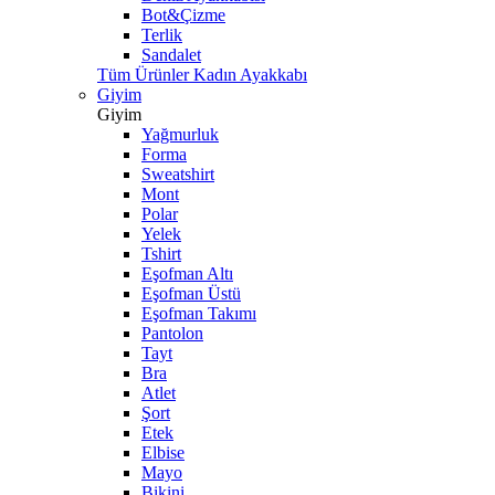
Bot&Çizme
Terlik
Sandalet
Tüm Ürünler Kadın Ayakkabı
Giyim
Giyim
Yağmurluk
Forma
Sweatshirt
Mont
Polar
Yelek
Tshirt
Eşofman Altı
Eşofman Üstü
Eşofman Takımı
Pantolon
Tayt
Bra
Atlet
Şort
Etek
Elbise
Mayo
Bikini