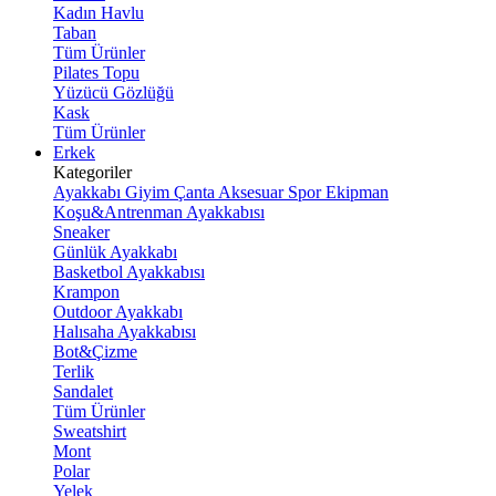
Kadın Havlu
Taban
Tüm Ürünler
Pilates Topu
Yüzücü Gözlüğü
Kask
Tüm Ürünler
Erkek
Kategoriler
Ayakkabı
Giyim
Çanta
Aksesuar
Spor Ekipman
Koşu&Antrenman Ayakkabısı
Sneaker
Günlük Ayakkabı
Basketbol Ayakkabısı
Krampon
Outdoor Ayakkabı
Halısaha Ayakkabısı
Bot&Çizme
Terlik
Sandalet
Tüm Ürünler
Sweatshirt
Mont
Polar
Yelek