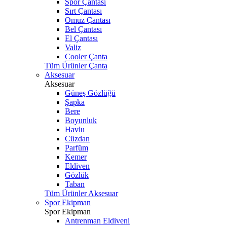
Spor Çantası
Sırt Çantası
Omuz Çantası
Bel Çantası
El Çantası
Valiz
Cooler Çanta
Tüm Ürünler Çanta
Aksesuar
Aksesuar
Güneş Gözlüğü
Şapka
Bere
Boyunluk
Havlu
Cüzdan
Parfüm
Kemer
Eldiven
Gözlük
Taban
Tüm Ürünler Aksesuar
Spor Ekipman
Spor Ekipman
Antrenman Eldiveni