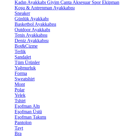
Kadın Ayakkabı
Giyim
Çanta
Aksesuar
Spor Ekipman
Koşu & Antrenman Ayakkabısı
Sneaker
Günlük Ayakkabı
Basketbol Ayakkabısı
Outdoor Ayakkabı
Tenis Ayakkabısı
Deniz Ayakkabısı
Bot&Çizme
Terlik
Sandalet
Tüm Ürünler
Yağmurluk
Forma
Sweatshirt
Mont
Polar
Yelek
Tshirt
Eşofman Altı
Eşofman Üstü
Eşofman Takımı
Pantolon
Tayt
Bra