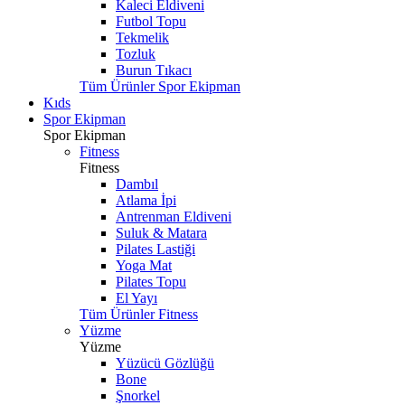
Kaleci Eldiveni
Futbol Topu
Tekmelik
Tozluk
Burun Tıkacı
Tüm Ürünler Spor Ekipman
Kıds
Spor Ekipman
Spor Ekipman
Fitness
Fitness
Dambıl
Atlama İpi
Antrenman Eldiveni
Suluk & Matara
Pilates Lastiği
Yoga Mat
Pilates Topu
El Yayı
Tüm Ürünler Fitness
Yüzme
Yüzme
Yüzücü Gözlüğü
Bone
Şnorkel