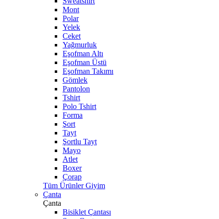
Sweatshirt
Mont
Polar
Yelek
Ceket
Yağmurluk
Eşofman Altı
Eşofman Üstü
Eşofman Takımı
Gömlek
Pantolon
Tshirt
Polo Tshirt
Forma
Şort
Tayt
Şortlu Tayt
Mayo
Atlet
Boxer
Çorap
Tüm Ürünler Giyim
Çanta
Çanta
Bisiklet Çantası