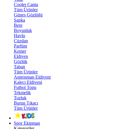
Cooler Çanta
Tüm Ürünler
Güneş Gözlüğü
Şapka
Bere
Boyunluk
Havlu
Cüzdan
Parfüm
Kemer
Eldiven
Gözlük
Taban
Tüm Ürünler
Antrenman Eldiveni
Kaleci Eldiveni
Futbol Topu
Tekmelik
Tozluk
Burun Tıkacı
Tüm Ürünler
Spor Ekipman
Kategoriler