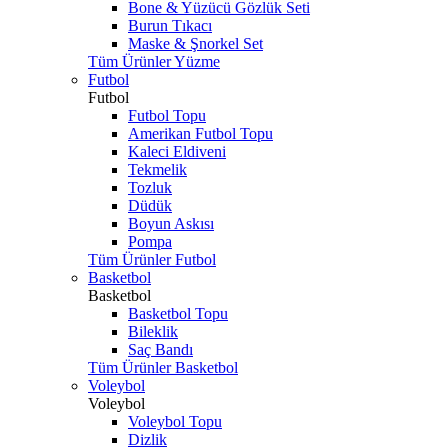
Bone & Yüzücü Gözlük Seti
Burun Tıkacı
Maske & Şnorkel Set
Tüm Ürünler Yüzme
Futbol
Futbol
Futbol Topu
Amerikan Futbol Topu
Kaleci Eldiveni
Tekmelik
Tozluk
Düdük
Boyun Askısı
Pompa
Tüm Ürünler Futbol
Basketbol
Basketbol
Basketbol Topu
Bileklik
Saç Bandı
Tüm Ürünler Basketbol
Voleybol
Voleybol
Voleybol Topu
Dizlik