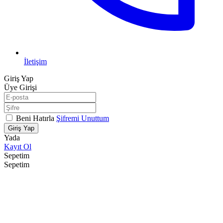
İletişim
Giriş Yap
Üye Girişi
Beni Hatırla
Şifremi Unuttum
Giriş Yap
Yada
Kayıt Ol
Sepetim
Sepetim