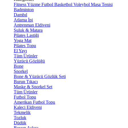
Fitness
Yüzme
Futbol
Basketbol
Voleybol
Masa Tenisi
Badminton
Dambıl
Atlama İpi
Antrenman Eldiveni
Suluk & Matara
Pilates Lastiği
Yoga Mat
Pilates Topu
El Yayı
Tüm Ürünler
Yüzücü Gözlüğü
Bone
Şnorkel
Bone & Yüzücü Gözlük Seti
Burun Tıkacı
Maske & Şnorkel Set
Tüm Ürünler
Futbol Topu
Amerikan Futbol Topu
Kaleci Eldiveni
Tekmelik
Tozluk
Düdük
Boyun Askısı