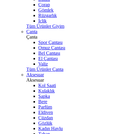
Çorap
Gömlek
Rüzgarlık
İçlik
Tüm Ürünler Giyim
Çanta
Çanta
Spor Çantası
Omuz Çantası
Bel Çantası
El Çantası
Valiz
Tüm Ürünler Çanta
Aksesuar
Aksesuar
Kol Saati
Kulaklık
Şapka
Bere
Parfüm
Eldiven
Cüzdan
Gözlük
Kadın Havlu
Taban