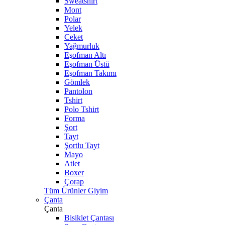
Sweatshirt
Mont
Polar
Yelek
Ceket
Yağmurluk
Eşofman Altı
Eşofman Üstü
Eşofman Takımı
Gömlek
Pantolon
Tshirt
Polo Tshirt
Forma
Şort
Tayt
Şortlu Tayt
Mayo
Atlet
Boxer
Çorap
Tüm Ürünler Giyim
Çanta
Çanta
Bisiklet Çantası