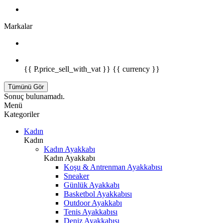
Markalar
{{ P.price_sell_with_vat }} {{ currency }}
Tümünü Gör
Sonuç bulunamadı.
Menü
Kategoriler
Kadın
Kadın
Kadın Ayakkabı
Kadın Ayakkabı
Koşu & Antrenman Ayakkabısı
Sneaker
Günlük Ayakkabı
Basketbol Ayakkabısı
Outdoor Ayakkabı
Tenis Ayakkabısı
Deniz Ayakkabısı