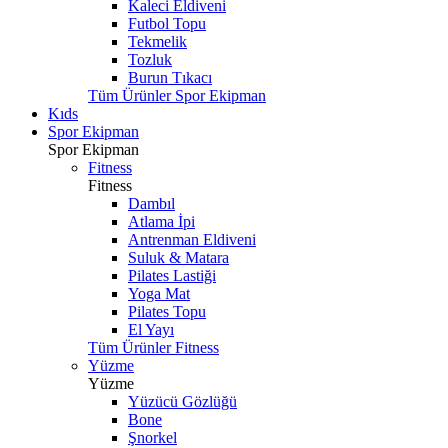
Kaleci Eldiveni
Futbol Topu
Tekmelik
Tozluk
Burun Tıkacı
Tüm Ürünler Spor Ekipman
Kıds
Spor Ekipman
Spor Ekipman
Fitness
Fitness
Dambıl
Atlama İpi
Antrenman Eldiveni
Suluk & Matara
Pilates Lastiği
Yoga Mat
Pilates Topu
El Yayı
Tüm Ürünler Fitness
Yüzme
Yüzme
Yüzücü Gözlüğü
Bone
Şnorkel