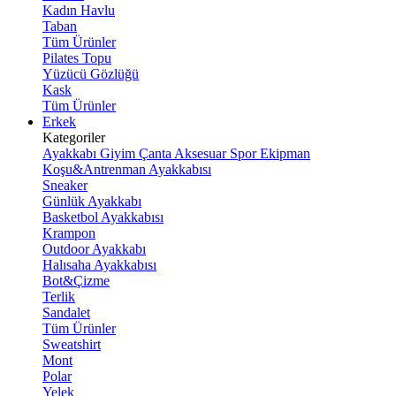
Kadın Havlu
Taban
Tüm Ürünler
Pilates Topu
Yüzücü Gözlüğü
Kask
Tüm Ürünler
Erkek
Kategoriler
Ayakkabı
Giyim
Çanta
Aksesuar
Spor Ekipman
Koşu&Antrenman Ayakkabısı
Sneaker
Günlük Ayakkabı
Basketbol Ayakkabısı
Krampon
Outdoor Ayakkabı
Halısaha Ayakkabısı
Bot&Çizme
Terlik
Sandalet
Tüm Ürünler
Sweatshirt
Mont
Polar
Yelek