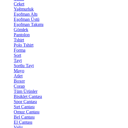
Ceket
Yağmurluk
Eşofman Altı
Eşofman Üstü
Eşofman Takımı
Gömlek
Pantolon
Tshirt
Polo Tshirt
Forma
Şort
Tayt
Şortlu Tayt
Mayo
Atlet
Boxer
Çorap
Tüm Ürünler
Bisiklet Çantası
Spor Çantası
Sırt Çantası
Omuz Çantası
Bel Çantası
El Çantası
Valiz