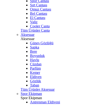
Spor Çantası
Sırt Çantası
Omuz Çantası
Bel Çantası
El Çantası
Valiz
Cooler Çanta
Tüm Ürünler Çanta
Aksesuar
Aksesuar
Güneş Gözlüğü
Şapka
Bere
Boyunluk
Havlu
Cüzdan
Parfüm
Kemer
Eldiven
Gözlük
Taban
Tüm Ürünler Aksesuar
Spor Ekipman
Spor Ekipman
Antrenman Eldiveni