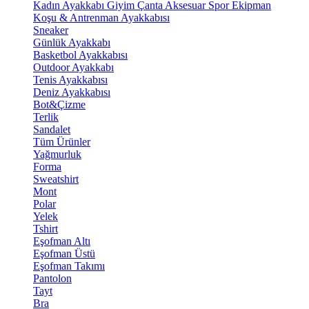
Kadın Ayakkabı
Giyim
Çanta
Aksesuar
Spor Ekipman
Koşu & Antrenman Ayakkabısı
Sneaker
Günlük Ayakkabı
Basketbol Ayakkabısı
Outdoor Ayakkabı
Tenis Ayakkabısı
Deniz Ayakkabısı
Bot&Çizme
Terlik
Sandalet
Tüm Ürünler
Yağmurluk
Forma
Sweatshirt
Mont
Polar
Yelek
Tshirt
Eşofman Altı
Eşofman Üstü
Eşofman Takımı
Pantolon
Tayt
Bra