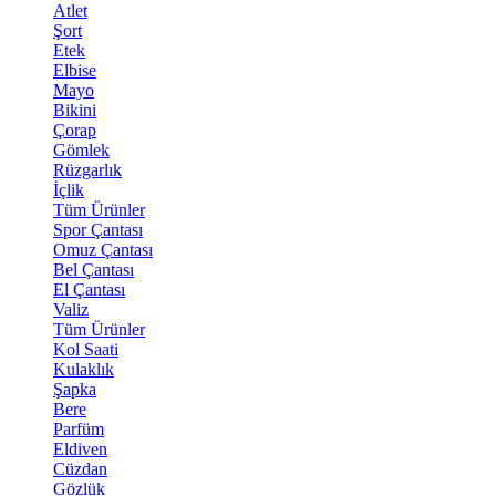
Atlet
Şort
Etek
Elbise
Mayo
Bikini
Çorap
Gömlek
Rüzgarlık
İçlik
Tüm Ürünler
Spor Çantası
Omuz Çantası
Bel Çantası
El Çantası
Valiz
Tüm Ürünler
Kol Saati
Kulaklık
Şapka
Bere
Parfüm
Eldiven
Cüzdan
Gözlük