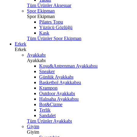
Tüm Ürünler Aksesuar
Spor Ekipman
Spor Ekipman
Pilates Topu
Yüzücü Gözlüğü
Kask
Tüm Ürünler Spor Ekipman
Erkek
Erkek
Ayakkabı
Ayakkabı
Koşu&Antrenman Ayakkabısı
Sneaker
Günlük Ayakkabı
Basketbol Ayakkabısı
Krampon
Outdoor Ayakkabı
Halısaha Ayakkabısı
Bot&Çizme
Terlik
Sandalet
Tüm Ürünler Ayakkabı
Giyim
Giyim