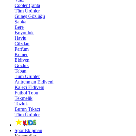
Cooler Çanta
Tüm Ürünler
Güneş Gözlüğü
Şapka
Bere
Boyunluk
Havlu
Cüzdan
Parfüm
Kemer
Eldiven
Gözlük
Taban
Tüm Ürünler
Antrenman Eldiveni
Kaleci Eldiveni
Futbol Topu
Tekmelik
Tozluk
Burun Tıkacı
Tüm Ürünler
Spor Ekipman
Kategoriler