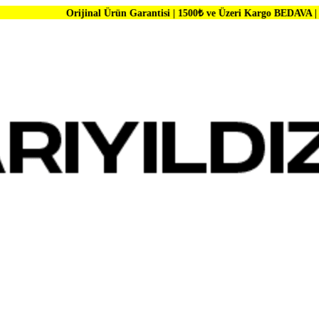
rijinal Ürün Garantisi | 1500₺ ve Üzeri Kargo BEDAVA | Dünya Markalar