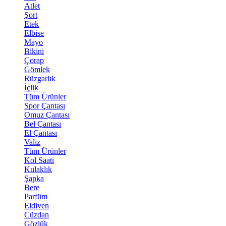
Atlet
Şort
Etek
Elbise
Mayo
Bikini
Çorap
Gömlek
Rüzgarlık
İçlik
Tüm Ürünler
Spor Çantası
Omuz Çantası
Bel Çantası
El Çantası
Valiz
Tüm Ürünler
Kol Saati
Kulaklık
Şapka
Bere
Parfüm
Eldiven
Cüzdan
Gözlük