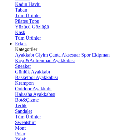
Kadın Havlu
Taban
Tüm Ürünler
Pilates Topu
Yüzücü Gözlüğü
Kask
Tüm Ürünler
Erkek
Kategoriler
Ayakkabı
Giyim
Çanta
Aksesuar
Spor Ekipman
Koşu&Antrenman Ayakkabısı
Sneaker
Günlük Ayakkabı
Basketbol Ayakkabısı
Krampon
Outdoor Ayakkabı
Halısaha Ayakkabısı
Bot&Çizme
Terlik
Sandalet
Tüm Ürünler
Sweatshirt
Mont
Polar
Yelek