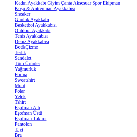
Kadın Ayakkabı
Giyim
Çanta
Aksesuar
Spor Ekipman
Koşu & Antrenman Ayakkabısı
Sneaker
Günlük Ayakkabı
Basketbol Ayakkabısı
Outdoor Ayakkabı
Tenis Ayakkabısı
Deniz Ayakkabısı
Bot&Çizme
Terlik
Sandalet
Tüm Ürünler
Yağmurluk
Forma
Sweatshirt
Mont
Polar
Yelek
Tshirt
Eşofman Altı
Eşofman Üstü
Eşofman Takımı
Pantolon
Tayt
Bra