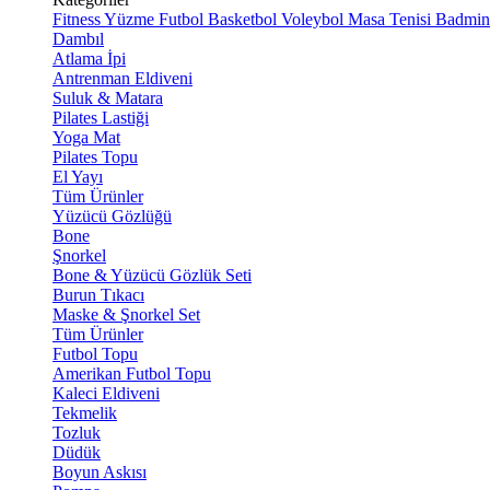
Fitness
Yüzme
Futbol
Basketbol
Voleybol
Masa Tenisi
Badmin
Dambıl
Atlama İpi
Antrenman Eldiveni
Suluk & Matara
Pilates Lastiği
Yoga Mat
Pilates Topu
El Yayı
Tüm Ürünler
Yüzücü Gözlüğü
Bone
Şnorkel
Bone & Yüzücü Gözlük Seti
Burun Tıkacı
Maske & Şnorkel Set
Tüm Ürünler
Futbol Topu
Amerikan Futbol Topu
Kaleci Eldiveni
Tekmelik
Tozluk
Düdük
Boyun Askısı