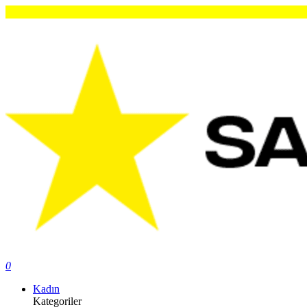
O
0
Kadın
Kategoriler