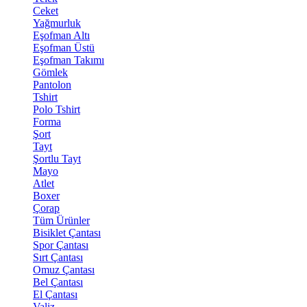
Ceket
Yağmurluk
Eşofman Altı
Eşofman Üstü
Eşofman Takımı
Gömlek
Pantolon
Tshirt
Polo Tshirt
Forma
Şort
Tayt
Şortlu Tayt
Mayo
Atlet
Boxer
Çorap
Tüm Ürünler
Bisiklet Çantası
Spor Çantası
Sırt Çantası
Omuz Çantası
Bel Çantası
El Çantası
Valiz