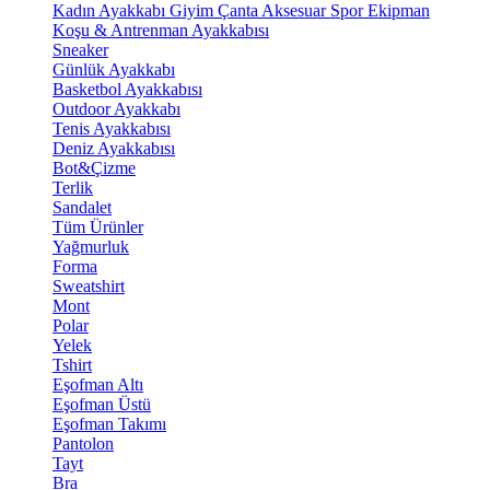
Kadın Ayakkabı
Giyim
Çanta
Aksesuar
Spor Ekipman
Koşu & Antrenman Ayakkabısı
Sneaker
Günlük Ayakkabı
Basketbol Ayakkabısı
Outdoor Ayakkabı
Tenis Ayakkabısı
Deniz Ayakkabısı
Bot&Çizme
Terlik
Sandalet
Tüm Ürünler
Yağmurluk
Forma
Sweatshirt
Mont
Polar
Yelek
Tshirt
Eşofman Altı
Eşofman Üstü
Eşofman Takımı
Pantolon
Tayt
Bra