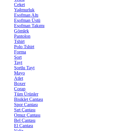
Ceket
Yağmurluk
Eşofman Altı
Eşofman Üstü
Eşofman Takımı
Gömlek
Pantolon
Tshirt
Polo Tshirt
Forma
Şort
Tayt
Şortlu Tayt
Mayo
Atlet
Boxer
Çorap
Tüm Ürünler
Bisiklet Çantası
Spor Çantası
Sırt Çantası
Omuz Çantası
Bel Çantası
El Çantası
Valiz