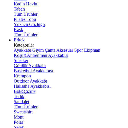
Kadın Havlu
Taban
Tüm Ürünler
Pilates Topu
Yüzücü Gözlüğü
Kask
Tüm Ürünler
Erkek
Kategoriler
Ayakkabı
Giyim
Çanta
Aksesuar
Spor Ekipman
Koşu&Antrenman Ayakkabısı
Sneaker
Günlük Ayakkabı
Basketbol Ayakkabısı
Krampon
Outdoor Ayakkabı
Halısaha Ayakkabısı
Bot&Çizme
Terlik
Sandalet
Tüm Ürünler
Sweatshirt
Mont
Polar
Yelek