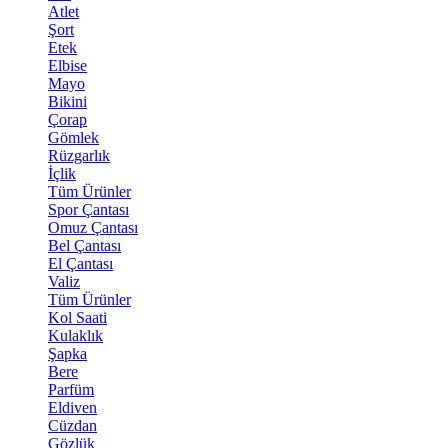
Atlet
Şort
Etek
Elbise
Mayo
Bikini
Çorap
Gömlek
Rüzgarlık
İçlik
Tüm Ürünler
Spor Çantası
Omuz Çantası
Bel Çantası
El Çantası
Valiz
Tüm Ürünler
Kol Saati
Kulaklık
Şapka
Bere
Parfüm
Eldiven
Cüzdan
Gözlük