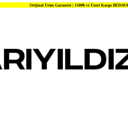
Orijinal Ürün Garantisi | 1500₺ ve Üzeri Kargo BEDAVA | Dünya Markal