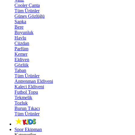
Cooler Çanta
Tüm Ürünler
Güneş Gözlüğü
Şapka
Bere
Boyunluk
Havlu
Cüzdan
Parfüm
Kemer
Eldiven
Gözlük
Taban
Tüm Ürünler
Antrenman Eldiveni
Kaleci Eldiveni
Futbol Topu
Tekmelik
Tozluk
Burun Tıkacı
Tüm Ürünler
Spor Ekipman
Kategoriler