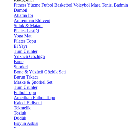
Fitness
Yüzme
Futbol
Basketbol
Voleybol
Masa Tenisi
Badmin
Dambıl
Atlama İpi
Antrenman Eldiveni
Suluk & Matara
Pilates Lastiği
Yoga Mat
Pilates Topu
El Yayı
Tüm Ürünler
Yüzücü Gözlüğü
Bone
Şnorkel
Bone & Yüzücü Gözlük Seti
Burun Tıkacı
Maske & Şnorkel Set
Tüm Ürünler
Futbol Topu
Amerikan Futbol Topu
Kaleci Eldiveni
Tekmelik
Tozluk
Düdük
Boyun Askısı