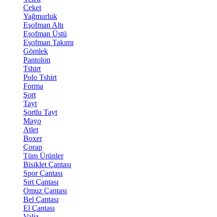
Ceket
Yağmurluk
Eşofman Altı
Eşofman Üstü
Eşofman Takımı
Gömlek
Pantolon
Tshirt
Polo Tshirt
Forma
Şort
Tayt
Şortlu Tayt
Mayo
Atlet
Boxer
Çorap
Tüm Ürünler
Bisiklet Çantası
Spor Çantası
Sırt Çantası
Omuz Çantası
Bel Çantası
El Çantası
Valiz