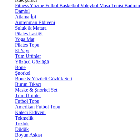
Fitness
Yüzme
Futbol
Basketbol
Voleybol
Masa Tenisi
Badmin
Dambıl
Atlama İpi
Antrenman Eldiveni
Suluk & Matara
Pilates Lastiği
Yoga Mat
Pilates Topu
El Yayı
Tüm Ürünler
Yüzücü Gözlüğü
Bone
Şnorkel
Bone & Yüzücü Gözlük Seti
Burun Tıkacı
Maske & Şnorkel Set
Tüm Ürünler
Futbol Topu
Amerikan Futbol Topu
Kaleci Eldiveni
Tekmelik
Tozluk
Düdük
Boyun Askısı