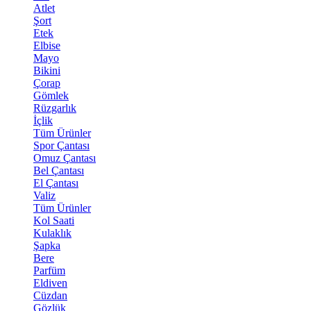
Atlet
Şort
Etek
Elbise
Mayo
Bikini
Çorap
Gömlek
Rüzgarlık
İçlik
Tüm Ürünler
Spor Çantası
Omuz Çantası
Bel Çantası
El Çantası
Valiz
Tüm Ürünler
Kol Saati
Kulaklık
Şapka
Bere
Parfüm
Eldiven
Cüzdan
Gözlük