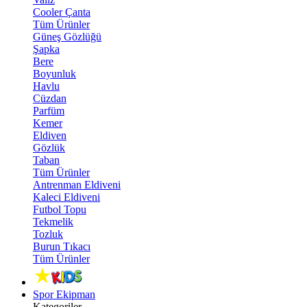
Cooler Çanta
Tüm Ürünler
Güneş Gözlüğü
Şapka
Bere
Boyunluk
Havlu
Cüzdan
Parfüm
Kemer
Eldiven
Gözlük
Taban
Tüm Ürünler
Antrenman Eldiveni
Kaleci Eldiveni
Futbol Topu
Tekmelik
Tozluk
Burun Tıkacı
Tüm Ürünler
Spor Ekipman
Kategoriler