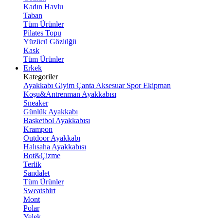
Kadın Havlu
Taban
Tüm Ürünler
Pilates Topu
Yüzücü Gözlüğü
Kask
Tüm Ürünler
Erkek
Kategoriler
Ayakkabı
Giyim
Çanta
Aksesuar
Spor Ekipman
Koşu&Antrenman Ayakkabısı
Sneaker
Günlük Ayakkabı
Basketbol Ayakkabısı
Krampon
Outdoor Ayakkabı
Halısaha Ayakkabısı
Bot&Çizme
Terlik
Sandalet
Tüm Ürünler
Sweatshirt
Mont
Polar
Yelek