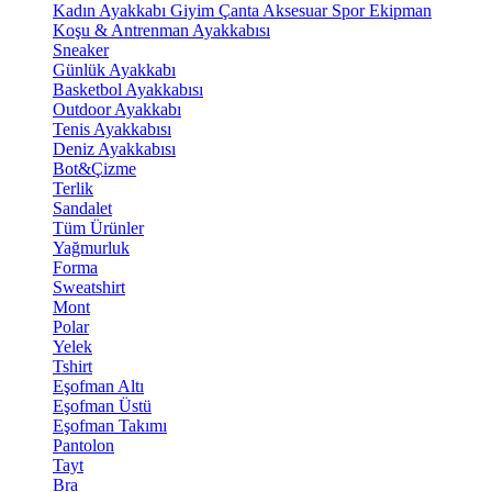
Kadın Ayakkabı
Giyim
Çanta
Aksesuar
Spor Ekipman
Koşu & Antrenman Ayakkabısı
Sneaker
Günlük Ayakkabı
Basketbol Ayakkabısı
Outdoor Ayakkabı
Tenis Ayakkabısı
Deniz Ayakkabısı
Bot&Çizme
Terlik
Sandalet
Tüm Ürünler
Yağmurluk
Forma
Sweatshirt
Mont
Polar
Yelek
Tshirt
Eşofman Altı
Eşofman Üstü
Eşofman Takımı
Pantolon
Tayt
Bra