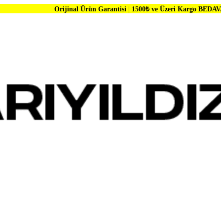
Orijinal Ürün Garantisi | 1500₺ ve Üzeri Kargo BEDAVA | Dünya Mark