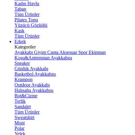
Kadın Havlu
Taban
Tüm Ürünler
Pilates Topu
Yüzücü Gözlüğü
Kask
Tüm Ürünler
Erkek
Kategoriler
Ayakkabı
Giyim
Çanta
Aksesuar
Spor Ekipman
Koşu&Antrenman Ayakkabısı
Sneaker
Günlük Ayakkabı
Basketbol Ayakkabısı
Krampon
Outdoor Ayakkabı
Halısaha Ayakkabısı
Bot&Çizme
Terlik
Sandalet
Tüm Ürünler
Sweatshirt
Mont
Polar
Yelek