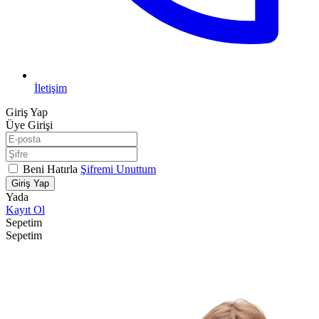
İletişim
Giriş Yap
Üye Girişi
Beni Hatırla
Şifremi Unuttum
Giriş Yap
Yada
Kayıt Ol
Sepetim
Sepetim