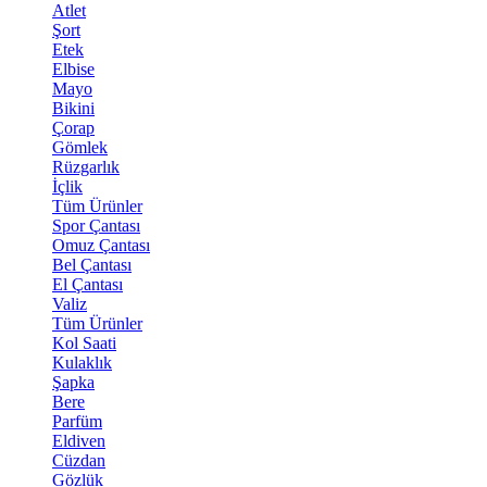
Atlet
Şort
Etek
Elbise
Mayo
Bikini
Çorap
Gömlek
Rüzgarlık
İçlik
Tüm Ürünler
Spor Çantası
Omuz Çantası
Bel Çantası
El Çantası
Valiz
Tüm Ürünler
Kol Saati
Kulaklık
Şapka
Bere
Parfüm
Eldiven
Cüzdan
Gözlük