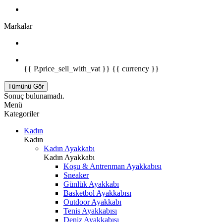
Markalar
{{ P.price_sell_with_vat }} {{ currency }}
Tümünü Gör
Sonuç bulunamadı.
Menü
Kategoriler
Kadın
Kadın
Kadın Ayakkabı
Kadın Ayakkabı
Koşu & Antrenman Ayakkabısı
Sneaker
Günlük Ayakkabı
Basketbol Ayakkabısı
Outdoor Ayakkabı
Tenis Ayakkabısı
Deniz Ayakkabısı