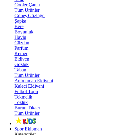
Cooler Çanta
Tüm Ürünler
Güneş Gözlüğü
Şapka
Bere
Boyunluk
Havlu
Cüzdan
Parfüm
Kemer
Eldiven
Gözlük
Taban
Tüm Ürünler
Antrenman Eldiveni
Kaleci Eldiveni
Futbol Topu
Tekmelik
Tozluk
Burun Tıkacı
Tüm Ürünler
Spor Ekipman
Kategoriler