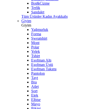
Bot&Çizme
Terlik
Sandalet
Tüm Ürünler Kadın Ayakkabı
Giyim
Giyim
Yağmurluk
Forma
Sweatshirt
Mont
Polar
Yelek
Tshirt
Eşofman Altı
Eşofman Üstü
Eşofman Takımı
Pantolon
Tayt
Bra
Atlet
Şort
Etek
Elbise
Mayo
Bikini