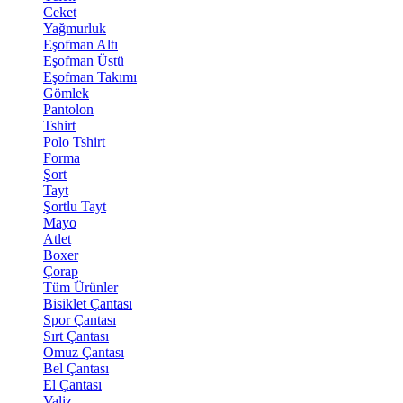
Ceket
Yağmurluk
Eşofman Altı
Eşofman Üstü
Eşofman Takımı
Gömlek
Pantolon
Tshirt
Polo Tshirt
Forma
Şort
Tayt
Şortlu Tayt
Mayo
Atlet
Boxer
Çorap
Tüm Ürünler
Bisiklet Çantası
Spor Çantası
Sırt Çantası
Omuz Çantası
Bel Çantası
El Çantası
Valiz