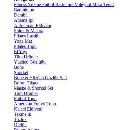
Fitness
Yüzme
Futbol
Basketbol
Voleybol
Masa Tenisi
Badminton
Dambıl
Atlama İpi
Antrenman Eldiveni
Suluk & Matara
Pilates Lastiği
Yoga Mat
Pilates Topu
El Yayı
Tüm Ürünler
Yüzücü Gözlüğü
Bone
Şnorkel
Bone & Yüzücü Gözlük Seti
Burun Tıkacı
Maske & Şnorkel Set
Tüm Ürünler
Futbol Topu
Amerikan Futbol Topu
Kaleci Eldiveni
Tekmelik
Tozluk
Düdük
Boyun Askısı