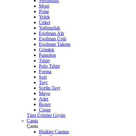
Sweatshirt
Mont
Polar
Yelek
Ceket
Yağmurluk
Eşofman Altı
Eşofman Üstü
Eşofman Takımı
Gömlek
Pantolon
Tshirt
Polo Tshirt
Forma
Şort
Tayt
Şortlu Tayt
Mayo
Atlet
Boxer
Çorap
Tüm Ürünler Giyim
Çanta
Çanta
Bisiklet Çantası