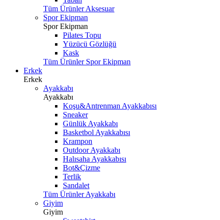
Tüm Ürünler Aksesuar
Spor Ekipman
Spor Ekipman
Pilates Topu
Yüzücü Gözlüğü
Kask
Tüm Ürünler Spor Ekipman
Erkek
Erkek
Ayakkabı
Ayakkabı
Koşu&Antrenman Ayakkabısı
Sneaker
Günlük Ayakkabı
Basketbol Ayakkabısı
Krampon
Outdoor Ayakkabı
Halısaha Ayakkabısı
Bot&Çizme
Terlik
Sandalet
Tüm Ürünler Ayakkabı
Giyim
Giyim