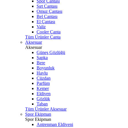
Spor Çantası
Sırt Çantası
Omuz Çantası
Bel Çantası
El Çantası
Valiz
Cooler Çanta
Tüm Ürünler Çanta
Aksesuar
Aksesuar
Güneş Gözlüğü
Şapka
Bere
Boyunluk
Havlu
Cüzdan
Parfüm
Kemer
Eldiven
Gözlük
Taban
Tüm Ürünler Aksesuar
Spor Ekipman
Spor Ekipman
Antrenman Eldiveni