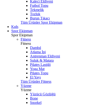
Kaleci Eldiveni
Futbol Topu
Tekmelik
Tozluk
Burun Tıkacı
Tüm Ürünler Spor Ekipman
Kıds
Spor Ekipman
Spor Ekipman
Fitness
Fitness
Dambıl
Atlama İpi
Antrenman Eldiveni
Suluk & Matara
Pilates Lastiği
Yoga Mat
Pilates Topu
El Yayı
Tüm Ürünler Fitness
Yüzme
Yüzme
Yüzücü Gözlüğü
Bone
Şnorkel