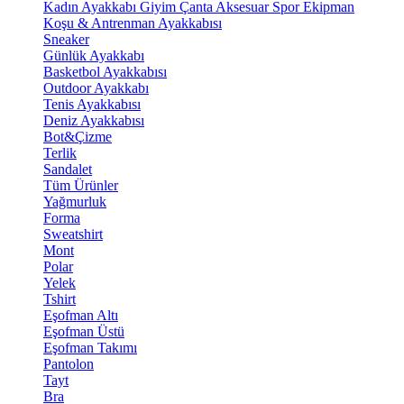
Kadın Ayakkabı
Giyim
Çanta
Aksesuar
Spor Ekipman
Koşu & Antrenman Ayakkabısı
Sneaker
Günlük Ayakkabı
Basketbol Ayakkabısı
Outdoor Ayakkabı
Tenis Ayakkabısı
Deniz Ayakkabısı
Bot&Çizme
Terlik
Sandalet
Tüm Ürünler
Yağmurluk
Forma
Sweatshirt
Mont
Polar
Yelek
Tshirt
Eşofman Altı
Eşofman Üstü
Eşofman Takımı
Pantolon
Tayt
Bra