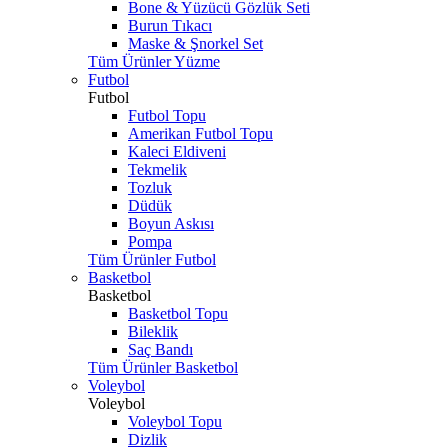
Bone & Yüzücü Gözlük Seti
Burun Tıkacı
Maske & Şnorkel Set
Tüm Ürünler Yüzme
Futbol
Futbol
Futbol Topu
Amerikan Futbol Topu
Kaleci Eldiveni
Tekmelik
Tozluk
Düdük
Boyun Askısı
Pompa
Tüm Ürünler Futbol
Basketbol
Basketbol
Basketbol Topu
Bileklik
Saç Bandı
Tüm Ürünler Basketbol
Voleybol
Voleybol
Voleybol Topu
Dizlik