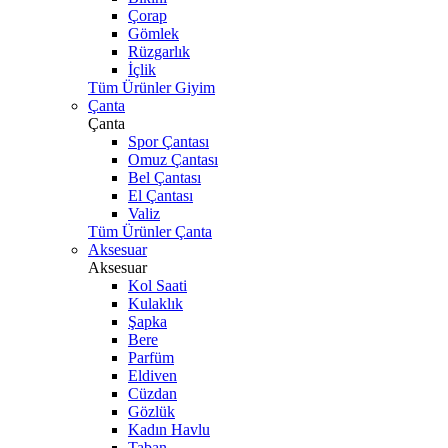
Çorap
Gömlek
Rüzgarlık
İçlik
Tüm Ürünler Giyim
Çanta
Çanta
Spor Çantası
Omuz Çantası
Bel Çantası
El Çantası
Valiz
Tüm Ürünler Çanta
Aksesuar
Aksesuar
Kol Saati
Kulaklık
Şapka
Bere
Parfüm
Eldiven
Cüzdan
Gözlük
Kadın Havlu
Taban