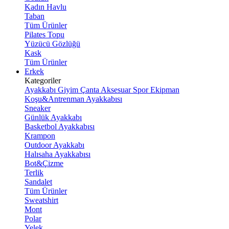
Kadın Havlu
Taban
Tüm Ürünler
Pilates Topu
Yüzücü Gözlüğü
Kask
Tüm Ürünler
Erkek
Kategoriler
Ayakkabı
Giyim
Çanta
Aksesuar
Spor Ekipman
Koşu&Antrenman Ayakkabısı
Sneaker
Günlük Ayakkabı
Basketbol Ayakkabısı
Krampon
Outdoor Ayakkabı
Halısaha Ayakkabısı
Bot&Çizme
Terlik
Sandalet
Tüm Ürünler
Sweatshirt
Mont
Polar
Yelek