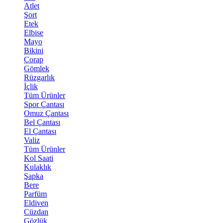
Atlet
Şort
Etek
Elbise
Mayo
Bikini
Çorap
Gömlek
Rüzgarlık
İçlik
Tüm Ürünler
Spor Çantası
Omuz Çantası
Bel Çantası
El Çantası
Valiz
Tüm Ürünler
Kol Saati
Kulaklık
Şapka
Bere
Parfüm
Eldiven
Cüzdan
Gözlük