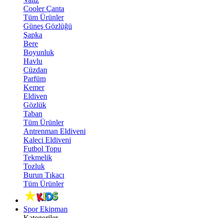
Cooler Çanta
Tüm Ürünler
Güneş Gözlüğü
Şapka
Bere
Boyunluk
Havlu
Cüzdan
Parfüm
Kemer
Eldiven
Gözlük
Taban
Tüm Ürünler
Antrenman Eldiveni
Kaleci Eldiveni
Futbol Topu
Tekmelik
Tozluk
Burun Tıkacı
Tüm Ürünler
Spor Ekipman
Kategoriler