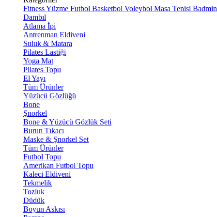
Fitness
Yüzme
Futbol
Basketbol
Voleybol
Masa Tenisi
Badmin
Dambıl
Atlama İpi
Antrenman Eldiveni
Suluk & Matara
Pilates Lastiği
Yoga Mat
Pilates Topu
El Yayı
Tüm Ürünler
Yüzücü Gözlüğü
Bone
Şnorkel
Bone & Yüzücü Gözlük Seti
Burun Tıkacı
Maske & Şnorkel Set
Tüm Ürünler
Futbol Topu
Amerikan Futbol Topu
Kaleci Eldiveni
Tekmelik
Tozluk
Düdük
Boyun Askısı