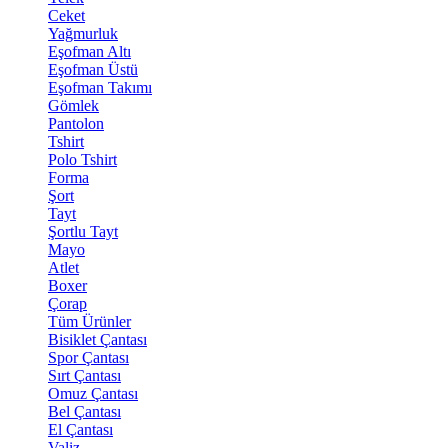
Ceket
Yağmurluk
Eşofman Altı
Eşofman Üstü
Eşofman Takımı
Gömlek
Pantolon
Tshirt
Polo Tshirt
Forma
Şort
Tayt
Şortlu Tayt
Mayo
Atlet
Boxer
Çorap
Tüm Ürünler
Bisiklet Çantası
Spor Çantası
Sırt Çantası
Omuz Çantası
Bel Çantası
El Çantası
Valiz