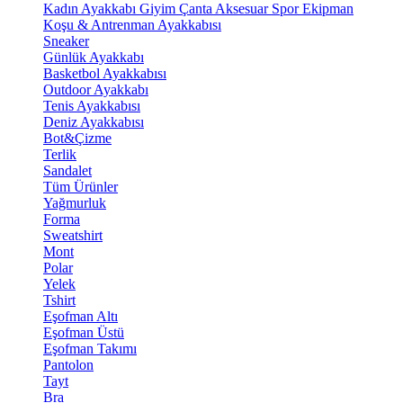
Kadın Ayakkabı
Giyim
Çanta
Aksesuar
Spor Ekipman
Koşu & Antrenman Ayakkabısı
Sneaker
Günlük Ayakkabı
Basketbol Ayakkabısı
Outdoor Ayakkabı
Tenis Ayakkabısı
Deniz Ayakkabısı
Bot&Çizme
Terlik
Sandalet
Tüm Ürünler
Yağmurluk
Forma
Sweatshirt
Mont
Polar
Yelek
Tshirt
Eşofman Altı
Eşofman Üstü
Eşofman Takımı
Pantolon
Tayt
Bra