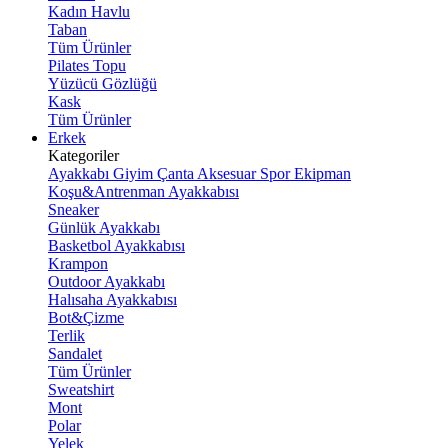
Kadın Havlu
Taban
Tüm Ürünler
Pilates Topu
Yüzücü Gözlüğü
Kask
Tüm Ürünler
Erkek
Kategoriler
Ayakkabı
Giyim
Çanta
Aksesuar
Spor Ekipman
Koşu&Antrenman Ayakkabısı
Sneaker
Günlük Ayakkabı
Basketbol Ayakkabısı
Krampon
Outdoor Ayakkabı
Halısaha Ayakkabısı
Bot&Çizme
Terlik
Sandalet
Tüm Ürünler
Sweatshirt
Mont
Polar
Yelek