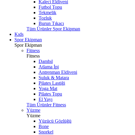
Kaleci Eldiveni
Futbol Topu
Tekmelik
Tozluk
Burun Tıkacı
Tüm Ürünler Spor Ekipman
Kıds
Spor Ekipman
Spor Ekipman
Fitness
Fitness
Dambıl
Atlama İpi
Antrenman Eldiveni
Suluk & Matara
Pilates Lastiği
Yoga Mat
Pilates Topu
El Yayı
Tüm Ürünler Fitness
Yüzme
Yüzme
Yüzücü Gözlüğü
Bone
Şnorkel