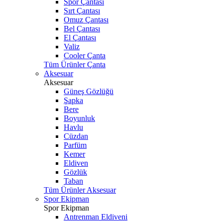
Spor Çantası
Sırt Çantası
Omuz Çantası
Bel Çantası
El Çantası
Valiz
Cooler Çanta
Tüm Ürünler Çanta
Aksesuar
Aksesuar
Güneş Gözlüğü
Şapka
Bere
Boyunluk
Havlu
Cüzdan
Parfüm
Kemer
Eldiven
Gözlük
Taban
Tüm Ürünler Aksesuar
Spor Ekipman
Spor Ekipman
Antrenman Eldiveni