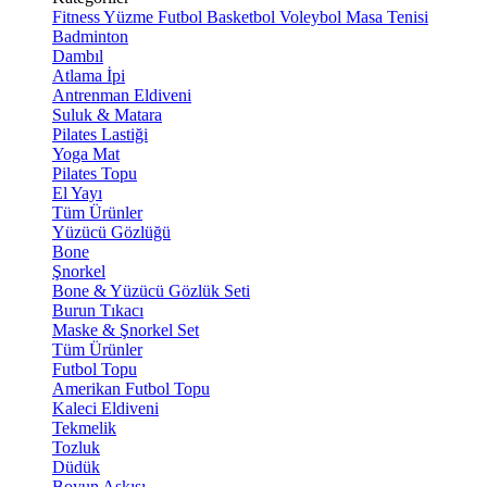
Fitness
Yüzme
Futbol
Basketbol
Voleybol
Masa Tenisi
Badminton
Dambıl
Atlama İpi
Antrenman Eldiveni
Suluk & Matara
Pilates Lastiği
Yoga Mat
Pilates Topu
El Yayı
Tüm Ürünler
Yüzücü Gözlüğü
Bone
Şnorkel
Bone & Yüzücü Gözlük Seti
Burun Tıkacı
Maske & Şnorkel Set
Tüm Ürünler
Futbol Topu
Amerikan Futbol Topu
Kaleci Eldiveni
Tekmelik
Tozluk
Düdük
Boyun Askısı