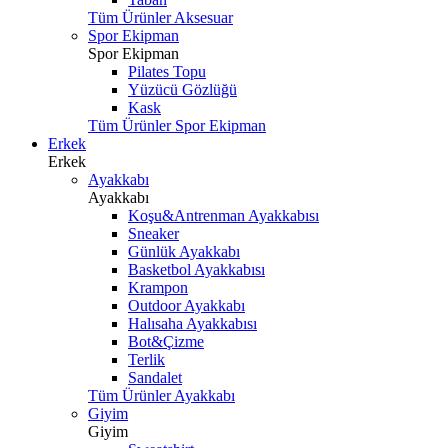
Tüm Ürünler Aksesuar
Spor Ekipman
Spor Ekipman
Pilates Topu
Yüzücü Gözlüğü
Kask
Tüm Ürünler Spor Ekipman
Erkek
Erkek
Ayakkabı
Ayakkabı
Koşu&Antrenman Ayakkabısı
Sneaker
Günlük Ayakkabı
Basketbol Ayakkabısı
Krampon
Outdoor Ayakkabı
Halısaha Ayakkabısı
Bot&Çizme
Terlik
Sandalet
Tüm Ürünler Ayakkabı
Giyim
Giyim