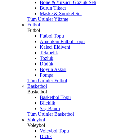
Bone & Yüzücü Gözlük Seti
Burun Tıkacı
Maske & Şnorkel Set
Tüm Ürünler Yüzme
Futbol
Futbol
Futbol Topu
Amerikan Futbol Topu
Kaleci Eldiveni
Tekmelik
Tozluk
Düdük
Boyun Askısı
Pompa
Tüm Ürünler Futbol
Basketbol
Basketbol
Basketbol Topu
Bileklik
Saç Bandı
Tüm Ürünler Basketbol
Voleybol
Voleybol
Voleybol Topu
Dizlik