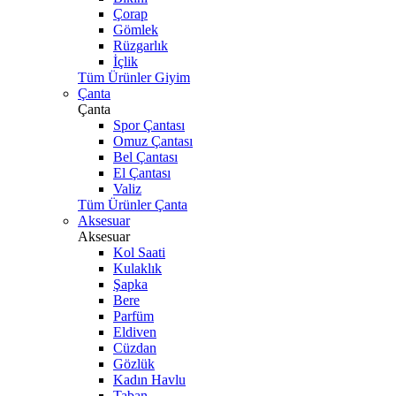
Çorap
Gömlek
Rüzgarlık
İçlik
Tüm Ürünler Giyim
Çanta
Çanta
Spor Çantası
Omuz Çantası
Bel Çantası
El Çantası
Valiz
Tüm Ürünler Çanta
Aksesuar
Aksesuar
Kol Saati
Kulaklık
Şapka
Bere
Parfüm
Eldiven
Cüzdan
Gözlük
Kadın Havlu
Taban