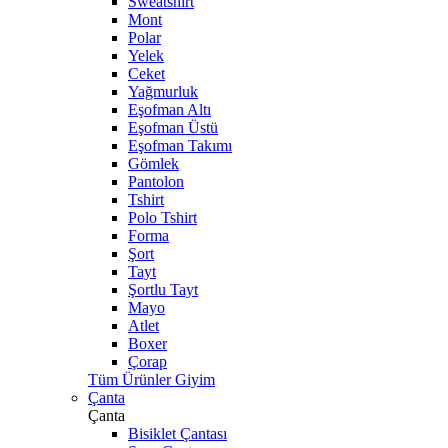
Sweatshirt
Mont
Polar
Yelek
Ceket
Yağmurluk
Eşofman Altı
Eşofman Üstü
Eşofman Takımı
Gömlek
Pantolon
Tshirt
Polo Tshirt
Forma
Şort
Tayt
Şortlu Tayt
Mayo
Atlet
Boxer
Çorap
Tüm Ürünler Giyim
Çanta
Çanta
Bisiklet Çantası