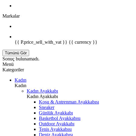
Markalar
{{ P.price_sell_with_vat }} {{ currency }}
Tümünü Gör
Sonuç bulunamadı.
Menü
Kategoriler
Kadın
Kadın
Kadın Ayakkabı
Kadın Ayakkabı
Koşu & Antrenman Ayakkabısı
Sneaker
Günlük Ayakkabı
Basketbol Ayakkabısı
Outdoor Ayakkabı
Tenis Ayakkabısı
Deniz Ayakkabısı