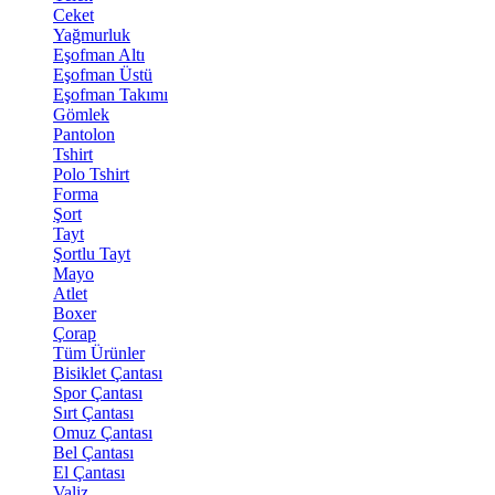
Ceket
Yağmurluk
Eşofman Altı
Eşofman Üstü
Eşofman Takımı
Gömlek
Pantolon
Tshirt
Polo Tshirt
Forma
Şort
Tayt
Şortlu Tayt
Mayo
Atlet
Boxer
Çorap
Tüm Ürünler
Bisiklet Çantası
Spor Çantası
Sırt Çantası
Omuz Çantası
Bel Çantası
El Çantası
Valiz