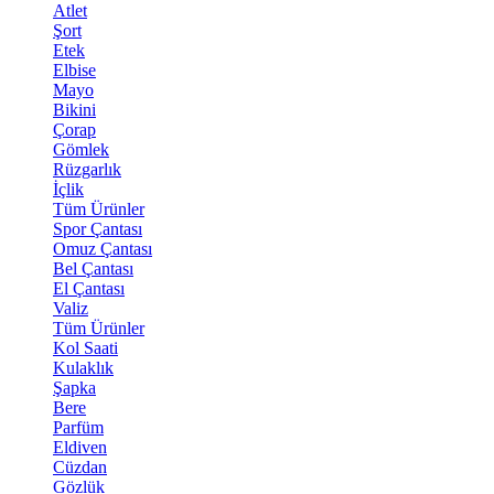
Atlet
Şort
Etek
Elbise
Mayo
Bikini
Çorap
Gömlek
Rüzgarlık
İçlik
Tüm Ürünler
Spor Çantası
Omuz Çantası
Bel Çantası
El Çantası
Valiz
Tüm Ürünler
Kol Saati
Kulaklık
Şapka
Bere
Parfüm
Eldiven
Cüzdan
Gözlük