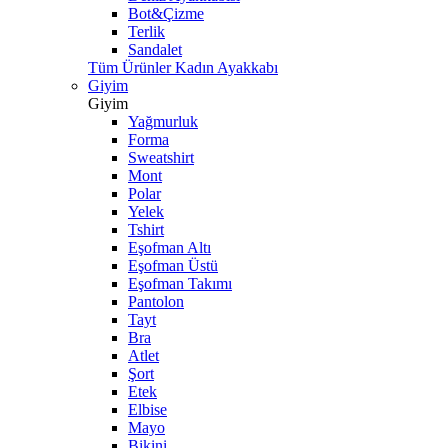
Bot&Çizme
Terlik
Sandalet
Tüm Ürünler Kadın Ayakkabı
Giyim
Giyim
Yağmurluk
Forma
Sweatshirt
Mont
Polar
Yelek
Tshirt
Eşofman Altı
Eşofman Üstü
Eşofman Takımı
Pantolon
Tayt
Bra
Atlet
Şort
Etek
Elbise
Mayo
Bikini