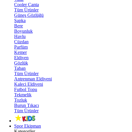
Cooler Çanta
Tüm Ürünler
Güneş Gözlüğü
Şapka
Bere
Boyunluk
Havlu
Cüzdan
Parfüm
Kemer
Eldiven
Gözlük
Taban
Tüm Ürünler
Antrenman Eldiveni
Kaleci Eldiveni
Futbol Topu
Tekmelik
Tozluk
Burun Tıkacı
Tüm Ürünler
Spor Ekipman
Kategoriler