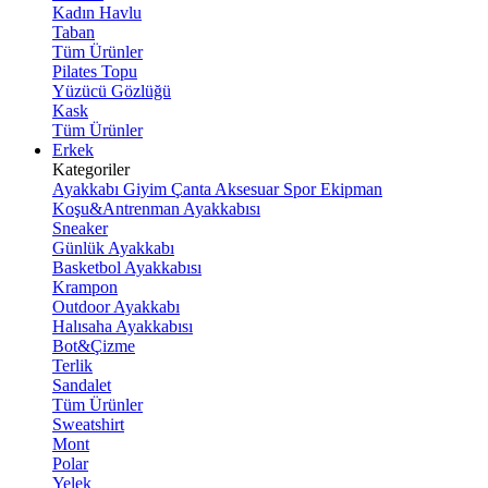
Kadın Havlu
Taban
Tüm Ürünler
Pilates Topu
Yüzücü Gözlüğü
Kask
Tüm Ürünler
Erkek
Kategoriler
Ayakkabı
Giyim
Çanta
Aksesuar
Spor Ekipman
Koşu&Antrenman Ayakkabısı
Sneaker
Günlük Ayakkabı
Basketbol Ayakkabısı
Krampon
Outdoor Ayakkabı
Halısaha Ayakkabısı
Bot&Çizme
Terlik
Sandalet
Tüm Ürünler
Sweatshirt
Mont
Polar
Yelek