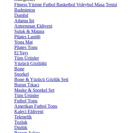
Fitness
Yüzme
Futbol
Basketbol
Voleybol
Masa Tenisi
Badminton
Dambıl
Atlama İpi
Antrenman Eldiveni
Suluk & Matara
Pilates Lastiği
Yoga Mat
Pilates Topu
El Yayı
Tüm Ürünler
Yüzücü Gözlüğü
Bone
Şnorkel
Bone & Yüzücü Gözlük Seti
Burun Tıkacı
Maske & Şnorkel Set
Tüm Ürünler
Futbol Topu
Amerikan Futbol Topu
Kaleci Eldiveni
Tekmelik
Tozluk
Düdük
Boyun Askısı