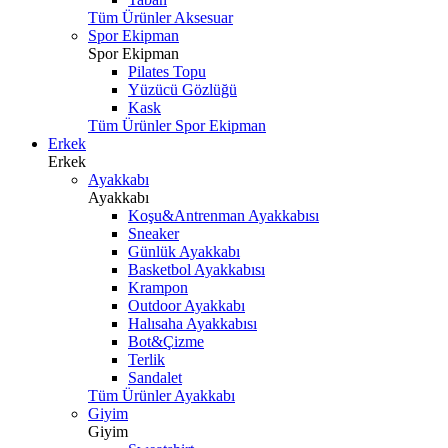
Tüm Ürünler Aksesuar
Spor Ekipman
Spor Ekipman
Pilates Topu
Yüzücü Gözlüğü
Kask
Tüm Ürünler Spor Ekipman
Erkek
Erkek
Ayakkabı
Ayakkabı
Koşu&Antrenman Ayakkabısı
Sneaker
Günlük Ayakkabı
Basketbol Ayakkabısı
Krampon
Outdoor Ayakkabı
Halısaha Ayakkabısı
Bot&Çizme
Terlik
Sandalet
Tüm Ürünler Ayakkabı
Giyim
Giyim