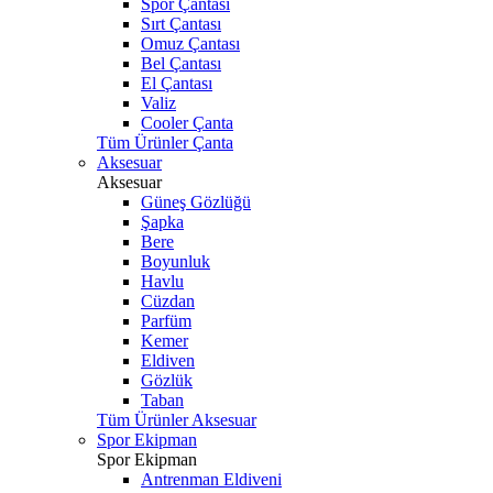
Spor Çantası
Sırt Çantası
Omuz Çantası
Bel Çantası
El Çantası
Valiz
Cooler Çanta
Tüm Ürünler Çanta
Aksesuar
Aksesuar
Güneş Gözlüğü
Şapka
Bere
Boyunluk
Havlu
Cüzdan
Parfüm
Kemer
Eldiven
Gözlük
Taban
Tüm Ürünler Aksesuar
Spor Ekipman
Spor Ekipman
Antrenman Eldiveni