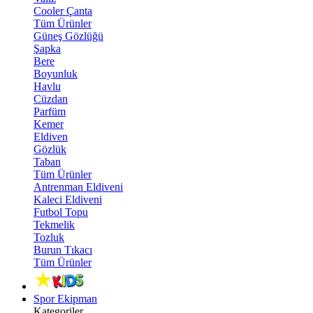
Cooler Çanta
Tüm Ürünler
Güneş Gözlüğü
Şapka
Bere
Boyunluk
Havlu
Cüzdan
Parfüm
Kemer
Eldiven
Gözlük
Taban
Tüm Ürünler
Antrenman Eldiveni
Kaleci Eldiveni
Futbol Topu
Tekmelik
Tozluk
Burun Tıkacı
Tüm Ürünler
Spor Ekipman
Kategoriler