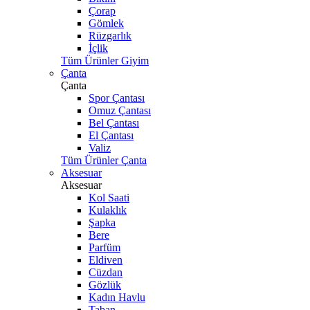
Çorap
Gömlek
Rüzgarlık
İçlik
Tüm Ürünler Giyim
Çanta
Çanta
Spor Çantası
Omuz Çantası
Bel Çantası
El Çantası
Valiz
Tüm Ürünler Çanta
Aksesuar
Aksesuar
Kol Saati
Kulaklık
Şapka
Bere
Parfüm
Eldiven
Cüzdan
Gözlük
Kadın Havlu
Taban