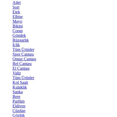
Atlet
Şort
Etek
Elbise
Mayo
Bikini
Çorap
Gömlek
Rüzgarlık
İçlik
Tüm Ürünler
Spor Çantası
Omuz Çantası
Bel Çantası
El Çantası
Valiz
Tüm Ürünler
Kol Saati
Kulaklık
Şapka
Bere
Parfüm
Eldiven
Cüzdan
Gözlük