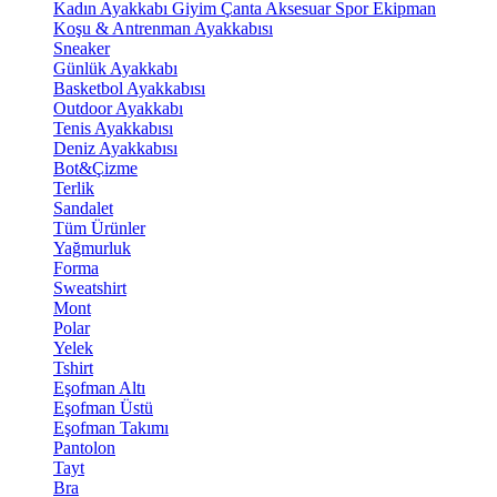
Kadın Ayakkabı
Giyim
Çanta
Aksesuar
Spor Ekipman
Koşu & Antrenman Ayakkabısı
Sneaker
Günlük Ayakkabı
Basketbol Ayakkabısı
Outdoor Ayakkabı
Tenis Ayakkabısı
Deniz Ayakkabısı
Bot&Çizme
Terlik
Sandalet
Tüm Ürünler
Yağmurluk
Forma
Sweatshirt
Mont
Polar
Yelek
Tshirt
Eşofman Altı
Eşofman Üstü
Eşofman Takımı
Pantolon
Tayt
Bra