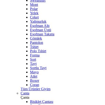
Sweatshirt
Mont
Polar
Yelek
Ceket
Yağmurluk
Eşofman Altı
Eşofman Üstü
Eşofman Takımı
Gömlek
Pantolon
Tshirt
Polo Tshirt
Forma
Şort
Tayt
Şortlu Tayt
Mayo
Atlet
Boxer
Çorap
Tüm Ürünler Giyim
Çanta
Çanta
Bisiklet Çantası