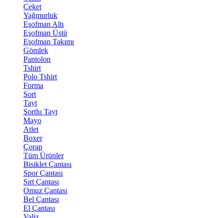
Ceket
Yağmurluk
Eşofman Altı
Eşofman Üstü
Eşofman Takımı
Gömlek
Pantolon
Tshirt
Polo Tshirt
Forma
Şort
Tayt
Şortlu Tayt
Mayo
Atlet
Boxer
Çorap
Tüm Ürünler
Bisiklet Çantası
Spor Çantası
Sırt Çantası
Omuz Çantası
Bel Çantası
El Çantası
Valiz