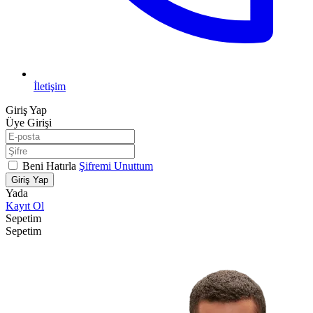
İletişim
Giriş Yap
Üye Girişi
Beni Hatırla
Şifremi Unuttum
Giriş Yap
Yada
Kayıt Ol
Sepetim
Sepetim