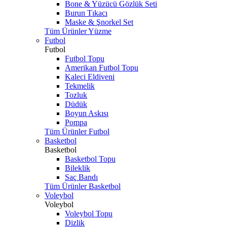
Bone & Yüzücü Gözlük Seti
Burun Tıkacı
Maske & Şnorkel Set
Tüm Ürünler Yüzme
Futbol
Futbol
Futbol Topu
Amerikan Futbol Topu
Kaleci Eldiveni
Tekmelik
Tozluk
Düdük
Boyun Askısı
Pompa
Tüm Ürünler Futbol
Basketbol
Basketbol
Basketbol Topu
Bileklik
Saç Bandı
Tüm Ürünler Basketbol
Voleybol
Voleybol
Voleybol Topu
Dizlik