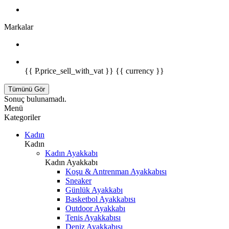
Markalar
{{ P.price_sell_with_vat }} {{ currency }}
Tümünü Gör
Sonuç bulunamadı.
Menü
Kategoriler
Kadın
Kadın
Kadın Ayakkabı
Kadın Ayakkabı
Koşu & Antrenman Ayakkabısı
Sneaker
Günlük Ayakkabı
Basketbol Ayakkabısı
Outdoor Ayakkabı
Tenis Ayakkabısı
Deniz Ayakkabısı