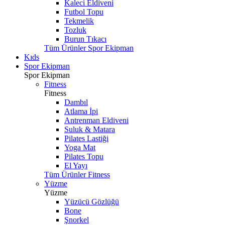
Kaleci Eldiveni
Futbol Topu
Tekmelik
Tozluk
Burun Tıkacı
Tüm Ürünler Spor Ekipman
Kıds
Spor Ekipman
Spor Ekipman
Fitness
Fitness
Dambıl
Atlama İpi
Antrenman Eldiveni
Suluk & Matara
Pilates Lastiği
Yoga Mat
Pilates Topu
El Yayı
Tüm Ürünler Fitness
Yüzme
Yüzme
Yüzücü Gözlüğü
Bone
Şnorkel