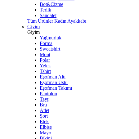
Bot&Çizme
Terlik
Sandalet
Tüm Ürünler Kadın Ayakkabı
Giyim
Giyim
Yağmurluk
Forma
Sweatshirt
Mont
Polar
Yelek
Tshirt
Eşofman Altı
Eşofman Üstü
Eşofman Takımı
Pantolon
Tayt
Bra
Atlet
Şort
Etek
Elbise
Mayo
Bikini