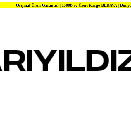
l Ürün Garantisi | 1500₺ ve Üzeri Kargo BEDAVA | Dünya Markalarında 