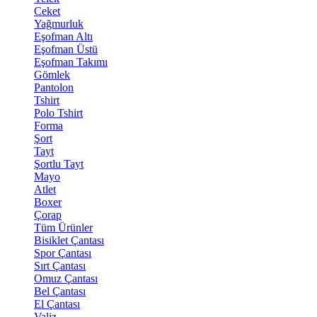
Ceket
Yağmurluk
Eşofman Altı
Eşofman Üstü
Eşofman Takımı
Gömlek
Pantolon
Tshirt
Polo Tshirt
Forma
Şort
Tayt
Şortlu Tayt
Mayo
Atlet
Boxer
Çorap
Tüm Ürünler
Bisiklet Çantası
Spor Çantası
Sırt Çantası
Omuz Çantası
Bel Çantası
El Çantası
Valiz