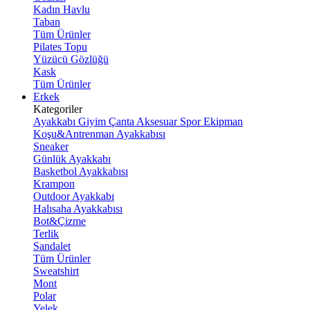
Kadın Havlu
Taban
Tüm Ürünler
Pilates Topu
Yüzücü Gözlüğü
Kask
Tüm Ürünler
Erkek
Kategoriler
Ayakkabı
Giyim
Çanta
Aksesuar
Spor Ekipman
Koşu&Antrenman Ayakkabısı
Sneaker
Günlük Ayakkabı
Basketbol Ayakkabısı
Krampon
Outdoor Ayakkabı
Halısaha Ayakkabısı
Bot&Çizme
Terlik
Sandalet
Tüm Ürünler
Sweatshirt
Mont
Polar
Yelek