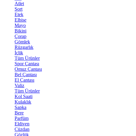
Atlet
Şort
Etek
Elbise
Mayo
Bikini
Çorap
Gömlek
Rüzgarlık
İçlik
Tüm Ürünler
Spor Çantası
Omuz Çantası
Bel Çantası
El Çantası
Valiz
Tüm Ürünler
Kol Saati
Kulaklık
Şapka
Bere
Parfüm
Eldiven
Cüzdan
Gözlük