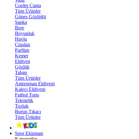
Cooler Çanta
Tüm Ürünler
Güneş Gözlüğü
Şapka
Bere
Boyunluk
Havlu
Cüzdan
Parfüm
Kemer
Eldiven
Gözlük
Taban
Tüm Ürünler
Antrenman Eldiveni
Kaleci Eldiveni
Futbol Topu
Tekmelik
Tozluk
Burun Tıkacı
Tüm Ürünler
Spor Ekipman
Kategoriler