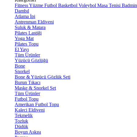
Fitness
Yüzme
Futbol
Basketbol
Voleybol
Masa Tenisi
Badmin
Dambıl
Atlama İpi
Antrenman Eldiveni
Suluk & Matara
Pilates Lastiği
Yoga Mat
Pilates Topu
El Yayı
Tüm Ürünler
Yüzücü Gözlüğü
Bone
Şnorkel
Bone & Yüzücü Gözlük Seti
Burun Tıkacı
Maske & Şnorkel Set
Tüm Ürünler
Futbol Topu
Amerikan Futbol Topu
Kaleci Eldiveni
Tekmelik
Tozluk
Düdük
Boyun Askısı