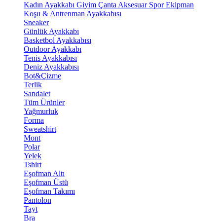
Kadın Ayakkabı
Giyim
Çanta
Aksesuar
Spor Ekipman
Koşu & Antrenman Ayakkabısı
Sneaker
Günlük Ayakkabı
Basketbol Ayakkabısı
Outdoor Ayakkabı
Tenis Ayakkabısı
Deniz Ayakkabısı
Bot&Çizme
Terlik
Sandalet
Tüm Ürünler
Yağmurluk
Forma
Sweatshirt
Mont
Polar
Yelek
Tshirt
Eşofman Altı
Eşofman Üstü
Eşofman Takımı
Pantolon
Tayt
Bra