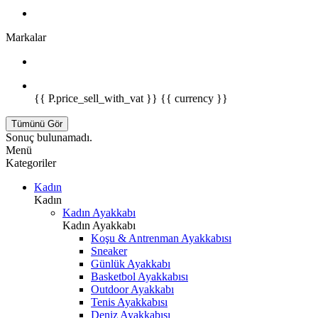
Markalar
{{ P.price_sell_with_vat }} {{ currency }}
Tümünü Gör
Sonuç bulunamadı.
Menü
Kategoriler
Kadın
Kadın
Kadın Ayakkabı
Kadın Ayakkabı
Koşu & Antrenman Ayakkabısı
Sneaker
Günlük Ayakkabı
Basketbol Ayakkabısı
Outdoor Ayakkabı
Tenis Ayakkabısı
Deniz Ayakkabısı