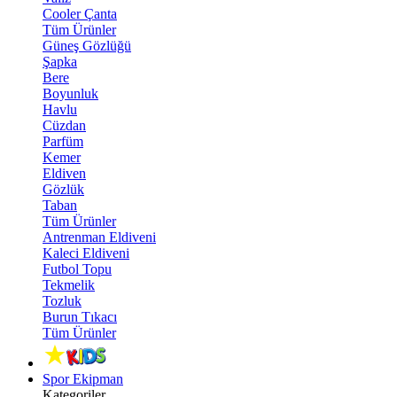
Cooler Çanta
Tüm Ürünler
Güneş Gözlüğü
Şapka
Bere
Boyunluk
Havlu
Cüzdan
Parfüm
Kemer
Eldiven
Gözlük
Taban
Tüm Ürünler
Antrenman Eldiveni
Kaleci Eldiveni
Futbol Topu
Tekmelik
Tozluk
Burun Tıkacı
Tüm Ürünler
Spor Ekipman
Kategoriler