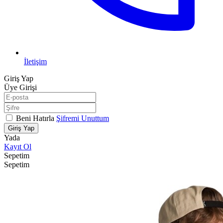
İletişim
Giriş Yap
Üye Girişi
Beni Hatırla
Şifremi Unuttum
Giriş Yap
Yada
Kayıt Ol
Sepetim
Sepetim