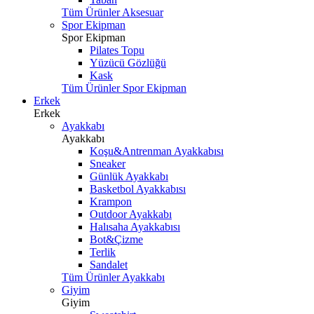
Tüm Ürünler Aksesuar
Spor Ekipman
Spor Ekipman
Pilates Topu
Yüzücü Gözlüğü
Kask
Tüm Ürünler Spor Ekipman
Erkek
Erkek
Ayakkabı
Ayakkabı
Koşu&Antrenman Ayakkabısı
Sneaker
Günlük Ayakkabı
Basketbol Ayakkabısı
Krampon
Outdoor Ayakkabı
Halısaha Ayakkabısı
Bot&Çizme
Terlik
Sandalet
Tüm Ürünler Ayakkabı
Giyim
Giyim