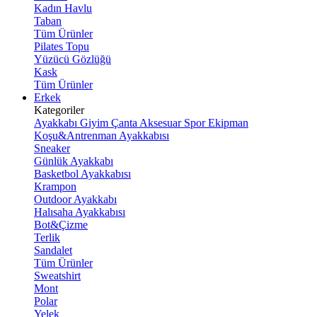
Kadın Havlu
Taban
Tüm Ürünler
Pilates Topu
Yüzücü Gözlüğü
Kask
Tüm Ürünler
Erkek
Kategoriler
Ayakkabı
Giyim
Çanta
Aksesuar
Spor Ekipman
Koşu&Antrenman Ayakkabısı
Sneaker
Günlük Ayakkabı
Basketbol Ayakkabısı
Krampon
Outdoor Ayakkabı
Halısaha Ayakkabısı
Bot&Çizme
Terlik
Sandalet
Tüm Ürünler
Sweatshirt
Mont
Polar
Yelek