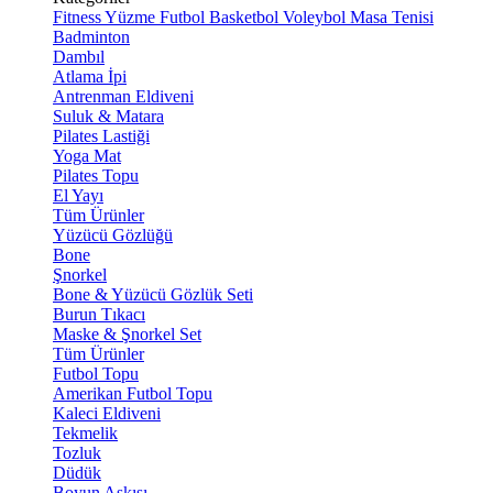
Fitness
Yüzme
Futbol
Basketbol
Voleybol
Masa Tenisi
Badminton
Dambıl
Atlama İpi
Antrenman Eldiveni
Suluk & Matara
Pilates Lastiği
Yoga Mat
Pilates Topu
El Yayı
Tüm Ürünler
Yüzücü Gözlüğü
Bone
Şnorkel
Bone & Yüzücü Gözlük Seti
Burun Tıkacı
Maske & Şnorkel Set
Tüm Ürünler
Futbol Topu
Amerikan Futbol Topu
Kaleci Eldiveni
Tekmelik
Tozluk
Düdük
Boyun Askısı