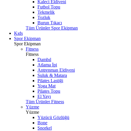
Kaleci Eldiveni
Futbol Topu
Tekmelik
Tozluk
Burun Tıkacı
Tüm Ürünler Spor Ekipman
Kıds
Spor Ekipman
Spor Ekipman
Fitness
Fitness
Dambıl
Atlama İpi
Antrenman Eldiveni
Suluk & Matara
Pilates Lastiği
Yoga Mat
Pilates Topu
El Yayı
Tüm Ürünler Fitness
Yüzme
Yüzme
Yüzücü Gözlüğü
Bone
Şnorkel