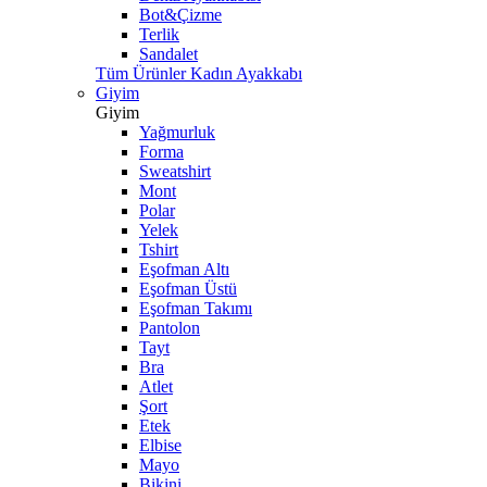
Bot&Çizme
Terlik
Sandalet
Tüm Ürünler Kadın Ayakkabı
Giyim
Giyim
Yağmurluk
Forma
Sweatshirt
Mont
Polar
Yelek
Tshirt
Eşofman Altı
Eşofman Üstü
Eşofman Takımı
Pantolon
Tayt
Bra
Atlet
Şort
Etek
Elbise
Mayo
Bikini