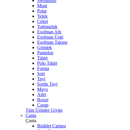
Sweatshirt
Mont
Polar
Yelek
Ceket
Yağmurluk
Eşofman Altı
Eşofman Üstü
Eşofman Takımı
Gömlek
Pantolon
Tshirt
Polo Tshirt
Forma
Şort
Tayt
Şortlu Tayt
Mayo
Atlet
Boxer
Çorap
Tüm Ürünler Giyim
Çanta
Çanta
Bisiklet Çantası