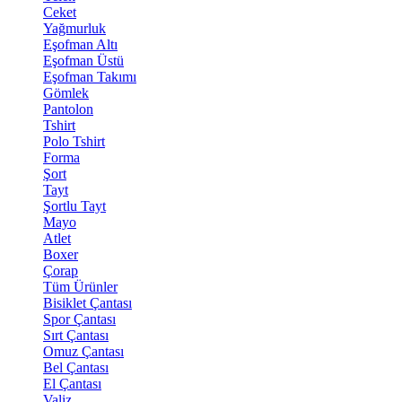
Ceket
Yağmurluk
Eşofman Altı
Eşofman Üstü
Eşofman Takımı
Gömlek
Pantolon
Tshirt
Polo Tshirt
Forma
Şort
Tayt
Şortlu Tayt
Mayo
Atlet
Boxer
Çorap
Tüm Ürünler
Bisiklet Çantası
Spor Çantası
Sırt Çantası
Omuz Çantası
Bel Çantası
El Çantası
Valiz