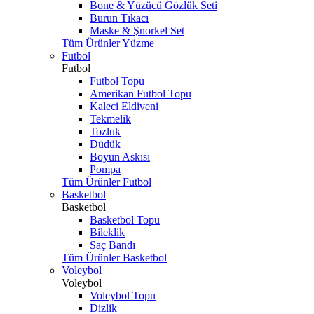
Bone & Yüzücü Gözlük Seti
Burun Tıkacı
Maske & Şnorkel Set
Tüm Ürünler Yüzme
Futbol
Futbol
Futbol Topu
Amerikan Futbol Topu
Kaleci Eldiveni
Tekmelik
Tozluk
Düdük
Boyun Askısı
Pompa
Tüm Ürünler Futbol
Basketbol
Basketbol
Basketbol Topu
Bileklik
Saç Bandı
Tüm Ürünler Basketbol
Voleybol
Voleybol
Voleybol Topu
Dizlik