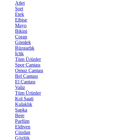
Atlet
Şort
Etek
Elbise
Mayo
Bikini
Çorap
Gömlek
Rüzgarlık
İçlik
Tüm Ürünler
Spor Çantası
Omuz Çantası
Bel Çantası
El Çantası
Valiz
Tüm Ürünler
Kol Saati
Kulaklık
Şapka
Bere
Parfüm
Eldiven
Cüzdan
Gözlük