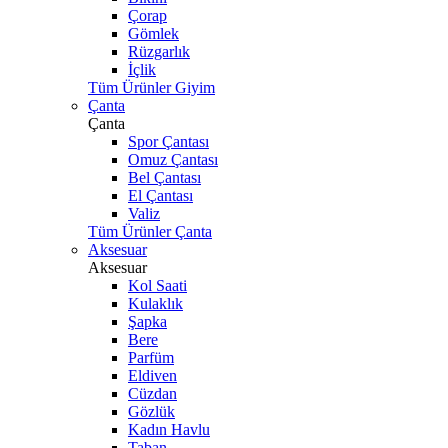
Çorap
Gömlek
Rüzgarlık
İçlik
Tüm Ürünler Giyim
Çanta
Çanta
Spor Çantası
Omuz Çantası
Bel Çantası
El Çantası
Valiz
Tüm Ürünler Çanta
Aksesuar
Aksesuar
Kol Saati
Kulaklık
Şapka
Bere
Parfüm
Eldiven
Cüzdan
Gözlük
Kadın Havlu
Taban