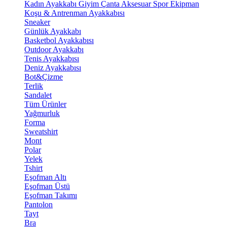
Kadın Ayakkabı
Giyim
Çanta
Aksesuar
Spor Ekipman
Koşu & Antrenman Ayakkabısı
Sneaker
Günlük Ayakkabı
Basketbol Ayakkabısı
Outdoor Ayakkabı
Tenis Ayakkabısı
Deniz Ayakkabısı
Bot&Çizme
Terlik
Sandalet
Tüm Ürünler
Yağmurluk
Forma
Sweatshirt
Mont
Polar
Yelek
Tshirt
Eşofman Altı
Eşofman Üstü
Eşofman Takımı
Pantolon
Tayt
Bra