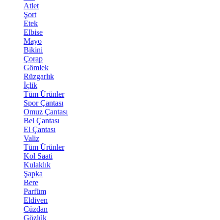
Atlet
Şort
Etek
Elbise
Mayo
Bikini
Çorap
Gömlek
Rüzgarlık
İçlik
Tüm Ürünler
Spor Çantası
Omuz Çantası
Bel Çantası
El Çantası
Valiz
Tüm Ürünler
Kol Saati
Kulaklık
Şapka
Bere
Parfüm
Eldiven
Cüzdan
Gözlük