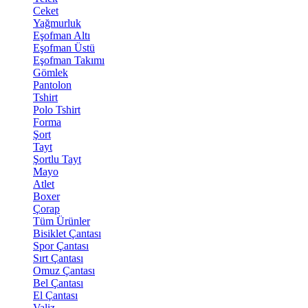
Ceket
Yağmurluk
Eşofman Altı
Eşofman Üstü
Eşofman Takımı
Gömlek
Pantolon
Tshirt
Polo Tshirt
Forma
Şort
Tayt
Şortlu Tayt
Mayo
Atlet
Boxer
Çorap
Tüm Ürünler
Bisiklet Çantası
Spor Çantası
Sırt Çantası
Omuz Çantası
Bel Çantası
El Çantası
Valiz