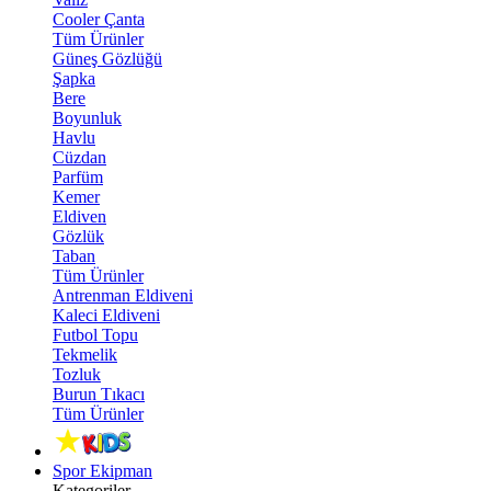
Cooler Çanta
Tüm Ürünler
Güneş Gözlüğü
Şapka
Bere
Boyunluk
Havlu
Cüzdan
Parfüm
Kemer
Eldiven
Gözlük
Taban
Tüm Ürünler
Antrenman Eldiveni
Kaleci Eldiveni
Futbol Topu
Tekmelik
Tozluk
Burun Tıkacı
Tüm Ürünler
Spor Ekipman
Kategoriler