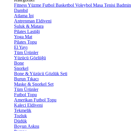
Fitness
Yüzme
Futbol
Basketbol
Voleybol
Masa Tenisi
Badmin
Dambıl
Atlama İpi
Antrenman Eldiveni
Suluk & Matara
Pilates Lastiği
Yoga Mat
Pilates Topu
El Yayı
Tüm Ürünler
Yüzücü Gözlüğü
Bone
Şnorkel
Bone & Yüzücü Gözlük Seti
Burun Tıkacı
Maske & Şnorkel Set
Tüm Ürünler
Futbol Topu
Amerikan Futbol Topu
Kaleci Eldiveni
Tekmelik
Tozluk
Düdük
Boyun Askısı