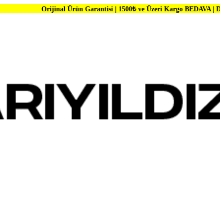
ijinal Ürün Garantisi | 1500₺ ve Üzeri Kargo BEDAVA | Dünya Markalar