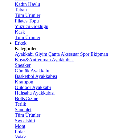
Kadın Havlu
Taban
Tüm Ürünler
Pilates Topu
Yüzücü Gözlüğü
Kask
Tüm Ürünler
Erkek
Kategoriler
Ayakkabı
Giyim
Çanta
Aksesuar
Spor Ekipman
Koşu&Antrenman Ayakkabısı
Sneaker
Günlük Ayakkabı
Basketbol Ayakkabısı
Krampon
Outdoor Ayakkabı
Halısaha Ayakkabısı
Bot&Çizme
Terlik
Sandalet
Tüm Ürünler
Sweatshirt
Mont
Polar
Yelek