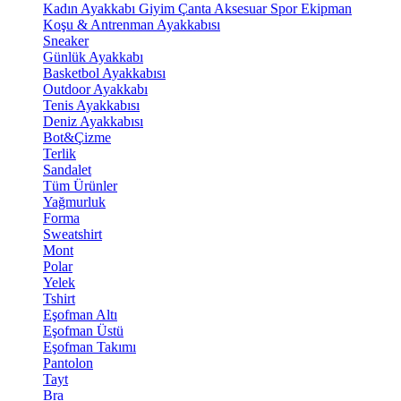
Kadın Ayakkabı
Giyim
Çanta
Aksesuar
Spor Ekipman
Koşu & Antrenman Ayakkabısı
Sneaker
Günlük Ayakkabı
Basketbol Ayakkabısı
Outdoor Ayakkabı
Tenis Ayakkabısı
Deniz Ayakkabısı
Bot&Çizme
Terlik
Sandalet
Tüm Ürünler
Yağmurluk
Forma
Sweatshirt
Mont
Polar
Yelek
Tshirt
Eşofman Altı
Eşofman Üstü
Eşofman Takımı
Pantolon
Tayt
Bra