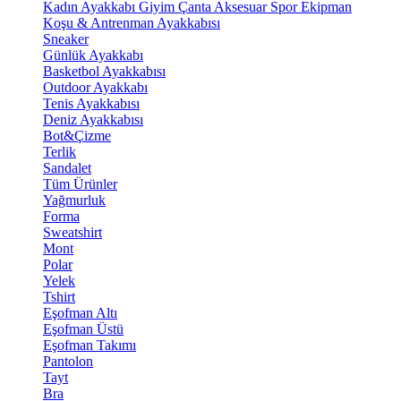
Kadın Ayakkabı
Giyim
Çanta
Aksesuar
Spor Ekipman
Koşu & Antrenman Ayakkabısı
Sneaker
Günlük Ayakkabı
Basketbol Ayakkabısı
Outdoor Ayakkabı
Tenis Ayakkabısı
Deniz Ayakkabısı
Bot&Çizme
Terlik
Sandalet
Tüm Ürünler
Yağmurluk
Forma
Sweatshirt
Mont
Polar
Yelek
Tshirt
Eşofman Altı
Eşofman Üstü
Eşofman Takımı
Pantolon
Tayt
Bra