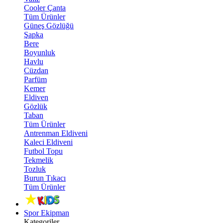
Cooler Çanta
Tüm Ürünler
Güneş Gözlüğü
Şapka
Bere
Boyunluk
Havlu
Cüzdan
Parfüm
Kemer
Eldiven
Gözlük
Taban
Tüm Ürünler
Antrenman Eldiveni
Kaleci Eldiveni
Futbol Topu
Tekmelik
Tozluk
Burun Tıkacı
Tüm Ürünler
Spor Ekipman
Kategoriler