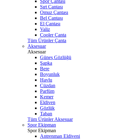
Spor Çantası
Sırt Çantası
Omuz Çantası
Bel Çantası
El Çantası
Valiz
Cooler Çanta
Tüm Ürünler Çanta
Aksesuar
Aksesuar
Güneş Gözlüğü
Şapka
Bere
Boyunluk
Havlu
Cüzdan
Parfüm
Kemer
Eldiven
Gözlük
Taban
Tüm Ürünler Aksesuar
Spor Ekipman
Spor Ekipman
Antrenman Eldiveni