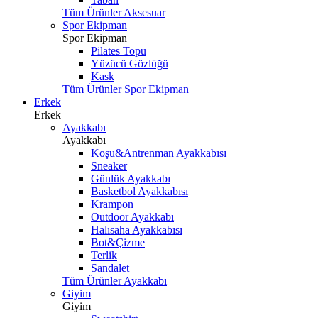
Tüm Ürünler Aksesuar
Spor Ekipman
Spor Ekipman
Pilates Topu
Yüzücü Gözlüğü
Kask
Tüm Ürünler Spor Ekipman
Erkek
Erkek
Ayakkabı
Ayakkabı
Koşu&Antrenman Ayakkabısı
Sneaker
Günlük Ayakkabı
Basketbol Ayakkabısı
Krampon
Outdoor Ayakkabı
Halısaha Ayakkabısı
Bot&Çizme
Terlik
Sandalet
Tüm Ürünler Ayakkabı
Giyim
Giyim