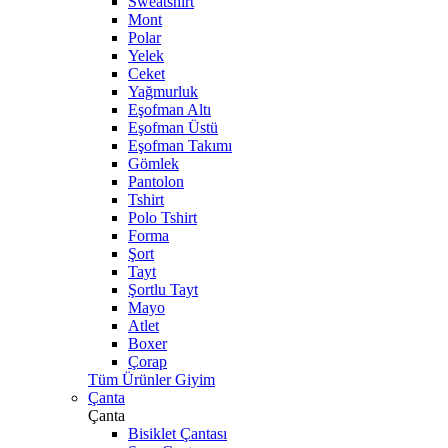
Sweatshirt
Mont
Polar
Yelek
Ceket
Yağmurluk
Eşofman Altı
Eşofman Üstü
Eşofman Takımı
Gömlek
Pantolon
Tshirt
Polo Tshirt
Forma
Şort
Tayt
Şortlu Tayt
Mayo
Atlet
Boxer
Çorap
Tüm Ürünler Giyim
Çanta
Çanta
Bisiklet Çantası