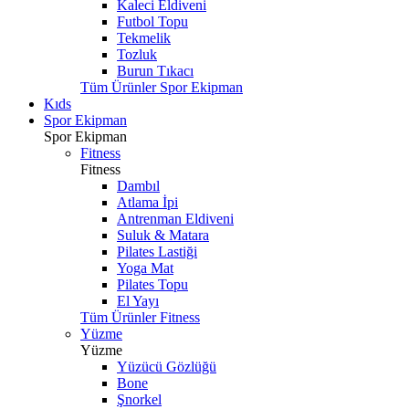
Kaleci Eldiveni
Futbol Topu
Tekmelik
Tozluk
Burun Tıkacı
Tüm Ürünler Spor Ekipman
Kıds
Spor Ekipman
Spor Ekipman
Fitness
Fitness
Dambıl
Atlama İpi
Antrenman Eldiveni
Suluk & Matara
Pilates Lastiği
Yoga Mat
Pilates Topu
El Yayı
Tüm Ürünler Fitness
Yüzme
Yüzme
Yüzücü Gözlüğü
Bone
Şnorkel