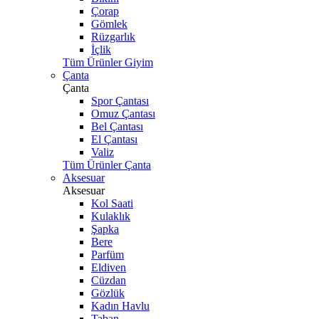
Çorap
Gömlek
Rüzgarlık
İçlik
Tüm Ürünler Giyim
Çanta
Çanta
Spor Çantası
Omuz Çantası
Bel Çantası
El Çantası
Valiz
Tüm Ürünler Çanta
Aksesuar
Aksesuar
Kol Saati
Kulaklık
Şapka
Bere
Parfüm
Eldiven
Cüzdan
Gözlük
Kadın Havlu
Taban