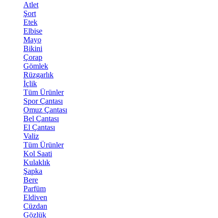
Atlet
Şort
Etek
Elbise
Mayo
Bikini
Çorap
Gömlek
Rüzgarlık
İçlik
Tüm Ürünler
Spor Çantası
Omuz Çantası
Bel Çantası
El Çantası
Valiz
Tüm Ürünler
Kol Saati
Kulaklık
Şapka
Bere
Parfüm
Eldiven
Cüzdan
Gözlük