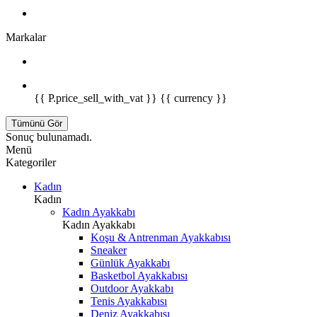
Markalar
{{ P.price_sell_with_vat }} {{ currency }}
Tümünü Gör
Sonuç bulunamadı.
Menü
Kategoriler
Kadın
Kadın
Kadın Ayakkabı
Kadın Ayakkabı
Koşu & Antrenman Ayakkabısı
Sneaker
Günlük Ayakkabı
Basketbol Ayakkabısı
Outdoor Ayakkabı
Tenis Ayakkabısı
Deniz Ayakkabısı