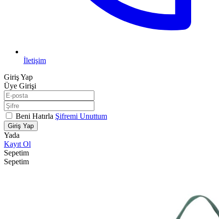
İletişim
Giriş Yap
Üye Girişi
Beni Hatırla
Şifremi Unuttum
Giriş Yap
Yada
Kayıt Ol
Sepetim
Sepetim