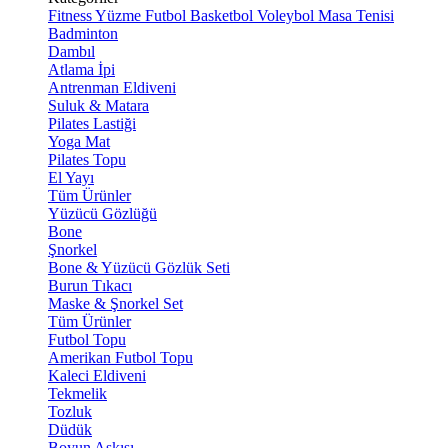
Fitness
Yüzme
Futbol
Basketbol
Voleybol
Masa Tenisi
Badminton
Dambıl
Atlama İpi
Antrenman Eldiveni
Suluk & Matara
Pilates Lastiği
Yoga Mat
Pilates Topu
El Yayı
Tüm Ürünler
Yüzücü Gözlüğü
Bone
Şnorkel
Bone & Yüzücü Gözlük Seti
Burun Tıkacı
Maske & Şnorkel Set
Tüm Ürünler
Futbol Topu
Amerikan Futbol Topu
Kaleci Eldiveni
Tekmelik
Tozluk
Düdük
Boyun Askısı