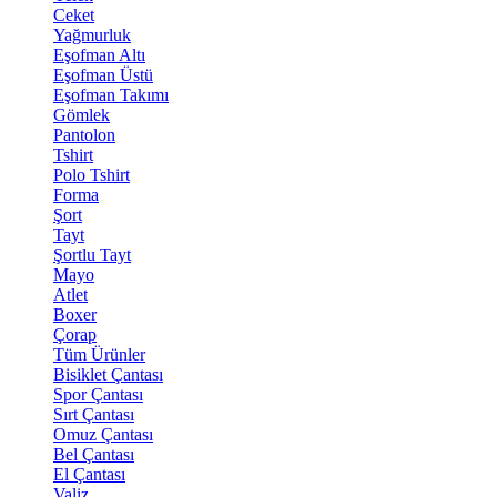
Ceket
Yağmurluk
Eşofman Altı
Eşofman Üstü
Eşofman Takımı
Gömlek
Pantolon
Tshirt
Polo Tshirt
Forma
Şort
Tayt
Şortlu Tayt
Mayo
Atlet
Boxer
Çorap
Tüm Ürünler
Bisiklet Çantası
Spor Çantası
Sırt Çantası
Omuz Çantası
Bel Çantası
El Çantası
Valiz