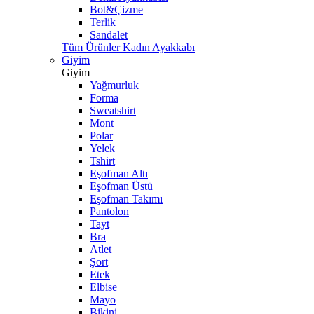
Bot&Çizme
Terlik
Sandalet
Tüm Ürünler Kadın Ayakkabı
Giyim
Giyim
Yağmurluk
Forma
Sweatshirt
Mont
Polar
Yelek
Tshirt
Eşofman Altı
Eşofman Üstü
Eşofman Takımı
Pantolon
Tayt
Bra
Atlet
Şort
Etek
Elbise
Mayo
Bikini