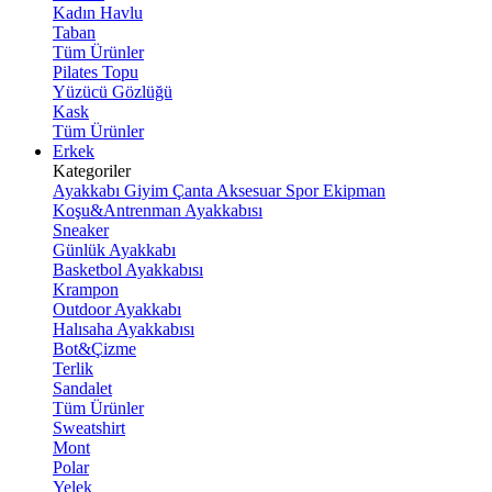
Kadın Havlu
Taban
Tüm Ürünler
Pilates Topu
Yüzücü Gözlüğü
Kask
Tüm Ürünler
Erkek
Kategoriler
Ayakkabı
Giyim
Çanta
Aksesuar
Spor Ekipman
Koşu&Antrenman Ayakkabısı
Sneaker
Günlük Ayakkabı
Basketbol Ayakkabısı
Krampon
Outdoor Ayakkabı
Halısaha Ayakkabısı
Bot&Çizme
Terlik
Sandalet
Tüm Ürünler
Sweatshirt
Mont
Polar
Yelek