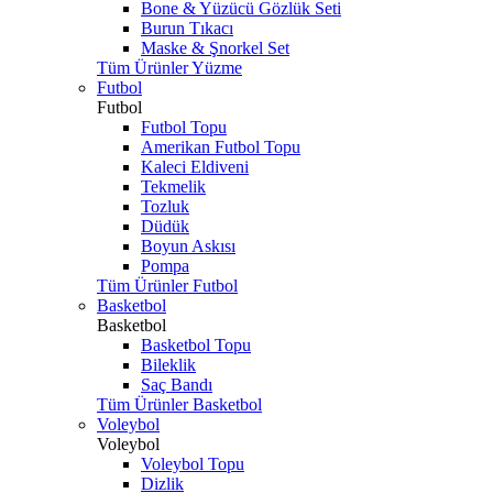
Bone & Yüzücü Gözlük Seti
Burun Tıkacı
Maske & Şnorkel Set
Tüm Ürünler Yüzme
Futbol
Futbol
Futbol Topu
Amerikan Futbol Topu
Kaleci Eldiveni
Tekmelik
Tozluk
Düdük
Boyun Askısı
Pompa
Tüm Ürünler Futbol
Basketbol
Basketbol
Basketbol Topu
Bileklik
Saç Bandı
Tüm Ürünler Basketbol
Voleybol
Voleybol
Voleybol Topu
Dizlik