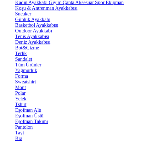
Kadın Ayakkabı
Giyim
Çanta
Aksesuar
Spor Ekipman
Koşu & Antrenman Ayakkabısı
Sneaker
Günlük Ayakkabı
Basketbol Ayakkabısı
Outdoor Ayakkabı
Tenis Ayakkabısı
Deniz Ayakkabısı
Bot&Çizme
Terlik
Sandalet
Tüm Ürünler
Yağmurluk
Forma
Sweatshirt
Mont
Polar
Yelek
Tshirt
Eşofman Altı
Eşofman Üstü
Eşofman Takımı
Pantolon
Tayt
Bra