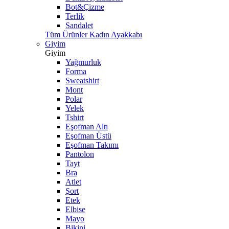
Bot&Çizme
Terlik
Sandalet
Tüm Ürünler Kadın Ayakkabı
Giyim
Giyim
Yağmurluk
Forma
Sweatshirt
Mont
Polar
Yelek
Tshirt
Eşofman Altı
Eşofman Üstü
Eşofman Takımı
Pantolon
Tayt
Bra
Atlet
Şort
Etek
Elbise
Mayo
Bikini