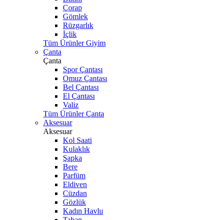
Çorap
Gömlek
Rüzgarlık
İçlik
Tüm Ürünler Giyim
Çanta
Çanta
Spor Çantası
Omuz Çantası
Bel Çantası
El Çantası
Valiz
Tüm Ürünler Çanta
Aksesuar
Aksesuar
Kol Saati
Kulaklık
Şapka
Bere
Parfüm
Eldiven
Cüzdan
Gözlük
Kadın Havlu
Taban