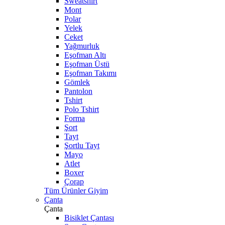
Sweatshirt
Mont
Polar
Yelek
Ceket
Yağmurluk
Eşofman Altı
Eşofman Üstü
Eşofman Takımı
Gömlek
Pantolon
Tshirt
Polo Tshirt
Forma
Şort
Tayt
Şortlu Tayt
Mayo
Atlet
Boxer
Çorap
Tüm Ürünler Giyim
Çanta
Çanta
Bisiklet Çantası