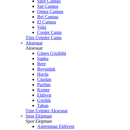
Spor Çantası
Sırt Çantası
Omuz Çantası
Bel Çantası
El Çantası
Valiz
Cooler Çanta
Tüm Ürünler Çanta
Aksesuar
Aksesuar
Güneş Gözlüğü
Şapka
Bere
Boyunluk
Havlu
Cüzdan
Parfüm
Kemer
Eldiven
Gözlük
Taban
Tüm Ürünler Aksesuar
Spor Ekipman
Spor Ekipman
Antrenman Eldiveni