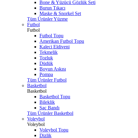
Bone & Yüzücü Gözlük Seti
Burun Tıkacı
Maske & Şnorkel Set
Tüm Ürünler Yüzme
Futbol
Futbol
Futbol Topu
Amerikan Futbol Topu
Kaleci Eldiveni
Tekmelik
Tozluk
Düdük
Boyun Askısı
Pompa
Tüm Ürünler Futbol
Basketbol
Basketbol
Basketbol Topu
Bileklik
Saç Bandı
Tüm Ürünler Basketbol
Voleybol
Voleybol
Voleybol Topu
Dizlik