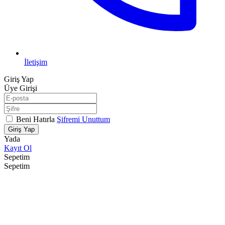
İletişim
Giriş Yap
Üye Girişi
Beni Hatırla
Şifremi Unuttum
Giriş Yap
Yada
Kayıt Ol
Sepetim
Sepetim