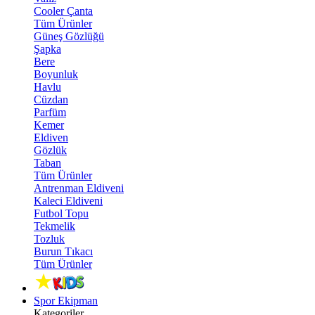
Cooler Çanta
Tüm Ürünler
Güneş Gözlüğü
Şapka
Bere
Boyunluk
Havlu
Cüzdan
Parfüm
Kemer
Eldiven
Gözlük
Taban
Tüm Ürünler
Antrenman Eldiveni
Kaleci Eldiveni
Futbol Topu
Tekmelik
Tozluk
Burun Tıkacı
Tüm Ürünler
Spor Ekipman
Kategoriler