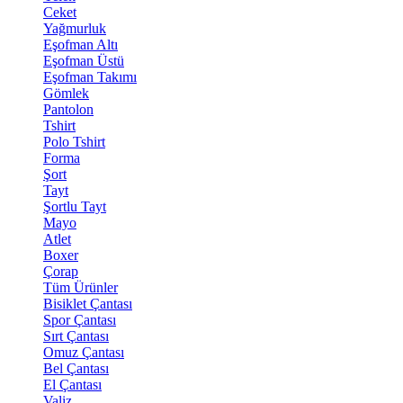
Ceket
Yağmurluk
Eşofman Altı
Eşofman Üstü
Eşofman Takımı
Gömlek
Pantolon
Tshirt
Polo Tshirt
Forma
Şort
Tayt
Şortlu Tayt
Mayo
Atlet
Boxer
Çorap
Tüm Ürünler
Bisiklet Çantası
Spor Çantası
Sırt Çantası
Omuz Çantası
Bel Çantası
El Çantası
Valiz