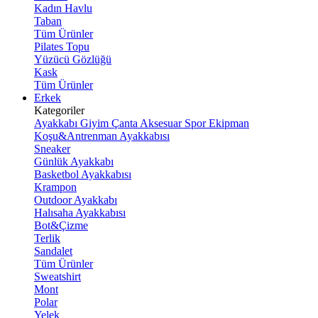
Kadın Havlu
Taban
Tüm Ürünler
Pilates Topu
Yüzücü Gözlüğü
Kask
Tüm Ürünler
Erkek
Kategoriler
Ayakkabı
Giyim
Çanta
Aksesuar
Spor Ekipman
Koşu&Antrenman Ayakkabısı
Sneaker
Günlük Ayakkabı
Basketbol Ayakkabısı
Krampon
Outdoor Ayakkabı
Halısaha Ayakkabısı
Bot&Çizme
Terlik
Sandalet
Tüm Ürünler
Sweatshirt
Mont
Polar
Yelek