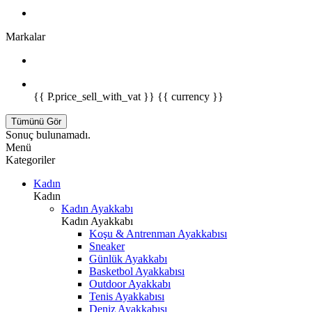
Markalar
{{ P.price_sell_with_vat }} {{ currency }}
Tümünü Gör
Sonuç bulunamadı.
Menü
Kategoriler
Kadın
Kadın
Kadın Ayakkabı
Kadın Ayakkabı
Koşu & Antrenman Ayakkabısı
Sneaker
Günlük Ayakkabı
Basketbol Ayakkabısı
Outdoor Ayakkabı
Tenis Ayakkabısı
Deniz Ayakkabısı