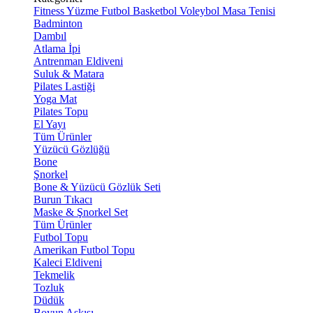
Fitness
Yüzme
Futbol
Basketbol
Voleybol
Masa Tenisi
Badminton
Dambıl
Atlama İpi
Antrenman Eldiveni
Suluk & Matara
Pilates Lastiği
Yoga Mat
Pilates Topu
El Yayı
Tüm Ürünler
Yüzücü Gözlüğü
Bone
Şnorkel
Bone & Yüzücü Gözlük Seti
Burun Tıkacı
Maske & Şnorkel Set
Tüm Ürünler
Futbol Topu
Amerikan Futbol Topu
Kaleci Eldiveni
Tekmelik
Tozluk
Düdük
Boyun Askısı