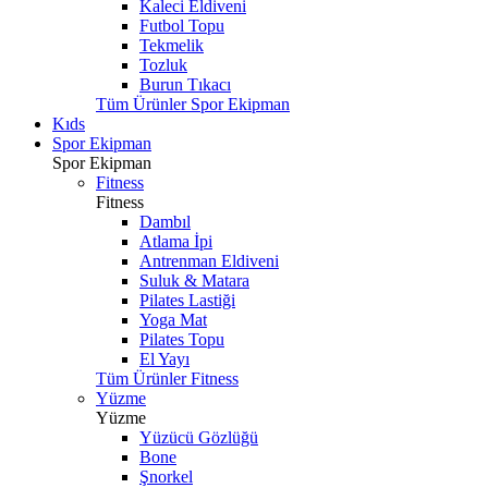
Kaleci Eldiveni
Futbol Topu
Tekmelik
Tozluk
Burun Tıkacı
Tüm Ürünler Spor Ekipman
Kıds
Spor Ekipman
Spor Ekipman
Fitness
Fitness
Dambıl
Atlama İpi
Antrenman Eldiveni
Suluk & Matara
Pilates Lastiği
Yoga Mat
Pilates Topu
El Yayı
Tüm Ürünler Fitness
Yüzme
Yüzme
Yüzücü Gözlüğü
Bone
Şnorkel