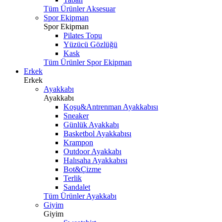
Tüm Ürünler Aksesuar
Spor Ekipman
Spor Ekipman
Pilates Topu
Yüzücü Gözlüğü
Kask
Tüm Ürünler Spor Ekipman
Erkek
Erkek
Ayakkabı
Ayakkabı
Koşu&Antrenman Ayakkabısı
Sneaker
Günlük Ayakkabı
Basketbol Ayakkabısı
Krampon
Outdoor Ayakkabı
Halısaha Ayakkabısı
Bot&Çizme
Terlik
Sandalet
Tüm Ürünler Ayakkabı
Giyim
Giyim