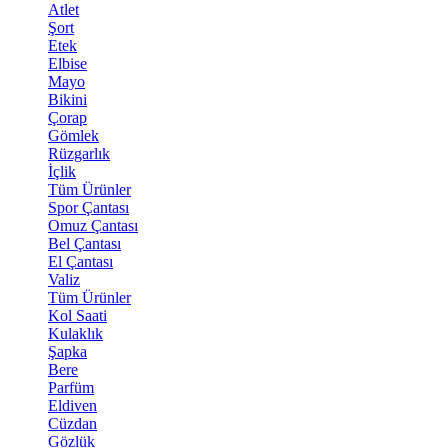
Atlet
Şort
Etek
Elbise
Mayo
Bikini
Çorap
Gömlek
Rüzgarlık
İçlik
Tüm Ürünler
Spor Çantası
Omuz Çantası
Bel Çantası
El Çantası
Valiz
Tüm Ürünler
Kol Saati
Kulaklık
Şapka
Bere
Parfüm
Eldiven
Cüzdan
Gözlük