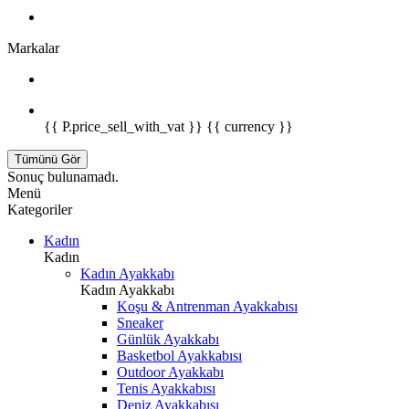
Markalar
{{ P.price_sell_with_vat }} {{ currency }}
Tümünü Gör
Sonuç bulunamadı.
Menü
Kategoriler
Kadın
Kadın
Kadın Ayakkabı
Kadın Ayakkabı
Koşu & Antrenman Ayakkabısı
Sneaker
Günlük Ayakkabı
Basketbol Ayakkabısı
Outdoor Ayakkabı
Tenis Ayakkabısı
Deniz Ayakkabısı