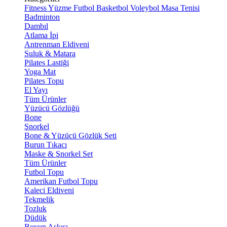
Fitness
Yüzme
Futbol
Basketbol
Voleybol
Masa Tenisi
Badminton
Dambıl
Atlama İpi
Antrenman Eldiveni
Suluk & Matara
Pilates Lastiği
Yoga Mat
Pilates Topu
El Yayı
Tüm Ürünler
Yüzücü Gözlüğü
Bone
Şnorkel
Bone & Yüzücü Gözlük Seti
Burun Tıkacı
Maske & Şnorkel Set
Tüm Ürünler
Futbol Topu
Amerikan Futbol Topu
Kaleci Eldiveni
Tekmelik
Tozluk
Düdük
Boyun Askısı