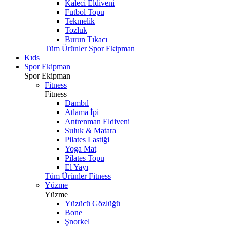
Kaleci Eldiveni
Futbol Topu
Tekmelik
Tozluk
Burun Tıkacı
Tüm Ürünler Spor Ekipman
Kıds
Spor Ekipman
Spor Ekipman
Fitness
Fitness
Dambıl
Atlama İpi
Antrenman Eldiveni
Suluk & Matara
Pilates Lastiği
Yoga Mat
Pilates Topu
El Yayı
Tüm Ürünler Fitness
Yüzme
Yüzme
Yüzücü Gözlüğü
Bone
Şnorkel