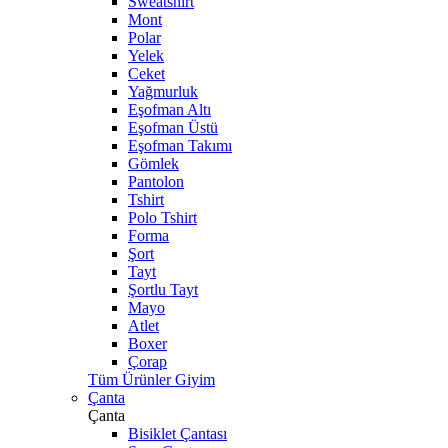
Sweatshirt
Mont
Polar
Yelek
Ceket
Yağmurluk
Eşofman Altı
Eşofman Üstü
Eşofman Takımı
Gömlek
Pantolon
Tshirt
Polo Tshirt
Forma
Şort
Tayt
Şortlu Tayt
Mayo
Atlet
Boxer
Çorap
Tüm Ürünler Giyim
Çanta
Çanta
Bisiklet Çantası