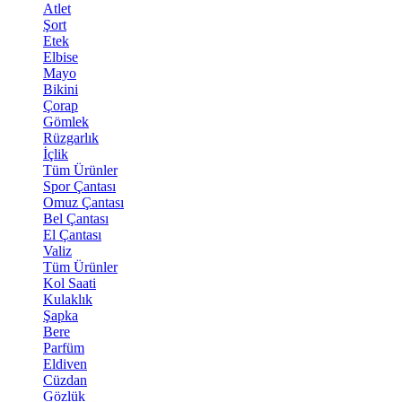
Atlet
Şort
Etek
Elbise
Mayo
Bikini
Çorap
Gömlek
Rüzgarlık
İçlik
Tüm Ürünler
Spor Çantası
Omuz Çantası
Bel Çantası
El Çantası
Valiz
Tüm Ürünler
Kol Saati
Kulaklık
Şapka
Bere
Parfüm
Eldiven
Cüzdan
Gözlük