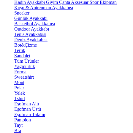
Kadın Ayakkabı
Giyim
Çanta
Aksesuar
Spor Ekipman
Koşu & Antrenman Ayakkabısı
Sneaker
Günlük Ayakkabı
Basketbol Ayakkabısı
Outdoor Ayakkabı
Tenis Ayakkabısı
Deniz Ayakkabısı
Bot&Çizme
Terlik
Sandalet
Tüm Ürünler
Yağmurluk
Forma
Sweatshirt
Mont
Polar
Yelek
Tshirt
Eşofman Altı
Eşofman Üstü
Eşofman Takımı
Pantolon
Tayt
Bra