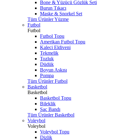
Bone & Yüzücü Gözlük Seti
Burun Tıkacı
Maske & Şnorkel Set
Tüm Ürünler Yüzme
Futbol
Futbol
Futbol Topu
Amerikan Futbol Topu
Kaleci Eldiveni
Tekmelik
Tozluk
Düdük
Boyun Askısı
Pompa
Tüm Ürünler Futbol
Basketbol
Basketbol
Basketbol Topu
Bileklik
Saç Bandı
Tüm Ürünler Basketbol
Voleybol
Voleybol
Voleybol Topu
Dizlik