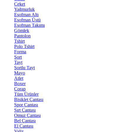
Ceket
Yağmurluk
Eşofman Altı
Eşofman Üstü
Eşofman Takımı
Gömlek
Pantolon
Tshirt
Polo Tshirt
Forma
Şort
Tayt
Şortlu Tayt
Mayo
Atlet
Boxer
Çorap
Tüm Ürünler
Bisiklet Çantası
Spor Çantası
Sırt Çantası
Omuz Çantası
Bel Çantası
El Çantası
Valiz