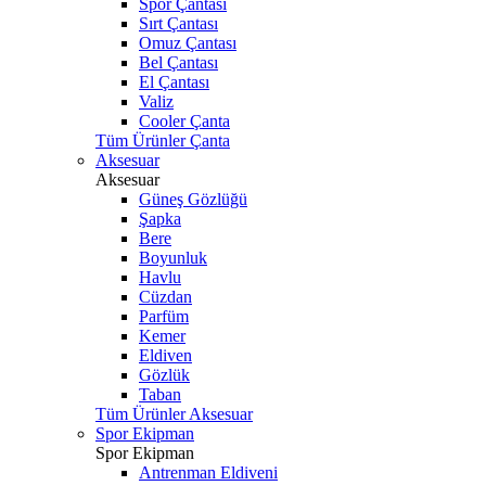
Spor Çantası
Sırt Çantası
Omuz Çantası
Bel Çantası
El Çantası
Valiz
Cooler Çanta
Tüm Ürünler Çanta
Aksesuar
Aksesuar
Güneş Gözlüğü
Şapka
Bere
Boyunluk
Havlu
Cüzdan
Parfüm
Kemer
Eldiven
Gözlük
Taban
Tüm Ürünler Aksesuar
Spor Ekipman
Spor Ekipman
Antrenman Eldiveni