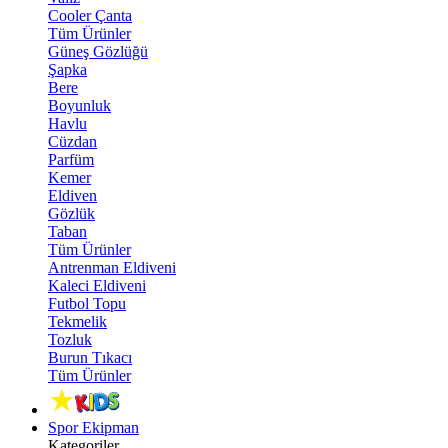
Cooler Çanta
Tüm Ürünler
Güneş Gözlüğü
Şapka
Bere
Boyunluk
Havlu
Cüzdan
Parfüm
Kemer
Eldiven
Gözlük
Taban
Tüm Ürünler
Antrenman Eldiveni
Kaleci Eldiveni
Futbol Topu
Tekmelik
Tozluk
Burun Tıkacı
Tüm Ürünler
Spor Ekipman
Kategoriler