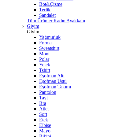
Bot&Çizme
Terlik
Sandalet
Tüm Ürünler Kadın Ayakkabı
Giyim
Giyim
Yağmurluk
Forma
Sweatshirt
Mont
Polar
Yelek
Tshirt
Eşofman Altı
Eşofman Üstü
Eşofman Takımı
Pantolon
Tayt
Bra
Atlet
Şort
Etek
Elbise
Mayo
Bikini