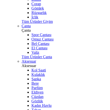
Çorap
Gömlek
Rüzgarlık
İçlik
Tüm Ürünler Giyim
Çanta
Çanta
Spor Çantası
Omuz Çantası
Bel Çantası
El Çantası
Valiz
Tüm Ürünler Çanta
Aksesuar
Aksesuar
Kol Saati
Kulaklık
Şapka
Bere
Parfüm
Eldiven
Cüzdan
Gözlük
Kadın Havlu
Taban