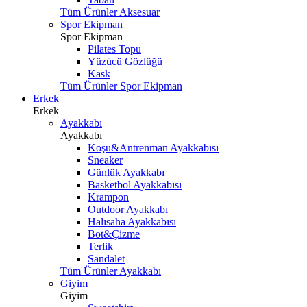
Tüm Ürünler Aksesuar
Spor Ekipman
Spor Ekipman
Pilates Topu
Yüzücü Gözlüğü
Kask
Tüm Ürünler Spor Ekipman
Erkek
Erkek
Ayakkabı
Ayakkabı
Koşu&Antrenman Ayakkabısı
Sneaker
Günlük Ayakkabı
Basketbol Ayakkabısı
Krampon
Outdoor Ayakkabı
Halısaha Ayakkabısı
Bot&Çizme
Terlik
Sandalet
Tüm Ürünler Ayakkabı
Giyim
Giyim