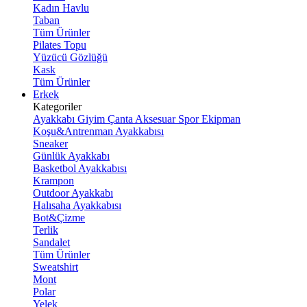
Kadın Havlu
Taban
Tüm Ürünler
Pilates Topu
Yüzücü Gözlüğü
Kask
Tüm Ürünler
Erkek
Kategoriler
Ayakkabı
Giyim
Çanta
Aksesuar
Spor Ekipman
Koşu&Antrenman Ayakkabısı
Sneaker
Günlük Ayakkabı
Basketbol Ayakkabısı
Krampon
Outdoor Ayakkabı
Halısaha Ayakkabısı
Bot&Çizme
Terlik
Sandalet
Tüm Ürünler
Sweatshirt
Mont
Polar
Yelek