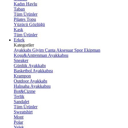
Kadın Havlu
Taban
Tüm Ürünler
Pilates Topu
Yüzücü Gözlüğü
Kask
Tüm Ürünler
Erkek
Kategoriler
Ayakkabı
Giyim
Çanta
Aksesuar
Spor Ekipman
Koşu&Antrenman Ayakkabısı
Sneaker
Günlük Ayakkabı
Basketbol Ayakkabısı
Krampon
Outdoor Ayakkabı
Halısaha Ayakkabısı
Bot&Çizme
Terlik
Sandalet
Tüm Ürünler
Sweatshirt
Mont
Polar
Yelek