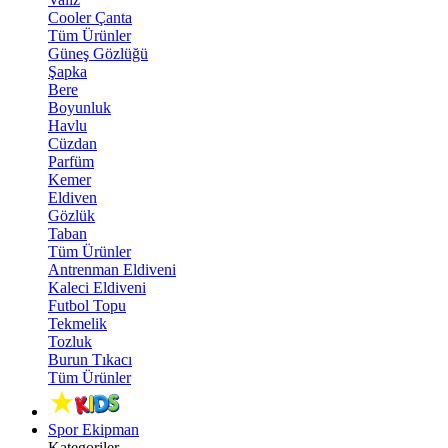
Cooler Çanta
Tüm Ürünler
Güneş Gözlüğü
Şapka
Bere
Boyunluk
Havlu
Cüzdan
Parfüm
Kemer
Eldiven
Gözlük
Taban
Tüm Ürünler
Antrenman Eldiveni
Kaleci Eldiveni
Futbol Topu
Tekmelik
Tozluk
Burun Tıkacı
Tüm Ürünler
Spor Ekipman
Kategoriler