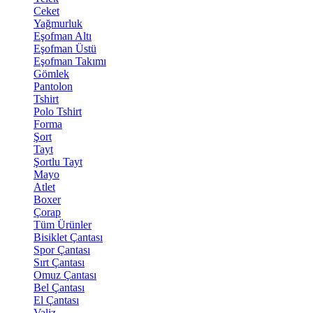
Ceket
Yağmurluk
Eşofman Altı
Eşofman Üstü
Eşofman Takımı
Gömlek
Pantolon
Tshirt
Polo Tshirt
Forma
Şort
Tayt
Şortlu Tayt
Mayo
Atlet
Boxer
Çorap
Tüm Ürünler
Bisiklet Çantası
Spor Çantası
Sırt Çantası
Omuz Çantası
Bel Çantası
El Çantası
Valiz