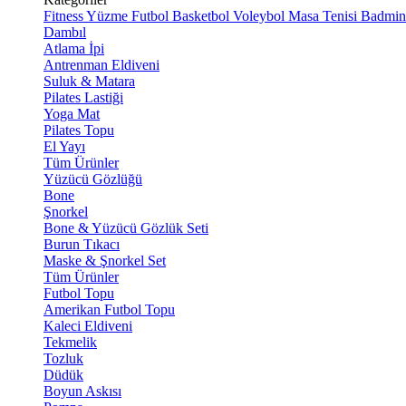
Fitness
Yüzme
Futbol
Basketbol
Voleybol
Masa Tenisi
Badmin
Dambıl
Atlama İpi
Antrenman Eldiveni
Suluk & Matara
Pilates Lastiği
Yoga Mat
Pilates Topu
El Yayı
Tüm Ürünler
Yüzücü Gözlüğü
Bone
Şnorkel
Bone & Yüzücü Gözlük Seti
Burun Tıkacı
Maske & Şnorkel Set
Tüm Ürünler
Futbol Topu
Amerikan Futbol Topu
Kaleci Eldiveni
Tekmelik
Tozluk
Düdük
Boyun Askısı