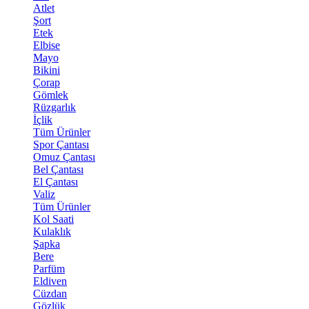
Atlet
Şort
Etek
Elbise
Mayo
Bikini
Çorap
Gömlek
Rüzgarlık
İçlik
Tüm Ürünler
Spor Çantası
Omuz Çantası
Bel Çantası
El Çantası
Valiz
Tüm Ürünler
Kol Saati
Kulaklık
Şapka
Bere
Parfüm
Eldiven
Cüzdan
Gözlük