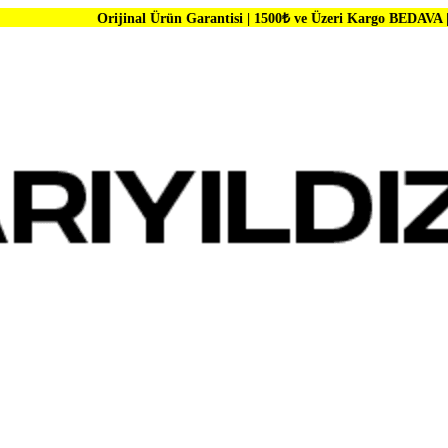
Orijinal Ürün Garantisi | 1500₺ ve Üzeri Kargo BEDAVA | Dünya Markal