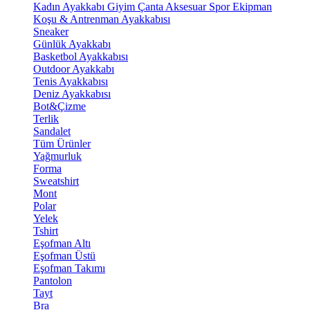
Kadın Ayakkabı
Giyim
Çanta
Aksesuar
Spor Ekipman
Koşu & Antrenman Ayakkabısı
Sneaker
Günlük Ayakkabı
Basketbol Ayakkabısı
Outdoor Ayakkabı
Tenis Ayakkabısı
Deniz Ayakkabısı
Bot&Çizme
Terlik
Sandalet
Tüm Ürünler
Yağmurluk
Forma
Sweatshirt
Mont
Polar
Yelek
Tshirt
Eşofman Altı
Eşofman Üstü
Eşofman Takımı
Pantolon
Tayt
Bra