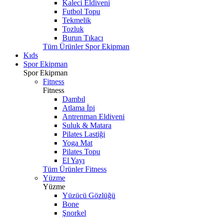
Kaleci Eldiveni
Futbol Topu
Tekmelik
Tozluk
Burun Tıkacı
Tüm Ürünler Spor Ekipman
Kıds
Spor Ekipman
Spor Ekipman
Fitness
Fitness
Dambıl
Atlama İpi
Antrenman Eldiveni
Suluk & Matara
Pilates Lastiği
Yoga Mat
Pilates Topu
El Yayı
Tüm Ürünler Fitness
Yüzme
Yüzme
Yüzücü Gözlüğü
Bone
Şnorkel