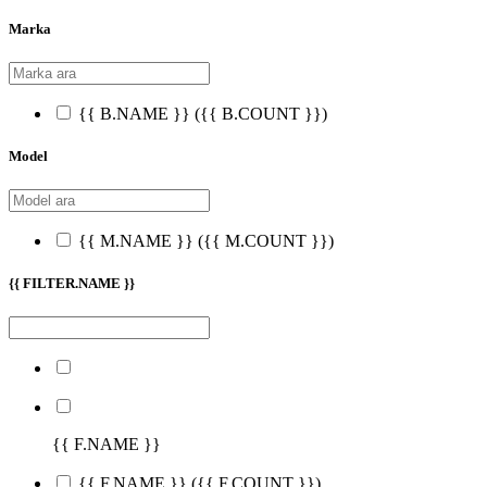
Marka
{{ B.NAME }}
({{ B.COUNT }})
Model
{{ M.NAME }}
({{ M.COUNT }})
{{ FILTER.NAME }}
{{ F.NAME }}
{{ F.NAME }}
({{ F.COUNT }})