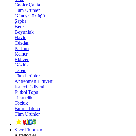
Cooler Çanta
Tüm Ürünler
Güneş Gözlüğü
Şapka
Bere
Boyunluk
Havlu
Cüzdan
Parfüm
Kemer
Eldiven
Gözlük
Taban
Tüm Ürünler
Antrenman Eldiveni
Kaleci Eldiveni
Futbol Topu
Tekmelik
Tozluk
Burun Tıkacı
Tüm Ürünler
Spor Ekipman
Kategoriler