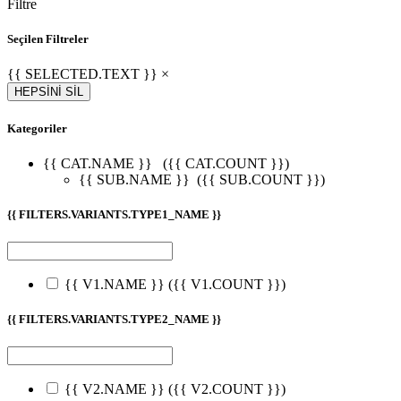
Filtre
Seçilen Filtreler
{{ SELECTED.TEXT }} ×
HEPSİNİ SİL
Kategoriler
{{ CAT.NAME }}
({{ CAT.COUNT }})
{{ SUB.NAME }}
({{ SUB.COUNT }})
{{ FILTERS.VARIANTS.TYPE1_NAME }}
{{ V1.NAME }}
({{ V1.COUNT }})
{{ FILTERS.VARIANTS.TYPE2_NAME }}
{{ V2.NAME }}
({{ V2.COUNT }})