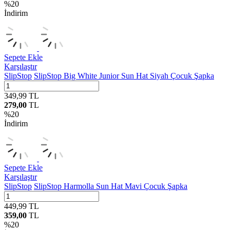
%
20
İndirim
Sepete Ekle
Karşılaştır
SlipStop
SlipStop Big White Junior Sun Hat Siyah Çocuk Şapka
349,99
TL
279,00
TL
%
20
İndirim
Sepete Ekle
Karşılaştır
SlipStop
SlipStop Harmolla Sun Hat Mavi Çocuk Şapka
449,99
TL
359,00
TL
%
20