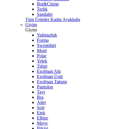
Bot&Çizme
Terlik
Sandalet
Tüm Ürünler Kadın Ayakkabı
Giyim
Giyim
Yağmurluk
Forma
Sweatshirt
Mont
Polar
Yelek
Tshirt
Eşofman Altı
Eşofman Üstü
Eşofman Takımı
Pantolon
Tayt
Bra
Atlet
Şort
Etek
Elbise
Mayo
Bikini