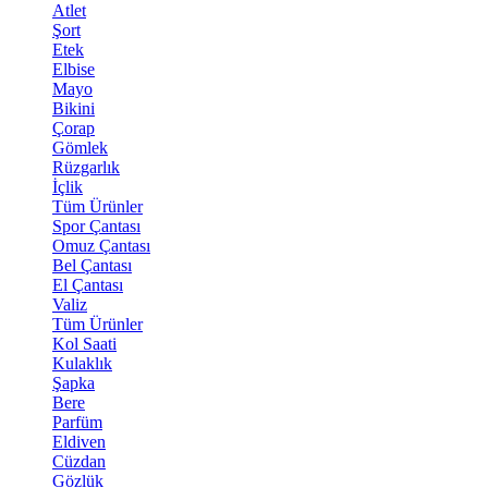
Atlet
Şort
Etek
Elbise
Mayo
Bikini
Çorap
Gömlek
Rüzgarlık
İçlik
Tüm Ürünler
Spor Çantası
Omuz Çantası
Bel Çantası
El Çantası
Valiz
Tüm Ürünler
Kol Saati
Kulaklık
Şapka
Bere
Parfüm
Eldiven
Cüzdan
Gözlük