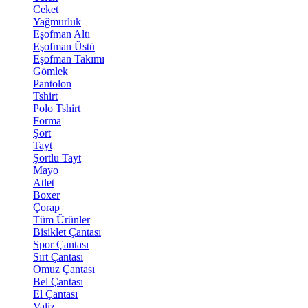
Ceket
Yağmurluk
Eşofman Altı
Eşofman Üstü
Eşofman Takımı
Gömlek
Pantolon
Tshirt
Polo Tshirt
Forma
Şort
Tayt
Şortlu Tayt
Mayo
Atlet
Boxer
Çorap
Tüm Ürünler
Bisiklet Çantası
Spor Çantası
Sırt Çantası
Omuz Çantası
Bel Çantası
El Çantası
Valiz