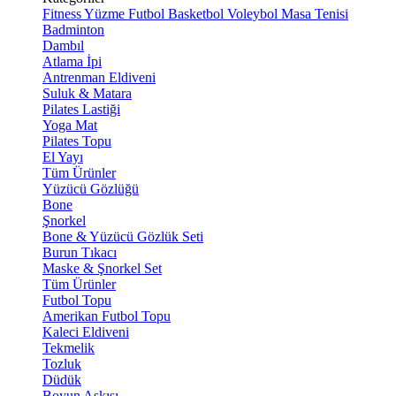
Fitness
Yüzme
Futbol
Basketbol
Voleybol
Masa Tenisi
Badminton
Dambıl
Atlama İpi
Antrenman Eldiveni
Suluk & Matara
Pilates Lastiği
Yoga Mat
Pilates Topu
El Yayı
Tüm Ürünler
Yüzücü Gözlüğü
Bone
Şnorkel
Bone & Yüzücü Gözlük Seti
Burun Tıkacı
Maske & Şnorkel Set
Tüm Ürünler
Futbol Topu
Amerikan Futbol Topu
Kaleci Eldiveni
Tekmelik
Tozluk
Düdük
Boyun Askısı