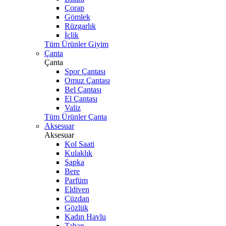
Çorap
Gömlek
Rüzgarlık
İçlik
Tüm Ürünler Giyim
Çanta
Çanta
Spor Çantası
Omuz Çantası
Bel Çantası
El Çantası
Valiz
Tüm Ürünler Çanta
Aksesuar
Aksesuar
Kol Saati
Kulaklık
Şapka
Bere
Parfüm
Eldiven
Cüzdan
Gözlük
Kadın Havlu
Taban