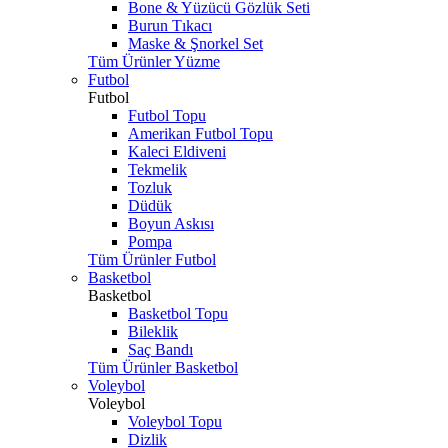
Bone & Yüzücü Gözlük Seti
Burun Tıkacı
Maske & Şnorkel Set
Tüm Ürünler Yüzme
Futbol
Futbol
Futbol Topu
Amerikan Futbol Topu
Kaleci Eldiveni
Tekmelik
Tozluk
Düdük
Boyun Askısı
Pompa
Tüm Ürünler Futbol
Basketbol
Basketbol
Basketbol Topu
Bileklik
Saç Bandı
Tüm Ürünler Basketbol
Voleybol
Voleybol
Voleybol Topu
Dizlik