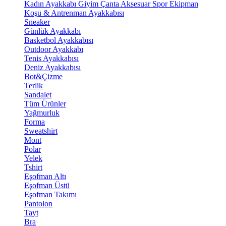
Kadın Ayakkabı
Giyim
Çanta
Aksesuar
Spor Ekipman
Koşu & Antrenman Ayakkabısı
Sneaker
Günlük Ayakkabı
Basketbol Ayakkabısı
Outdoor Ayakkabı
Tenis Ayakkabısı
Deniz Ayakkabısı
Bot&Çizme
Terlik
Sandalet
Tüm Ürünler
Yağmurluk
Forma
Sweatshirt
Mont
Polar
Yelek
Tshirt
Eşofman Altı
Eşofman Üstü
Eşofman Takımı
Pantolon
Tayt
Bra