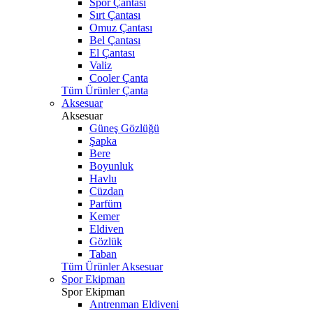
Spor Çantası
Sırt Çantası
Omuz Çantası
Bel Çantası
El Çantası
Valiz
Cooler Çanta
Tüm Ürünler Çanta
Aksesuar
Aksesuar
Güneş Gözlüğü
Şapka
Bere
Boyunluk
Havlu
Cüzdan
Parfüm
Kemer
Eldiven
Gözlük
Taban
Tüm Ürünler Aksesuar
Spor Ekipman
Spor Ekipman
Antrenman Eldiveni