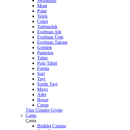
Sweatshirt
Mont
Polar
Yelek
Ceket
Yağmurluk
Eşofman Altı
Eşofman Üstü
Eşofman Takımı
Gömlek
Pantolon
Tshirt
Polo Tshirt
Forma
Şort
Tayt
Şortlu Tayt
Mayo
Atlet
Boxer
Çorap
Tüm Ürünler Giyim
Çanta
Çanta
Bisiklet Çantası