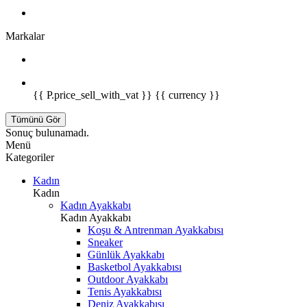
Markalar
{{ P.price_sell_with_vat }} {{ currency }}
Tümünü Gör
Sonuç bulunamadı.
Menü
Kategoriler
Kadın
Kadın
Kadın Ayakkabı
Kadın Ayakkabı
Koşu & Antrenman Ayakkabısı
Sneaker
Günlük Ayakkabı
Basketbol Ayakkabısı
Outdoor Ayakkabı
Tenis Ayakkabısı
Deniz Ayakkabısı