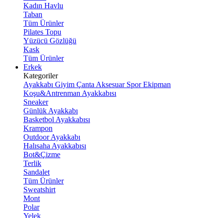
Kadın Havlu
Taban
Tüm Ürünler
Pilates Topu
Yüzücü Gözlüğü
Kask
Tüm Ürünler
Erkek
Kategoriler
Ayakkabı
Giyim
Çanta
Aksesuar
Spor Ekipman
Koşu&Antrenman Ayakkabısı
Sneaker
Günlük Ayakkabı
Basketbol Ayakkabısı
Krampon
Outdoor Ayakkabı
Halısaha Ayakkabısı
Bot&Çizme
Terlik
Sandalet
Tüm Ürünler
Sweatshirt
Mont
Polar
Yelek