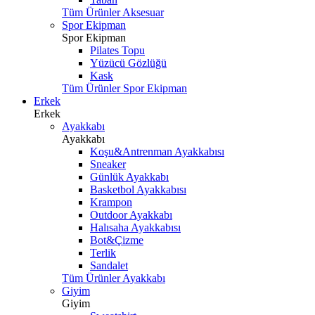
Tüm Ürünler Aksesuar
Spor Ekipman
Spor Ekipman
Pilates Topu
Yüzücü Gözlüğü
Kask
Tüm Ürünler Spor Ekipman
Erkek
Erkek
Ayakkabı
Ayakkabı
Koşu&Antrenman Ayakkabısı
Sneaker
Günlük Ayakkabı
Basketbol Ayakkabısı
Krampon
Outdoor Ayakkabı
Halısaha Ayakkabısı
Bot&Çizme
Terlik
Sandalet
Tüm Ürünler Ayakkabı
Giyim
Giyim