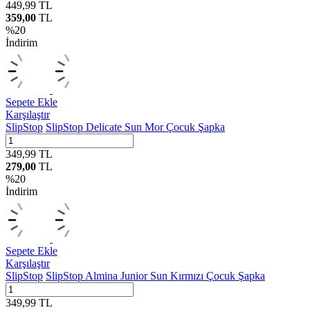
449,99
TL
359,00
TL
%
20
İndirim
Sepete Ekle
Karşılaştır
SlipStop
SlipStop Delicate Sun Mor Çocuk Şapka
349,99
TL
279,00
TL
%
20
İndirim
Sepete Ekle
Karşılaştır
SlipStop
SlipStop Almina Junior Sun Kırmızı Çocuk Şapka
349,99
TL