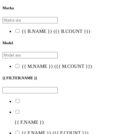
Marka
{{ B.NAME }}
({{ B.COUNT }})
Model
{{ M.NAME }}
({{ M.COUNT }})
{{ FILTER.NAME }}
{{ F.NAME }}
{{ F.NAME }}
({{ F.COUNT }})