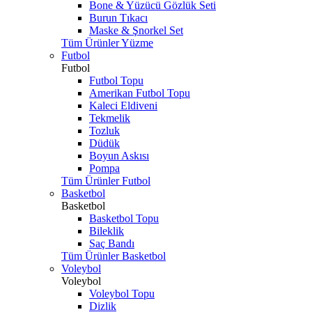
Bone & Yüzücü Gözlük Seti
Burun Tıkacı
Maske & Şnorkel Set
Tüm Ürünler Yüzme
Futbol
Futbol
Futbol Topu
Amerikan Futbol Topu
Kaleci Eldiveni
Tekmelik
Tozluk
Düdük
Boyun Askısı
Pompa
Tüm Ürünler Futbol
Basketbol
Basketbol
Basketbol Topu
Bileklik
Saç Bandı
Tüm Ürünler Basketbol
Voleybol
Voleybol
Voleybol Topu
Dizlik