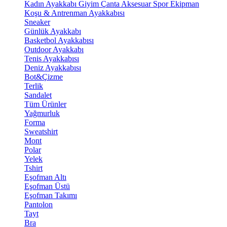
Kadın Ayakkabı
Giyim
Çanta
Aksesuar
Spor Ekipman
Koşu & Antrenman Ayakkabısı
Sneaker
Günlük Ayakkabı
Basketbol Ayakkabısı
Outdoor Ayakkabı
Tenis Ayakkabısı
Deniz Ayakkabısı
Bot&Çizme
Terlik
Sandalet
Tüm Ürünler
Yağmurluk
Forma
Sweatshirt
Mont
Polar
Yelek
Tshirt
Eşofman Altı
Eşofman Üstü
Eşofman Takımı
Pantolon
Tayt
Bra