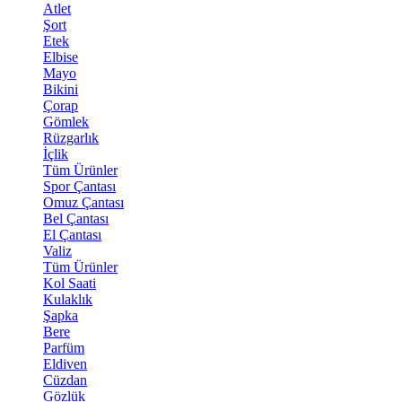
Atlet
Şort
Etek
Elbise
Mayo
Bikini
Çorap
Gömlek
Rüzgarlık
İçlik
Tüm Ürünler
Spor Çantası
Omuz Çantası
Bel Çantası
El Çantası
Valiz
Tüm Ürünler
Kol Saati
Kulaklık
Şapka
Bere
Parfüm
Eldiven
Cüzdan
Gözlük