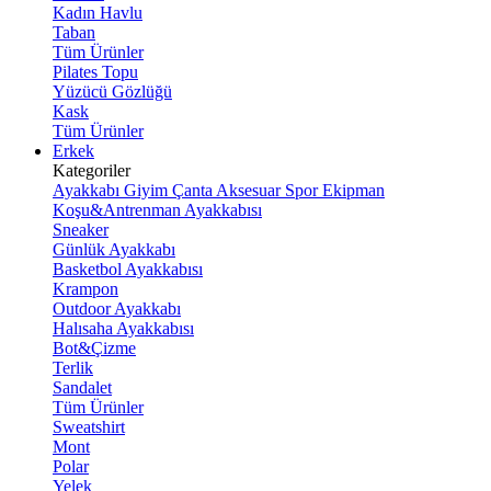
Kadın Havlu
Taban
Tüm Ürünler
Pilates Topu
Yüzücü Gözlüğü
Kask
Tüm Ürünler
Erkek
Kategoriler
Ayakkabı
Giyim
Çanta
Aksesuar
Spor Ekipman
Koşu&Antrenman Ayakkabısı
Sneaker
Günlük Ayakkabı
Basketbol Ayakkabısı
Krampon
Outdoor Ayakkabı
Halısaha Ayakkabısı
Bot&Çizme
Terlik
Sandalet
Tüm Ürünler
Sweatshirt
Mont
Polar
Yelek