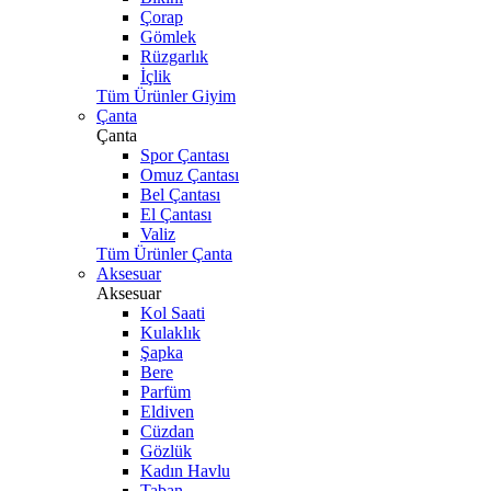
Çorap
Gömlek
Rüzgarlık
İçlik
Tüm Ürünler Giyim
Çanta
Çanta
Spor Çantası
Omuz Çantası
Bel Çantası
El Çantası
Valiz
Tüm Ürünler Çanta
Aksesuar
Aksesuar
Kol Saati
Kulaklık
Şapka
Bere
Parfüm
Eldiven
Cüzdan
Gözlük
Kadın Havlu
Taban