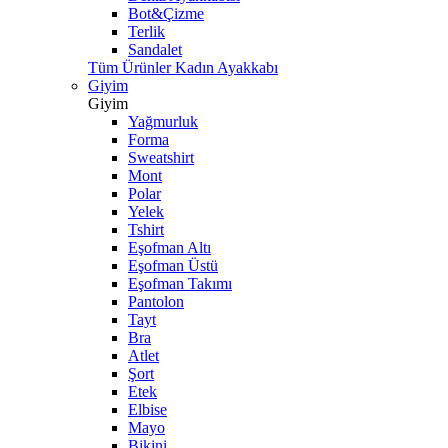
Bot&Çizme
Terlik
Sandalet
Tüm Ürünler Kadın Ayakkabı
Giyim
Giyim
Yağmurluk
Forma
Sweatshirt
Mont
Polar
Yelek
Tshirt
Eşofman Altı
Eşofman Üstü
Eşofman Takımı
Pantolon
Tayt
Bra
Atlet
Şort
Etek
Elbise
Mayo
Bikini