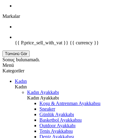
Markalar
{{ P.price_sell_with_vat }} {{ currency }}
Tümünü Gör
Sonuç bulunamadı.
Menü
Kategoriler
Kadın
Kadın
Kadın Ayakkabı
Kadın Ayakkabı
Koşu & Antrenman Ayakkabısı
Sneaker
Günlük Ayakkabı
Basketbol Ayakkabısı
Outdoor Ayakkabı
Tenis Ayakkabısı
Deniz Ayakkabısı