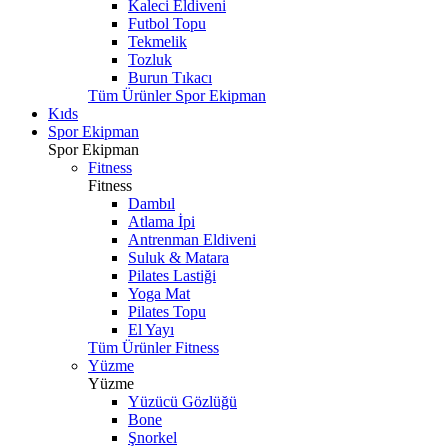
Kaleci Eldiveni
Futbol Topu
Tekmelik
Tozluk
Burun Tıkacı
Tüm Ürünler Spor Ekipman
Kıds
Spor Ekipman
Spor Ekipman
Fitness
Fitness
Dambıl
Atlama İpi
Antrenman Eldiveni
Suluk & Matara
Pilates Lastiği
Yoga Mat
Pilates Topu
El Yayı
Tüm Ürünler Fitness
Yüzme
Yüzme
Yüzücü Gözlüğü
Bone
Şnorkel