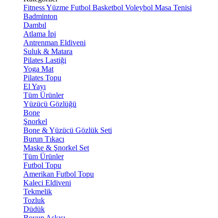
Fitness
Yüzme
Futbol
Basketbol
Voleybol
Masa Tenisi
Badminton
Dambıl
Atlama İpi
Antrenman Eldiveni
Suluk & Matara
Pilates Lastiği
Yoga Mat
Pilates Topu
El Yayı
Tüm Ürünler
Yüzücü Gözlüğü
Bone
Şnorkel
Bone & Yüzücü Gözlük Seti
Burun Tıkacı
Maske & Şnorkel Set
Tüm Ürünler
Futbol Topu
Amerikan Futbol Topu
Kaleci Eldiveni
Tekmelik
Tozluk
Düdük
Boyun Askısı