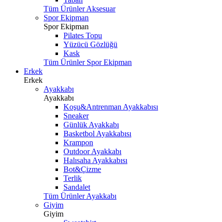
Tüm Ürünler Aksesuar
Spor Ekipman
Spor Ekipman
Pilates Topu
Yüzücü Gözlüğü
Kask
Tüm Ürünler Spor Ekipman
Erkek
Erkek
Ayakkabı
Ayakkabı
Koşu&Antrenman Ayakkabısı
Sneaker
Günlük Ayakkabı
Basketbol Ayakkabısı
Krampon
Outdoor Ayakkabı
Halısaha Ayakkabısı
Bot&Çizme
Terlik
Sandalet
Tüm Ürünler Ayakkabı
Giyim
Giyim