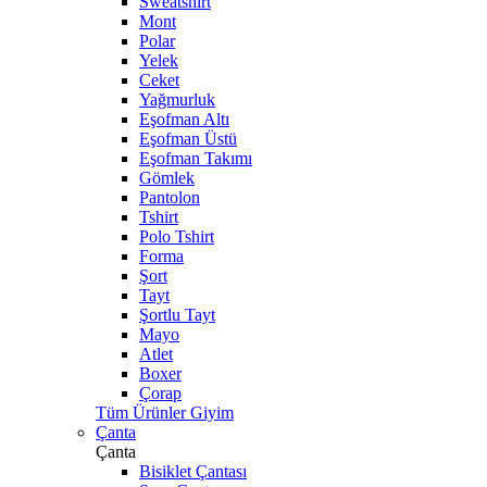
Sweatshirt
Mont
Polar
Yelek
Ceket
Yağmurluk
Eşofman Altı
Eşofman Üstü
Eşofman Takımı
Gömlek
Pantolon
Tshirt
Polo Tshirt
Forma
Şort
Tayt
Şortlu Tayt
Mayo
Atlet
Boxer
Çorap
Tüm Ürünler Giyim
Çanta
Çanta
Bisiklet Çantası