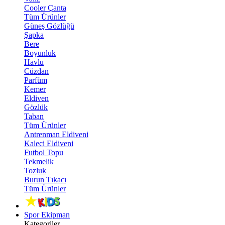
Cooler Çanta
Tüm Ürünler
Güneş Gözlüğü
Şapka
Bere
Boyunluk
Havlu
Cüzdan
Parfüm
Kemer
Eldiven
Gözlük
Taban
Tüm Ürünler
Antrenman Eldiveni
Kaleci Eldiveni
Futbol Topu
Tekmelik
Tozluk
Burun Tıkacı
Tüm Ürünler
Spor Ekipman
Kategoriler