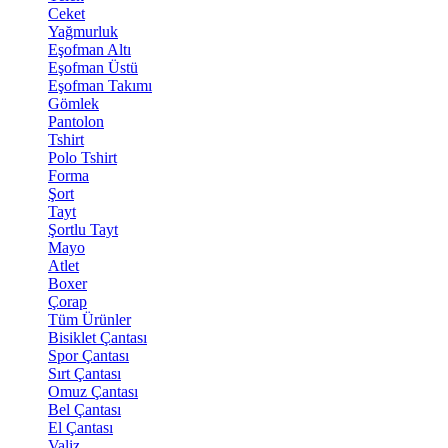
Ceket
Yağmurluk
Eşofman Altı
Eşofman Üstü
Eşofman Takımı
Gömlek
Pantolon
Tshirt
Polo Tshirt
Forma
Şort
Tayt
Şortlu Tayt
Mayo
Atlet
Boxer
Çorap
Tüm Ürünler
Bisiklet Çantası
Spor Çantası
Sırt Çantası
Omuz Çantası
Bel Çantası
El Çantası
Valiz