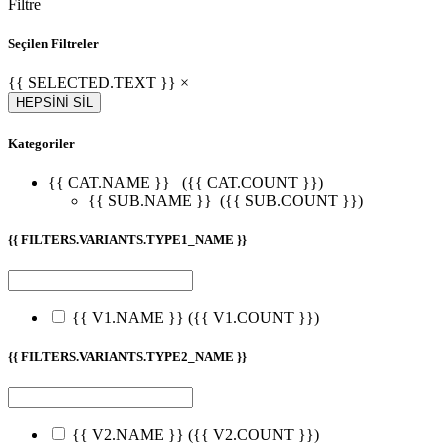
Filtre
Seçilen Filtreler
{{ SELECTED.TEXT }} ×
HEPSİNİ SİL
Kategoriler
{{ CAT.NAME }}
({{ CAT.COUNT }})
{{ SUB.NAME }}
({{ SUB.COUNT }})
{{ FILTERS.VARIANTS.TYPE1_NAME }}
{{ V1.NAME }}
({{ V1.COUNT }})
{{ FILTERS.VARIANTS.TYPE2_NAME }}
{{ V2.NAME }}
({{ V2.COUNT }})