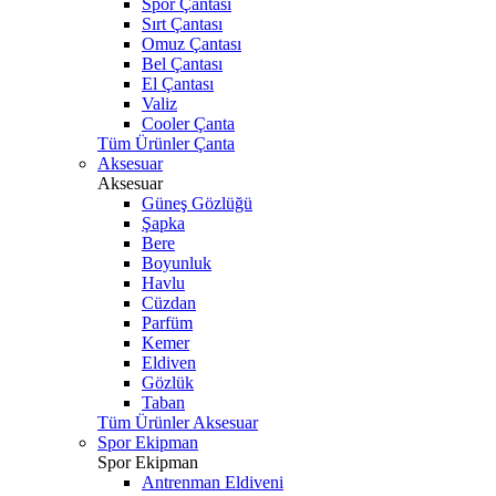
Spor Çantası
Sırt Çantası
Omuz Çantası
Bel Çantası
El Çantası
Valiz
Cooler Çanta
Tüm Ürünler Çanta
Aksesuar
Aksesuar
Güneş Gözlüğü
Şapka
Bere
Boyunluk
Havlu
Cüzdan
Parfüm
Kemer
Eldiven
Gözlük
Taban
Tüm Ürünler Aksesuar
Spor Ekipman
Spor Ekipman
Antrenman Eldiveni