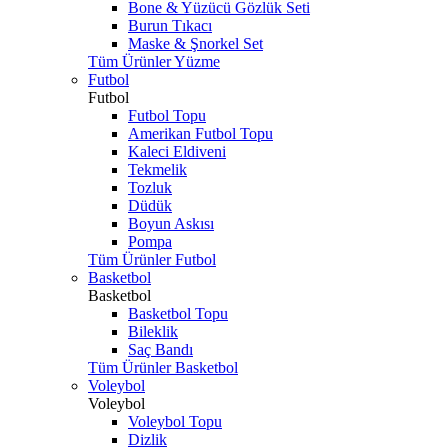
Bone & Yüzücü Gözlük Seti
Burun Tıkacı
Maske & Şnorkel Set
Tüm Ürünler Yüzme
Futbol
Futbol
Futbol Topu
Amerikan Futbol Topu
Kaleci Eldiveni
Tekmelik
Tozluk
Düdük
Boyun Askısı
Pompa
Tüm Ürünler Futbol
Basketbol
Basketbol
Basketbol Topu
Bileklik
Saç Bandı
Tüm Ürünler Basketbol
Voleybol
Voleybol
Voleybol Topu
Dizlik