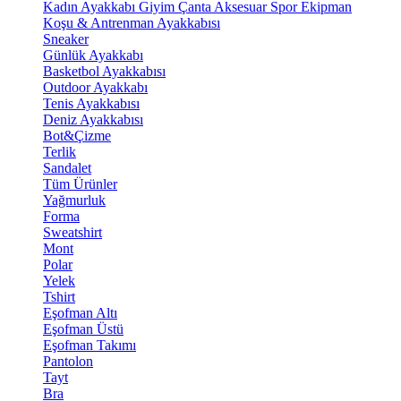
Kadın Ayakkabı
Giyim
Çanta
Aksesuar
Spor Ekipman
Koşu & Antrenman Ayakkabısı
Sneaker
Günlük Ayakkabı
Basketbol Ayakkabısı
Outdoor Ayakkabı
Tenis Ayakkabısı
Deniz Ayakkabısı
Bot&Çizme
Terlik
Sandalet
Tüm Ürünler
Yağmurluk
Forma
Sweatshirt
Mont
Polar
Yelek
Tshirt
Eşofman Altı
Eşofman Üstü
Eşofman Takımı
Pantolon
Tayt
Bra