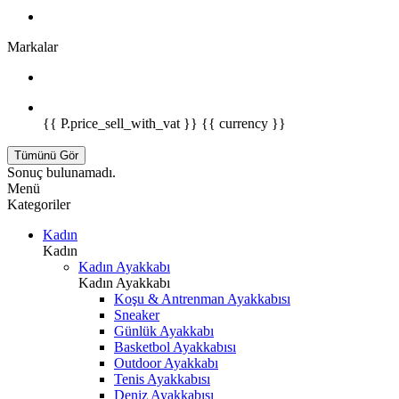
Markalar
{{ P.price_sell_with_vat }} {{ currency }}
Tümünü Gör
Sonuç bulunamadı.
Menü
Kategoriler
Kadın
Kadın
Kadın Ayakkabı
Kadın Ayakkabı
Koşu & Antrenman Ayakkabısı
Sneaker
Günlük Ayakkabı
Basketbol Ayakkabısı
Outdoor Ayakkabı
Tenis Ayakkabısı
Deniz Ayakkabısı