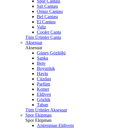
Spor Çantası
Sırt Çantası
Omuz Çantası
Bel Çantası
El Çantası
Valiz
Cooler Çanta
Tüm Ürünler Çanta
Aksesuar
Aksesuar
Güneş Gözlüğü
Şapka
Bere
Boyunluk
Havlu
Cüzdan
Parfüm
Kemer
Eldiven
Gözlük
Taban
Tüm Ürünler Aksesuar
Spor Ekipman
Spor Ekipman
Antrenman Eldiveni