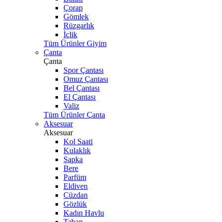
Çorap
Gömlek
Rüzgarlık
İçlik
Tüm Ürünler Giyim
Çanta
Çanta
Spor Çantası
Omuz Çantası
Bel Çantası
El Çantası
Valiz
Tüm Ürünler Çanta
Aksesuar
Aksesuar
Kol Saati
Kulaklık
Şapka
Bere
Parfüm
Eldiven
Cüzdan
Gözlük
Kadın Havlu
Taban