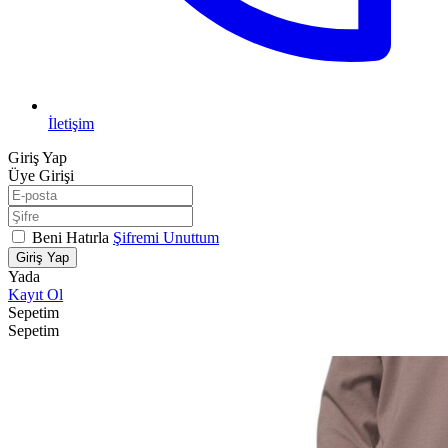
İletişim
Giriş Yap
Üye Girişi
Beni Hatırla
Şifremi Unuttum
Giriş Yap
Yada
Kayıt Ol
Sepetim
Sepetim