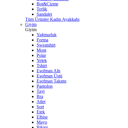
Bot&Çizme
Terlik
Sandalet
Tüm Ürünler Kadın Ayakkabı
Giyim
Giyim
Yağmurluk
Forma
Sweatshirt
Mont
Polar
Yelek
Tshirt
Eşofman Altı
Eşofman Üstü
Eşofman Takımı
Pantolon
Tayt
Bra
Atlet
Şort
Etek
Elbise
Mayo
Bikini