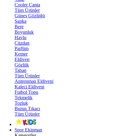
Cooler Çanta
Tüm Ürünler
Güneş Gözlüğü
Şapka
Bere
Boyunluk
Havlu
Cüzdan
Parfüm
Kemer
Eldiven
Gözlük
Taban
Tüm Ürünler
Antrenman Eldiveni
Kaleci Eldiveni
Futbol Topu
Tekmelik
Tozluk
Burun Tıkacı
Tüm Ürünler
Spor Ekipman
Kategoriler