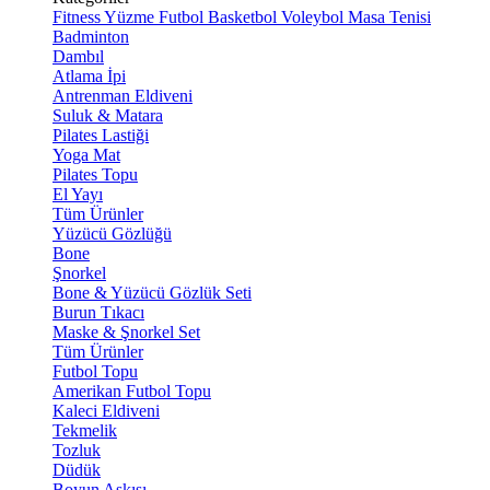
Fitness
Yüzme
Futbol
Basketbol
Voleybol
Masa Tenisi
Badminton
Dambıl
Atlama İpi
Antrenman Eldiveni
Suluk & Matara
Pilates Lastiği
Yoga Mat
Pilates Topu
El Yayı
Tüm Ürünler
Yüzücü Gözlüğü
Bone
Şnorkel
Bone & Yüzücü Gözlük Seti
Burun Tıkacı
Maske & Şnorkel Set
Tüm Ürünler
Futbol Topu
Amerikan Futbol Topu
Kaleci Eldiveni
Tekmelik
Tozluk
Düdük
Boyun Askısı