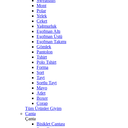
Sweatshirt
Mont
Polar
Yelek
Ceket
Yağmurluk
Eşofman Altı
Eşofman Üstü
Eşofman Takımı
Gömlek
Pantolon
Tshirt
Polo Tshirt
Forma
Şort
Tayt
Şortlu Tayt
Mayo
Atlet
Boxer
Çorap
Tüm Ürünler Giyim
Çanta
Çanta
Bisiklet Çantası