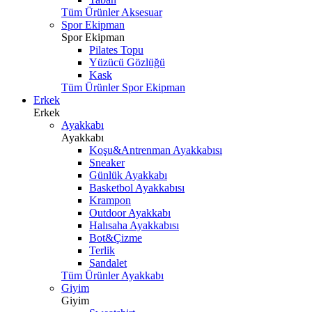
Tüm Ürünler Aksesuar
Spor Ekipman
Spor Ekipman
Pilates Topu
Yüzücü Gözlüğü
Kask
Tüm Ürünler Spor Ekipman
Erkek
Erkek
Ayakkabı
Ayakkabı
Koşu&Antrenman Ayakkabısı
Sneaker
Günlük Ayakkabı
Basketbol Ayakkabısı
Krampon
Outdoor Ayakkabı
Halısaha Ayakkabısı
Bot&Çizme
Terlik
Sandalet
Tüm Ürünler Ayakkabı
Giyim
Giyim