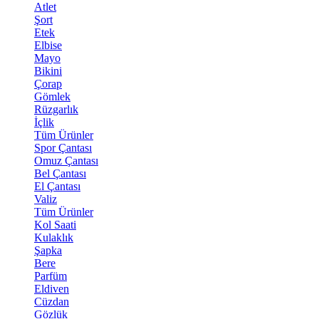
Atlet
Şort
Etek
Elbise
Mayo
Bikini
Çorap
Gömlek
Rüzgarlık
İçlik
Tüm Ürünler
Spor Çantası
Omuz Çantası
Bel Çantası
El Çantası
Valiz
Tüm Ürünler
Kol Saati
Kulaklık
Şapka
Bere
Parfüm
Eldiven
Cüzdan
Gözlük