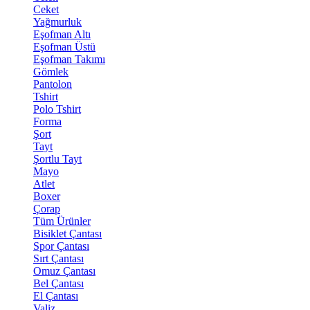
Ceket
Yağmurluk
Eşofman Altı
Eşofman Üstü
Eşofman Takımı
Gömlek
Pantolon
Tshirt
Polo Tshirt
Forma
Şort
Tayt
Şortlu Tayt
Mayo
Atlet
Boxer
Çorap
Tüm Ürünler
Bisiklet Çantası
Spor Çantası
Sırt Çantası
Omuz Çantası
Bel Çantası
El Çantası
Valiz