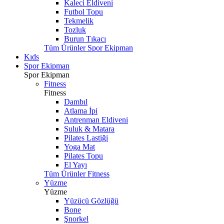
Kaleci Eldiveni
Futbol Topu
Tekmelik
Tozluk
Burun Tıkacı
Tüm Ürünler Spor Ekipman
Kıds
Spor Ekipman
Spor Ekipman
Fitness
Fitness
Dambıl
Atlama İpi
Antrenman Eldiveni
Suluk & Matara
Pilates Lastiği
Yoga Mat
Pilates Topu
El Yayı
Tüm Ürünler Fitness
Yüzme
Yüzme
Yüzücü Gözlüğü
Bone
Şnorkel