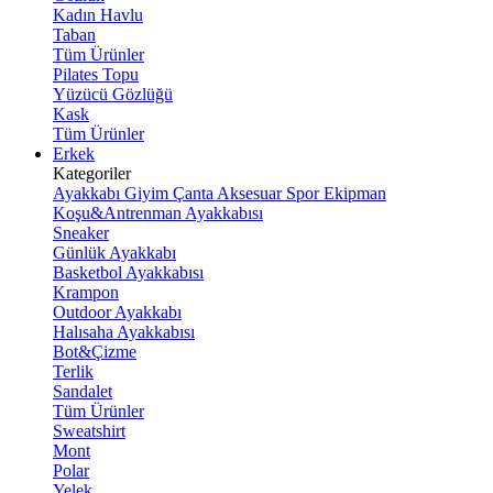
Kadın Havlu
Taban
Tüm Ürünler
Pilates Topu
Yüzücü Gözlüğü
Kask
Tüm Ürünler
Erkek
Kategoriler
Ayakkabı
Giyim
Çanta
Aksesuar
Spor Ekipman
Koşu&Antrenman Ayakkabısı
Sneaker
Günlük Ayakkabı
Basketbol Ayakkabısı
Krampon
Outdoor Ayakkabı
Halısaha Ayakkabısı
Bot&Çizme
Terlik
Sandalet
Tüm Ürünler
Sweatshirt
Mont
Polar
Yelek