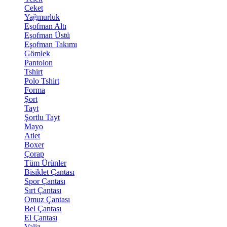
Ceket
Yağmurluk
Eşofman Altı
Eşofman Üstü
Eşofman Takımı
Gömlek
Pantolon
Tshirt
Polo Tshirt
Forma
Şort
Tayt
Şortlu Tayt
Mayo
Atlet
Boxer
Çorap
Tüm Ürünler
Bisiklet Çantası
Spor Çantası
Sırt Çantası
Omuz Çantası
Bel Çantası
El Çantası
Valiz