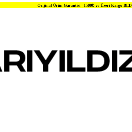
Orijinal Ürün Garantisi | 1500₺ ve Üzeri Kargo BEDAVA | Dünya Ma