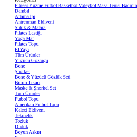
Fitness
Yüzme
Futbol
Basketbol
Voleybol
Masa Tenisi
Badmin
Dambıl
Atlama İpi
Antrenman Eldiveni
Suluk & Matara
Pilates Lastiği
Yoga Mat
Pilates Topu
El Yayı
Tüm Ürünler
Yüzücü Gözlüğü
Bone
Şnorkel
Bone & Yüzücü Gözlük Seti
Burun Tıkacı
Maske & Şnorkel Set
Tüm Ürünler
Futbol Topu
Amerikan Futbol Topu
Kaleci Eldiveni
Tekmelik
Tozluk
Düdük
Boyun Askısı