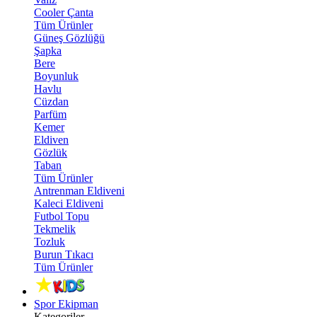
Cooler Çanta
Tüm Ürünler
Güneş Gözlüğü
Şapka
Bere
Boyunluk
Havlu
Cüzdan
Parfüm
Kemer
Eldiven
Gözlük
Taban
Tüm Ürünler
Antrenman Eldiveni
Kaleci Eldiveni
Futbol Topu
Tekmelik
Tozluk
Burun Tıkacı
Tüm Ürünler
Spor Ekipman
Kategoriler