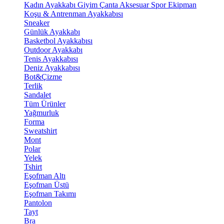
Kadın Ayakkabı
Giyim
Çanta
Aksesuar
Spor Ekipman
Koşu & Antrenman Ayakkabısı
Sneaker
Günlük Ayakkabı
Basketbol Ayakkabısı
Outdoor Ayakkabı
Tenis Ayakkabısı
Deniz Ayakkabısı
Bot&Çizme
Terlik
Sandalet
Tüm Ürünler
Yağmurluk
Forma
Sweatshirt
Mont
Polar
Yelek
Tshirt
Eşofman Altı
Eşofman Üstü
Eşofman Takımı
Pantolon
Tayt
Bra