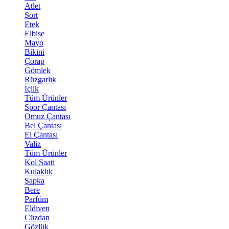
Atlet
Şort
Etek
Elbise
Mayo
Bikini
Çorap
Gömlek
Rüzgarlık
İçlik
Tüm Ürünler
Spor Çantası
Omuz Çantası
Bel Çantası
El Çantası
Valiz
Tüm Ürünler
Kol Saati
Kulaklık
Şapka
Bere
Parfüm
Eldiven
Cüzdan
Gözlük