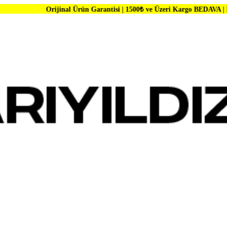
rijinal Ürün Garantisi | 1500₺ ve Üzeri Kargo BEDAVA | Dünya Markala