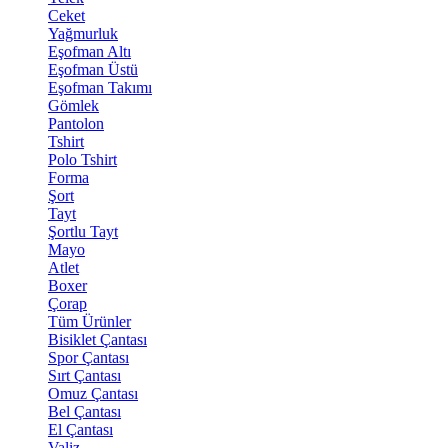
Ceket
Yağmurluk
Eşofman Altı
Eşofman Üstü
Eşofman Takımı
Gömlek
Pantolon
Tshirt
Polo Tshirt
Forma
Şort
Tayt
Şortlu Tayt
Mayo
Atlet
Boxer
Çorap
Tüm Ürünler
Bisiklet Çantası
Spor Çantası
Sırt Çantası
Omuz Çantası
Bel Çantası
El Çantası
Valiz