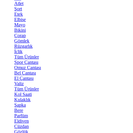
Atlet
Şort
Etek
Elbise
Mayo
Bikini
Çorap
Gömlek
Rüzgarlık
İçlik
Tüm Ürünler
Spor Çantası
Omuz Çantası
Bel Çantası
El Çantası
Valiz
Tüm Ürünler
Kol Saati
Kulaklık
Şapka
Bere
Parfüm
Eldiven
Cüzdan
Gözlük