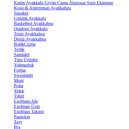
Kadın Ayakkabı
Giyim
Çanta
Aksesuar
Spor Ekipman
Koşu & Antrenman Ayakkabısı
Sneaker
Günlük Ayakkabı
Basketbol Ayakkabısı
Outdoor Ayakkabı
Tenis Ayakkabısı
Deniz Ayakkabısı
Bot&Çizme
Terlik
Sandalet
Tüm Ürünler
Yağmurluk
Forma
Sweatshirt
Mont
Polar
Yelek
Tshirt
Eşofman Altı
Eşofman Üstü
Eşofman Takımı
Pantolon
Tayt
Bra