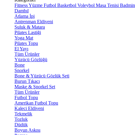
Fitness
Yüzme
Futbol
Basketbol
Voleybol
Masa Tenisi
Badmin
Dambıl
Atlama İpi
Antrenman Eldiveni
Suluk & Matara
Pilates Lastiği
Yoga Mat
Pilates Topu
El Yayı
Tüm Ürünler
Yüzücü Gözlüğü
Bone
Şnorkel
Bone & Yüzücü Gözlük Seti
Burun Tıkacı
Maske & Şnorkel Set
Tüm Ürünler
Futbol Topu
Amerikan Futbol Topu
Kaleci Eldiveni
Tekmelik
Tozluk
Düdük
Boyun Askısı