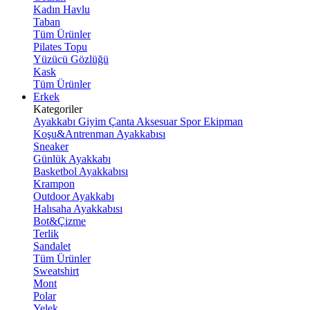
Kadın Havlu
Taban
Tüm Ürünler
Pilates Topu
Yüzücü Gözlüğü
Kask
Tüm Ürünler
Erkek
Kategoriler
Ayakkabı
Giyim
Çanta
Aksesuar
Spor Ekipman
Koşu&Antrenman Ayakkabısı
Sneaker
Günlük Ayakkabı
Basketbol Ayakkabısı
Krampon
Outdoor Ayakkabı
Halısaha Ayakkabısı
Bot&Çizme
Terlik
Sandalet
Tüm Ürünler
Sweatshirt
Mont
Polar
Yelek