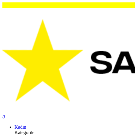
O
0
Kadın
Kategoriler