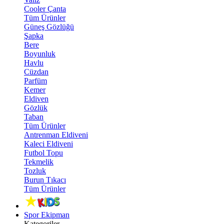
Cooler Çanta
Tüm Ürünler
Güneş Gözlüğü
Şapka
Bere
Boyunluk
Havlu
Cüzdan
Parfüm
Kemer
Eldiven
Gözlük
Taban
Tüm Ürünler
Antrenman Eldiveni
Kaleci Eldiveni
Futbol Topu
Tekmelik
Tozluk
Burun Tıkacı
Tüm Ürünler
Spor Ekipman
Kategoriler