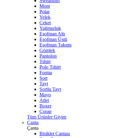
Sweatshirt
Mont
Polar
Yelek
Ceket
Yağmurluk
Eşofman Altı
Eşofman Üstü
Eşofman Takımı
Gömlek
Pantolon
Tshirt
Polo Tshirt
Forma
Şort
Tayt
Şortlu Tayt
Mayo
Atlet
Boxer
Çorap
Tüm Ürünler Giyim
Çanta
Çanta
Bisiklet Çantası