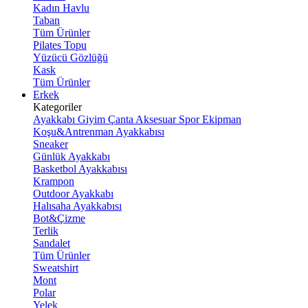
Kadın Havlu
Taban
Tüm Ürünler
Pilates Topu
Yüzücü Gözlüğü
Kask
Tüm Ürünler
Erkek
Kategoriler
Ayakkabı
Giyim
Çanta
Aksesuar
Spor Ekipman
Koşu&Antrenman Ayakkabısı
Sneaker
Günlük Ayakkabı
Basketbol Ayakkabısı
Krampon
Outdoor Ayakkabı
Halısaha Ayakkabısı
Bot&Çizme
Terlik
Sandalet
Tüm Ürünler
Sweatshirt
Mont
Polar
Yelek