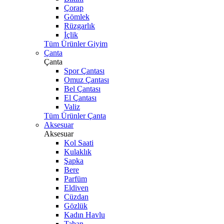
Çorap
Gömlek
Rüzgarlık
İçlik
Tüm Ürünler Giyim
Çanta
Çanta
Spor Çantası
Omuz Çantası
Bel Çantası
El Çantası
Valiz
Tüm Ürünler Çanta
Aksesuar
Aksesuar
Kol Saati
Kulaklık
Şapka
Bere
Parfüm
Eldiven
Cüzdan
Gözlük
Kadın Havlu
Taban