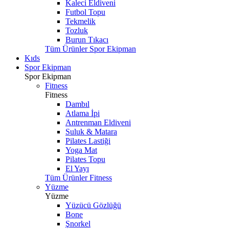
Kaleci Eldiveni
Futbol Topu
Tekmelik
Tozluk
Burun Tıkacı
Tüm Ürünler Spor Ekipman
Kıds
Spor Ekipman
Spor Ekipman
Fitness
Fitness
Dambıl
Atlama İpi
Antrenman Eldiveni
Suluk & Matara
Pilates Lastiği
Yoga Mat
Pilates Topu
El Yayı
Tüm Ürünler Fitness
Yüzme
Yüzme
Yüzücü Gözlüğü
Bone
Şnorkel