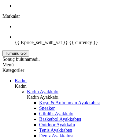
Markalar
{{ P.price_sell_with_vat }} {{ currency }}
Tümünü Gör
Sonuç bulunamadı.
Menü
Kategoriler
Kadın
Kadın
Kadın Ayakkabı
Kadın Ayakkabı
Koşu & Antrenman Ayakkabısı
Sneaker
Günlük Ayakkabı
Basketbol Ayakkabısı
Outdoor Ayakkabı
Tenis Ayakkabısı
Deniz Ayakkabısı