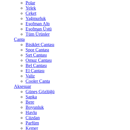
Polar
Yelek
Ceket
Yağmurluk
Eşofman Altı
Eşofman Üstü
Tüm Ürünler
Çanta
Bisiklet Çantası
Spor Çantası
Sırt Çantası
Omuz Çantası
Bel Çantası
El Çantası
Valiz
Cooler Çanta
Aksesuar
Güneş Gözlüğü
Şapka
Bere
Boyunluk
Havlu
Cüzdan
Parfüm
Kemer