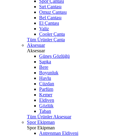
Spor Çantası
Sırt Çantası
Omuz Çantası
Bel Çantası
El Çantası
Valiz
Cooler Çanta
Tüm Ürünler Çanta
Aksesuar
Aksesuar
Güneş Gözlüğü
Şapka
Bere
Boyunluk
Havlu
Cüzdan
Parfüm
Kemer
Eldiven
Gözlük
Taban
Tüm Ürünler Aksesuar
Spor Ekipman
Spor Ekipman
Antrenman Eldiveni