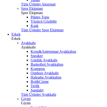
Tüm Ürünler Aksesuar
Spor Ekipman
Spor Ekipman
Pilates Topu
Yüzücü Gözlüğü
Kask
Tüm Ürünler Spor Ekipman
Erkek
Erkek
Ayakkabı
Ayakkabı
Koşu&Antrenman Ayakkabısı
Sneaker
Günlük Ayakkabı
Basketbol Ayakkabısı
Krampon
Outdoor Ayakkabı
Halısaha Ayakkabısı
Bot&Çizme
Terlik
Sandalet
Tüm Ürünler Ayakkabı
Giyim
Giyim