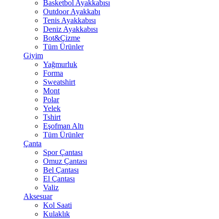
Basketbol Ayakkabısı
Outdoor Ayakkabı
Tenis Ayakkabısı
Deniz Ayakkabısı
Bot&Çizme
Tüm Ürünler
Giyim
Yağmurluk
Forma
Sweatshirt
Mont
Polar
Yelek
Tshirt
Eşofman Altı
Tüm Ürünler
Çanta
Spor Çantası
Omuz Çantası
Bel Çantası
El Çantası
Valiz
Aksesuar
Kol Saati
Kulaklık