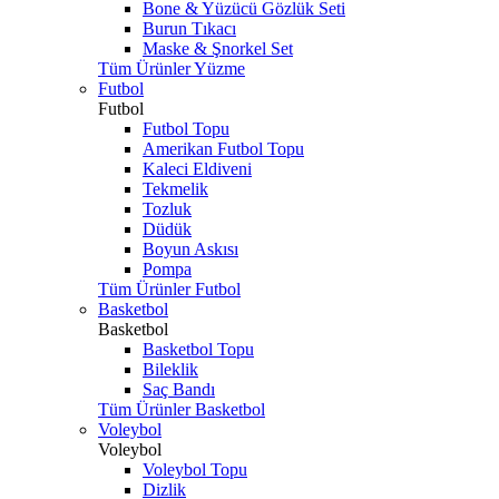
Bone & Yüzücü Gözlük Seti
Burun Tıkacı
Maske & Şnorkel Set
Tüm Ürünler Yüzme
Futbol
Futbol
Futbol Topu
Amerikan Futbol Topu
Kaleci Eldiveni
Tekmelik
Tozluk
Düdük
Boyun Askısı
Pompa
Tüm Ürünler Futbol
Basketbol
Basketbol
Basketbol Topu
Bileklik
Saç Bandı
Tüm Ürünler Basketbol
Voleybol
Voleybol
Voleybol Topu
Dizlik