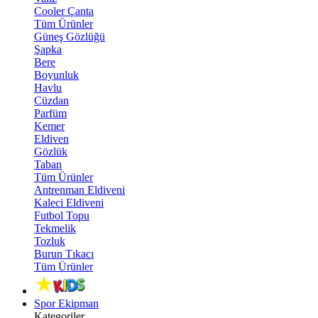
Cooler Çanta
Tüm Ürünler
Güneş Gözlüğü
Şapka
Bere
Boyunluk
Havlu
Cüzdan
Parfüm
Kemer
Eldiven
Gözlük
Taban
Tüm Ürünler
Antrenman Eldiveni
Kaleci Eldiveni
Futbol Topu
Tekmelik
Tozluk
Burun Tıkacı
Tüm Ürünler
Spor Ekipman
Kategoriler