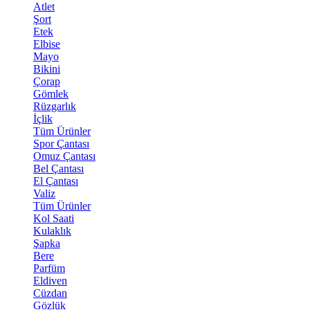
Atlet
Şort
Etek
Elbise
Mayo
Bikini
Çorap
Gömlek
Rüzgarlık
İçlik
Tüm Ürünler
Spor Çantası
Omuz Çantası
Bel Çantası
El Çantası
Valiz
Tüm Ürünler
Kol Saati
Kulaklık
Şapka
Bere
Parfüm
Eldiven
Cüzdan
Gözlük