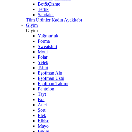
Bot&Çizme
Terlik
Sandalet
Tüm Ürünler Kadın Ayakkabı
Giyim
Giyim
Yağmurluk
Forma
Sweatshirt
Mont
Polar
Yelek
Tshirt
Eşofman Altı
Eşofman Üstü
Eşofman Takımı
Pantolon
Tayt
Bra
Atlet
Şort
Etek
Elbise
Mayo
Bikini