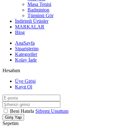
Masa Tenisi
Badminton
Tümünü Gör
İndirimli Ürünler
MARKALAR
Blog
AnaSayfa
Siparişlerim
Kategoriler
Kolay İade
Hesabım
Üye Girişi
Kayıt Ol
Beni Hatırla
Şifremi Unuttum
Giriş Yap
Sepetim