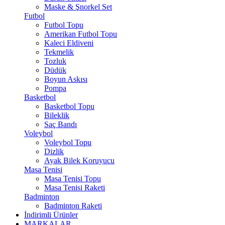
Maske & Şnorkel Set
Futbol
Futbol Topu
Amerikan Futbol Topu
Kaleci Eldiveni
Tekmelik
Tozluk
Düdük
Boyun Askısı
Pompa
Basketbol
Basketbol Topu
Bileklik
Saç Bandı
Voleybol
Voleybol Topu
Dizlik
Ayak Bilek Koruyucu
Masa Tenisi
Masa Tenisi Topu
Masa Tenisi Raketi
Badminton
Badminton Raketi
İndirimli Ürünler
MARKALAR