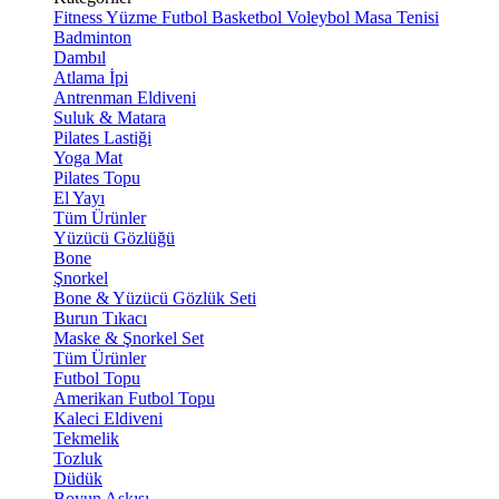
Fitness
Yüzme
Futbol
Basketbol
Voleybol
Masa Tenisi
Badminton
Dambıl
Atlama İpi
Antrenman Eldiveni
Suluk & Matara
Pilates Lastiği
Yoga Mat
Pilates Topu
El Yayı
Tüm Ürünler
Yüzücü Gözlüğü
Bone
Şnorkel
Bone & Yüzücü Gözlük Seti
Burun Tıkacı
Maske & Şnorkel Set
Tüm Ürünler
Futbol Topu
Amerikan Futbol Topu
Kaleci Eldiveni
Tekmelik
Tozluk
Düdük
Boyun Askısı