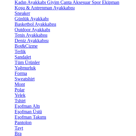
Kadın Ayakkabı
Giyim
Çanta
Aksesuar
Spor Ekipman
Koşu & Antrenman Ayakkabısı
Sneaker
Günlük Ayakkabı
Basketbol Ayakkabısı
Outdoor Ayakkabı
Tenis Ayakkabısı
Deniz Ayakkabısı
Bot&Çizme
Terlik
Sandalet
Tüm Ürünler
Yağmurluk
Forma
Sweatshirt
Mont
Polar
Yelek
Tshirt
Eşofman Altı
Eşofman Üstü
Eşofman Takımı
Pantolon
Tayt
Bra