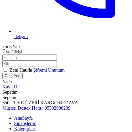
İletişim
Giriş Yap
Üye Girişi
Beni Hatırla
Şifremi Unuttum
Giriş Yap
Yada
Kayıt Ol
Sepetim
Sepetim
650 TL VE ÜZERİ KARGO BEDAVA!
Müşteri Destek Hattı : 05302986209
AnaSayfa
Siparişlerim
Kategoriler