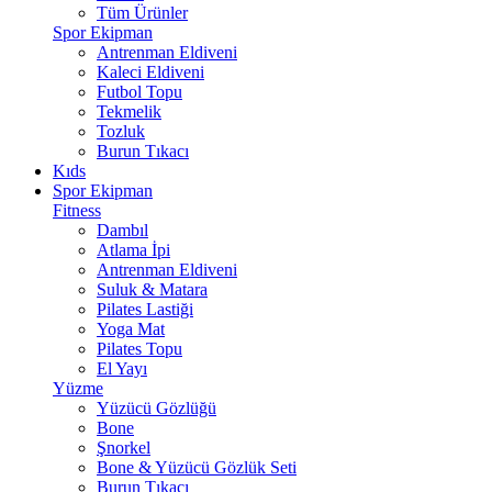
Tüm Ürünler
Spor Ekipman
Antrenman Eldiveni
Kaleci Eldiveni
Futbol Topu
Tekmelik
Tozluk
Burun Tıkacı
Kıds
Spor Ekipman
Fitness
Dambıl
Atlama İpi
Antrenman Eldiveni
Suluk & Matara
Pilates Lastiği
Yoga Mat
Pilates Topu
El Yayı
Yüzme
Yüzücü Gözlüğü
Bone
Şnorkel
Bone & Yüzücü Gözlük Seti
Burun Tıkacı