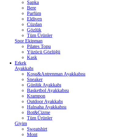
Şapka
Bere
Parfüm
Eldiven
Cüzdan
Gözlük
Tüm Ürünler
Spor Ekipman
Pilates Topu
Yüzücü Gözlüğü
Kask
Erkek
Ayakkabı
Koşu&Antrenman Ayakkabısı
Sneaker
Günlük Ayakkabı
Basketbol Ayakkabısı
Krampon
Outdoor Ayakkabı
Halısaha Ayakkabısı
Bot&Çizme
Tüm Ürünler
Giyim
Sweatshirt
Mont