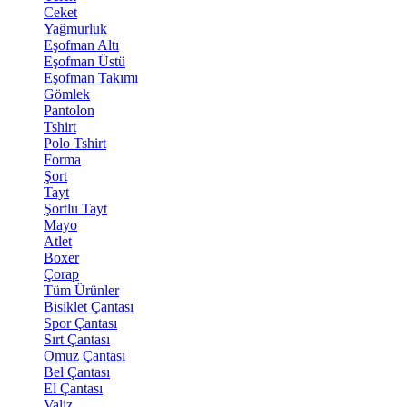
Ceket
Yağmurluk
Eşofman Altı
Eşofman Üstü
Eşofman Takımı
Gömlek
Pantolon
Tshirt
Polo Tshirt
Forma
Şort
Tayt
Şortlu Tayt
Mayo
Atlet
Boxer
Çorap
Tüm Ürünler
Bisiklet Çantası
Spor Çantası
Sırt Çantası
Omuz Çantası
Bel Çantası
El Çantası
Valiz