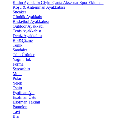
Kadın Ayakkabı
Giyim
Çanta
Aksesuar
Spor Ekipman
Koşu & Antrenman Ayakkabısı
Sneaker
Günlük Ayakkabı
Basketbol Ayakkabısı
Outdoor Ayakkabı
Tenis Ayakkabısı
Deniz Ayakkabısı
Bot&Çizme
Terlik
Sandalet
Tüm Ürünler
Yağmurluk
Forma
Sweatshirt
Mont
Polar
Yelek
Tshirt
Eşofman Altı
Eşofman Üstü
Eşofman Takımı
Pantolon
Tayt
Bra