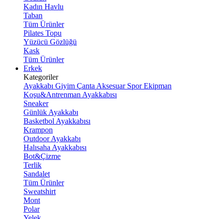
Kadın Havlu
Taban
Tüm Ürünler
Pilates Topu
Yüzücü Gözlüğü
Kask
Tüm Ürünler
Erkek
Kategoriler
Ayakkabı
Giyim
Çanta
Aksesuar
Spor Ekipman
Koşu&Antrenman Ayakkabısı
Sneaker
Günlük Ayakkabı
Basketbol Ayakkabısı
Krampon
Outdoor Ayakkabı
Halısaha Ayakkabısı
Bot&Çizme
Terlik
Sandalet
Tüm Ürünler
Sweatshirt
Mont
Polar
Yelek