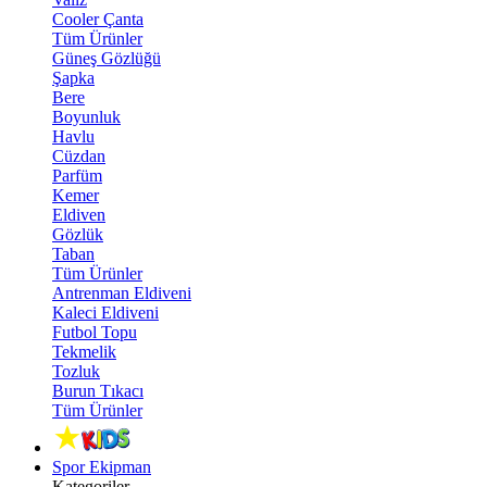
Cooler Çanta
Tüm Ürünler
Güneş Gözlüğü
Şapka
Bere
Boyunluk
Havlu
Cüzdan
Parfüm
Kemer
Eldiven
Gözlük
Taban
Tüm Ürünler
Antrenman Eldiveni
Kaleci Eldiveni
Futbol Topu
Tekmelik
Tozluk
Burun Tıkacı
Tüm Ürünler
Spor Ekipman
Kategoriler