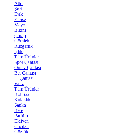
Atlet
Şort
Etek
Elbise
Mayo
Bikini
Çorap
Gömlek
Rüzgarlık
İçlik
Tüm Ürünler
Spor Çantası
Omuz Çantası
Bel Çantası
El Çantası
Valiz
Tüm Ürünler
Kol Saati
Kulaklık
Şapka
Bere
Parfüm
Eldiven
Cüzdan
Gözlük