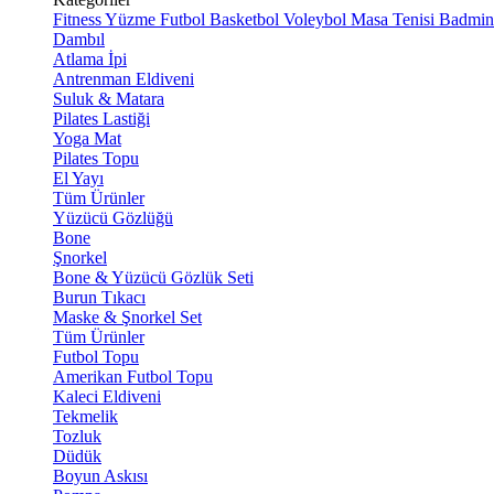
Fitness
Yüzme
Futbol
Basketbol
Voleybol
Masa Tenisi
Badmin
Dambıl
Atlama İpi
Antrenman Eldiveni
Suluk & Matara
Pilates Lastiği
Yoga Mat
Pilates Topu
El Yayı
Tüm Ürünler
Yüzücü Gözlüğü
Bone
Şnorkel
Bone & Yüzücü Gözlük Seti
Burun Tıkacı
Maske & Şnorkel Set
Tüm Ürünler
Futbol Topu
Amerikan Futbol Topu
Kaleci Eldiveni
Tekmelik
Tozluk
Düdük
Boyun Askısı