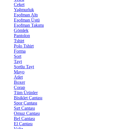
Ceket
Yağmurluk
Eşofman Altı
Eşofman Üstü
Eşofman Takımı
Gömlek
Pantolon
Tshirt
Polo Tshirt
Forma
Şort
Tayt
Şortlu Tayt
Mayo
Atlet
Boxer
Çorap
Tüm Ürünler
Bisiklet Çantası
Spor Çantası
Sırt Çantası
Omuz Çantası
Bel Çantası
El Çantası
Valiz