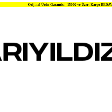
Orijinal Ürün Garantisi | 1500₺ ve Üzeri Kargo BEDAVA | Dünya Mark