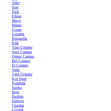
Atlet
Şort
Etek
Elbise
Mayo
Bikini
Çorap
Gömlek
Rüzgarlık
İçlik
Tüm Ürünler
Spor Çantası
Omuz Çantası
Bel Çantası
El Çantası
Valiz
Tüm Ürünler
Kol Saati
Kulaklık
Şapka
Bere
Parfüm
Eldiven
Cüzdan
Gözlük