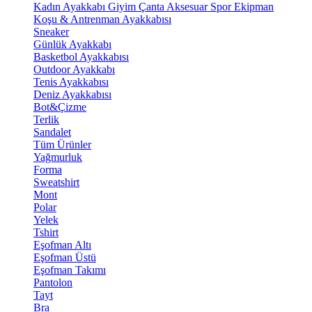
Kadın Ayakkabı
Giyim
Çanta
Aksesuar
Spor Ekipman
Koşu & Antrenman Ayakkabısı
Sneaker
Günlük Ayakkabı
Basketbol Ayakkabısı
Outdoor Ayakkabı
Tenis Ayakkabısı
Deniz Ayakkabısı
Bot&Çizme
Terlik
Sandalet
Tüm Ürünler
Yağmurluk
Forma
Sweatshirt
Mont
Polar
Yelek
Tshirt
Eşofman Altı
Eşofman Üstü
Eşofman Takımı
Pantolon
Tayt
Bra