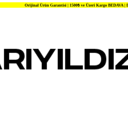
ijinal Ürün Garantisi | 1500₺ ve Üzeri Kargo BEDAVA | Dünya Markaları