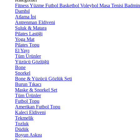
Fitness
Yüzme
Futbol
Basketbol
Voleybol
Masa Tenisi
Badmin
Dambıl
Atlama İpi
Antrenman Eldiveni
Suluk & Matara
Pilates Lastiği
Yoga Mat
Pilates Topu
El Yayı
Tüm Ürünler
Yüzücü Gözlüğü
Bone
Şnorkel
Bone & Yüzücü Gözlük Seti
Burun Tıkacı
Maske & Şnorkel Set
Tüm Ürünler
Futbol Topu
Amerikan Futbol Topu
Kaleci Eldiveni
Tekmelik
Tozluk
Düdük
Boyun Askısı