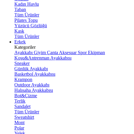
Kadın Havlu
Taban
Tüm Ürünler
Pilates Topu
Yüzücü Gözlüğü
Kask
Tüm Ürünler
Erkek
Kategoriler
Ayakkabı
Giyim
Çanta
Aksesuar
Spor Ekipman
Koşu&Antrenman Ayakkabısı
Sneaker
Günlük Ayakkabı
Basketbol Ayakkabısı
Krampon
Outdoor Ayakkabı
Halısaha Ayakkabısı
Bot&Çizme
Terlik
Sandalet
Tüm Ürünler
Sweatshirt
Mont
Polar
Yelek