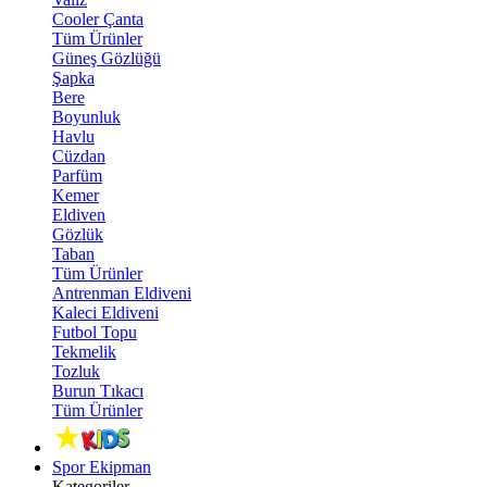
Cooler Çanta
Tüm Ürünler
Güneş Gözlüğü
Şapka
Bere
Boyunluk
Havlu
Cüzdan
Parfüm
Kemer
Eldiven
Gözlük
Taban
Tüm Ürünler
Antrenman Eldiveni
Kaleci Eldiveni
Futbol Topu
Tekmelik
Tozluk
Burun Tıkacı
Tüm Ürünler
Spor Ekipman
Kategoriler