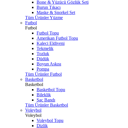
Bone & Yüzücü Gözlük Seti
Burun Tıkacı
Maske & Şnorkel Set
Tüm Ürünler Yüzme
Futbol
Futbol
Futbol Topu
Amerikan Futbol Topu
Kaleci Eldiveni
Tekmelik
Tozluk
Düdük
Boyun Askısı
Pompa
Tüm Ürünler Futbol
Basketbol
Basketbol
Basketbol Topu
Bileklik
Saç Bandı
Tüm Ürünler Basketbol
Voleybol
Voleybol
Voleybol Topu
Dizlik