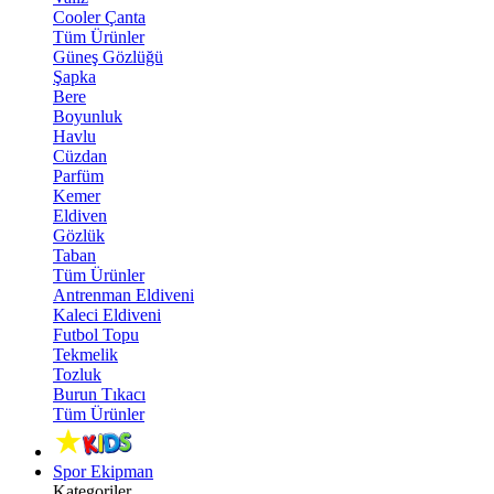
Cooler Çanta
Tüm Ürünler
Güneş Gözlüğü
Şapka
Bere
Boyunluk
Havlu
Cüzdan
Parfüm
Kemer
Eldiven
Gözlük
Taban
Tüm Ürünler
Antrenman Eldiveni
Kaleci Eldiveni
Futbol Topu
Tekmelik
Tozluk
Burun Tıkacı
Tüm Ürünler
Spor Ekipman
Kategoriler