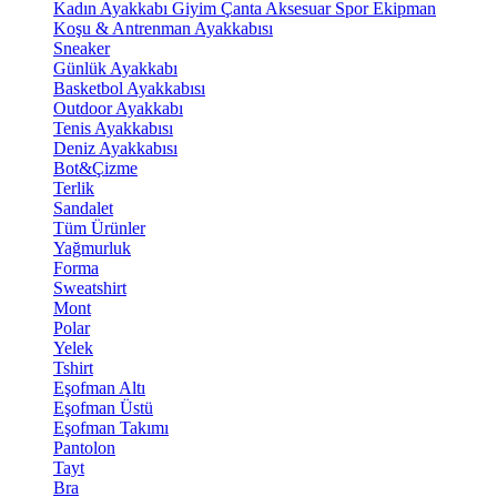
Kadın Ayakkabı
Giyim
Çanta
Aksesuar
Spor Ekipman
Koşu & Antrenman Ayakkabısı
Sneaker
Günlük Ayakkabı
Basketbol Ayakkabısı
Outdoor Ayakkabı
Tenis Ayakkabısı
Deniz Ayakkabısı
Bot&Çizme
Terlik
Sandalet
Tüm Ürünler
Yağmurluk
Forma
Sweatshirt
Mont
Polar
Yelek
Tshirt
Eşofman Altı
Eşofman Üstü
Eşofman Takımı
Pantolon
Tayt
Bra