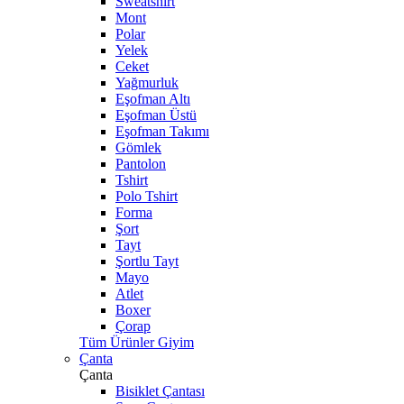
Sweatshirt
Mont
Polar
Yelek
Ceket
Yağmurluk
Eşofman Altı
Eşofman Üstü
Eşofman Takımı
Gömlek
Pantolon
Tshirt
Polo Tshirt
Forma
Şort
Tayt
Şortlu Tayt
Mayo
Atlet
Boxer
Çorap
Tüm Ürünler Giyim
Çanta
Çanta
Bisiklet Çantası