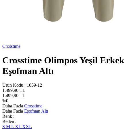
Crosstime
Crosstime Olimpos Yeşil Erkek
Eşofman Altı
Ürün Kodu :
1059-12
1.499,90
TL
1.499,90
TL
%
0
Daha Fazla
Crosstime
Daha Fazla
Eşofman Altı
Renk :
Beden :
S
M
L
XL
XXL