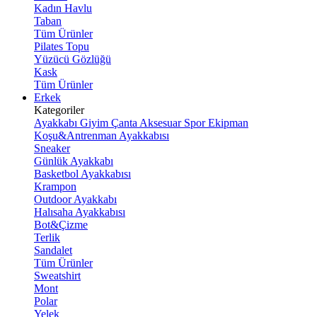
Kadın Havlu
Taban
Tüm Ürünler
Pilates Topu
Yüzücü Gözlüğü
Kask
Tüm Ürünler
Erkek
Kategoriler
Ayakkabı
Giyim
Çanta
Aksesuar
Spor Ekipman
Koşu&Antrenman Ayakkabısı
Sneaker
Günlük Ayakkabı
Basketbol Ayakkabısı
Krampon
Outdoor Ayakkabı
Halısaha Ayakkabısı
Bot&Çizme
Terlik
Sandalet
Tüm Ürünler
Sweatshirt
Mont
Polar
Yelek