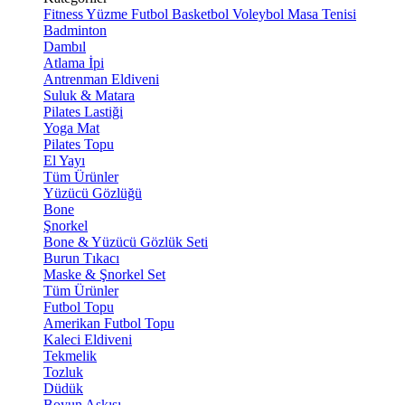
Fitness
Yüzme
Futbol
Basketbol
Voleybol
Masa Tenisi
Badminton
Dambıl
Atlama İpi
Antrenman Eldiveni
Suluk & Matara
Pilates Lastiği
Yoga Mat
Pilates Topu
El Yayı
Tüm Ürünler
Yüzücü Gözlüğü
Bone
Şnorkel
Bone & Yüzücü Gözlük Seti
Burun Tıkacı
Maske & Şnorkel Set
Tüm Ürünler
Futbol Topu
Amerikan Futbol Topu
Kaleci Eldiveni
Tekmelik
Tozluk
Düdük
Boyun Askısı