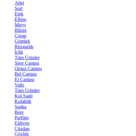
Atlet
Şort
Etek
Elbise
Mayo
Bikini
Çorap
Gömlek
Rüzgarlık
İçlik
Tüm Ürünler
Spor Çantası
Omuz Çantası
Bel Çantası
El Çantası
Valiz
Tüm Ürünler
Kol Saati
Kulaklık
Şapka
Bere
Parfüm
Eldiven
Cüzdan
Gözlük