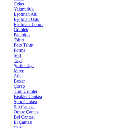
Ceket
Yağmurluk
Eşofman Altı
Eşofman Üstü
Eşofman Takımı
Gömlek
Pantolon
Tshirt
Polo Tshirt
Forma
Şort
Tayt
Şortlu Tayt
Mayo
Atlet
Boxer
Çorap
Tüm Ürünler
Bisiklet Çantası
Spor Çantası
Sırt Çantası
Omuz Çantası
Bel Çantası
El Çantası
Valiz