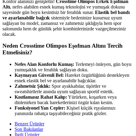
Konfor alanınızı genişletin!
Crosstime Olimpos Erkek Eşofman
Altı
, nefes alabilen esnek kumaş teknolojisi ve yumuşak dokusu
sayesinde gün boyu kesintisiz bir ferahlık sunar.
Elastik bel bandı
ve ayarlanabilir bağcık
sistemiyle bedeninize kusursuz uyum
sağlayan bu model, zamansız ve zahmetsiz şıklığıyla hem spor
salonunda hem de günlük şehir kombinlerinizde vazgeçilmeziniz
olacak.
Neden Crosstime Olimpos Eşofman Altını Tercih
Etmelisiniz?
Nefes Alan Konforlu Kumaş:
Terlemeyi önleyen, gün boyu
yumuşaklık ve ferahlık sağlayan doku.
Kaymayan Güvenli Bel:
Hareket özgürlüğünü destekleyen
esnek elastik bel ve ayarlanabilir bağcıklar.
Zahmetsiz Şıklık:
Spor ayakkabılar, tişörtler ve
sweatshirtlerle anında uyum sağlayan sportif estetik.
Kısıtlamasız Rahat Kalıp:
Yürürken, koşarken veya
dinlenirken bacak hareketlerinizi özgür kılan kesim.
Fonksiyonel Yan Cepler:
Kişisel küçük eşyalarınızı
yanınızda rahatça taşıyabileceğiniz pratik gözler.
Benzer Ürünler
Son Bakılanlar
İlgili Ürünler