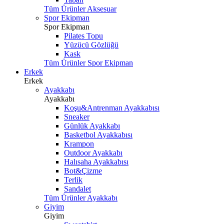
Tüm Ürünler Aksesuar
Spor Ekipman
Spor Ekipman
Pilates Topu
Yüzücü Gözlüğü
Kask
Tüm Ürünler Spor Ekipman
Erkek
Erkek
Ayakkabı
Ayakkabı
Koşu&Antrenman Ayakkabısı
Sneaker
Günlük Ayakkabı
Basketbol Ayakkabısı
Krampon
Outdoor Ayakkabı
Halısaha Ayakkabısı
Bot&Çizme
Terlik
Sandalet
Tüm Ürünler Ayakkabı
Giyim
Giyim