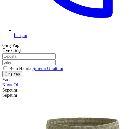
İletişim
Giriş Yap
Üye Girişi
Beni Hatırla
Şifremi Unuttum
Giriş Yap
Yada
Kayıt Ol
Sepetim
Sepetim