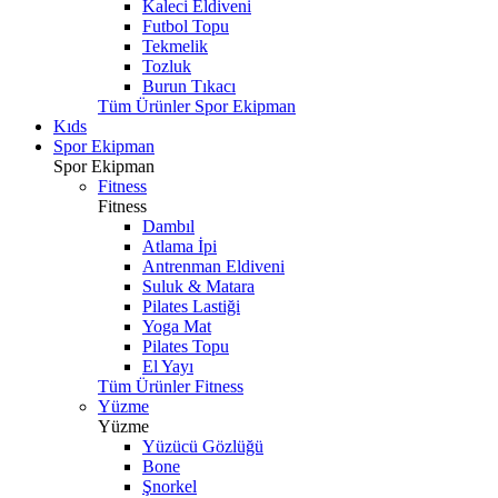
Kaleci Eldiveni
Futbol Topu
Tekmelik
Tozluk
Burun Tıkacı
Tüm Ürünler Spor Ekipman
Kıds
Spor Ekipman
Spor Ekipman
Fitness
Fitness
Dambıl
Atlama İpi
Antrenman Eldiveni
Suluk & Matara
Pilates Lastiği
Yoga Mat
Pilates Topu
El Yayı
Tüm Ürünler Fitness
Yüzme
Yüzme
Yüzücü Gözlüğü
Bone
Şnorkel