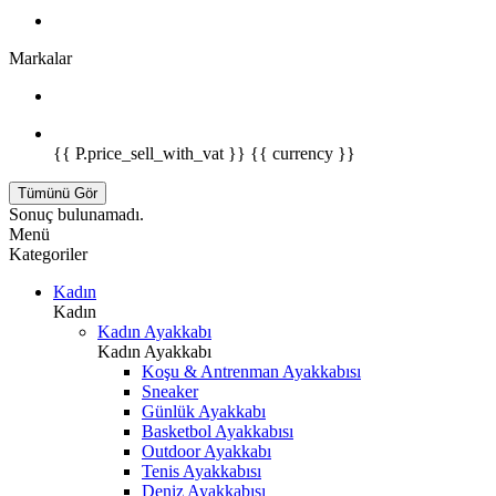
Markalar
{{ P.price_sell_with_vat }} {{ currency }}
Tümünü Gör
Sonuç bulunamadı.
Menü
Kategoriler
Kadın
Kadın
Kadın Ayakkabı
Kadın Ayakkabı
Koşu & Antrenman Ayakkabısı
Sneaker
Günlük Ayakkabı
Basketbol Ayakkabısı
Outdoor Ayakkabı
Tenis Ayakkabısı
Deniz Ayakkabısı