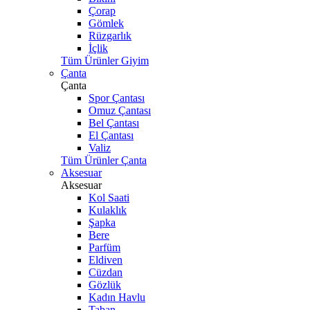
Çorap
Gömlek
Rüzgarlık
İçlik
Tüm Ürünler Giyim
Çanta
Çanta
Spor Çantası
Omuz Çantası
Bel Çantası
El Çantası
Valiz
Tüm Ürünler Çanta
Aksesuar
Aksesuar
Kol Saati
Kulaklık
Şapka
Bere
Parfüm
Eldiven
Cüzdan
Gözlük
Kadın Havlu
Taban