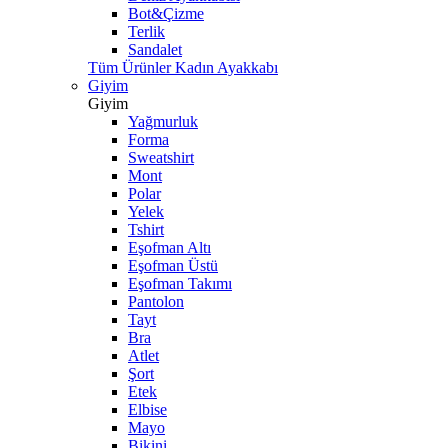
Bot&Çizme
Terlik
Sandalet
Tüm Ürünler Kadın Ayakkabı
Giyim
Giyim
Yağmurluk
Forma
Sweatshirt
Mont
Polar
Yelek
Tshirt
Eşofman Altı
Eşofman Üstü
Eşofman Takımı
Pantolon
Tayt
Bra
Atlet
Şort
Etek
Elbise
Mayo
Bikini