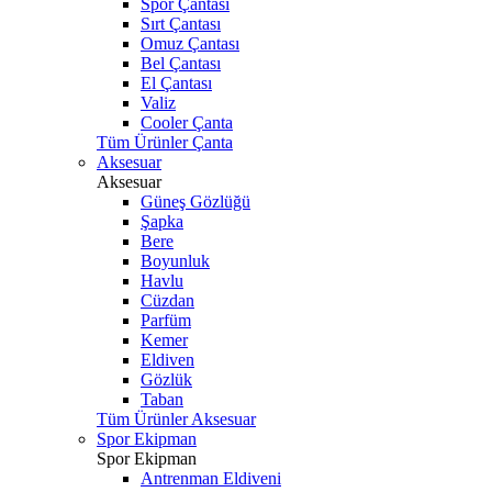
Spor Çantası
Sırt Çantası
Omuz Çantası
Bel Çantası
El Çantası
Valiz
Cooler Çanta
Tüm Ürünler Çanta
Aksesuar
Aksesuar
Güneş Gözlüğü
Şapka
Bere
Boyunluk
Havlu
Cüzdan
Parfüm
Kemer
Eldiven
Gözlük
Taban
Tüm Ürünler Aksesuar
Spor Ekipman
Spor Ekipman
Antrenman Eldiveni