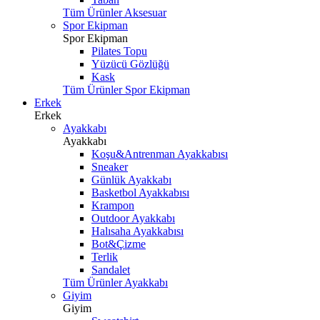
Tüm Ürünler Aksesuar
Spor Ekipman
Spor Ekipman
Pilates Topu
Yüzücü Gözlüğü
Kask
Tüm Ürünler Spor Ekipman
Erkek
Erkek
Ayakkabı
Ayakkabı
Koşu&Antrenman Ayakkabısı
Sneaker
Günlük Ayakkabı
Basketbol Ayakkabısı
Krampon
Outdoor Ayakkabı
Halısaha Ayakkabısı
Bot&Çizme
Terlik
Sandalet
Tüm Ürünler Ayakkabı
Giyim
Giyim