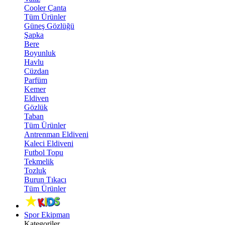
Cooler Çanta
Tüm Ürünler
Güneş Gözlüğü
Şapka
Bere
Boyunluk
Havlu
Cüzdan
Parfüm
Kemer
Eldiven
Gözlük
Taban
Tüm Ürünler
Antrenman Eldiveni
Kaleci Eldiveni
Futbol Topu
Tekmelik
Tozluk
Burun Tıkacı
Tüm Ürünler
Spor Ekipman
Kategoriler