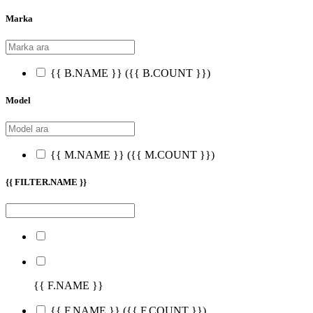
Marka
{{ B.NAME }}
({{ B.COUNT }})
Model
{{ M.NAME }}
({{ M.COUNT }})
{{ FILTER.NAME }}
{{ F.NAME }}
{{ F.NAME }}
({{ F.COUNT }})