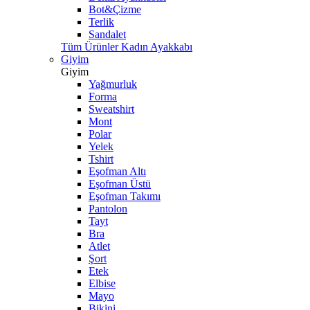
Bot&Çizme
Terlik
Sandalet
Tüm Ürünler Kadın Ayakkabı
Giyim
Giyim
Yağmurluk
Forma
Sweatshirt
Mont
Polar
Yelek
Tshirt
Eşofman Altı
Eşofman Üstü
Eşofman Takımı
Pantolon
Tayt
Bra
Atlet
Şort
Etek
Elbise
Mayo
Bikini