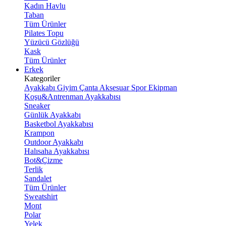
Kadın Havlu
Taban
Tüm Ürünler
Pilates Topu
Yüzücü Gözlüğü
Kask
Tüm Ürünler
Erkek
Kategoriler
Ayakkabı
Giyim
Çanta
Aksesuar
Spor Ekipman
Koşu&Antrenman Ayakkabısı
Sneaker
Günlük Ayakkabı
Basketbol Ayakkabısı
Krampon
Outdoor Ayakkabı
Halısaha Ayakkabısı
Bot&Çizme
Terlik
Sandalet
Tüm Ürünler
Sweatshirt
Mont
Polar
Yelek