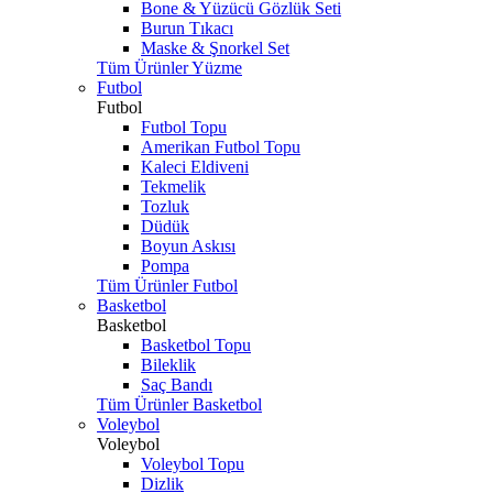
Bone & Yüzücü Gözlük Seti
Burun Tıkacı
Maske & Şnorkel Set
Tüm Ürünler Yüzme
Futbol
Futbol
Futbol Topu
Amerikan Futbol Topu
Kaleci Eldiveni
Tekmelik
Tozluk
Düdük
Boyun Askısı
Pompa
Tüm Ürünler Futbol
Basketbol
Basketbol
Basketbol Topu
Bileklik
Saç Bandı
Tüm Ürünler Basketbol
Voleybol
Voleybol
Voleybol Topu
Dizlik