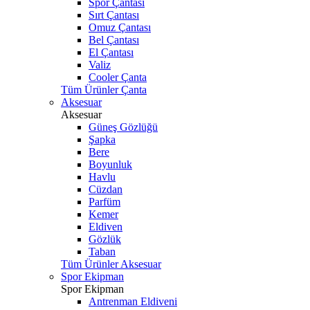
Spor Çantası
Sırt Çantası
Omuz Çantası
Bel Çantası
El Çantası
Valiz
Cooler Çanta
Tüm Ürünler Çanta
Aksesuar
Aksesuar
Güneş Gözlüğü
Şapka
Bere
Boyunluk
Havlu
Cüzdan
Parfüm
Kemer
Eldiven
Gözlük
Taban
Tüm Ürünler Aksesuar
Spor Ekipman
Spor Ekipman
Antrenman Eldiveni