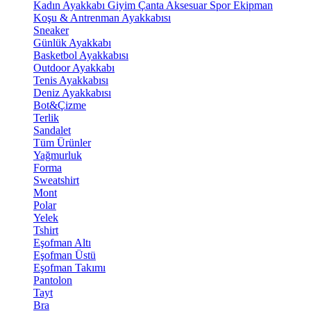
Kadın Ayakkabı
Giyim
Çanta
Aksesuar
Spor Ekipman
Koşu & Antrenman Ayakkabısı
Sneaker
Günlük Ayakkabı
Basketbol Ayakkabısı
Outdoor Ayakkabı
Tenis Ayakkabısı
Deniz Ayakkabısı
Bot&Çizme
Terlik
Sandalet
Tüm Ürünler
Yağmurluk
Forma
Sweatshirt
Mont
Polar
Yelek
Tshirt
Eşofman Altı
Eşofman Üstü
Eşofman Takımı
Pantolon
Tayt
Bra