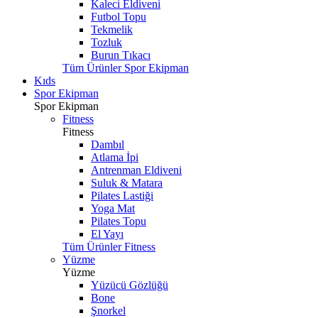
Kaleci Eldiveni
Futbol Topu
Tekmelik
Tozluk
Burun Tıkacı
Tüm Ürünler Spor Ekipman
Kıds
Spor Ekipman
Spor Ekipman
Fitness
Fitness
Dambıl
Atlama İpi
Antrenman Eldiveni
Suluk & Matara
Pilates Lastiği
Yoga Mat
Pilates Topu
El Yayı
Tüm Ürünler Fitness
Yüzme
Yüzme
Yüzücü Gözlüğü
Bone
Şnorkel