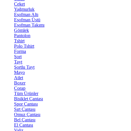
Ceket
Yağmurluk
Eşofman Altı
Eşofman Üstü
Eşofman Takımı
Gömlek
Pantolon
Tshirt
Polo Tshirt
Forma
Şort
Tayt
Şortlu Tayt
Mayo
Atlet
Boxer
Çorap
Tüm Ürünler
Bisiklet Çantası
Spor Çantası
Sırt Çantası
Omuz Çantası
Bel Çantası
El Çantası
Valiz