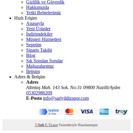
Gizlilik ve Güvenlik
Hakkımızda
Yetki Belgelerimiz
Hızlı Erişim
Anasayfa
Yeni Ürünler
İndirimdekiler
Müşteri Hizmetleri
Sepetim
Sipariş Takibi
Blog
Sık Sorulan Sorular
Mağazalarımız
İletişim
Adres & İletişim
Adres
Altıntaş Mah. 143 Sok. No:31 09800 Nazilli/Aydın
05302986209
E-Posta
info@sariyildizspor.com
T
-Soft
E-Ticaret
Sistemleriyle Hazırlanmıştır.