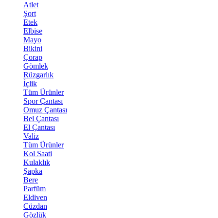
Atlet
Şort
Etek
Elbise
Mayo
Bikini
Çorap
Gömlek
Rüzgarlık
İçlik
Tüm Ürünler
Spor Çantası
Omuz Çantası
Bel Çantası
El Çantası
Valiz
Tüm Ürünler
Kol Saati
Kulaklık
Şapka
Bere
Parfüm
Eldiven
Cüzdan
Gözlük