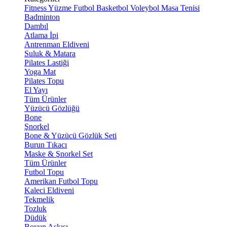
Fitness
Yüzme
Futbol
Basketbol
Voleybol
Masa Tenisi
Badminton
Dambıl
Atlama İpi
Antrenman Eldiveni
Suluk & Matara
Pilates Lastiği
Yoga Mat
Pilates Topu
El Yayı
Tüm Ürünler
Yüzücü Gözlüğü
Bone
Şnorkel
Bone & Yüzücü Gözlük Seti
Burun Tıkacı
Maske & Şnorkel Set
Tüm Ürünler
Futbol Topu
Amerikan Futbol Topu
Kaleci Eldiveni
Tekmelik
Tozluk
Düdük
Boyun Askısı