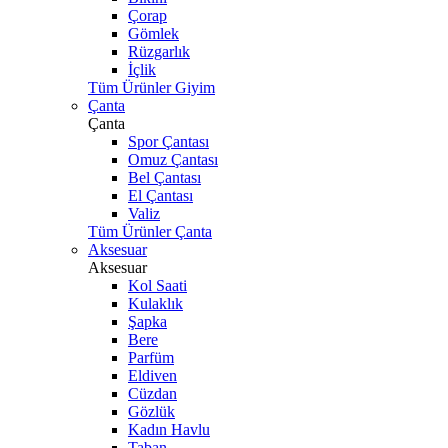
Çorap
Gömlek
Rüzgarlık
İçlik
Tüm Ürünler Giyim
Çanta
Çanta
Spor Çantası
Omuz Çantası
Bel Çantası
El Çantası
Valiz
Tüm Ürünler Çanta
Aksesuar
Aksesuar
Kol Saati
Kulaklık
Şapka
Bere
Parfüm
Eldiven
Cüzdan
Gözlük
Kadın Havlu
Taban