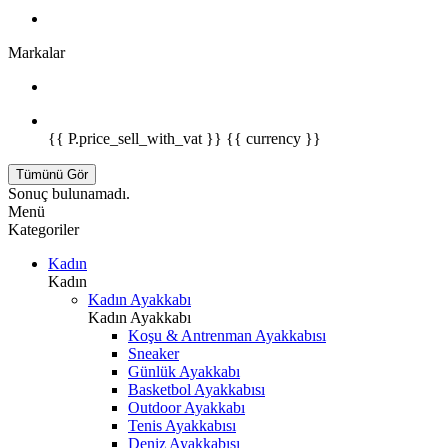
Markalar
{{ P.price_sell_with_vat }} {{ currency }}
Tümünü Gör
Sonuç bulunamadı.
Menü
Kategoriler
Kadın
Kadın
Kadın Ayakkabı
Kadın Ayakkabı
Koşu & Antrenman Ayakkabısı
Sneaker
Günlük Ayakkabı
Basketbol Ayakkabısı
Outdoor Ayakkabı
Tenis Ayakkabısı
Deniz Ayakkabısı