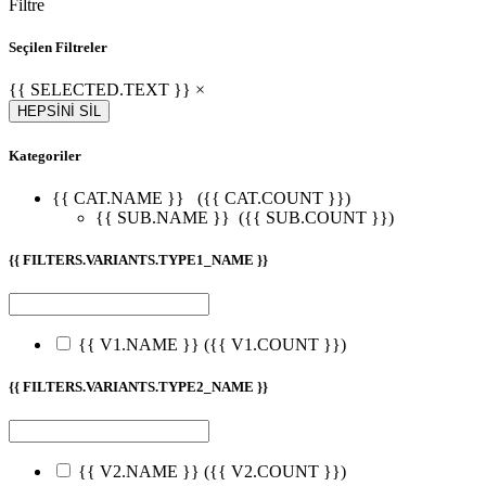
Filtre
Seçilen Filtreler
{{ SELECTED.TEXT }} ×
HEPSİNİ SİL
Kategoriler
{{ CAT.NAME }}
({{ CAT.COUNT }})
{{ SUB.NAME }}
({{ SUB.COUNT }})
{{ FILTERS.VARIANTS.TYPE1_NAME }}
{{ V1.NAME }}
({{ V1.COUNT }})
{{ FILTERS.VARIANTS.TYPE2_NAME }}
{{ V2.NAME }}
({{ V2.COUNT }})