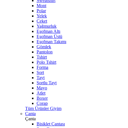
Sweatshirt
Mont
Polar
Yelek
Ceket
Yağmurluk
Eşofman Altı
Eşofman Üstü
Eşofman Takımı
Gömlek
Pantolon
Tshirt
Polo Tshirt
Forma
Şort
Tayt
Şortlu Tayt
Mayo
Atlet
Boxer
Çorap
Tüm Ürünler Giyim
Çanta
Çanta
Bisiklet Çantası