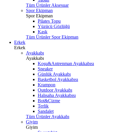
Tüm Ürünler Aksesuar
Spor Ekipman
Spor Ekipman
Pilates Topu
Yüzücü Gözlüğü
Kask
Tüm Ürünler Spor Ekipman
Erkek
Erkek
Ayakkabı
Ayakkabı
Koşu&Antrenman Ayakkabısı
Sneaker
Günlük Ayakkabı
Basketbol Ayakkabısı
Krampon
Outdoor Ayakkabı
Halısaha Ayakkabısı
Bot&Çizme
Terlik
Sandalet
Tüm Ürünler Ayakkabı
Giyim
Giyim