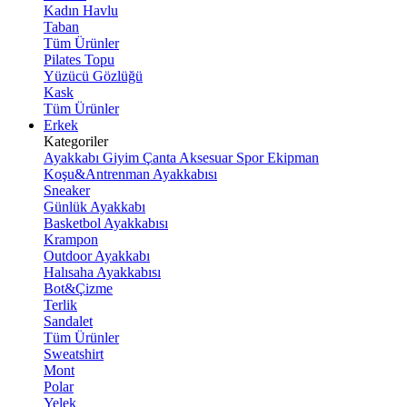
Kadın Havlu
Taban
Tüm Ürünler
Pilates Topu
Yüzücü Gözlüğü
Kask
Tüm Ürünler
Erkek
Kategoriler
Ayakkabı
Giyim
Çanta
Aksesuar
Spor Ekipman
Koşu&Antrenman Ayakkabısı
Sneaker
Günlük Ayakkabı
Basketbol Ayakkabısı
Krampon
Outdoor Ayakkabı
Halısaha Ayakkabısı
Bot&Çizme
Terlik
Sandalet
Tüm Ürünler
Sweatshirt
Mont
Polar
Yelek