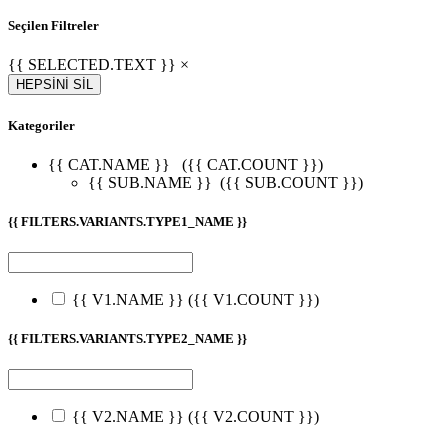
Seçilen Filtreler
{{ SELECTED.TEXT }} ×
HEPSİNİ SİL
Kategoriler
{{ CAT.NAME }}
({{ CAT.COUNT }})
{{ SUB.NAME }}
({{ SUB.COUNT }})
{{ FILTERS.VARIANTS.TYPE1_NAME }}
{{ V1.NAME }}
({{ V1.COUNT }})
{{ FILTERS.VARIANTS.TYPE2_NAME }}
{{ V2.NAME }}
({{ V2.COUNT }})