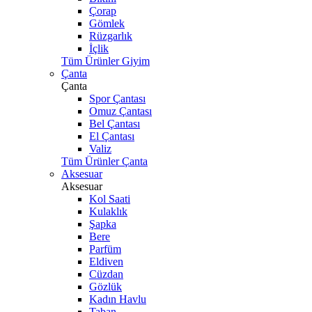
Çorap
Gömlek
Rüzgarlık
İçlik
Tüm Ürünler Giyim
Çanta
Çanta
Spor Çantası
Omuz Çantası
Bel Çantası
El Çantası
Valiz
Tüm Ürünler Çanta
Aksesuar
Aksesuar
Kol Saati
Kulaklık
Şapka
Bere
Parfüm
Eldiven
Cüzdan
Gözlük
Kadın Havlu
Taban