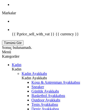
Markalar
{{ P.price_sell_with_vat }} {{ currency }}
Tümünü Gör
Sonuç bulunamadı.
Menü
Kategoriler
Kadın
Kadın
Kadın Ayakkabı
Kadın Ayakkabı
Koşu & Antrenman Ayakkabısı
Sneaker
Günlük Ayakkabı
Basketbol Ayakkabısı
Outdoor Ayakkabı
Tenis Ayakkabısı
Deniz Ayakkabısı