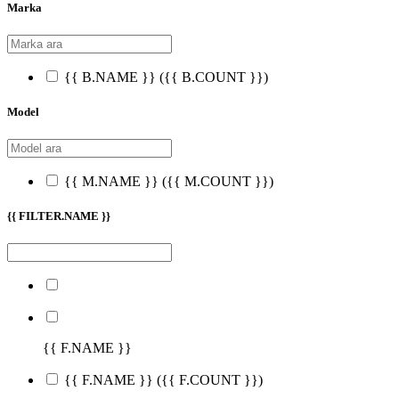
Marka
{{ B.NAME }}
({{ B.COUNT }})
Model
{{ M.NAME }}
({{ M.COUNT }})
{{ FILTER.NAME }}
{{ F.NAME }}
{{ F.NAME }}
({{ F.COUNT }})