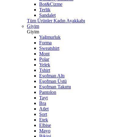
Bot&Çizme
Terlik
Sandalet
Tüm Ürünler Kadın Ayakkabı
Giyim
Giyim
Yağmurluk
Forma
Sweatshirt
Mont
Polar
Yelek
Tshirt
Eşofman Altı
Eşofman Üstü
Eşofman Takımı
Pantolon
Tayt
Bra
Atlet
Şort
Etek
Elbise
Mayo
Bikini