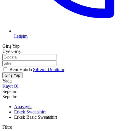
İletişim
Giriş Yap
Üye Girişi
Beni Hatırla
Şifremi Unuttum
Giriş Yap
Yada
Kayıt Ol
Sepetim
Sepetim
Anasayfa
Erkek Sweatshirt
Erkek Basic Sweatshirt
Filtre