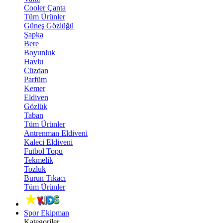
Cooler Çanta
Tüm Ürünler
Güneş Gözlüğü
Şapka
Bere
Boyunluk
Havlu
Cüzdan
Parfüm
Kemer
Eldiven
Gözlük
Taban
Tüm Ürünler
Antrenman Eldiveni
Kaleci Eldiveni
Futbol Topu
Tekmelik
Tozluk
Burun Tıkacı
Tüm Ürünler
Spor Ekipman
Kategoriler