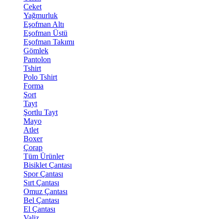
Ceket
Yağmurluk
Eşofman Altı
Eşofman Üstü
Eşofman Takımı
Gömlek
Pantolon
Tshirt
Polo Tshirt
Forma
Şort
Tayt
Şortlu Tayt
Mayo
Atlet
Boxer
Çorap
Tüm Ürünler
Bisiklet Çantası
Spor Çantası
Sırt Çantası
Omuz Çantası
Bel Çantası
El Çantası
Valiz