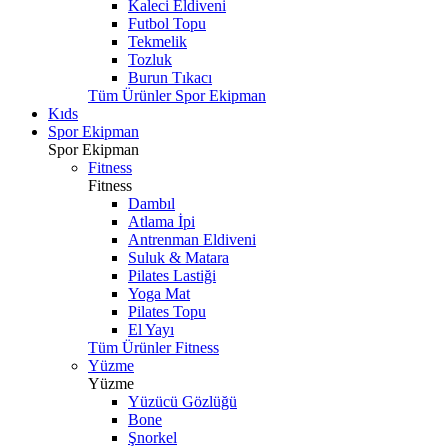
Kaleci Eldiveni
Futbol Topu
Tekmelik
Tozluk
Burun Tıkacı
Tüm Ürünler Spor Ekipman
Kıds
Spor Ekipman
Spor Ekipman
Fitness
Fitness
Dambıl
Atlama İpi
Antrenman Eldiveni
Suluk & Matara
Pilates Lastiği
Yoga Mat
Pilates Topu
El Yayı
Tüm Ürünler Fitness
Yüzme
Yüzme
Yüzücü Gözlüğü
Bone
Şnorkel