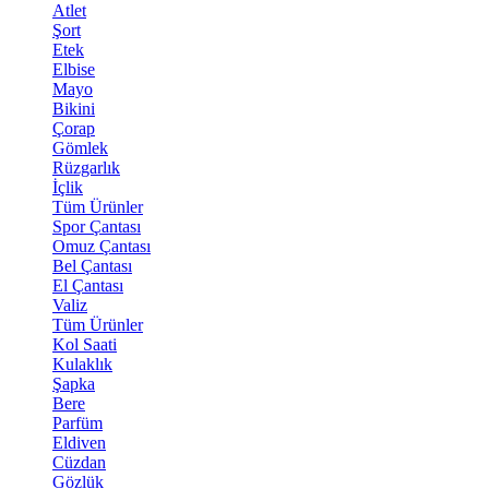
Atlet
Şort
Etek
Elbise
Mayo
Bikini
Çorap
Gömlek
Rüzgarlık
İçlik
Tüm Ürünler
Spor Çantası
Omuz Çantası
Bel Çantası
El Çantası
Valiz
Tüm Ürünler
Kol Saati
Kulaklık
Şapka
Bere
Parfüm
Eldiven
Cüzdan
Gözlük