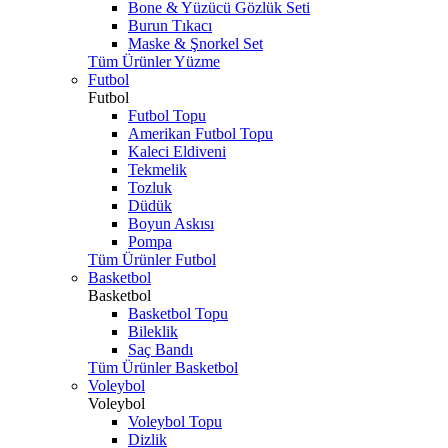
Bone & Yüzücü Gözlük Seti
Burun Tıkacı
Maske & Şnorkel Set
Tüm Ürünler Yüzme
Futbol
Futbol
Futbol Topu
Amerikan Futbol Topu
Kaleci Eldiveni
Tekmelik
Tozluk
Düdük
Boyun Askısı
Pompa
Tüm Ürünler Futbol
Basketbol
Basketbol
Basketbol Topu
Bileklik
Saç Bandı
Tüm Ürünler Basketbol
Voleybol
Voleybol
Voleybol Topu
Dizlik