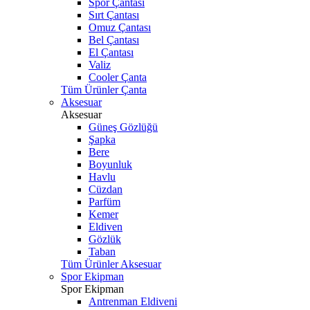
Spor Çantası
Sırt Çantası
Omuz Çantası
Bel Çantası
El Çantası
Valiz
Cooler Çanta
Tüm Ürünler Çanta
Aksesuar
Aksesuar
Güneş Gözlüğü
Şapka
Bere
Boyunluk
Havlu
Cüzdan
Parfüm
Kemer
Eldiven
Gözlük
Taban
Tüm Ürünler Aksesuar
Spor Ekipman
Spor Ekipman
Antrenman Eldiveni