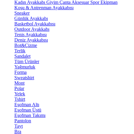
Kadın Ayakkabı
Giyim
Çanta
Aksesuar
Spor Ekipman
Koşu & Antrenman Ayakkabısı
Sneaker
Günlük Ayakkabı
Basketbol Ayakkabısı
Outdoor Ayakkabı
Tenis Ayakkabısı
Deniz Ayakkabısı
Bot&Çizme
Terlik
Sandalet
Tüm Ürünler
Yağmurluk
Forma
Sweatshirt
Mont
Polar
Yelek
Tshirt
Eşofman Altı
Eşofman Üstü
Eşofman Takımı
Pantolon
Tayt
Bra