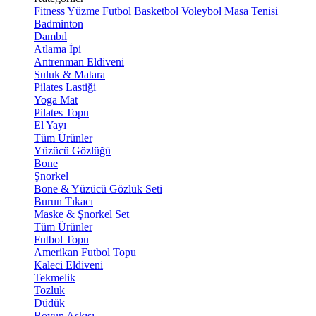
Fitness
Yüzme
Futbol
Basketbol
Voleybol
Masa Tenisi
Badminton
Dambıl
Atlama İpi
Antrenman Eldiveni
Suluk & Matara
Pilates Lastiği
Yoga Mat
Pilates Topu
El Yayı
Tüm Ürünler
Yüzücü Gözlüğü
Bone
Şnorkel
Bone & Yüzücü Gözlük Seti
Burun Tıkacı
Maske & Şnorkel Set
Tüm Ürünler
Futbol Topu
Amerikan Futbol Topu
Kaleci Eldiveni
Tekmelik
Tozluk
Düdük
Boyun Askısı