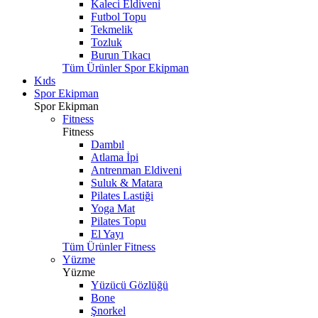
Kaleci Eldiveni
Futbol Topu
Tekmelik
Tozluk
Burun Tıkacı
Tüm Ürünler Spor Ekipman
Kıds
Spor Ekipman
Spor Ekipman
Fitness
Fitness
Dambıl
Atlama İpi
Antrenman Eldiveni
Suluk & Matara
Pilates Lastiği
Yoga Mat
Pilates Topu
El Yayı
Tüm Ürünler Fitness
Yüzme
Yüzme
Yüzücü Gözlüğü
Bone
Şnorkel