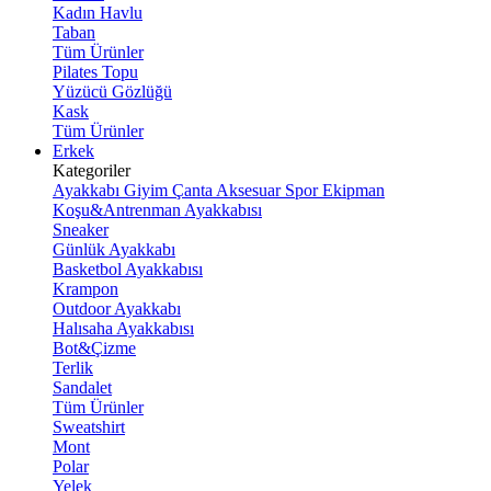
Kadın Havlu
Taban
Tüm Ürünler
Pilates Topu
Yüzücü Gözlüğü
Kask
Tüm Ürünler
Erkek
Kategoriler
Ayakkabı
Giyim
Çanta
Aksesuar
Spor Ekipman
Koşu&Antrenman Ayakkabısı
Sneaker
Günlük Ayakkabı
Basketbol Ayakkabısı
Krampon
Outdoor Ayakkabı
Halısaha Ayakkabısı
Bot&Çizme
Terlik
Sandalet
Tüm Ürünler
Sweatshirt
Mont
Polar
Yelek