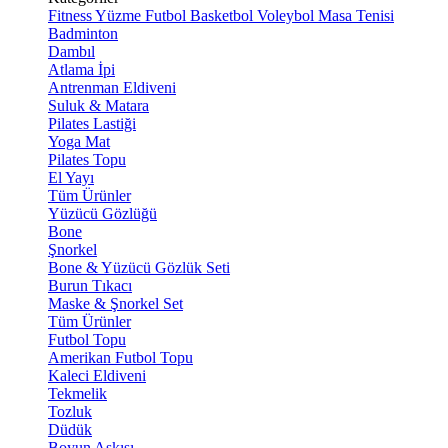
Fitness
Yüzme
Futbol
Basketbol
Voleybol
Masa Tenisi
Badminton
Dambıl
Atlama İpi
Antrenman Eldiveni
Suluk & Matara
Pilates Lastiği
Yoga Mat
Pilates Topu
El Yayı
Tüm Ürünler
Yüzücü Gözlüğü
Bone
Şnorkel
Bone & Yüzücü Gözlük Seti
Burun Tıkacı
Maske & Şnorkel Set
Tüm Ürünler
Futbol Topu
Amerikan Futbol Topu
Kaleci Eldiveni
Tekmelik
Tozluk
Düdük
Boyun Askısı