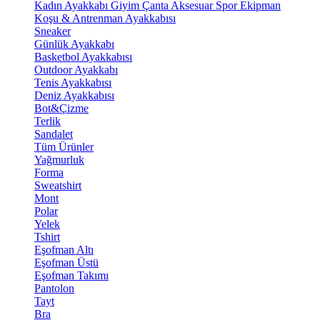
Kadın Ayakkabı
Giyim
Çanta
Aksesuar
Spor Ekipman
Koşu & Antrenman Ayakkabısı
Sneaker
Günlük Ayakkabı
Basketbol Ayakkabısı
Outdoor Ayakkabı
Tenis Ayakkabısı
Deniz Ayakkabısı
Bot&Çizme
Terlik
Sandalet
Tüm Ürünler
Yağmurluk
Forma
Sweatshirt
Mont
Polar
Yelek
Tshirt
Eşofman Altı
Eşofman Üstü
Eşofman Takımı
Pantolon
Tayt
Bra