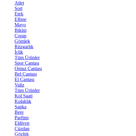
Atlet
Şort
Etek
Elbise
Mayo
Bikini
Çorap
Gömlek
Rüzgarlık
İçlik
Tüm Ürünler
Spor Çantası
Omuz Çantası
Bel Çantası
El Çantası
Valiz
Tüm Ürünler
Kol Saati
Kulaklık
Şapka
Bere
Parfüm
Eldiven
Cüzdan
Gözlük