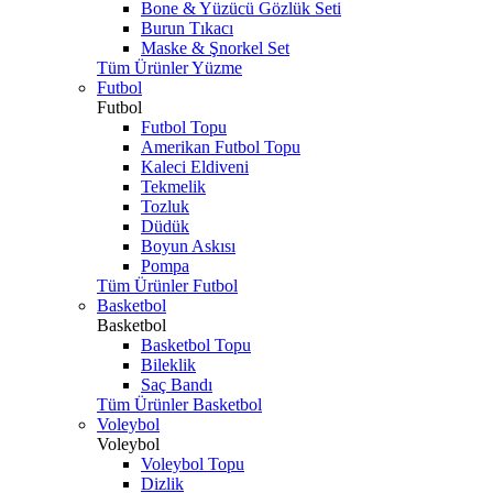
Bone & Yüzücü Gözlük Seti
Burun Tıkacı
Maske & Şnorkel Set
Tüm Ürünler Yüzme
Futbol
Futbol
Futbol Topu
Amerikan Futbol Topu
Kaleci Eldiveni
Tekmelik
Tozluk
Düdük
Boyun Askısı
Pompa
Tüm Ürünler Futbol
Basketbol
Basketbol
Basketbol Topu
Bileklik
Saç Bandı
Tüm Ürünler Basketbol
Voleybol
Voleybol
Voleybol Topu
Dizlik