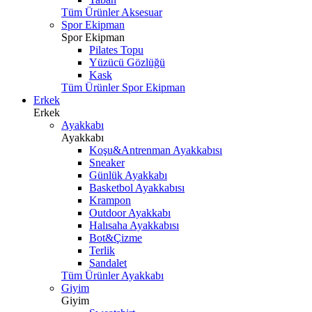
Tüm Ürünler Aksesuar
Spor Ekipman
Spor Ekipman
Pilates Topu
Yüzücü Gözlüğü
Kask
Tüm Ürünler Spor Ekipman
Erkek
Erkek
Ayakkabı
Ayakkabı
Koşu&Antrenman Ayakkabısı
Sneaker
Günlük Ayakkabı
Basketbol Ayakkabısı
Krampon
Outdoor Ayakkabı
Halısaha Ayakkabısı
Bot&Çizme
Terlik
Sandalet
Tüm Ürünler Ayakkabı
Giyim
Giyim