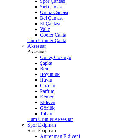
Spor Çantası
Sırt Çantası
Omuz Çantası
Bel Çantası
El Çantası
Valiz
Cooler Çanta
Tüm Ürünler Çanta
Aksesuar
Aksesuar
Güneş Gözlüğü
Şapka
Bere
Boyunluk
Havlu
Cüzdan
Parfüm
Kemer
Eldiven
Gözlük
Taban
Tüm Ürünler Aksesuar
Spor Ekipman
Spor Ekipman
Antrenman Eldiveni