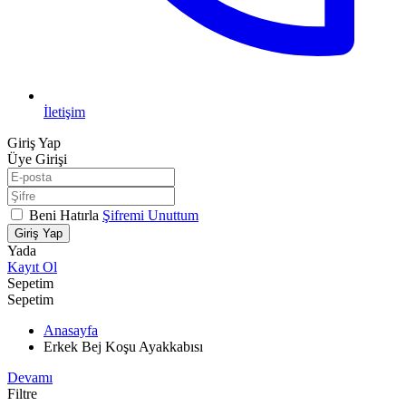
İletişim
Giriş Yap
Üye Girişi
Beni Hatırla
Şifremi Unuttum
Giriş Yap
Yada
Kayıt Ol
Sepetim
Sepetim
Anasayfa
Erkek Bej Koşu Ayakkabısı
Devamı
Filtre