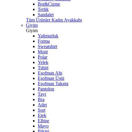
Bot&Çizme
Terlik
Sandalet
Tüm Ürünler Kadın Ayakkabı
Giyim
Giyim
Yağmurluk
Forma
Sweatshirt
Mont
Polar
Yelek
Tshirt
Eşofman Altı
Eşofman Üstü
Eşofman Takımı
Pantolon
Tayt
Bra
Atlet
Şort
Etek
Elbise
Mayo
Bikini