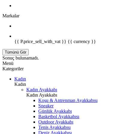
Markalar
{{ P.price_sell_with_vat }} {{ currency }}
Tümünü Gör
Sonuç bulunamadı.
Menü
Kategoriler
Kadın
Kadın
Kadın Ayakkabı
Kadın Ayakkabı
Koşu & Antrenman Ayakkabısı
Sneaker
Günlük Ayakkabı
Basketbol Ayakkabısı
Outdoor Ayakkabı
Tenis Ayakkabısı
Deniz Ayakkabısı