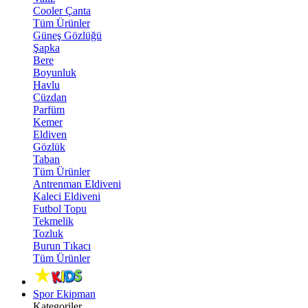
Cooler Çanta
Tüm Ürünler
Güneş Gözlüğü
Şapka
Bere
Boyunluk
Havlu
Cüzdan
Parfüm
Kemer
Eldiven
Gözlük
Taban
Tüm Ürünler
Antrenman Eldiveni
Kaleci Eldiveni
Futbol Topu
Tekmelik
Tozluk
Burun Tıkacı
Tüm Ürünler
Spor Ekipman
Kategoriler