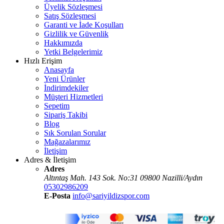
Üyelik Sözleşmesi
Satış Sözleşmesi
Garanti ve İade Koşulları
Gizlilik ve Güvenlik
Hakkımızda
Yetki Belgelerimiz
Hızlı Erişim
Anasayfa
Yeni Ürünler
İndirimdekiler
Müşteri Hizmetleri
Sepetim
Sipariş Takibi
Blog
Sık Sorulan Sorular
Mağazalarımız
İletişim
Adres & İletişim
Adres
Altıntaş Mah. 143 Sok. No:31 09800 Nazilli/Aydın
05302986209
E-Posta
info@sariyildizspor.com