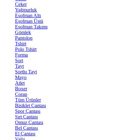
Ceket
Yağmurluk
Eşofman Altı
Eşofman Üstü
Eşofman Takımı
Gömlek
Pantolon
Tshirt
Polo Tshirt
Forma
Şort
Tayt
Şortlu Tayt
Mayo
Atlet
Boxer
Çorap
Tüm Ürünler
Bisiklet Çantası
Spor Çantası
Sırt Çantası
Omuz Çantası
Bel Çantası
El Çantası
Valiz