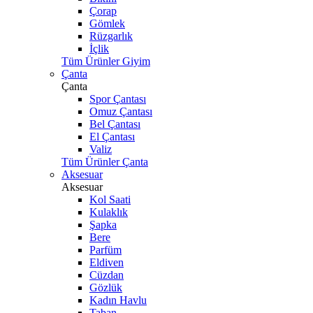
Çorap
Gömlek
Rüzgarlık
İçlik
Tüm Ürünler Giyim
Çanta
Çanta
Spor Çantası
Omuz Çantası
Bel Çantası
El Çantası
Valiz
Tüm Ürünler Çanta
Aksesuar
Aksesuar
Kol Saati
Kulaklık
Şapka
Bere
Parfüm
Eldiven
Cüzdan
Gözlük
Kadın Havlu
Taban