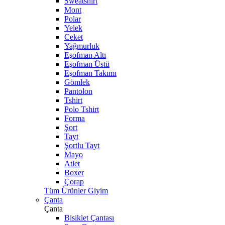
Sweatshirt
Mont
Polar
Yelek
Ceket
Yağmurluk
Eşofman Altı
Eşofman Üstü
Eşofman Takımı
Gömlek
Pantolon
Tshirt
Polo Tshirt
Forma
Şort
Tayt
Şortlu Tayt
Mayo
Atlet
Boxer
Çorap
Tüm Ürünler Giyim
Çanta
Çanta
Bisiklet Çantası