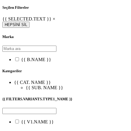
Seçilen Filtreler
{{ SELECTED.TEXT }} ×
HEPSİNİ SİL
Marka
{{ B.NAME }}
Kategoriler
{{ CAT. NAME }}
{{ SUB. NAME }}
{{ FILTERS.VARIANTS.TYPE1_NAME }}
{{ V1.NAME }}