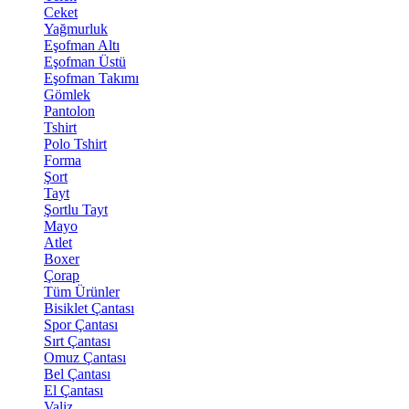
Ceket
Yağmurluk
Eşofman Altı
Eşofman Üstü
Eşofman Takımı
Gömlek
Pantolon
Tshirt
Polo Tshirt
Forma
Şort
Tayt
Şortlu Tayt
Mayo
Atlet
Boxer
Çorap
Tüm Ürünler
Bisiklet Çantası
Spor Çantası
Sırt Çantası
Omuz Çantası
Bel Çantası
El Çantası
Valiz