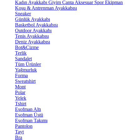
Kadın Ayakkabı
Giyim
Çanta
Aksesuar
Spor Ekipman
Koşu & Antrenman Ayakkabısı
Sneaker
Günlük Ayakkabı
Basketbol Ayakkabısı
Outdoor Ayakkabı
Tenis Ayakkabısı
Deniz Ayakkabısı
Bot&Çizme
Terlik
Sandalet
Tüm Ürünler
Yağmurluk
Forma
Sweatshirt
Mont
Polar
Yelek
Tshirt
Eşofman Altı
Eşofman Üstü
Eşofman Takımı
Pantolon
Tayt
Bra