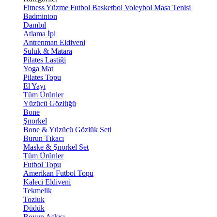
Fitness
Yüzme
Futbol
Basketbol
Voleybol
Masa Tenisi
Badminton
Dambıl
Atlama İpi
Antrenman Eldiveni
Suluk & Matara
Pilates Lastiği
Yoga Mat
Pilates Topu
El Yayı
Tüm Ürünler
Yüzücü Gözlüğü
Bone
Şnorkel
Bone & Yüzücü Gözlük Seti
Burun Tıkacı
Maske & Şnorkel Set
Tüm Ürünler
Futbol Topu
Amerikan Futbol Topu
Kaleci Eldiveni
Tekmelik
Tozluk
Düdük
Boyun Askısı