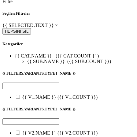
Filtre
Seçilen Filtreler
{{ SELECTED.TEXT }} ×
HEPSİNİ SİL
Kategoriler
{{ CAT.NAME }}
({{ CAT.COUNT }})
{{ SUB.NAME }}
({{ SUB.COUNT }})
{{ FILTERS.VARIANTS.TYPE1_NAME }}
{{ V1.NAME }}
({{ V1.COUNT }})
{{ FILTERS.VARIANTS.TYPE2_NAME }}
{{ V2.NAME }}
({{ V2.COUNT }})