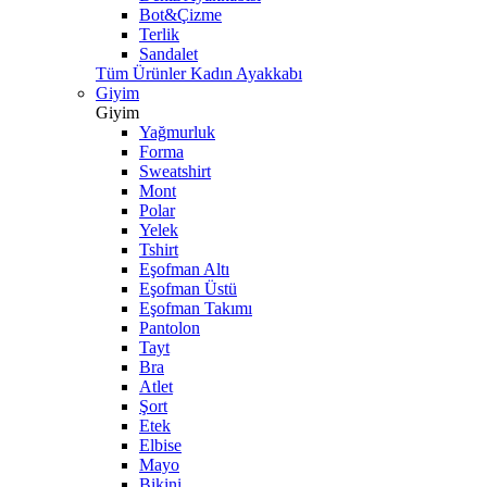
Bot&Çizme
Terlik
Sandalet
Tüm Ürünler Kadın Ayakkabı
Giyim
Giyim
Yağmurluk
Forma
Sweatshirt
Mont
Polar
Yelek
Tshirt
Eşofman Altı
Eşofman Üstü
Eşofman Takımı
Pantolon
Tayt
Bra
Atlet
Şort
Etek
Elbise
Mayo
Bikini