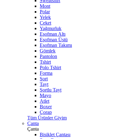
Sweatshirt
Mont
Polar
Yelek
Ceket
Yağmurluk
Eşofman Altı
Eşofman Üstü
Eşofman Takımı
Gömlek
Pantolon
Tshirt
Polo Tshirt
Forma
Şort
Tayt
Şortlu Tayt
Mayo
Atlet
Boxer
Çorap
Tüm Ürünler Giyim
Çanta
Çanta
Bisiklet Çantası