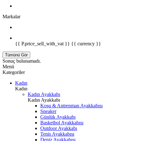
Markalar
{{ P.price_sell_with_vat }} {{ currency }}
Tümünü Gör
Sonuç bulunamadı.
Menü
Kategoriler
Kadın
Kadın
Kadın Ayakkabı
Kadın Ayakkabı
Koşu & Antrenman Ayakkabısı
Sneaker
Günlük Ayakkabı
Basketbol Ayakkabısı
Outdoor Ayakkabı
Tenis Ayakkabısı
Deniz Ayakkabısı