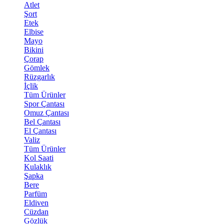
Atlet
Şort
Etek
Elbise
Mayo
Bikini
Çorap
Gömlek
Rüzgarlık
İçlik
Tüm Ürünler
Spor Çantası
Omuz Çantası
Bel Çantası
El Çantası
Valiz
Tüm Ürünler
Kol Saati
Kulaklık
Şapka
Bere
Parfüm
Eldiven
Cüzdan
Gözlük