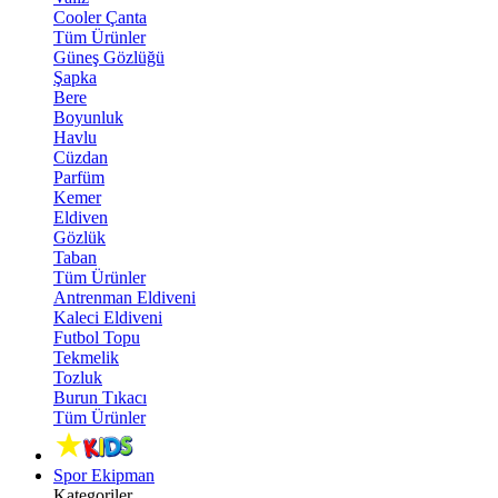
Cooler Çanta
Tüm Ürünler
Güneş Gözlüğü
Şapka
Bere
Boyunluk
Havlu
Cüzdan
Parfüm
Kemer
Eldiven
Gözlük
Taban
Tüm Ürünler
Antrenman Eldiveni
Kaleci Eldiveni
Futbol Topu
Tekmelik
Tozluk
Burun Tıkacı
Tüm Ürünler
Spor Ekipman
Kategoriler