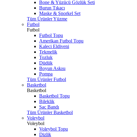
Bone & Yüzücü Gözlük Seti
Burun Tıkacı
Maske & Şnorkel Set
Tüm Ürünler Yüzme
Futbol
Futbol
Futbol Topu
Amerikan Futbol Topu
Kaleci Eldiveni
Tekmelik
Tozluk
Düdük
Boyun Askısı
Pompa
Tüm Ürünler Futbol
Basketbol
Basketbol
Basketbol Topu
Bileklik
Saç Bandı
Tüm Ürünler Basketbol
Voleybol
Voleybol
Voleybol Topu
Dizlik