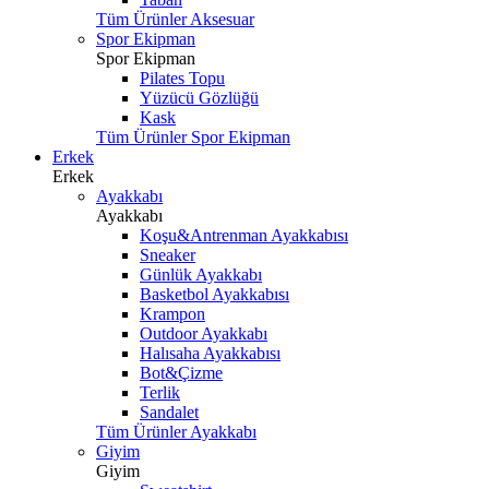
Tüm Ürünler Aksesuar
Spor Ekipman
Spor Ekipman
Pilates Topu
Yüzücü Gözlüğü
Kask
Tüm Ürünler Spor Ekipman
Erkek
Erkek
Ayakkabı
Ayakkabı
Koşu&Antrenman Ayakkabısı
Sneaker
Günlük Ayakkabı
Basketbol Ayakkabısı
Krampon
Outdoor Ayakkabı
Halısaha Ayakkabısı
Bot&Çizme
Terlik
Sandalet
Tüm Ürünler Ayakkabı
Giyim
Giyim