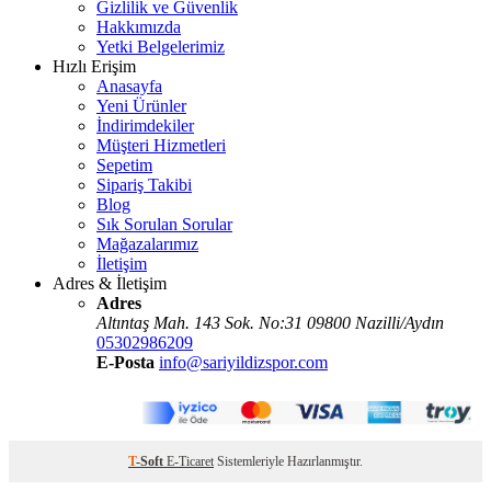
Gizlilik ve Güvenlik
Hakkımızda
Yetki Belgelerimiz
Hızlı Erişim
Anasayfa
Yeni Ürünler
İndirimdekiler
Müşteri Hizmetleri
Sepetim
Sipariş Takibi
Blog
Sık Sorulan Sorular
Mağazalarımız
İletişim
Adres & İletişim
Adres
Altıntaş Mah. 143 Sok. No:31 09800 Nazilli/Aydın
05302986209
E-Posta
info@sariyildizspor.com
T
-Soft
E-Ticaret
Sistemleriyle Hazırlanmıştır.