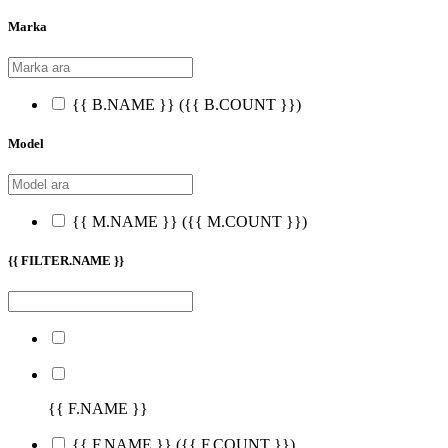
Marka
{{ B.NAME }}
({{ B.COUNT }})
Model
{{ M.NAME }}
({{ M.COUNT }})
{{ FILTER.NAME }}
{{ F.NAME }}
{{ F.NAME }}
({{ F.COUNT }})