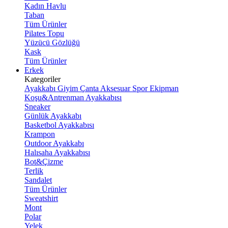
Kadın Havlu
Taban
Tüm Ürünler
Pilates Topu
Yüzücü Gözlüğü
Kask
Tüm Ürünler
Erkek
Kategoriler
Ayakkabı
Giyim
Çanta
Aksesuar
Spor Ekipman
Koşu&Antrenman Ayakkabısı
Sneaker
Günlük Ayakkabı
Basketbol Ayakkabısı
Krampon
Outdoor Ayakkabı
Halısaha Ayakkabısı
Bot&Çizme
Terlik
Sandalet
Tüm Ürünler
Sweatshirt
Mont
Polar
Yelek