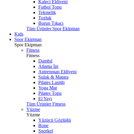
Kaleci Eldiveni
Futbol Topu
Tekmelik
Tozluk
Burun Tıkacı
Tüm Ürünler Spor Ekipman
Kıds
Spor Ekipman
Spor Ekipman
Fitness
Fitness
Dambıl
Atlama İpi
Antrenman Eldiveni
Suluk & Matara
Pilates Lastiği
Yoga Mat
Pilates Topu
El Yayı
Tüm Ürünler Fitness
Yüzme
Yüzme
Yüzücü Gözlüğü
Bone
Şnorkel