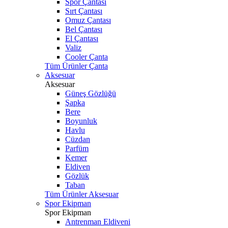
Spor Çantası
Sırt Çantası
Omuz Çantası
Bel Çantası
El Çantası
Valiz
Cooler Çanta
Tüm Ürünler Çanta
Aksesuar
Aksesuar
Güneş Gözlüğü
Şapka
Bere
Boyunluk
Havlu
Cüzdan
Parfüm
Kemer
Eldiven
Gözlük
Taban
Tüm Ürünler Aksesuar
Spor Ekipman
Spor Ekipman
Antrenman Eldiveni