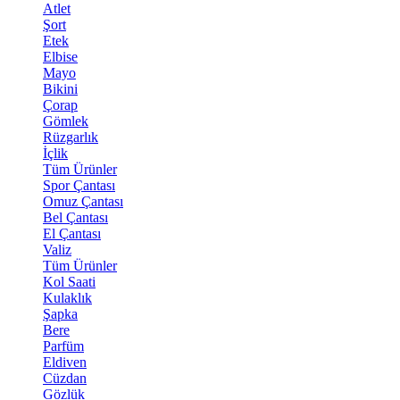
Atlet
Şort
Etek
Elbise
Mayo
Bikini
Çorap
Gömlek
Rüzgarlık
İçlik
Tüm Ürünler
Spor Çantası
Omuz Çantası
Bel Çantası
El Çantası
Valiz
Tüm Ürünler
Kol Saati
Kulaklık
Şapka
Bere
Parfüm
Eldiven
Cüzdan
Gözlük