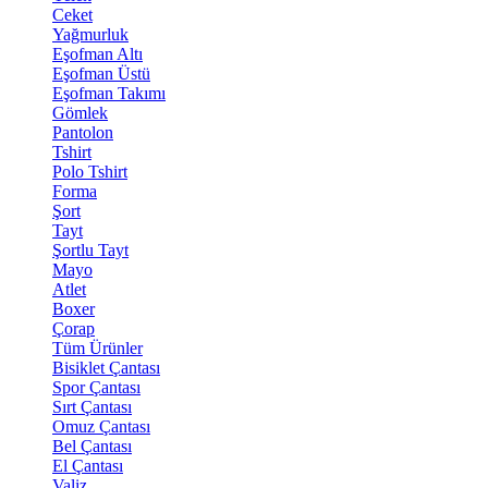
Ceket
Yağmurluk
Eşofman Altı
Eşofman Üstü
Eşofman Takımı
Gömlek
Pantolon
Tshirt
Polo Tshirt
Forma
Şort
Tayt
Şortlu Tayt
Mayo
Atlet
Boxer
Çorap
Tüm Ürünler
Bisiklet Çantası
Spor Çantası
Sırt Çantası
Omuz Çantası
Bel Çantası
El Çantası
Valiz