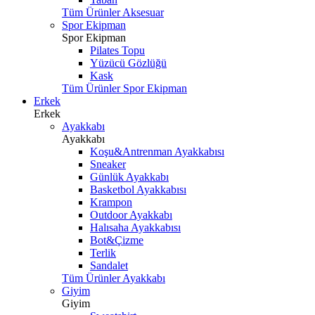
Tüm Ürünler Aksesuar
Spor Ekipman
Spor Ekipman
Pilates Topu
Yüzücü Gözlüğü
Kask
Tüm Ürünler Spor Ekipman
Erkek
Erkek
Ayakkabı
Ayakkabı
Koşu&Antrenman Ayakkabısı
Sneaker
Günlük Ayakkabı
Basketbol Ayakkabısı
Krampon
Outdoor Ayakkabı
Halısaha Ayakkabısı
Bot&Çizme
Terlik
Sandalet
Tüm Ürünler Ayakkabı
Giyim
Giyim