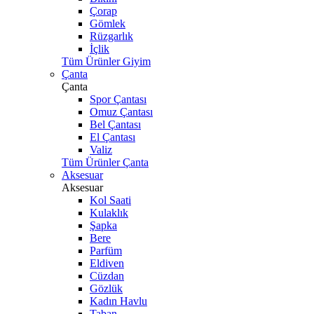
Çorap
Gömlek
Rüzgarlık
İçlik
Tüm Ürünler Giyim
Çanta
Çanta
Spor Çantası
Omuz Çantası
Bel Çantası
El Çantası
Valiz
Tüm Ürünler Çanta
Aksesuar
Aksesuar
Kol Saati
Kulaklık
Şapka
Bere
Parfüm
Eldiven
Cüzdan
Gözlük
Kadın Havlu
Taban