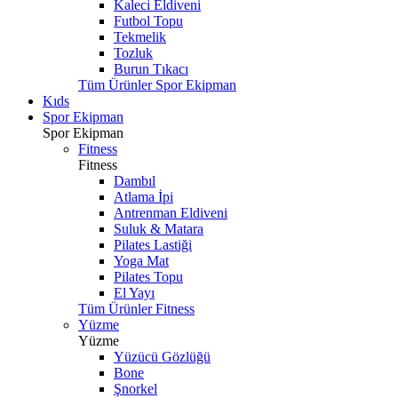
Kaleci Eldiveni
Futbol Topu
Tekmelik
Tozluk
Burun Tıkacı
Tüm Ürünler Spor Ekipman
Kıds
Spor Ekipman
Spor Ekipman
Fitness
Fitness
Dambıl
Atlama İpi
Antrenman Eldiveni
Suluk & Matara
Pilates Lastiği
Yoga Mat
Pilates Topu
El Yayı
Tüm Ürünler Fitness
Yüzme
Yüzme
Yüzücü Gözlüğü
Bone
Şnorkel