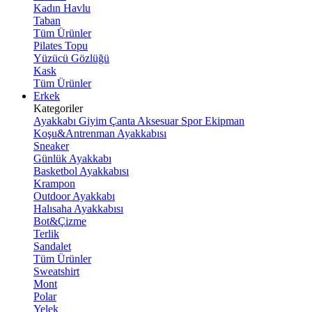
Kadın Havlu
Taban
Tüm Ürünler
Pilates Topu
Yüzücü Gözlüğü
Kask
Tüm Ürünler
Erkek
Kategoriler
Ayakkabı
Giyim
Çanta
Aksesuar
Spor Ekipman
Koşu&Antrenman Ayakkabısı
Sneaker
Günlük Ayakkabı
Basketbol Ayakkabısı
Krampon
Outdoor Ayakkabı
Halısaha Ayakkabısı
Bot&Çizme
Terlik
Sandalet
Tüm Ürünler
Sweatshirt
Mont
Polar
Yelek