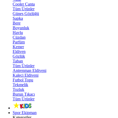
Cooler Çanta
Tüm Ürünler
Güneş Gözlüğü
Şapka
Bere
Boyunluk
Havlu
Cüzdan
Parfüm
Kemer
Eldiven
Gözlük
Taban
Tüm Ürünler
Antrenman Eldiveni
Kaleci Eldiveni
Futbol Topu
Tekmelik
Tozluk
Burun Tıkacı
Tüm Ürünler
Spor Ekipman
Kategoriler