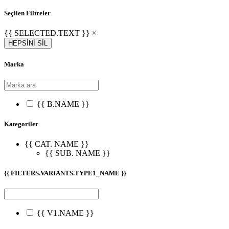
Seçilen Filtreler
{{ SELECTED.TEXT }} ×
HEPSİNİ SİL
Marka
{{ B.NAME }}
Kategoriler
{{ CAT. NAME }}
{{ SUB. NAME }}
{{ FILTERS.VARIANTS.TYPE1_NAME }}
{{ V1.NAME }}