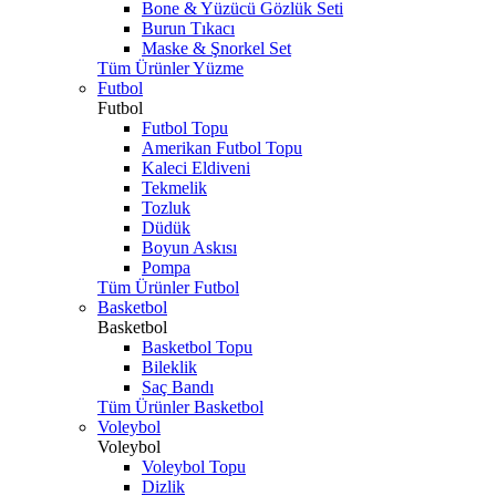
Bone & Yüzücü Gözlük Seti
Burun Tıkacı
Maske & Şnorkel Set
Tüm Ürünler Yüzme
Futbol
Futbol
Futbol Topu
Amerikan Futbol Topu
Kaleci Eldiveni
Tekmelik
Tozluk
Düdük
Boyun Askısı
Pompa
Tüm Ürünler Futbol
Basketbol
Basketbol
Basketbol Topu
Bileklik
Saç Bandı
Tüm Ürünler Basketbol
Voleybol
Voleybol
Voleybol Topu
Dizlik