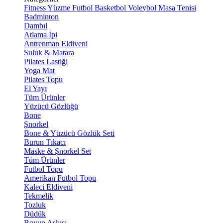
Fitness
Yüzme
Futbol
Basketbol
Voleybol
Masa Tenisi
Badminton
Dambıl
Atlama İpi
Antrenman Eldiveni
Suluk & Matara
Pilates Lastiği
Yoga Mat
Pilates Topu
El Yayı
Tüm Ürünler
Yüzücü Gözlüğü
Bone
Şnorkel
Bone & Yüzücü Gözlük Seti
Burun Tıkacı
Maske & Şnorkel Set
Tüm Ürünler
Futbol Topu
Amerikan Futbol Topu
Kaleci Eldiveni
Tekmelik
Tozluk
Düdük
Boyun Askısı