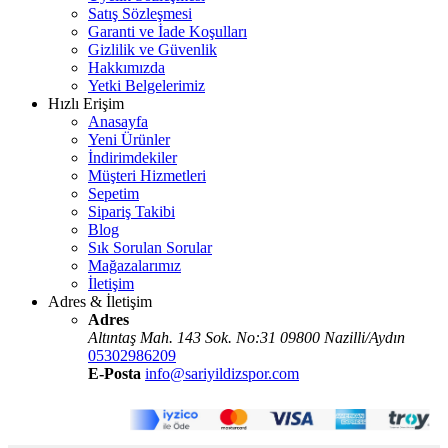
Satış Sözleşmesi
Garanti ve İade Koşulları
Gizlilik ve Güvenlik
Hakkımızda
Yetki Belgelerimiz
Hızlı Erişim
Anasayfa
Yeni Ürünler
İndirimdekiler
Müşteri Hizmetleri
Sepetim
Sipariş Takibi
Blog
Sık Sorulan Sorular
Mağazalarımız
İletişim
Adres & İletişim
Adres
Altıntaş Mah. 143 Sok. No:31 09800 Nazilli/Aydın
05302986209
E-Posta
info@sariyildizspor.com