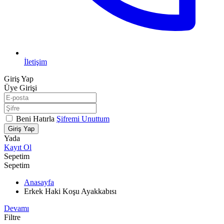
İletişim
Giriş Yap
Üye Girişi
Beni Hatırla
Şifremi Unuttum
Giriş Yap
Yada
Kayıt Ol
Sepetim
Sepetim
Anasayfa
Erkek Haki Koşu Ayakkabısı
Devamı
Filtre