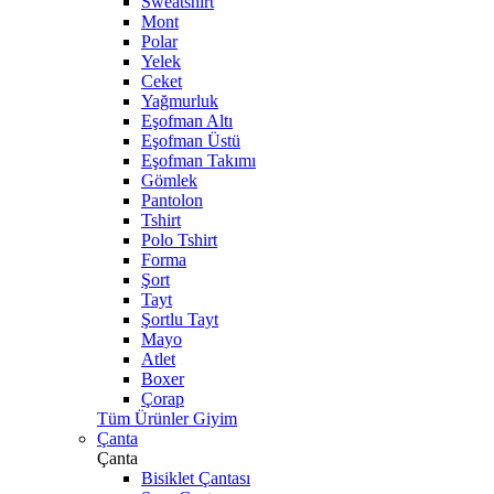
Sweatshirt
Mont
Polar
Yelek
Ceket
Yağmurluk
Eşofman Altı
Eşofman Üstü
Eşofman Takımı
Gömlek
Pantolon
Tshirt
Polo Tshirt
Forma
Şort
Tayt
Şortlu Tayt
Mayo
Atlet
Boxer
Çorap
Tüm Ürünler Giyim
Çanta
Çanta
Bisiklet Çantası