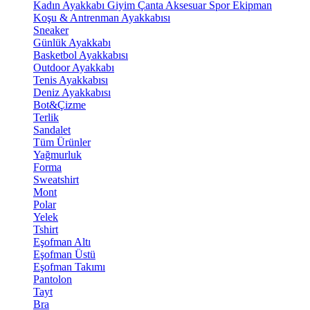
Kadın Ayakkabı
Giyim
Çanta
Aksesuar
Spor Ekipman
Koşu & Antrenman Ayakkabısı
Sneaker
Günlük Ayakkabı
Basketbol Ayakkabısı
Outdoor Ayakkabı
Tenis Ayakkabısı
Deniz Ayakkabısı
Bot&Çizme
Terlik
Sandalet
Tüm Ürünler
Yağmurluk
Forma
Sweatshirt
Mont
Polar
Yelek
Tshirt
Eşofman Altı
Eşofman Üstü
Eşofman Takımı
Pantolon
Tayt
Bra