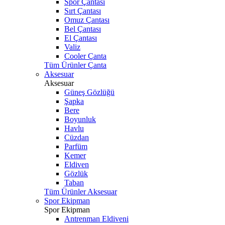
Spor Çantası
Sırt Çantası
Omuz Çantası
Bel Çantası
El Çantası
Valiz
Cooler Çanta
Tüm Ürünler Çanta
Aksesuar
Aksesuar
Güneş Gözlüğü
Şapka
Bere
Boyunluk
Havlu
Cüzdan
Parfüm
Kemer
Eldiven
Gözlük
Taban
Tüm Ürünler Aksesuar
Spor Ekipman
Spor Ekipman
Antrenman Eldiveni