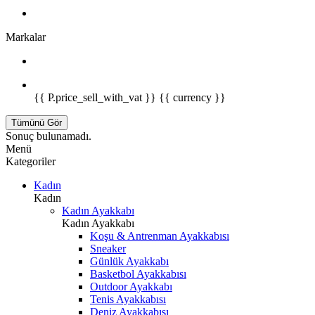
Markalar
{{ P.price_sell_with_vat }} {{ currency }}
Tümünü Gör
Sonuç bulunamadı.
Menü
Kategoriler
Kadın
Kadın
Kadın Ayakkabı
Kadın Ayakkabı
Koşu & Antrenman Ayakkabısı
Sneaker
Günlük Ayakkabı
Basketbol Ayakkabısı
Outdoor Ayakkabı
Tenis Ayakkabısı
Deniz Ayakkabısı