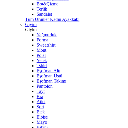
Bot&Çizme
Terlik
Sandalet
Tüm Ürünler Kadın Ayakkabı
Giyim
Giyim
Yağmurluk
Forma
Sweatshirt
Mont
Polar
Yelek
Tshirt
Eşofman Altı
Eşofman Üstü
Eşofman Takımı
Pantolon
Tayt
Bra
Atlet
Şort
Etek
Elbise
Mayo
Bikini