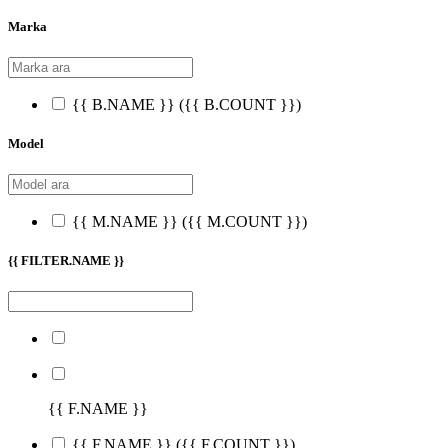
Marka
{{ B.NAME }}
({{ B.COUNT }})
Model
{{ M.NAME }}
({{ M.COUNT }})
{{ FILTER.NAME }}
{{ F.NAME }}
{{ F.NAME }}
({{ F.COUNT }})