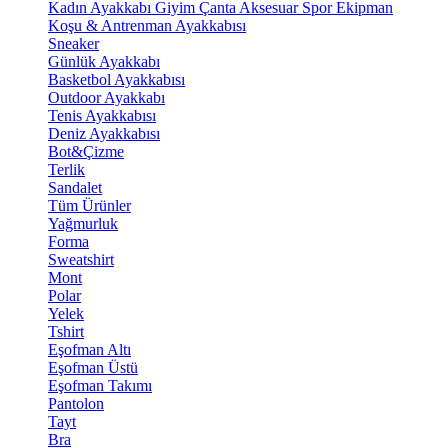
Kadın Ayakkabı
Giyim
Çanta
Aksesuar
Spor Ekipman
Koşu & Antrenman Ayakkabısı
Sneaker
Günlük Ayakkabı
Basketbol Ayakkabısı
Outdoor Ayakkabı
Tenis Ayakkabısı
Deniz Ayakkabısı
Bot&Çizme
Terlik
Sandalet
Tüm Ürünler
Yağmurluk
Forma
Sweatshirt
Mont
Polar
Yelek
Tshirt
Eşofman Altı
Eşofman Üstü
Eşofman Takımı
Pantolon
Tayt
Bra