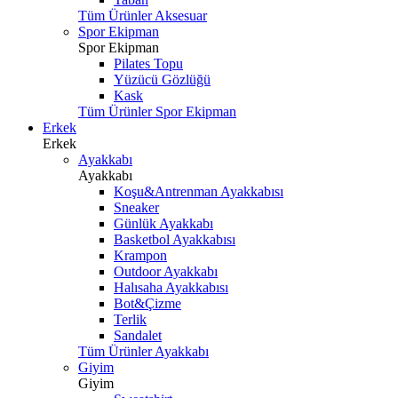
Tüm Ürünler Aksesuar
Spor Ekipman
Spor Ekipman
Pilates Topu
Yüzücü Gözlüğü
Kask
Tüm Ürünler Spor Ekipman
Erkek
Erkek
Ayakkabı
Ayakkabı
Koşu&Antrenman Ayakkabısı
Sneaker
Günlük Ayakkabı
Basketbol Ayakkabısı
Krampon
Outdoor Ayakkabı
Halısaha Ayakkabısı
Bot&Çizme
Terlik
Sandalet
Tüm Ürünler Ayakkabı
Giyim
Giyim