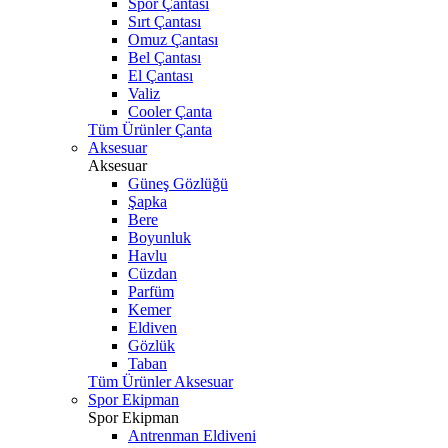
Spor Çantası
Sırt Çantası
Omuz Çantası
Bel Çantası
El Çantası
Valiz
Cooler Çanta
Tüm Ürünler Çanta
Aksesuar
Aksesuar
Güneş Gözlüğü
Şapka
Bere
Boyunluk
Havlu
Cüzdan
Parfüm
Kemer
Eldiven
Gözlük
Taban
Tüm Ürünler Aksesuar
Spor Ekipman
Spor Ekipman
Antrenman Eldiveni