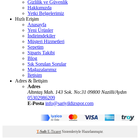
Gizlilik ve Güvenlik
Hakkımızda
Yetki Belgelerimiz
Hızlı Erişim
Anasayfa
Yeni Ürünler
İndirimdekiler
Müşteri Hizmetleri
Sepetim
Sipariş Takibi
Blog
Sık Sorulan Sorular
Mağazalarımız
İletişim
Adres & İletişim
Adres
Altıntaş Mah. 143 Sok. No:31 09800 Nazilli/Aydın
05302986209
E-Posta
info@sariyildizspor.com
T
-Soft
E-Ticaret
Sistemleriyle Hazırlanmıştır.