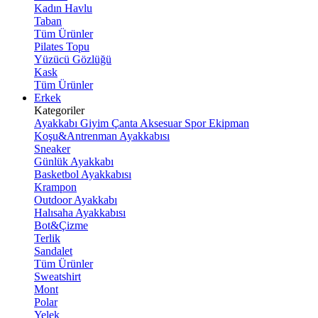
Kadın Havlu
Taban
Tüm Ürünler
Pilates Topu
Yüzücü Gözlüğü
Kask
Tüm Ürünler
Erkek
Kategoriler
Ayakkabı
Giyim
Çanta
Aksesuar
Spor Ekipman
Koşu&Antrenman Ayakkabısı
Sneaker
Günlük Ayakkabı
Basketbol Ayakkabısı
Krampon
Outdoor Ayakkabı
Halısaha Ayakkabısı
Bot&Çizme
Terlik
Sandalet
Tüm Ürünler
Sweatshirt
Mont
Polar
Yelek