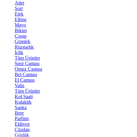
Atlet
Şort
Etek
Elbise
Mayo
Bikini
Çorap
Gömlek
Rüzgarlık
İçlik
Tüm Ürünler
Spor Çantası
Omuz Çantası
Bel Çantası
El Çantası
Valiz
Tüm Ürünler
Kol Saati
Kulaklık
Şapka
Bere
Parfüm
Eldiven
Cüzdan
Gözlük