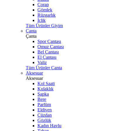
Çorap
Gömlek
Rüzgarlık
İçlik
Tüm Ürünler Giyim
Çanta
Çanta
Spor Çantası
Omuz Çantası
Bel Çantası
El Çantası
Valiz
Tüm Ürünler Çanta
Aksesuar
Aksesuar
Kol Saati
Kulaklık
Şapka
Bere
Parfüm
Eldiven
Cüzdan
Gözlük
Kadın Havlu
Taban