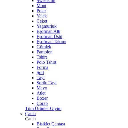
Sweatshirt
Mont
Polar
Yelek
Ceket
Yağmurluk
Eşofman Altı
Eşofman Üstü
Eşofman Takımı
Gömlek
Pantolon
Tshirt
Polo Tshirt
Forma
Şort
Tayt
Şortlu Tayt
Mayo
Atlet
Boxer
Çorap
Tüm Ürünler Giyim
Çanta
Çanta
Bisiklet Çantası