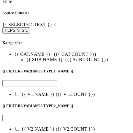
Filtre
Seçilen Filtreler
{{ SELECTED.TEXT }} ×
HEPSİNİ SİL
Kategoriler
{{ CAT.NAME }}
({{ CAT.COUNT }})
{{ SUB.NAME }}
({{ SUB.COUNT }})
{{ FILTERS.VARIANTS.TYPE1_NAME }}
{{ V1.NAME }}
({{ V1.COUNT }})
{{ FILTERS.VARIANTS.TYPE2_NAME }}
{{ V2.NAME }}
({{ V2.COUNT }})