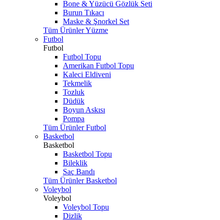
Bone & Yüzücü Gözlük Seti
Burun Tıkacı
Maske & Şnorkel Set
Tüm Ürünler Yüzme
Futbol
Futbol
Futbol Topu
Amerikan Futbol Topu
Kaleci Eldiveni
Tekmelik
Tozluk
Düdük
Boyun Askısı
Pompa
Tüm Ürünler Futbol
Basketbol
Basketbol
Basketbol Topu
Bileklik
Saç Bandı
Tüm Ürünler Basketbol
Voleybol
Voleybol
Voleybol Topu
Dizlik