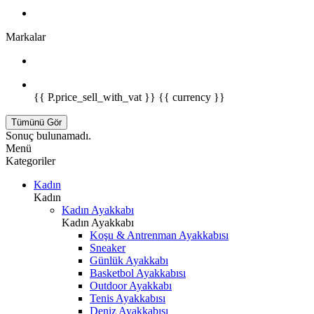
Markalar
{{ P.price_sell_with_vat }} {{ currency }}
Tümünü Gör
Sonuç bulunamadı.
Menü
Kategoriler
Kadın
Kadın
Kadın Ayakkabı
Kadın Ayakkabı
Koşu & Antrenman Ayakkabısı
Sneaker
Günlük Ayakkabı
Basketbol Ayakkabısı
Outdoor Ayakkabı
Tenis Ayakkabısı
Deniz Ayakkabısı