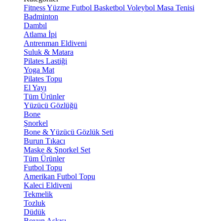
Fitness
Yüzme
Futbol
Basketbol
Voleybol
Masa Tenisi
Badminton
Dambıl
Atlama İpi
Antrenman Eldiveni
Suluk & Matara
Pilates Lastiği
Yoga Mat
Pilates Topu
El Yayı
Tüm Ürünler
Yüzücü Gözlüğü
Bone
Şnorkel
Bone & Yüzücü Gözlük Seti
Burun Tıkacı
Maske & Şnorkel Set
Tüm Ürünler
Futbol Topu
Amerikan Futbol Topu
Kaleci Eldiveni
Tekmelik
Tozluk
Düdük
Boyun Askısı