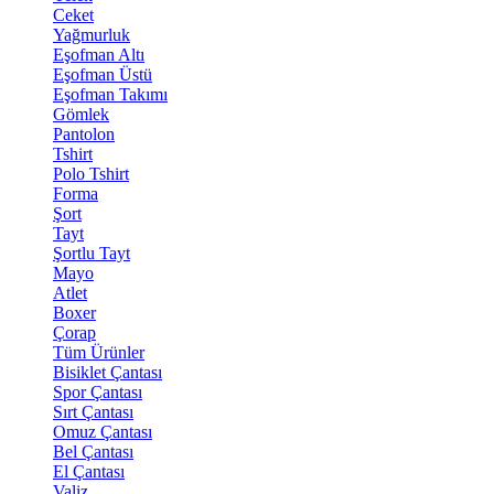
Ceket
Yağmurluk
Eşofman Altı
Eşofman Üstü
Eşofman Takımı
Gömlek
Pantolon
Tshirt
Polo Tshirt
Forma
Şort
Tayt
Şortlu Tayt
Mayo
Atlet
Boxer
Çorap
Tüm Ürünler
Bisiklet Çantası
Spor Çantası
Sırt Çantası
Omuz Çantası
Bel Çantası
El Çantası
Valiz