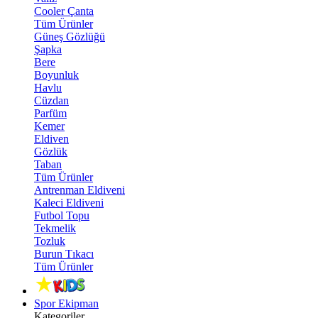
Cooler Çanta
Tüm Ürünler
Güneş Gözlüğü
Şapka
Bere
Boyunluk
Havlu
Cüzdan
Parfüm
Kemer
Eldiven
Gözlük
Taban
Tüm Ürünler
Antrenman Eldiveni
Kaleci Eldiveni
Futbol Topu
Tekmelik
Tozluk
Burun Tıkacı
Tüm Ürünler
Spor Ekipman
Kategoriler