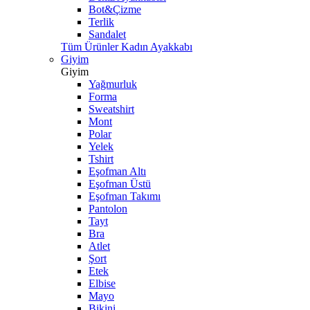
Bot&Çizme
Terlik
Sandalet
Tüm Ürünler Kadın Ayakkabı
Giyim
Giyim
Yağmurluk
Forma
Sweatshirt
Mont
Polar
Yelek
Tshirt
Eşofman Altı
Eşofman Üstü
Eşofman Takımı
Pantolon
Tayt
Bra
Atlet
Şort
Etek
Elbise
Mayo
Bikini