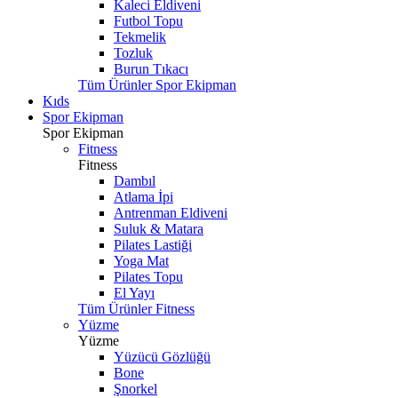
Kaleci Eldiveni
Futbol Topu
Tekmelik
Tozluk
Burun Tıkacı
Tüm Ürünler Spor Ekipman
Kıds
Spor Ekipman
Spor Ekipman
Fitness
Fitness
Dambıl
Atlama İpi
Antrenman Eldiveni
Suluk & Matara
Pilates Lastiği
Yoga Mat
Pilates Topu
El Yayı
Tüm Ürünler Fitness
Yüzme
Yüzme
Yüzücü Gözlüğü
Bone
Şnorkel