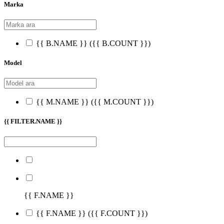
Marka
{{ B.NAME }}
({{ B.COUNT }})
Model
{{ M.NAME }}
({{ M.COUNT }})
{{ FILTER.NAME }}
{{ F.NAME }}
{{ F.NAME }}
({{ F.COUNT }})