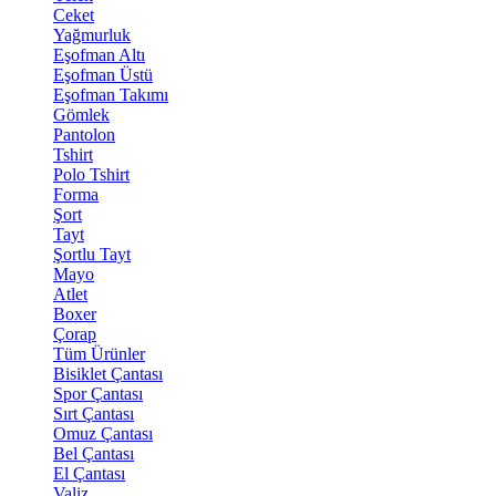
Ceket
Yağmurluk
Eşofman Altı
Eşofman Üstü
Eşofman Takımı
Gömlek
Pantolon
Tshirt
Polo Tshirt
Forma
Şort
Tayt
Şortlu Tayt
Mayo
Atlet
Boxer
Çorap
Tüm Ürünler
Bisiklet Çantası
Spor Çantası
Sırt Çantası
Omuz Çantası
Bel Çantası
El Çantası
Valiz