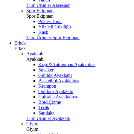
Tüm Ürünler Aksesuar
Spor Ekipman
Spor Ekipman
Pilates Topu
Yüzücü Gözlüğü
Kask
Tüm Ürünler Spor Ekipman
Erkek
Erkek
Ayakkabı
Ayakkabı
Koşu&Antrenman Ayakkabısı
Sneaker
Günlük Ayakkabı
Basketbol Ayakkabısı
Krampon
Outdoor Ayakkabı
Halısaha Ayakkabısı
Bot&Çizme
Terlik
Sandalet
Tüm Ürünler Ayakkabı
Giyim
Giyim