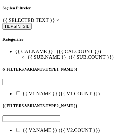
Seçilen Filtreler
{{ SELECTED.TEXT }} ×
HEPSİNİ SİL
Kategoriler
{{ CAT.NAME }}
({{ CAT.COUNT }})
{{ SUB.NAME }}
({{ SUB.COUNT }})
{{ FILTERS.VARIANTS.TYPE1_NAME }}
{{ V1.NAME }}
({{ V1.COUNT }})
{{ FILTERS.VARIANTS.TYPE2_NAME }}
{{ V2.NAME }}
({{ V2.COUNT }})