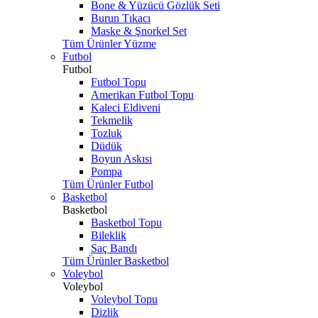
Bone & Yüzücü Gözlük Seti
Burun Tıkacı
Maske & Şnorkel Set
Tüm Ürünler Yüzme
Futbol
Futbol
Futbol Topu
Amerikan Futbol Topu
Kaleci Eldiveni
Tekmelik
Tozluk
Düdük
Boyun Askısı
Pompa
Tüm Ürünler Futbol
Basketbol
Basketbol
Basketbol Topu
Bileklik
Saç Bandı
Tüm Ürünler Basketbol
Voleybol
Voleybol
Voleybol Topu
Dizlik