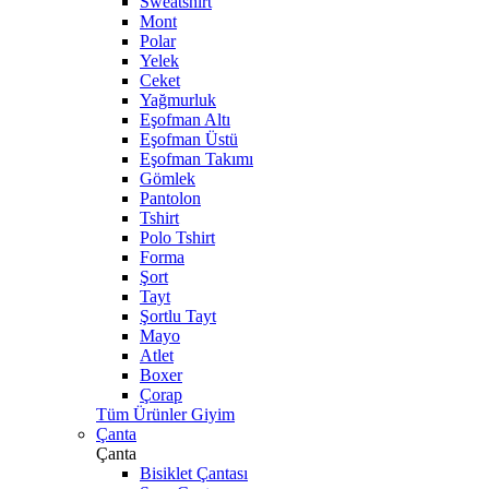
Sweatshirt
Mont
Polar
Yelek
Ceket
Yağmurluk
Eşofman Altı
Eşofman Üstü
Eşofman Takımı
Gömlek
Pantolon
Tshirt
Polo Tshirt
Forma
Şort
Tayt
Şortlu Tayt
Mayo
Atlet
Boxer
Çorap
Tüm Ürünler Giyim
Çanta
Çanta
Bisiklet Çantası