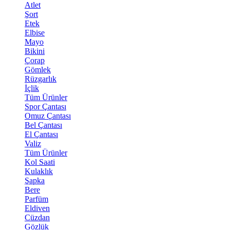
Atlet
Şort
Etek
Elbise
Mayo
Bikini
Çorap
Gömlek
Rüzgarlık
İçlik
Tüm Ürünler
Spor Çantası
Omuz Çantası
Bel Çantası
El Çantası
Valiz
Tüm Ürünler
Kol Saati
Kulaklık
Şapka
Bere
Parfüm
Eldiven
Cüzdan
Gözlük