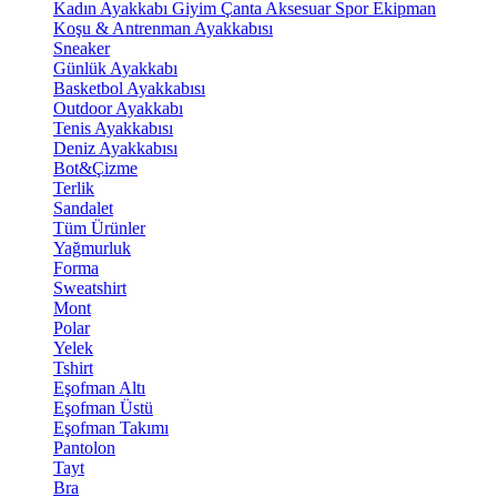
Kadın Ayakkabı
Giyim
Çanta
Aksesuar
Spor Ekipman
Koşu & Antrenman Ayakkabısı
Sneaker
Günlük Ayakkabı
Basketbol Ayakkabısı
Outdoor Ayakkabı
Tenis Ayakkabısı
Deniz Ayakkabısı
Bot&Çizme
Terlik
Sandalet
Tüm Ürünler
Yağmurluk
Forma
Sweatshirt
Mont
Polar
Yelek
Tshirt
Eşofman Altı
Eşofman Üstü
Eşofman Takımı
Pantolon
Tayt
Bra