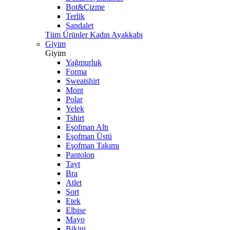
Bot&Çizme
Terlik
Sandalet
Tüm Ürünler Kadın Ayakkabı
Giyim
Giyim
Yağmurluk
Forma
Sweatshirt
Mont
Polar
Yelek
Tshirt
Eşofman Altı
Eşofman Üstü
Eşofman Takımı
Pantolon
Tayt
Bra
Atlet
Şort
Etek
Elbise
Mayo
Bikini