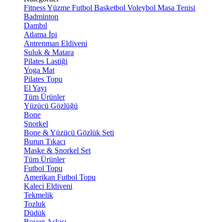
Fitness
Yüzme
Futbol
Basketbol
Voleybol
Masa Tenisi
Badminton
Dambıl
Atlama İpi
Antrenman Eldiveni
Suluk & Matara
Pilates Lastiği
Yoga Mat
Pilates Topu
El Yayı
Tüm Ürünler
Yüzücü Gözlüğü
Bone
Şnorkel
Bone & Yüzücü Gözlük Seti
Burun Tıkacı
Maske & Şnorkel Set
Tüm Ürünler
Futbol Topu
Amerikan Futbol Topu
Kaleci Eldiveni
Tekmelik
Tozluk
Düdük
Boyun Askısı