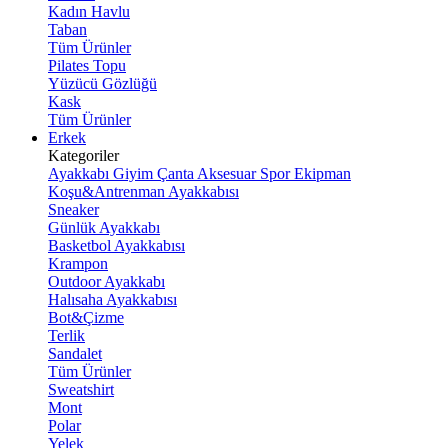
Kadın Havlu
Taban
Tüm Ürünler
Pilates Topu
Yüzücü Gözlüğü
Kask
Tüm Ürünler
Erkek
Kategoriler
Ayakkabı
Giyim
Çanta
Aksesuar
Spor Ekipman
Koşu&Antrenman Ayakkabısı
Sneaker
Günlük Ayakkabı
Basketbol Ayakkabısı
Krampon
Outdoor Ayakkabı
Halısaha Ayakkabısı
Bot&Çizme
Terlik
Sandalet
Tüm Ürünler
Sweatshirt
Mont
Polar
Yelek