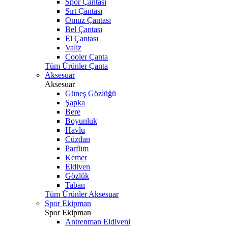
Spor Çantası
Sırt Çantası
Omuz Çantası
Bel Çantası
El Çantası
Valiz
Cooler Çanta
Tüm Ürünler Çanta
Aksesuar
Aksesuar
Güneş Gözlüğü
Şapka
Bere
Boyunluk
Havlu
Cüzdan
Parfüm
Kemer
Eldiven
Gözlük
Taban
Tüm Ürünler Aksesuar
Spor Ekipman
Spor Ekipman
Antrenman Eldiveni