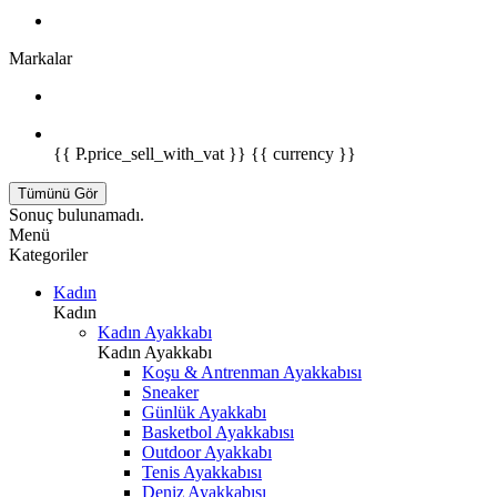
Markalar
{{ P.price_sell_with_vat }} {{ currency }}
Tümünü Gör
Sonuç bulunamadı.
Menü
Kategoriler
Kadın
Kadın
Kadın Ayakkabı
Kadın Ayakkabı
Koşu & Antrenman Ayakkabısı
Sneaker
Günlük Ayakkabı
Basketbol Ayakkabısı
Outdoor Ayakkabı
Tenis Ayakkabısı
Deniz Ayakkabısı