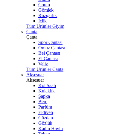
Çorap
Gömlek
Rüzgarlık
İçlik
Tüm Ürünler Giyim
Çanta
Çanta
Spor Çantası
Omuz Çantası
Bel Çantası
El Çantası
Valiz
Tüm Ürünler Çanta
Aksesuar
Aksesuar
Kol Saati
Kulaklık
Şapka
Bere
Parfüm
Eldiven
Cüzdan
Gözlük
Kadın Havlu
Taban