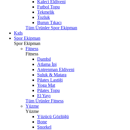
Kaleci Eldiveni
Futbol Topu
Tekmelik
Tozluk
Burun Tıkacı
Tüm Ürünler Spor Ekipman
Kıds
Spor Ekipman
Spor Ekipman
Fitness
Fitness
Dambıl
Atlama İpi
Antrenman Eldiveni
Suluk & Matara
Pilates Lastiği
Yoga Mat
Pilates Topu
El Yayı
Tüm Ürünler Fitness
Yüzme
Yüzme
Yüzücü Gözlüğü
Bone
Şnorkel