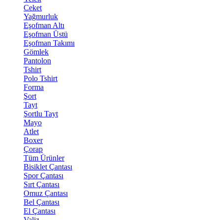
Ceket
Yağmurluk
Eşofman Altı
Eşofman Üstü
Eşofman Takımı
Gömlek
Pantolon
Tshirt
Polo Tshirt
Forma
Şort
Tayt
Şortlu Tayt
Mayo
Atlet
Boxer
Çorap
Tüm Ürünler
Bisiklet Çantası
Spor Çantası
Sırt Çantası
Omuz Çantası
Bel Çantası
El Çantası
Valiz