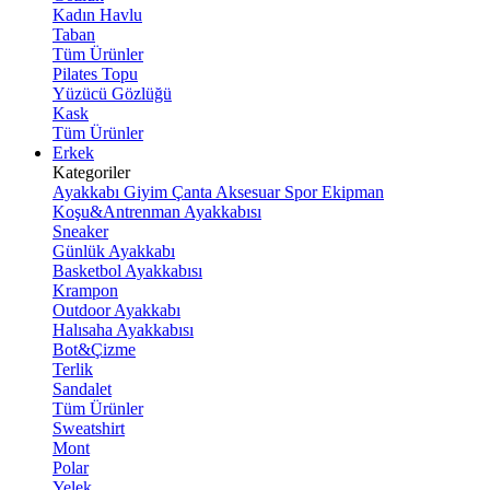
Kadın Havlu
Taban
Tüm Ürünler
Pilates Topu
Yüzücü Gözlüğü
Kask
Tüm Ürünler
Erkek
Kategoriler
Ayakkabı
Giyim
Çanta
Aksesuar
Spor Ekipman
Koşu&Antrenman Ayakkabısı
Sneaker
Günlük Ayakkabı
Basketbol Ayakkabısı
Krampon
Outdoor Ayakkabı
Halısaha Ayakkabısı
Bot&Çizme
Terlik
Sandalet
Tüm Ürünler
Sweatshirt
Mont
Polar
Yelek