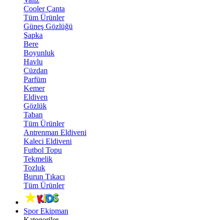
Cooler Çanta
Tüm Ürünler
Güneş Gözlüğü
Şapka
Bere
Boyunluk
Havlu
Cüzdan
Parfüm
Kemer
Eldiven
Gözlük
Taban
Tüm Ürünler
Antrenman Eldiveni
Kaleci Eldiveni
Futbol Topu
Tekmelik
Tozluk
Burun Tıkacı
Tüm Ürünler
Spor Ekipman
Kategoriler