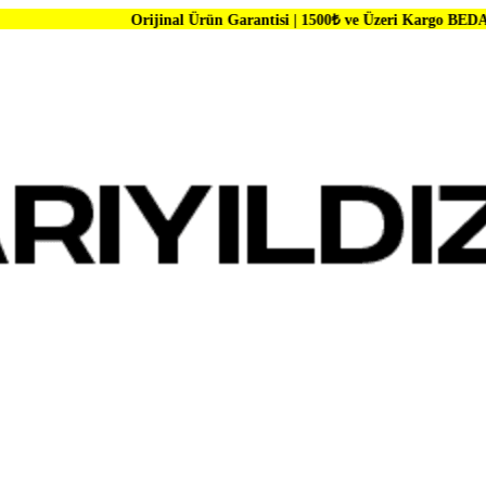
Orijinal Ürün Garantisi | 1500₺ ve Üzeri Kargo BEDAVA | Dünya Mar