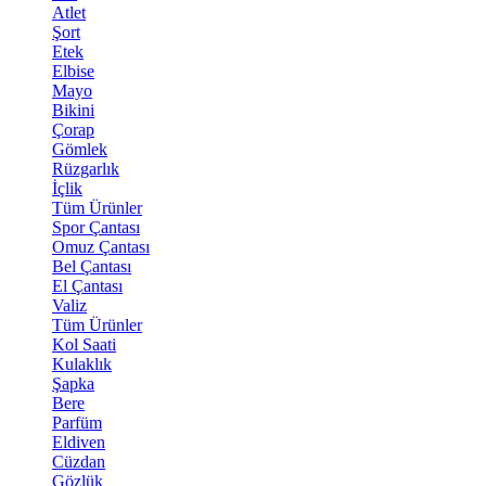
Atlet
Şort
Etek
Elbise
Mayo
Bikini
Çorap
Gömlek
Rüzgarlık
İçlik
Tüm Ürünler
Spor Çantası
Omuz Çantası
Bel Çantası
El Çantası
Valiz
Tüm Ürünler
Kol Saati
Kulaklık
Şapka
Bere
Parfüm
Eldiven
Cüzdan
Gözlük