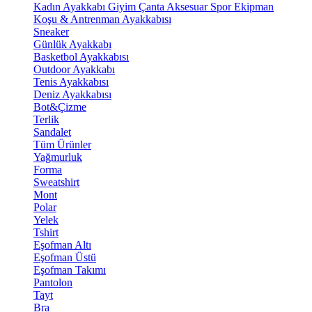
Kadın Ayakkabı
Giyim
Çanta
Aksesuar
Spor Ekipman
Koşu & Antrenman Ayakkabısı
Sneaker
Günlük Ayakkabı
Basketbol Ayakkabısı
Outdoor Ayakkabı
Tenis Ayakkabısı
Deniz Ayakkabısı
Bot&Çizme
Terlik
Sandalet
Tüm Ürünler
Yağmurluk
Forma
Sweatshirt
Mont
Polar
Yelek
Tshirt
Eşofman Altı
Eşofman Üstü
Eşofman Takımı
Pantolon
Tayt
Bra