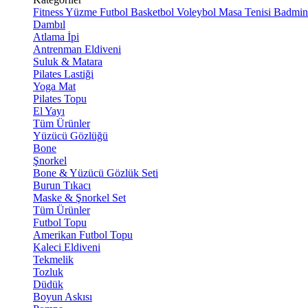
Fitness
Yüzme
Futbol
Basketbol
Voleybol
Masa Tenisi
Badmin
Dambıl
Atlama İpi
Antrenman Eldiveni
Suluk & Matara
Pilates Lastiği
Yoga Mat
Pilates Topu
El Yayı
Tüm Ürünler
Yüzücü Gözlüğü
Bone
Şnorkel
Bone & Yüzücü Gözlük Seti
Burun Tıkacı
Maske & Şnorkel Set
Tüm Ürünler
Futbol Topu
Amerikan Futbol Topu
Kaleci Eldiveni
Tekmelik
Tozluk
Düdük
Boyun Askısı