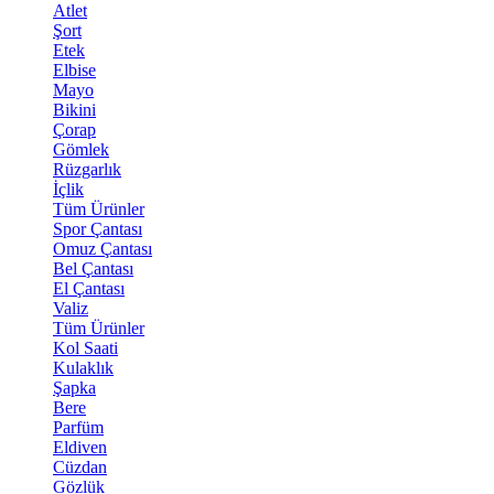
Atlet
Şort
Etek
Elbise
Mayo
Bikini
Çorap
Gömlek
Rüzgarlık
İçlik
Tüm Ürünler
Spor Çantası
Omuz Çantası
Bel Çantası
El Çantası
Valiz
Tüm Ürünler
Kol Saati
Kulaklık
Şapka
Bere
Parfüm
Eldiven
Cüzdan
Gözlük