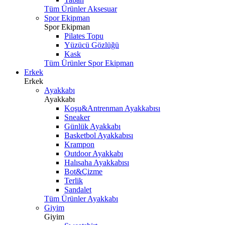
Tüm Ürünler Aksesuar
Spor Ekipman
Spor Ekipman
Pilates Topu
Yüzücü Gözlüğü
Kask
Tüm Ürünler Spor Ekipman
Erkek
Erkek
Ayakkabı
Ayakkabı
Koşu&Antrenman Ayakkabısı
Sneaker
Günlük Ayakkabı
Basketbol Ayakkabısı
Krampon
Outdoor Ayakkabı
Halısaha Ayakkabısı
Bot&Çizme
Terlik
Sandalet
Tüm Ürünler Ayakkabı
Giyim
Giyim