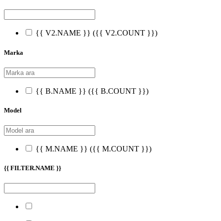
{{ V2.NAME }}
({{ V2.COUNT }})
Marka
{{ B.NAME }}
({{ B.COUNT }})
Model
{{ M.NAME }}
({{ M.COUNT }})
{{ FILTER.NAME }}