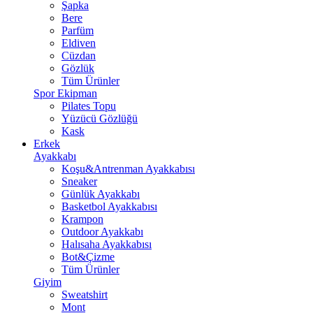
Şapka
Bere
Parfüm
Eldiven
Cüzdan
Gözlük
Tüm Ürünler
Spor Ekipman
Pilates Topu
Yüzücü Gözlüğü
Kask
Erkek
Ayakkabı
Koşu&Antrenman Ayakkabısı
Sneaker
Günlük Ayakkabı
Basketbol Ayakkabısı
Krampon
Outdoor Ayakkabı
Halısaha Ayakkabısı
Bot&Çizme
Tüm Ürünler
Giyim
Sweatshirt
Mont