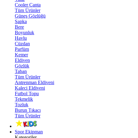
Cooler Çanta
Tüm Ürünler
Güneş Gözlüğü
Şapka
Bere
Boyunluk
Havlu
Cüzdan
Parfüm
Kemer
Eldiven
Gözlük
Taban
Tüm Ürünler
Antrenman Eldiveni
Kaleci Eldiveni
Futbol Topu
Tekmelik
Tozluk
Burun Tıkacı
Tüm Ürünler
Spor Ekipman
Kategoriler