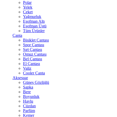
Polar
Yelek
Ceket
Yağmurluk
Eşofman Altı
Eşofman Üstü
Tüm Ürünler
Çanta
Bisiklet Çantası
Spor Çantası
Sırt Çantası
Omuz Çantası
Bel Çantası
El Çantası
Valiz
Cooler Çanta
Aksesuar
Güneş Gözlüğü
Şapka
Bere
Boyunluk
Havlu
Cüzdan
Parfüm
Kemer