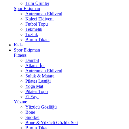
Tüm Ürünler
Spor Ekipman
Antrenman Eldiveni
Kaleci Eldiveni
Futbol Topu
Tekmelik
Tozluk
Burun Tıkacı
Kıds
Spor Ekipman
Fitness
Dambıl
Atlama İpi
Antrenman Eldiveni
Suluk & Matara
Pilates Lastiği
Yoga Mat
Pilates Topu
El Yayı
Yüzme
Yüzücü Gözlüğü
Bone
Şnorkel
Bone & Yüzücü Gözlük Seti
Burun Tıkacı