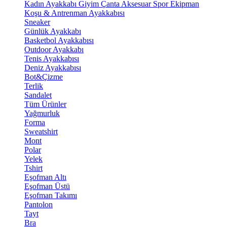
Kadın Ayakkabı
Giyim
Çanta
Aksesuar
Spor Ekipman
Koşu & Antrenman Ayakkabısı
Sneaker
Günlük Ayakkabı
Basketbol Ayakkabısı
Outdoor Ayakkabı
Tenis Ayakkabısı
Deniz Ayakkabısı
Bot&Çizme
Terlik
Sandalet
Tüm Ürünler
Yağmurluk
Forma
Sweatshirt
Mont
Polar
Yelek
Tshirt
Eşofman Altı
Eşofman Üstü
Eşofman Takımı
Pantolon
Tayt
Bra