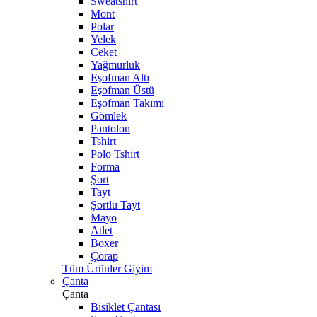
Sweatshirt
Mont
Polar
Yelek
Ceket
Yağmurluk
Eşofman Altı
Eşofman Üstü
Eşofman Takımı
Gömlek
Pantolon
Tshirt
Polo Tshirt
Forma
Şort
Tayt
Şortlu Tayt
Mayo
Atlet
Boxer
Çorap
Tüm Ürünler Giyim
Çanta
Çanta
Bisiklet Çantası