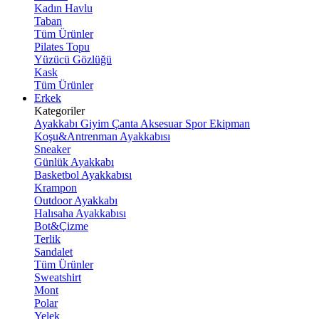
Kadın Havlu
Taban
Tüm Ürünler
Pilates Topu
Yüzücü Gözlüğü
Kask
Tüm Ürünler
Erkek
Kategoriler
Ayakkabı
Giyim
Çanta
Aksesuar
Spor Ekipman
Koşu&Antrenman Ayakkabısı
Sneaker
Günlük Ayakkabı
Basketbol Ayakkabısı
Krampon
Outdoor Ayakkabı
Halısaha Ayakkabısı
Bot&Çizme
Terlik
Sandalet
Tüm Ürünler
Sweatshirt
Mont
Polar
Yelek