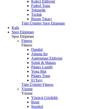
Kaleci Eldiveni
Futbol Topu
Tekmelik
Tozluk
Burun Tıkacı
Tüm Ürünler Spor Ekipman
Kıds
Spor Ekipman
Spor Ekipman
Fitness
Fitness
Dambıl
Atlama İpi
Antrenman Eldiveni
Suluk & Matara
Pilates Lastiği
Yoga Mat
Pilates Topu
El Yayı
Tüm Ürünler Fitness
Yüzme
Yüzme
Yüzücü Gözlüğü
Bone
Şnorkel