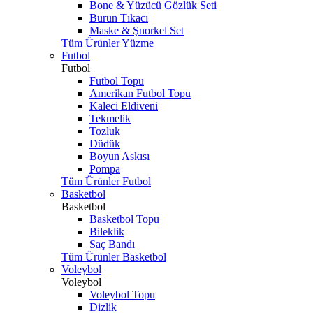
Bone & Yüzücü Gözlük Seti
Burun Tıkacı
Maske & Şnorkel Set
Tüm Ürünler Yüzme
Futbol
Futbol
Futbol Topu
Amerikan Futbol Topu
Kaleci Eldiveni
Tekmelik
Tozluk
Düdük
Boyun Askısı
Pompa
Tüm Ürünler Futbol
Basketbol
Basketbol
Basketbol Topu
Bileklik
Saç Bandı
Tüm Ürünler Basketbol
Voleybol
Voleybol
Voleybol Topu
Dizlik