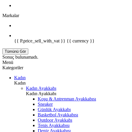
Markalar
{{ P.price_sell_with_vat }} {{ currency }}
Tümünü Gör
Sonuç bulunamadı.
Menü
Kategoriler
Kadın
Kadın
Kadın Ayakkabı
Kadın Ayakkabı
Koşu & Antrenman Ayakkabısı
Sneaker
Günlük Ayakkabı
Basketbol Ayakkabısı
Outdoor Ayakkabı
Tenis Ayakkabısı
Deniz Ayakkabısı