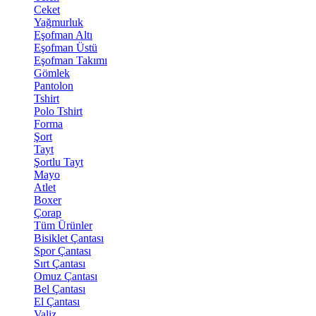
Ceket
Yağmurluk
Eşofman Altı
Eşofman Üstü
Eşofman Takımı
Gömlek
Pantolon
Tshirt
Polo Tshirt
Forma
Şort
Tayt
Şortlu Tayt
Mayo
Atlet
Boxer
Çorap
Tüm Ürünler
Bisiklet Çantası
Spor Çantası
Sırt Çantası
Omuz Çantası
Bel Çantası
El Çantası
Valiz