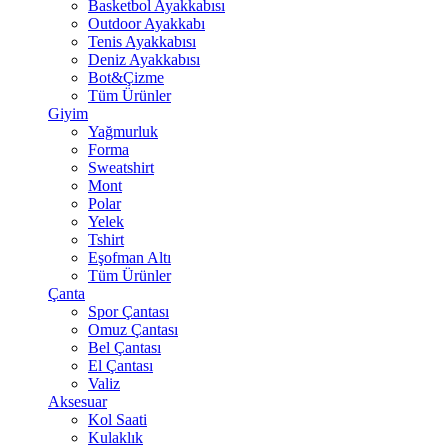
Basketbol Ayakkabısı
Outdoor Ayakkabı
Tenis Ayakkabısı
Deniz Ayakkabısı
Bot&Çizme
Tüm Ürünler
Giyim
Yağmurluk
Forma
Sweatshirt
Mont
Polar
Yelek
Tshirt
Eşofman Altı
Tüm Ürünler
Çanta
Spor Çantası
Omuz Çantası
Bel Çantası
El Çantası
Valiz
Aksesuar
Kol Saati
Kulaklık