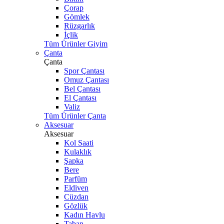
Çorap
Gömlek
Rüzgarlık
İçlik
Tüm Ürünler Giyim
Çanta
Çanta
Spor Çantası
Omuz Çantası
Bel Çantası
El Çantası
Valiz
Tüm Ürünler Çanta
Aksesuar
Aksesuar
Kol Saati
Kulaklık
Şapka
Bere
Parfüm
Eldiven
Cüzdan
Gözlük
Kadın Havlu
Taban