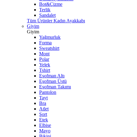
Bot&Çizme
Terlik
Sandalet
Tüm Ürünler Kadın Ayakkabı
Giyim
Giyim
Yağmurluk
Forma
Sweatshirt
Mont
Polar
Yelek
Tshirt
Eşofman Altı
Eşofman Üstü
Eşofman Takımı
Pantolon
Tayt
Bra
Atlet
Şort
Etek
Elbise
Mayo
Bikini