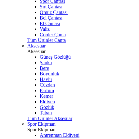
Spor Çantası
Sırt Çantası
Omuz Çantası
Bel Çantası
El Çantası
Valiz
Cooler Çanta
Tüm Ürünler Çanta
Aksesuar
Aksesuar
Güneş Gözlüğü
Şapka
Bere
Boyunluk
Havlu
Cüzdan
Parfüm
Kemer
Eldiven
Gözlük
Taban
Tüm Ürünler Aksesuar
Spor Ekipman
Spor Ekipman
Antrenman Eldiveni