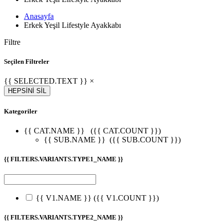
Anasayfa
Erkek Yeşil Lifestyle Ayakkabı
Filtre
Seçilen Filtreler
{{ SELECTED.TEXT }} ×
HEPSİNİ SİL
Kategoriler
{{ CAT.NAME }}
({{ CAT.COUNT }})
{{ SUB.NAME }}
({{ SUB.COUNT }})
{{ FILTERS.VARIANTS.TYPE1_NAME }}
{{ V1.NAME }}
({{ V1.COUNT }})
{{ FILTERS.VARIANTS.TYPE2_NAME }}