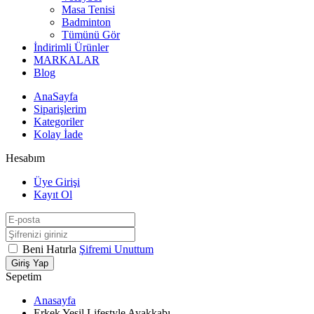
Masa Tenisi
Badminton
Tümünü Gör
İndirimli Ürünler
MARKALAR
Blog
AnaSayfa
Siparişlerim
Kategoriler
Kolay İade
Hesabım
Üye Girişi
Kayıt Ol
Beni Hatırla
Şifremi Unuttum
Giriş Yap
Sepetim
Anasayfa
Erkek Yeşil Lifestyle Ayakkabı