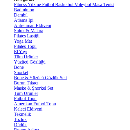
Fitness
Yüzme
Futbol
Basketbol
Voleybol
Masa Tenisi
Badminton
Dambıl
Atlama İpi
Antrenman Eldiveni
Suluk & Matara
Pilates Lastiği
Yoga Mat
Pilates Topu
El Yayı
Tüm Ürünler
Yüzücü Gözlüğü
Bone
Şnorkel
Bone & Yüzücü Gözlük Seti
Burun Tıkacı
Maske & Şnorkel Set
Tüm Ürünler
Futbol Topu
Amerikan Futbol Topu
Kaleci Eldiveni
Tekmelik
Tozluk
Düdük
Boyun Askısı