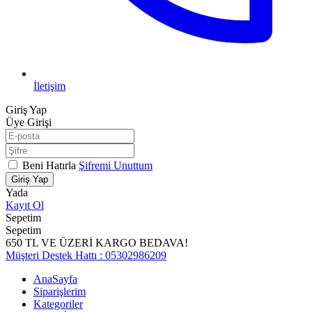
İletişim
Giriş Yap
Üye Girişi
Beni Hatırla
Şifremi Unuttum
Giriş Yap
Yada
Kayıt Ol
Sepetim
Sepetim
650 TL VE ÜZERİ KARGO BEDAVA!
Müşteri Destek Hattı : 05302986209
AnaSayfa
Siparişlerim
Kategoriler