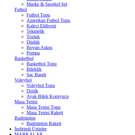
Maske & Şnorkel Set
Futbol
Futbol Topu
Amerikan Futbol Topu
Kaleci Eldiveni
Tekmelik
Tozluk
Düdük
Boyun Askısı
Pompa
Basketbol
Basketbol Topu
Bileklik
Saç Bandı
Voleybol
Voleybol Topu
Dizlik
Ayak Bilek Koruyucu
Masa Tenisi
Masa Tenisi Topu
Masa Tenisi Raketi
Badminton
Badminton Raketi
İndirimli Ürünler
MARKALAR