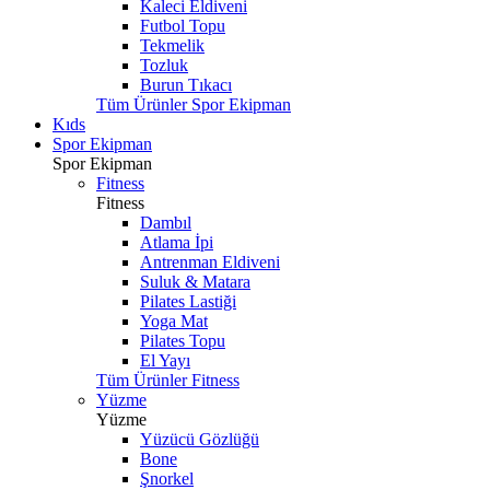
Kaleci Eldiveni
Futbol Topu
Tekmelik
Tozluk
Burun Tıkacı
Tüm Ürünler Spor Ekipman
Kıds
Spor Ekipman
Spor Ekipman
Fitness
Fitness
Dambıl
Atlama İpi
Antrenman Eldiveni
Suluk & Matara
Pilates Lastiği
Yoga Mat
Pilates Topu
El Yayı
Tüm Ürünler Fitness
Yüzme
Yüzme
Yüzücü Gözlüğü
Bone
Şnorkel