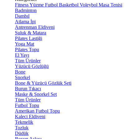
Fitness
Yüzme
Futbol
Basketbol
Voleybol
Masa Tenisi
Badminton
Dambıl
Atlama İpi
Antrenman Eldiveni
Suluk & Matara
Pilates Lastiği
Yoga Mat
Pilates Topu
El Yayı
Tüm Ürünler
Yüzücü Gözlüğü
Bone
Şnorkel
Bone & Yüzücü Gözlük Seti
Burun Tıkacı
Maske & Şnorkel Set
Tüm Ürünler
Futbol Topu
Amerikan Futbol Topu
Kaleci Eldiveni
Tekmelik
Tozluk
Düdük
Boyun Askısı