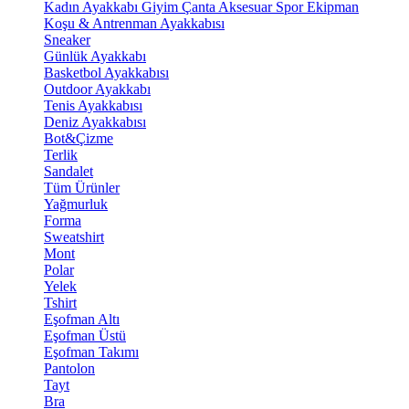
Kadın Ayakkabı
Giyim
Çanta
Aksesuar
Spor Ekipman
Koşu & Antrenman Ayakkabısı
Sneaker
Günlük Ayakkabı
Basketbol Ayakkabısı
Outdoor Ayakkabı
Tenis Ayakkabısı
Deniz Ayakkabısı
Bot&Çizme
Terlik
Sandalet
Tüm Ürünler
Yağmurluk
Forma
Sweatshirt
Mont
Polar
Yelek
Tshirt
Eşofman Altı
Eşofman Üstü
Eşofman Takımı
Pantolon
Tayt
Bra