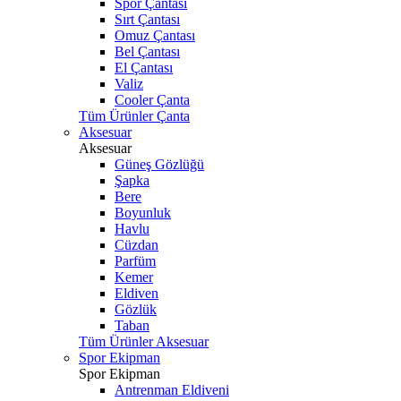
Spor Çantası
Sırt Çantası
Omuz Çantası
Bel Çantası
El Çantası
Valiz
Cooler Çanta
Tüm Ürünler Çanta
Aksesuar
Aksesuar
Güneş Gözlüğü
Şapka
Bere
Boyunluk
Havlu
Cüzdan
Parfüm
Kemer
Eldiven
Gözlük
Taban
Tüm Ürünler Aksesuar
Spor Ekipman
Spor Ekipman
Antrenman Eldiveni