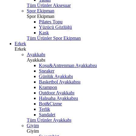
Tüm Ürünler Aksesuar
Spor Ekipman
Spor Ekipman
Pilates Topu
Yüzücü Gözlüğü
Kask
Tüm Ürünler Spor Ekipman
Erkek
Erkek
Ayakkabı
Ayakkabı
Koşu&Antrenman Ayakkabısı
Sneaker
Günlük Ayakkabı
Basketbol Ayakkabısı
Krampon
Outdoor Ayakkabı
Halısaha Ayakkabısı
Bot&Çizme
Terlik
Sandalet
Tüm Ürünler Ayakkabı
Giyim
Giyim