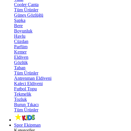
Cooler Çanta
Tüm Ürünler
Güneş Gözlüğü
Şapka
Bere
Boyunluk
Havlu
Cüzdan
Parfüm
Kemer
Eldiven
Gözlük
Taban
Tüm Ürünler
Antrenman Eldiveni
Kaleci Eldiveni
Futbol Topu
Tekmelik
Tozluk
Burun Tıkacı
Tüm Ürünler
Spor Ekipman
Kategoriler