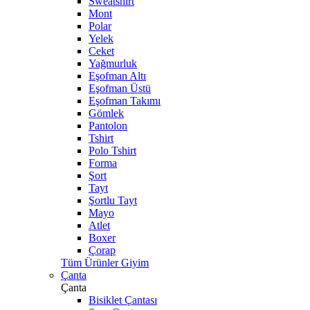
Sweatshirt
Mont
Polar
Yelek
Ceket
Yağmurluk
Eşofman Altı
Eşofman Üstü
Eşofman Takımı
Gömlek
Pantolon
Tshirt
Polo Tshirt
Forma
Şort
Tayt
Şortlu Tayt
Mayo
Atlet
Boxer
Çorap
Tüm Ürünler Giyim
Çanta
Çanta
Bisiklet Çantası