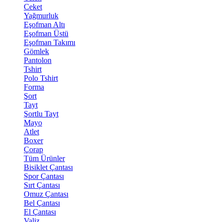
Ceket
Yağmurluk
Eşofman Altı
Eşofman Üstü
Eşofman Takımı
Gömlek
Pantolon
Tshirt
Polo Tshirt
Forma
Şort
Tayt
Şortlu Tayt
Mayo
Atlet
Boxer
Çorap
Tüm Ürünler
Bisiklet Çantası
Spor Çantası
Sırt Çantası
Omuz Çantası
Bel Çantası
El Çantası
Valiz