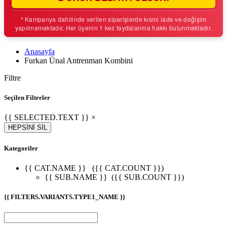
* Kampanya dahilinde verilen siparişlerde kısmi iade ve değişim
yapılmamaktadır. Her üyenin 1 kez faydalanma hakkı bulunmaktadır.
Anasayfa
Furkan Ünal Antrenman Kombini
Filtre
Seçilen Filtreler
{{ SELECTED.TEXT }} ×
HEPSİNİ SİL
Kategoriler
{{ CAT.NAME }}
({{ CAT.COUNT }})
{{ SUB.NAME }}
({{ SUB.COUNT }})
{{ FILTERS.VARIANTS.TYPE1_NAME }}