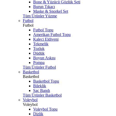
Bone & Yüzücü Gözlük Seti
Burun Tıkacı
Maske & Şnorkel Set
Tüm Ürünler Yüzme
Futbol
Futbol
Futbol Topu
Amerikan Futbol Topu
Kaleci Eldiveni
Tekmelik
Tozluk
Düdük
Boyun Askısı
Pompa
Tüm Ürünler Futbol
Basketbol
Basketbol
Basketbol Topu
Bileklik
Saç Bandı
Tüm Ürünler Basketbol
Voleybol
Voleybol
Voleybol Topu
Dizlik