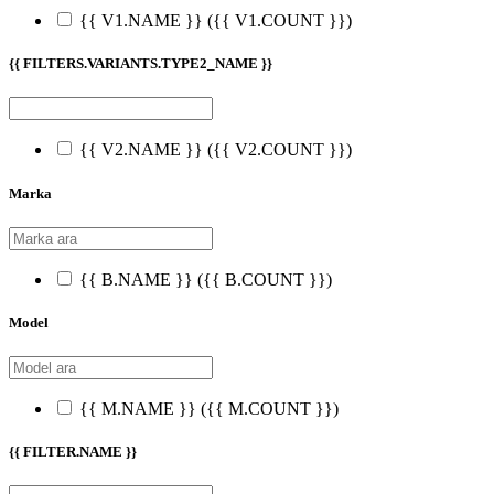
{{ V1.NAME }}
({{ V1.COUNT }})
{{ FILTERS.VARIANTS.TYPE2_NAME }}
{{ V2.NAME }}
({{ V2.COUNT }})
Marka
{{ B.NAME }}
({{ B.COUNT }})
Model
{{ M.NAME }}
({{ M.COUNT }})
{{ FILTER.NAME }}