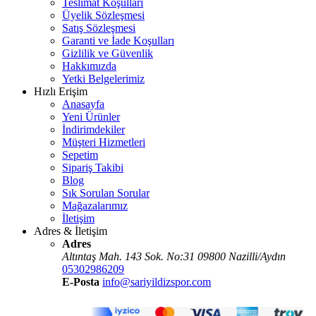
Teslimat Koşulları
Üyelik Sözleşmesi
Satış Sözleşmesi
Garanti ve İade Koşulları
Gizlilik ve Güvenlik
Hakkımızda
Yetki Belgelerimiz
Hızlı Erişim
Anasayfa
Yeni Ürünler
İndirimdekiler
Müşteri Hizmetleri
Sepetim
Sipariş Takibi
Blog
Sık Sorulan Sorular
Mağazalarımız
İletişim
Adres & İletişim
Adres
Altıntaş Mah. 143 Sok. No:31 09800 Nazilli/Aydın
05302986209
E-Posta
info@sariyildizspor.com