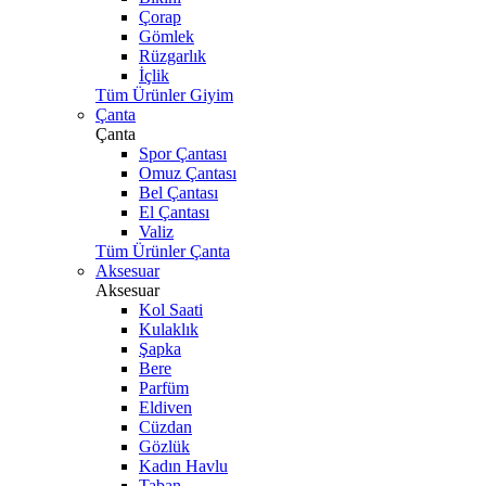
Çorap
Gömlek
Rüzgarlık
İçlik
Tüm Ürünler Giyim
Çanta
Çanta
Spor Çantası
Omuz Çantası
Bel Çantası
El Çantası
Valiz
Tüm Ürünler Çanta
Aksesuar
Aksesuar
Kol Saati
Kulaklık
Şapka
Bere
Parfüm
Eldiven
Cüzdan
Gözlük
Kadın Havlu
Taban