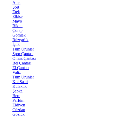
Atlet
Şort
Etek
Elbise
Mayo
Bikini
Çorap
Gömlek
Rüzgarlık
İçlik
Tüm Ürünler
Spor Çantası
Omuz Çantası
Bel Çantası
El Çantası
Valiz
Tüm Ürünler
Kol Saati
Kulaklık
Şapka
Bere
Parfüm
Eldiven
Cüzdan
Gözlük