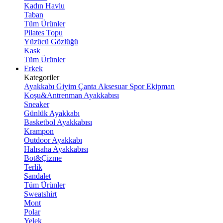
Kadın Havlu
Taban
Tüm Ürünler
Pilates Topu
Yüzücü Gözlüğü
Kask
Tüm Ürünler
Erkek
Kategoriler
Ayakkabı
Giyim
Çanta
Aksesuar
Spor Ekipman
Koşu&Antrenman Ayakkabısı
Sneaker
Günlük Ayakkabı
Basketbol Ayakkabısı
Krampon
Outdoor Ayakkabı
Halısaha Ayakkabısı
Bot&Çizme
Terlik
Sandalet
Tüm Ürünler
Sweatshirt
Mont
Polar
Yelek