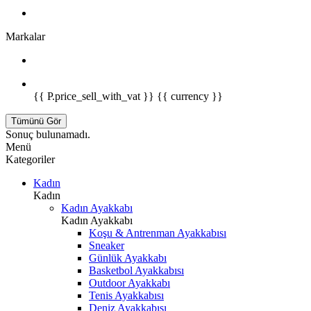
Markalar
{{ P.price_sell_with_vat }} {{ currency }}
Tümünü Gör
Sonuç bulunamadı.
Menü
Kategoriler
Kadın
Kadın
Kadın Ayakkabı
Kadın Ayakkabı
Koşu & Antrenman Ayakkabısı
Sneaker
Günlük Ayakkabı
Basketbol Ayakkabısı
Outdoor Ayakkabı
Tenis Ayakkabısı
Deniz Ayakkabısı