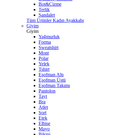
Bot&Çizme
Terlik
Sandalet
Tüm Ürünler Kadın Ayakkabı
Giyim
Giyim
Yağmurluk
Forma
Sweatshirt
Mont
Polar
Yelek
Tshirt
Eşofman Altı
Eşofman Üstü
Eşofman Takımı
Pantolon
Tayt
Bra
Atlet
Şort
Etek
Elbise
Mayo
Bikini