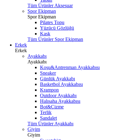
Tüm Ürünler Aksesuar
Spor Ekipman
Spor Ekipman
Pilates Topu
Yüzücü Gözlüğü
Kask
Tüm Ürünler Spor Ekipman
Erkek
Erkek
Ayakkabı
Ayakkabı
Koşu&Antrenman Ayakkabısı
Sneaker
Günlük Ayakkabı
Basketbol Ayakkabısı
Krampon
Outdoor Ayakkabı
Halısaha Ayakkabısı
Bot&Çizme
Terlik
Sandalet
Tüm Ürünler Ayakkabı
Giyim
Giyim