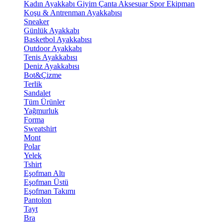
Kadın Ayakkabı
Giyim
Çanta
Aksesuar
Spor Ekipman
Koşu & Antrenman Ayakkabısı
Sneaker
Günlük Ayakkabı
Basketbol Ayakkabısı
Outdoor Ayakkabı
Tenis Ayakkabısı
Deniz Ayakkabısı
Bot&Çizme
Terlik
Sandalet
Tüm Ürünler
Yağmurluk
Forma
Sweatshirt
Mont
Polar
Yelek
Tshirt
Eşofman Altı
Eşofman Üstü
Eşofman Takımı
Pantolon
Tayt
Bra