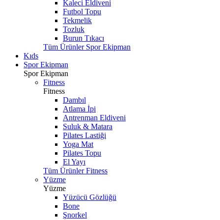
Kaleci Eldiveni
Futbol Topu
Tekmelik
Tozluk
Burun Tıkacı
Tüm Ürünler Spor Ekipman
Kıds
Spor Ekipman
Spor Ekipman
Fitness
Fitness
Dambıl
Atlama İpi
Antrenman Eldiveni
Suluk & Matara
Pilates Lastiği
Yoga Mat
Pilates Topu
El Yayı
Tüm Ürünler Fitness
Yüzme
Yüzme
Yüzücü Gözlüğü
Bone
Şnorkel