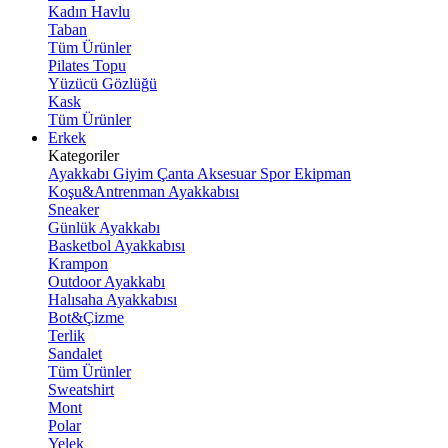
Kadın Havlu
Taban
Tüm Ürünler
Pilates Topu
Yüzücü Gözlüğü
Kask
Tüm Ürünler
Erkek
Kategoriler
Ayakkabı
Giyim
Çanta
Aksesuar
Spor Ekipman
Koşu&Antrenman Ayakkabısı
Sneaker
Günlük Ayakkabı
Basketbol Ayakkabısı
Krampon
Outdoor Ayakkabı
Halısaha Ayakkabısı
Bot&Çizme
Terlik
Sandalet
Tüm Ürünler
Sweatshirt
Mont
Polar
Yelek