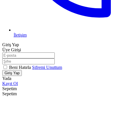
İletişim
Giriş Yap
Üye Girişi
Beni Hatırla
Şifremi Unuttum
Giriş Yap
Yada
Kayıt Ol
Sepetim
Sepetim