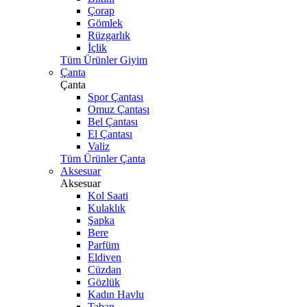
Çorap
Gömlek
Rüzgarlık
İçlik
Tüm Ürünler Giyim
Çanta
Çanta
Spor Çantası
Omuz Çantası
Bel Çantası
El Çantası
Valiz
Tüm Ürünler Çanta
Aksesuar
Aksesuar
Kol Saati
Kulaklık
Şapka
Bere
Parfüm
Eldiven
Cüzdan
Gözlük
Kadın Havlu
Taban