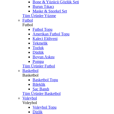
Bone & Yüzücü Gözlük Seti
Burun Tıkacı
Maske & Şnorkel Set
Tüm Ürünler Yüzme
Futbol
Futbol
Futbol Topu
Amerikan Futbol Topu
Kaleci Eldiveni
Tekmelik
Tozluk
Düdük
Boyun Askısı
Pompa
Tüm Ürünler Futbol
Basketbol
Basketbol
Basketbol Topu
Bileklik
Saç Bandı
Tüm Ürünler Basketbol
Voleybol
Voleybol
Voleybol Topu
Dizlik