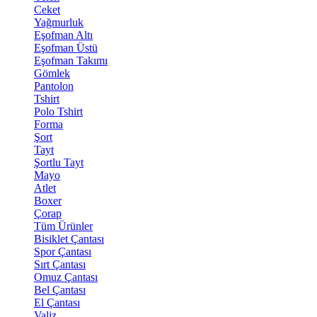
Ceket
Yağmurluk
Eşofman Altı
Eşofman Üstü
Eşofman Takımı
Gömlek
Pantolon
Tshirt
Polo Tshirt
Forma
Şort
Tayt
Şortlu Tayt
Mayo
Atlet
Boxer
Çorap
Tüm Ürünler
Bisiklet Çantası
Spor Çantası
Sırt Çantası
Omuz Çantası
Bel Çantası
El Çantası
Valiz