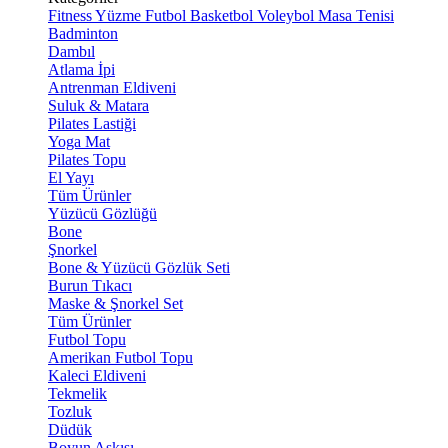
Fitness
Yüzme
Futbol
Basketbol
Voleybol
Masa Tenisi
Badminton
Dambıl
Atlama İpi
Antrenman Eldiveni
Suluk & Matara
Pilates Lastiği
Yoga Mat
Pilates Topu
El Yayı
Tüm Ürünler
Yüzücü Gözlüğü
Bone
Şnorkel
Bone & Yüzücü Gözlük Seti
Burun Tıkacı
Maske & Şnorkel Set
Tüm Ürünler
Futbol Topu
Amerikan Futbol Topu
Kaleci Eldiveni
Tekmelik
Tozluk
Düdük
Boyun Askısı