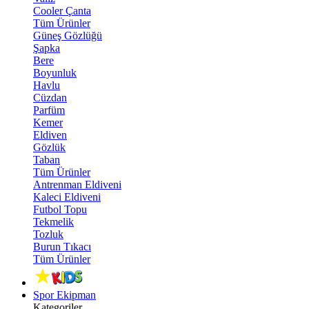
Cooler Çanta
Tüm Ürünler
Güneş Gözlüğü
Şapka
Bere
Boyunluk
Havlu
Cüzdan
Parfüm
Kemer
Eldiven
Gözlük
Taban
Tüm Ürünler
Antrenman Eldiveni
Kaleci Eldiveni
Futbol Topu
Tekmelik
Tozluk
Burun Tıkacı
Tüm Ürünler
Spor Ekipman
Kategoriler