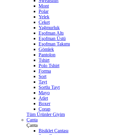
Sweatshirt
Mont
Polar
Yelek
Ceket
Yağmurluk
Eşofman Altı
Eşofman Üstü
Eşofman Takımı
Gömlek
Pantolon
Tshirt
Polo Tshirt
Forma
Şort
Tayt
Şortlu Tayt
Mayo
Atlet
Boxer
Çorap
Tüm Ürünler Giyim
Çanta
Çanta
Bisiklet Çantası