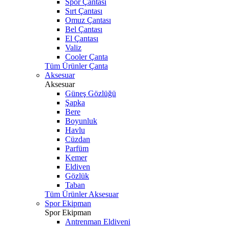
Spor Çantası
Sırt Çantası
Omuz Çantası
Bel Çantası
El Çantası
Valiz
Cooler Çanta
Tüm Ürünler Çanta
Aksesuar
Aksesuar
Güneş Gözlüğü
Şapka
Bere
Boyunluk
Havlu
Cüzdan
Parfüm
Kemer
Eldiven
Gözlük
Taban
Tüm Ürünler Aksesuar
Spor Ekipman
Spor Ekipman
Antrenman Eldiveni