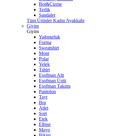
Bot&Çizme
Terlik
Sandalet
Tüm Ürünler Kadın Ayakkabı
Giyim
Giyim
Yağmurluk
Forma
Sweatshirt
Mont
Polar
Yelek
Tshirt
Eşofman Altı
Eşofman Üstü
Eşofman Takımı
Pantolon
Tayt
Bra
Atlet
Şort
Etek
Elbise
Mayo
Bikini