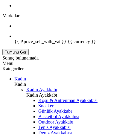
Markalar
{{ P.price_sell_with_vat }} {{ currency }}
Tümünü Gör
Sonuç bulunamadı.
Menü
Kategoriler
Kadın
Kadın
Kadın Ayakkabı
Kadın Ayakkabı
Koşu & Antrenman Ayakkabısı
Sneaker
Günlük Ayakkabı
Basketbol Ayakkabısı
Outdoor Ayakkabı
Tenis Ayakkabısı
Deniz Ayakkabısı