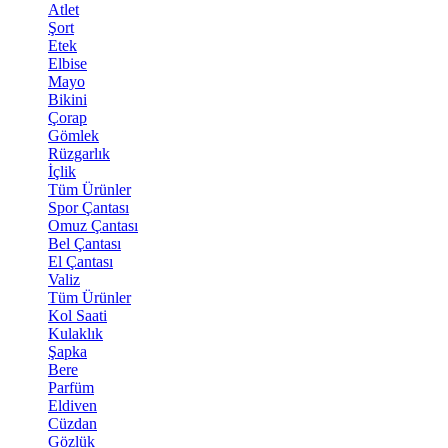
Atlet
Şort
Etek
Elbise
Mayo
Bikini
Çorap
Gömlek
Rüzgarlık
İçlik
Tüm Ürünler
Spor Çantası
Omuz Çantası
Bel Çantası
El Çantası
Valiz
Tüm Ürünler
Kol Saati
Kulaklık
Şapka
Bere
Parfüm
Eldiven
Cüzdan
Gözlük