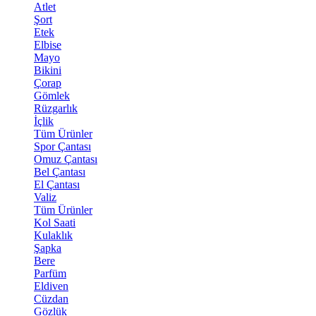
Atlet
Şort
Etek
Elbise
Mayo
Bikini
Çorap
Gömlek
Rüzgarlık
İçlik
Tüm Ürünler
Spor Çantası
Omuz Çantası
Bel Çantası
El Çantası
Valiz
Tüm Ürünler
Kol Saati
Kulaklık
Şapka
Bere
Parfüm
Eldiven
Cüzdan
Gözlük