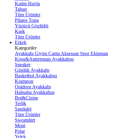
Kadın Havlu
Taban
Tüm Ürünler
Pilates Topu
Yüzücü Gözlüğü
Kask
Tüm Ürünler
Erkek
Kategoriler
Ayakkabı
Giyim
Çanta
Aksesuar
Spor Ekipman
Koşu&Antrenman Ayakkabısı
Sneaker
Günlük Ayakkabı
Basketbol Ayakkabısı
Krampon
Outdoor Ayakkabı
Halısaha Ayakkabısı
Bot&Çizme
Terlik
Sandalet
Tüm Ürünler
Sweatshirt
Mont
Polar
Yelek