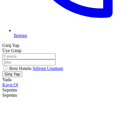
İletişim
Giriş Yap
Üye Girişi
Beni Hatırla
Şifremi Unuttum
Giriş Yap
Yada
Kayıt Ol
Sepetim
Sepetim