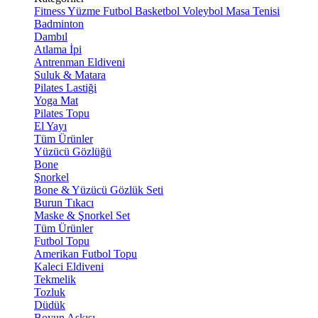
Fitness
Yüzme
Futbol
Basketbol
Voleybol
Masa Tenisi
Badminton
Dambıl
Atlama İpi
Antrenman Eldiveni
Suluk & Matara
Pilates Lastiği
Yoga Mat
Pilates Topu
El Yayı
Tüm Ürünler
Yüzücü Gözlüğü
Bone
Şnorkel
Bone & Yüzücü Gözlük Seti
Burun Tıkacı
Maske & Şnorkel Set
Tüm Ürünler
Futbol Topu
Amerikan Futbol Topu
Kaleci Eldiveni
Tekmelik
Tozluk
Düdük
Boyun Askısı