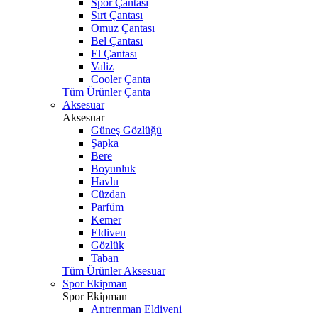
Spor Çantası
Sırt Çantası
Omuz Çantası
Bel Çantası
El Çantası
Valiz
Cooler Çanta
Tüm Ürünler Çanta
Aksesuar
Aksesuar
Güneş Gözlüğü
Şapka
Bere
Boyunluk
Havlu
Cüzdan
Parfüm
Kemer
Eldiven
Gözlük
Taban
Tüm Ürünler Aksesuar
Spor Ekipman
Spor Ekipman
Antrenman Eldiveni