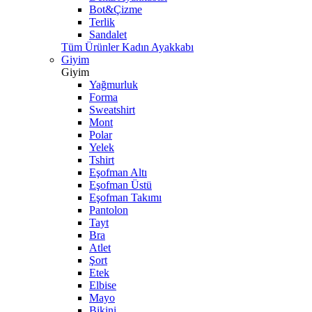
Bot&Çizme
Terlik
Sandalet
Tüm Ürünler Kadın Ayakkabı
Giyim
Giyim
Yağmurluk
Forma
Sweatshirt
Mont
Polar
Yelek
Tshirt
Eşofman Altı
Eşofman Üstü
Eşofman Takımı
Pantolon
Tayt
Bra
Atlet
Şort
Etek
Elbise
Mayo
Bikini