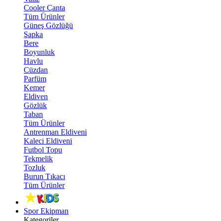
Cooler Çanta
Tüm Ürünler
Güneş Gözlüğü
Şapka
Bere
Boyunluk
Havlu
Cüzdan
Parfüm
Kemer
Eldiven
Gözlük
Taban
Tüm Ürünler
Antrenman Eldiveni
Kaleci Eldiveni
Futbol Topu
Tekmelik
Tozluk
Burun Tıkacı
Tüm Ürünler
Spor Ekipman
Kategoriler