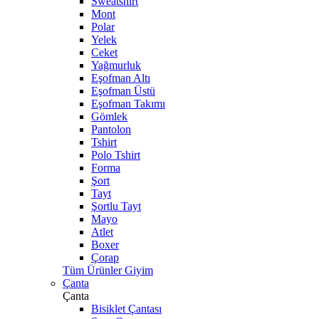
Sweatshirt
Mont
Polar
Yelek
Ceket
Yağmurluk
Eşofman Altı
Eşofman Üstü
Eşofman Takımı
Gömlek
Pantolon
Tshirt
Polo Tshirt
Forma
Şort
Tayt
Şortlu Tayt
Mayo
Atlet
Boxer
Çorap
Tüm Ürünler Giyim
Çanta
Çanta
Bisiklet Çantası