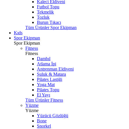
Kaleci Eldiveni
Futbol Topu
Tekmelik
Tozluk
Burun Tıkacı
Tüm Ürünler Spor Ekipman
Kıds
Spor Ekipman
Spor Ekipman
Fitness
Fitness
Dambıl
Atlama İpi
Antrenman Eldiveni
Suluk & Matara
Pilates Lastiği
Yoga Mat
Pilates Topu
El Yayı
Tüm Ürünler Fitness
Yüzme
Yüzme
Yüzücü Gözlüğü
Bone
Şnorkel