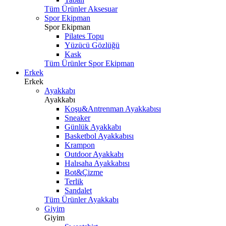
Tüm Ürünler Aksesuar
Spor Ekipman
Spor Ekipman
Pilates Topu
Yüzücü Gözlüğü
Kask
Tüm Ürünler Spor Ekipman
Erkek
Erkek
Ayakkabı
Ayakkabı
Koşu&Antrenman Ayakkabısı
Sneaker
Günlük Ayakkabı
Basketbol Ayakkabısı
Krampon
Outdoor Ayakkabı
Halısaha Ayakkabısı
Bot&Çizme
Terlik
Sandalet
Tüm Ürünler Ayakkabı
Giyim
Giyim