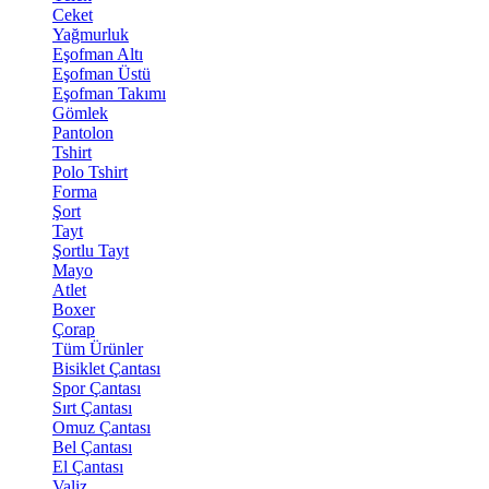
Ceket
Yağmurluk
Eşofman Altı
Eşofman Üstü
Eşofman Takımı
Gömlek
Pantolon
Tshirt
Polo Tshirt
Forma
Şort
Tayt
Şortlu Tayt
Mayo
Atlet
Boxer
Çorap
Tüm Ürünler
Bisiklet Çantası
Spor Çantası
Sırt Çantası
Omuz Çantası
Bel Çantası
El Çantası
Valiz