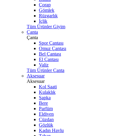
Çorap
Gömlek
Rüzgarlık
İçlik
Tüm Ürünler Giyim
Çanta
Çanta
Spor Çantası
Omuz Çantası
Bel Çantası
El Çantası
Valiz
Tüm Ürünler Çanta
Aksesuar
Aksesuar
Kol Saati
Kulaklık
Şapka
Bere
Parfüm
Eldiven
Cüzdan
Gözlük
Kadın Havlu
Taban