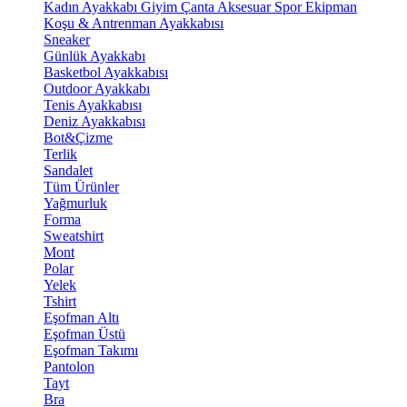
Kadın Ayakkabı
Giyim
Çanta
Aksesuar
Spor Ekipman
Koşu & Antrenman Ayakkabısı
Sneaker
Günlük Ayakkabı
Basketbol Ayakkabısı
Outdoor Ayakkabı
Tenis Ayakkabısı
Deniz Ayakkabısı
Bot&Çizme
Terlik
Sandalet
Tüm Ürünler
Yağmurluk
Forma
Sweatshirt
Mont
Polar
Yelek
Tshirt
Eşofman Altı
Eşofman Üstü
Eşofman Takımı
Pantolon
Tayt
Bra