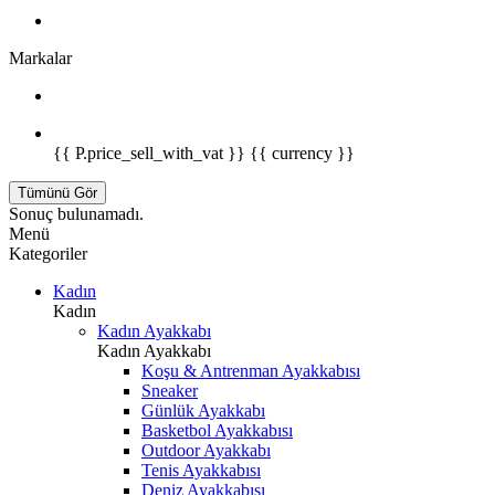
Markalar
{{ P.price_sell_with_vat }} {{ currency }}
Tümünü Gör
Sonuç bulunamadı.
Menü
Kategoriler
Kadın
Kadın
Kadın Ayakkabı
Kadın Ayakkabı
Koşu & Antrenman Ayakkabısı
Sneaker
Günlük Ayakkabı
Basketbol Ayakkabısı
Outdoor Ayakkabı
Tenis Ayakkabısı
Deniz Ayakkabısı