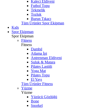
Kaleci Eldiveni
Futbol Topu
Tekmelik
Tozluk
Burun Tıkacı
Tüm Ürünler Spor Ekipman
Kıds
Spor Ekipman
Spor Ekipman
Fitness
Fitness
Dambıl
Atlama İpi
Antrenman Eldiveni
Suluk & Matara
Pilates Lastiği
Yoga Mat
Pilates Topu
El Yayı
Tüm Ürünler Fitness
Yüzme
Yüzme
Yüzücü Gözlüğü
Bone
Şnorkel