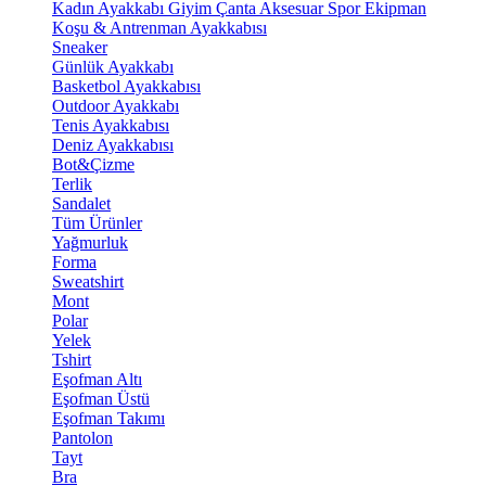
Kadın Ayakkabı
Giyim
Çanta
Aksesuar
Spor Ekipman
Koşu & Antrenman Ayakkabısı
Sneaker
Günlük Ayakkabı
Basketbol Ayakkabısı
Outdoor Ayakkabı
Tenis Ayakkabısı
Deniz Ayakkabısı
Bot&Çizme
Terlik
Sandalet
Tüm Ürünler
Yağmurluk
Forma
Sweatshirt
Mont
Polar
Yelek
Tshirt
Eşofman Altı
Eşofman Üstü
Eşofman Takımı
Pantolon
Tayt
Bra