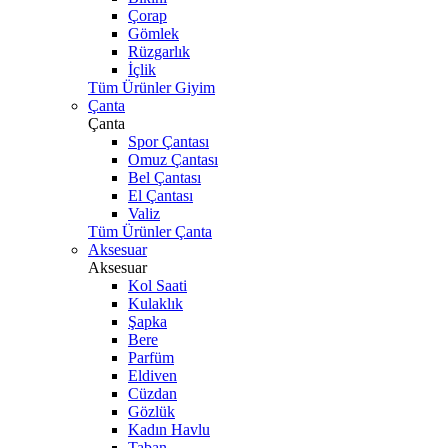
Çorap
Gömlek
Rüzgarlık
İçlik
Tüm Ürünler Giyim
Çanta
Çanta
Spor Çantası
Omuz Çantası
Bel Çantası
El Çantası
Valiz
Tüm Ürünler Çanta
Aksesuar
Aksesuar
Kol Saati
Kulaklık
Şapka
Bere
Parfüm
Eldiven
Cüzdan
Gözlük
Kadın Havlu
Taban