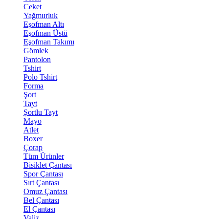
Ceket
Yağmurluk
Eşofman Altı
Eşofman Üstü
Eşofman Takımı
Gömlek
Pantolon
Tshirt
Polo Tshirt
Forma
Şort
Tayt
Şortlu Tayt
Mayo
Atlet
Boxer
Çorap
Tüm Ürünler
Bisiklet Çantası
Spor Çantası
Sırt Çantası
Omuz Çantası
Bel Çantası
El Çantası
Valiz