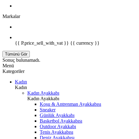
Markalar
{{ P.price_sell_with_vat }} {{ currency }}
Tümünü Gör
Sonuç bulunamadı.
Menü
Kategoriler
Kadın
Kadın
Kadın Ayakkabı
Kadın Ayakkabı
Koşu & Antrenman Ayakkabısı
Sneaker
Günlük Ayakkabı
Basketbol Ayakkabısı
Outdoor Ayakkabı
Tenis Ayakkabısı
Deniz Ayakkabısı