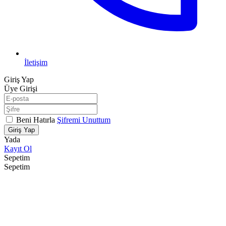
İletişim
Giriş Yap
Üye Girişi
Beni Hatırla
Şifremi Unuttum
Giriş Yap
Yada
Kayıt Ol
Sepetim
Sepetim