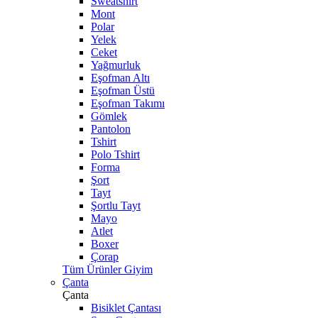
Sweatshirt
Mont
Polar
Yelek
Ceket
Yağmurluk
Eşofman Altı
Eşofman Üstü
Eşofman Takımı
Gömlek
Pantolon
Tshirt
Polo Tshirt
Forma
Şort
Tayt
Şortlu Tayt
Mayo
Atlet
Boxer
Çorap
Tüm Ürünler Giyim
Çanta
Çanta
Bisiklet Çantası