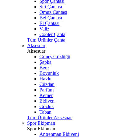
Spor Çantası
Sırt Çantası
Omuz Çantası
Bel Çantası
El Çantası
Valiz
Cooler Çanta
Tüm Ürünler Çanta
Aksesuar
Aksesuar
Güneş Gözlüğü
Şapka
Bere
Boyunluk
Havlu
Cüzdan
Parfüm
Kemer
Eldiven
Gözlük
Taban
Tüm Ürünler Aksesuar
Spor Ekipman
Spor Ekipman
Antrenman Eldiveni