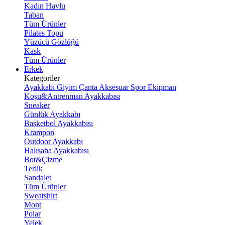
Kadın Havlu
Taban
Tüm Ürünler
Pilates Topu
Yüzücü Gözlüğü
Kask
Tüm Ürünler
Erkek
Kategoriler
Ayakkabı
Giyim
Çanta
Aksesuar
Spor Ekipman
Koşu&Antrenman Ayakkabısı
Sneaker
Günlük Ayakkabı
Basketbol Ayakkabısı
Krampon
Outdoor Ayakkabı
Halısaha Ayakkabısı
Bot&Çizme
Terlik
Sandalet
Tüm Ürünler
Sweatshirt
Mont
Polar
Yelek