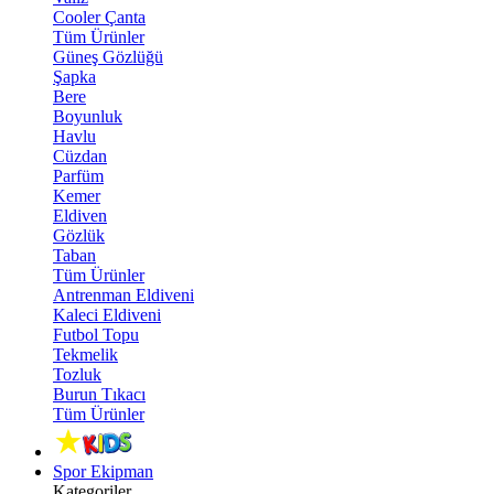
Cooler Çanta
Tüm Ürünler
Güneş Gözlüğü
Şapka
Bere
Boyunluk
Havlu
Cüzdan
Parfüm
Kemer
Eldiven
Gözlük
Taban
Tüm Ürünler
Antrenman Eldiveni
Kaleci Eldiveni
Futbol Topu
Tekmelik
Tozluk
Burun Tıkacı
Tüm Ürünler
Spor Ekipman
Kategoriler