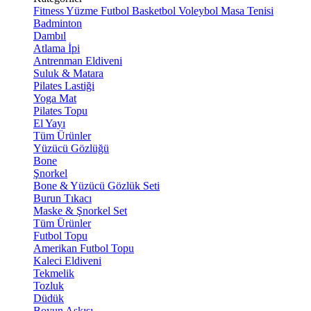
Fitness
Yüzme
Futbol
Basketbol
Voleybol
Masa Tenisi
Badminton
Dambıl
Atlama İpi
Antrenman Eldiveni
Suluk & Matara
Pilates Lastiği
Yoga Mat
Pilates Topu
El Yayı
Tüm Ürünler
Yüzücü Gözlüğü
Bone
Şnorkel
Bone & Yüzücü Gözlük Seti
Burun Tıkacı
Maske & Şnorkel Set
Tüm Ürünler
Futbol Topu
Amerikan Futbol Topu
Kaleci Eldiveni
Tekmelik
Tozluk
Düdük
Boyun Askısı