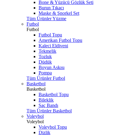
Bone & Yüzücü Gözlük Seti
Burun Tıkacı
Maske & Şnorkel Set
Tüm Ürünler Yüzme
Futbol
Futbol
Futbol Topu
Amerikan Futbol Topu
Kaleci Eldiveni
Tekmelik
Tozluk
Düdük
Boyun Askısı
Pompa
Tüm Ürünler Futbol
Basketbol
Basketbol
Basketbol Topu
Bileklik
Saç Bandı
Tüm Ürünler Basketbol
Voleybol
Voleybol
Voleybol Topu
Dizlik