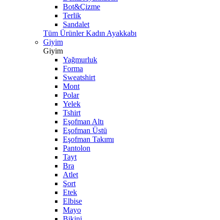
Bot&Çizme
Terlik
Sandalet
Tüm Ürünler Kadın Ayakkabı
Giyim
Giyim
Yağmurluk
Forma
Sweatshirt
Mont
Polar
Yelek
Tshirt
Eşofman Altı
Eşofman Üstü
Eşofman Takımı
Pantolon
Tayt
Bra
Atlet
Şort
Etek
Elbise
Mayo
Bikini