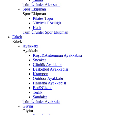
Tüm Ürünler Aksesuar
Spor Ekipman
Spor Ekipman
Pilates Topu
Yüzücü Gözlüğü
Kask
Tüm Ürünler Spor Ekipman
Erkek
Erkek
Ayakkabı
Ayakkabı
Koşu&Antrenman Ayakkabısı
Sneaker
Günlük Ayakkabı
Basketbol Ayakkabısı
Krampon
Outdoor Ayakkabı
Halısaha Ayakkabısı
Bot&Çizme
Terlik
Sandalet
Tüm Ürünler Ayakkabı
Giyim
Giyim