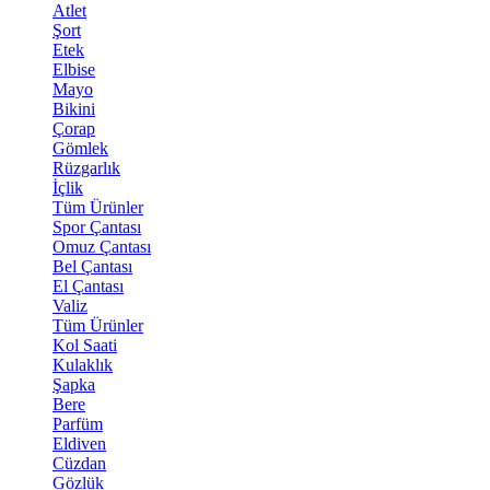
Atlet
Şort
Etek
Elbise
Mayo
Bikini
Çorap
Gömlek
Rüzgarlık
İçlik
Tüm Ürünler
Spor Çantası
Omuz Çantası
Bel Çantası
El Çantası
Valiz
Tüm Ürünler
Kol Saati
Kulaklık
Şapka
Bere
Parfüm
Eldiven
Cüzdan
Gözlük