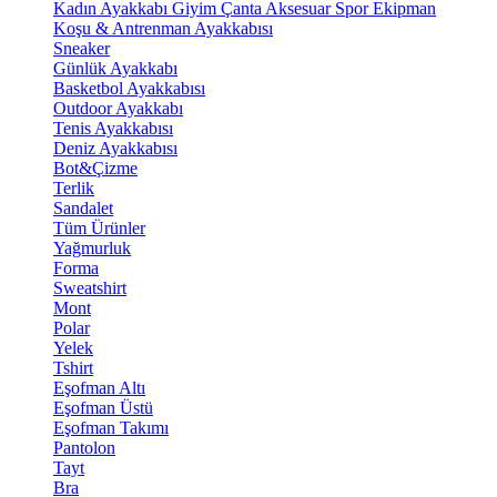
Kadın Ayakkabı
Giyim
Çanta
Aksesuar
Spor Ekipman
Koşu & Antrenman Ayakkabısı
Sneaker
Günlük Ayakkabı
Basketbol Ayakkabısı
Outdoor Ayakkabı
Tenis Ayakkabısı
Deniz Ayakkabısı
Bot&Çizme
Terlik
Sandalet
Tüm Ürünler
Yağmurluk
Forma
Sweatshirt
Mont
Polar
Yelek
Tshirt
Eşofman Altı
Eşofman Üstü
Eşofman Takımı
Pantolon
Tayt
Bra