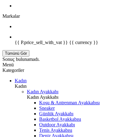
Markalar
{{ P.price_sell_with_vat }} {{ currency }}
Tümünü Gör
Sonuç bulunamadı.
Menü
Kategoriler
Kadın
Kadın
Kadın Ayakkabı
Kadın Ayakkabı
Koşu & Antrenman Ayakkabısı
Sneaker
Günlük Ayakkabı
Basketbol Ayakkabısı
Outdoor Ayakkabı
Tenis Ayakkabısı
Deniz Ayakkabısı