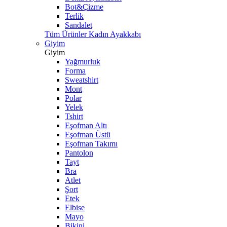
Bot&Çizme
Terlik
Sandalet
Tüm Ürünler Kadın Ayakkabı
Giyim
Giyim
Yağmurluk
Forma
Sweatshirt
Mont
Polar
Yelek
Tshirt
Eşofman Altı
Eşofman Üstü
Eşofman Takımı
Pantolon
Tayt
Bra
Atlet
Şort
Etek
Elbise
Mayo
Bikini