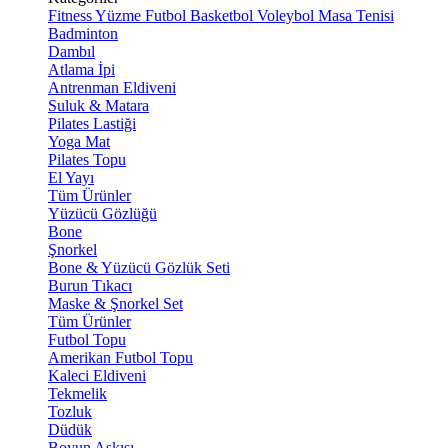
Fitness
Yüzme
Futbol
Basketbol
Voleybol
Masa Tenisi
Badminton
Dambıl
Atlama İpi
Antrenman Eldiveni
Suluk & Matara
Pilates Lastiği
Yoga Mat
Pilates Topu
El Yayı
Tüm Ürünler
Yüzücü Gözlüğü
Bone
Şnorkel
Bone & Yüzücü Gözlük Seti
Burun Tıkacı
Maske & Şnorkel Set
Tüm Ürünler
Futbol Topu
Amerikan Futbol Topu
Kaleci Eldiveni
Tekmelik
Tozluk
Düdük
Boyun Askısı