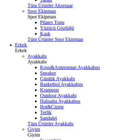
Tüm Ürünler Aksesuar
Spor Ekipman
Spor Ekipman
Pilates Topu
Yüzücü Gözlüğü
Kask
Tüm Ürünler Spor Ekipman
Erkek
Erkek
Ayakkabı
Ayakkabı
Koşu&Antrenman Ayakkabısı
Sneaker
Günlük Ayakkabı
Basketbol Ayakkabısı
Krampon
Outdoor Ayakkabı
Halısaha Ayakkabısı
Bot&Çizme
Terlik
Sandalet
Tüm Ürünler Ayakkabı
Giyim
Giyim