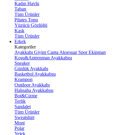
Kadın Havlu
Taban
Tüm Ürünler
Pilates Topu
Yüzücü Gözlüğü
Kask
Tüm Ürünler
Erkek
Kategoriler
Ayakkabı
Giyim
Çanta
Aksesuar
Spor Ekipman
Koşu&Antrenman Ayakkabısı
Sneaker
Günlük Ayakkabı
Basketbol Ayakkabısı
Krampon
Outdoor Ayakkabı
Halısaha Ayakkabısı
Bot&Çizme
Terlik
Sandalet
Tüm Ürünler
Sweatshirt
Mont
Polar
Yelek