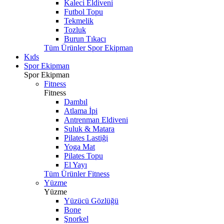
Kaleci Eldiveni
Futbol Topu
Tekmelik
Tozluk
Burun Tıkacı
Tüm Ürünler Spor Ekipman
Kıds
Spor Ekipman
Spor Ekipman
Fitness
Fitness
Dambıl
Atlama İpi
Antrenman Eldiveni
Suluk & Matara
Pilates Lastiği
Yoga Mat
Pilates Topu
El Yayı
Tüm Ürünler Fitness
Yüzme
Yüzme
Yüzücü Gözlüğü
Bone
Şnorkel