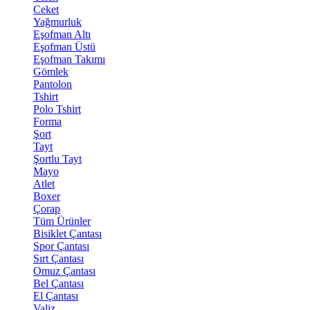
Ceket
Yağmurluk
Eşofman Altı
Eşofman Üstü
Eşofman Takımı
Gömlek
Pantolon
Tshirt
Polo Tshirt
Forma
Şort
Tayt
Şortlu Tayt
Mayo
Atlet
Boxer
Çorap
Tüm Ürünler
Bisiklet Çantası
Spor Çantası
Sırt Çantası
Omuz Çantası
Bel Çantası
El Çantası
Valiz