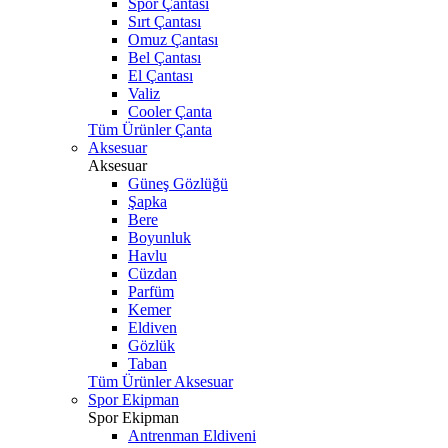
Spor Çantası
Sırt Çantası
Omuz Çantası
Bel Çantası
El Çantası
Valiz
Cooler Çanta
Tüm Ürünler Çanta
Aksesuar
Aksesuar
Güneş Gözlüğü
Şapka
Bere
Boyunluk
Havlu
Cüzdan
Parfüm
Kemer
Eldiven
Gözlük
Taban
Tüm Ürünler Aksesuar
Spor Ekipman
Spor Ekipman
Antrenman Eldiveni