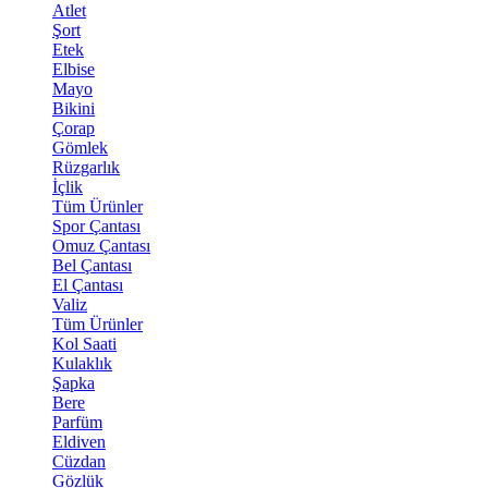
Atlet
Şort
Etek
Elbise
Mayo
Bikini
Çorap
Gömlek
Rüzgarlık
İçlik
Tüm Ürünler
Spor Çantası
Omuz Çantası
Bel Çantası
El Çantası
Valiz
Tüm Ürünler
Kol Saati
Kulaklık
Şapka
Bere
Parfüm
Eldiven
Cüzdan
Gözlük