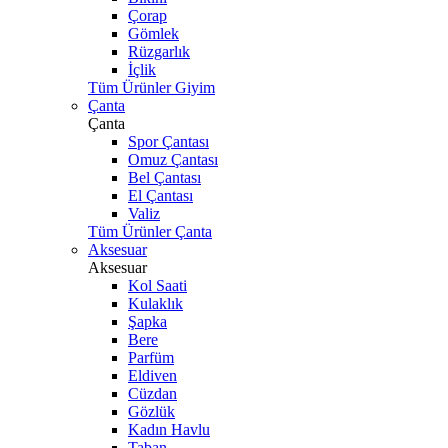
Çorap
Gömlek
Rüzgarlık
İçlik
Tüm Ürünler Giyim
Çanta
Çanta
Spor Çantası
Omuz Çantası
Bel Çantası
El Çantası
Valiz
Tüm Ürünler Çanta
Aksesuar
Aksesuar
Kol Saati
Kulaklık
Şapka
Bere
Parfüm
Eldiven
Cüzdan
Gözlük
Kadın Havlu
Taban