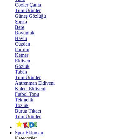
Cooler Çanta
Tüm Ürünler
Güneş Gözlüğü
Şapka
Bere
Boyunluk
Havlu
Cüzdan
Parfüm
Kemer
Eldiven
Gözlük
Taban
Tüm Ürünler
Antrenman Eldiveni
Kaleci Eldiveni
Futbol Topu
Tekmelik
Tozluk
Burun Tıkacı
Tüm Ürünler
Spor Ekipman
Kategoriler