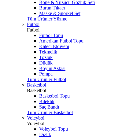
Bone & Yüzücü Gözlük Seti
Burun Tıkacı
Maske & Şnorkel Set
Tüm Ürünler Yüzme
Futbol
Futbol
Futbol Topu
Amerikan Futbol Topu
Kaleci Eldiveni
Tekmelik
Tozluk
Düdük
Boyun Askısı
Pompa
Tüm Ürünler Futbol
Basketbol
Basketbol
Basketbol Topu
Bileklik
Saç Bandı
Tüm Ürünler Basketbol
Voleybol
Voleybol
Voleybol Topu
Dizlik