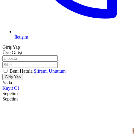
İletişim
Giriş Yap
Üye Girişi
Beni Hatırla
Şifremi Unuttum
Giriş Yap
Yada
Kayıt Ol
Sepetim
Sepetim