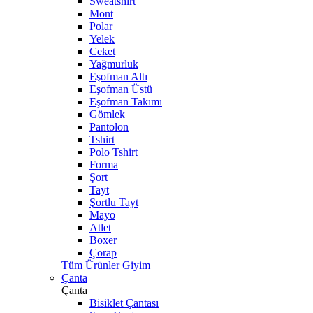
Sweatshirt
Mont
Polar
Yelek
Ceket
Yağmurluk
Eşofman Altı
Eşofman Üstü
Eşofman Takımı
Gömlek
Pantolon
Tshirt
Polo Tshirt
Forma
Şort
Tayt
Şortlu Tayt
Mayo
Atlet
Boxer
Çorap
Tüm Ürünler Giyim
Çanta
Çanta
Bisiklet Çantası