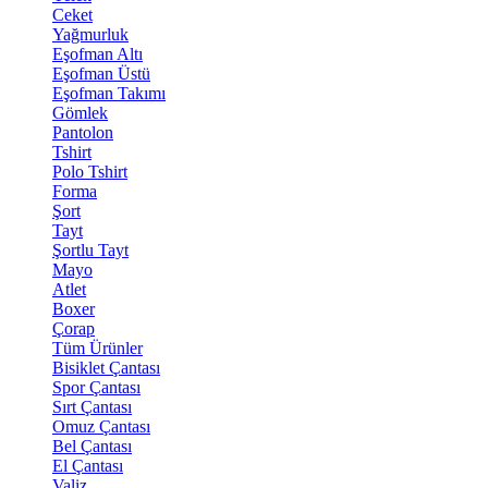
Ceket
Yağmurluk
Eşofman Altı
Eşofman Üstü
Eşofman Takımı
Gömlek
Pantolon
Tshirt
Polo Tshirt
Forma
Şort
Tayt
Şortlu Tayt
Mayo
Atlet
Boxer
Çorap
Tüm Ürünler
Bisiklet Çantası
Spor Çantası
Sırt Çantası
Omuz Çantası
Bel Çantası
El Çantası
Valiz