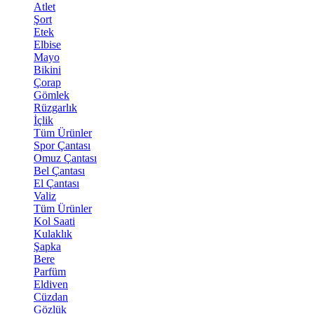
Atlet
Şort
Etek
Elbise
Mayo
Bikini
Çorap
Gömlek
Rüzgarlık
İçlik
Tüm Ürünler
Spor Çantası
Omuz Çantası
Bel Çantası
El Çantası
Valiz
Tüm Ürünler
Kol Saati
Kulaklık
Şapka
Bere
Parfüm
Eldiven
Cüzdan
Gözlük