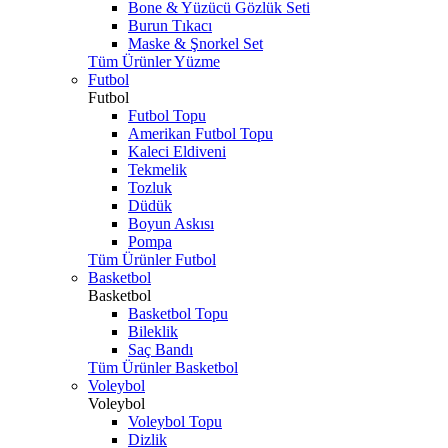
Bone & Yüzücü Gözlük Seti
Burun Tıkacı
Maske & Şnorkel Set
Tüm Ürünler Yüzme
Futbol
Futbol
Futbol Topu
Amerikan Futbol Topu
Kaleci Eldiveni
Tekmelik
Tozluk
Düdük
Boyun Askısı
Pompa
Tüm Ürünler Futbol
Basketbol
Basketbol
Basketbol Topu
Bileklik
Saç Bandı
Tüm Ürünler Basketbol
Voleybol
Voleybol
Voleybol Topu
Dizlik