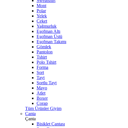
Sweatshirt
Mont
Polar
Yelek
Ceket
Yağmurluk
Eşofman Altı
Eşofman Üstü
Eşofman Takımı
Gömlek
Pantolon
Tshirt
Polo Tshirt
Forma
Şort
Tayt
Şortlu Tayt
Mayo
Atlet
Boxer
Çorap
Tüm Ürünler Giyim
Çanta
Çanta
Bisiklet Çantası