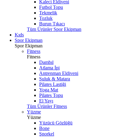
Kaleci Eldiveni
Futbol Topu
Tekmelik
Tozluk
Burun Tıkacı
Tüm Ürünler Spor Ekipman
Kıds
Spor Ekipman
Spor Ekipman
Fitness
Fitness
Dambıl
Atlama İpi
Antrenman Eldiveni
Suluk & Matara
Pilates Lastiği
Yoga Mat
Pilates Topu
El Yayı
Tüm Ürünler Fitness
Yüzme
Yüzme
Yüzücü Gözlüğü
Bone
Şnorkel