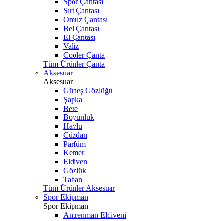
Spor Çantası
Sırt Çantası
Omuz Çantası
Bel Çantası
El Çantası
Valiz
Cooler Çanta
Tüm Ürünler Çanta
Aksesuar
Aksesuar
Güneş Gözlüğü
Şapka
Bere
Boyunluk
Havlu
Cüzdan
Parfüm
Kemer
Eldiven
Gözlük
Taban
Tüm Ürünler Aksesuar
Spor Ekipman
Spor Ekipman
Antrenman Eldiveni