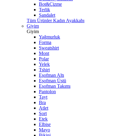
Bot&Çizme
Terlik
Sandalet
Tüm Ürünler Kadın Ayakkabı
Giyim
Giyim
Yağmurluk
Forma
Sweatshirt
Mont
Polar
Yelek
Tshirt
Eşofman Altı
Eşofman Üstü
Eşofman Takımı
Pantolon
Tayt
Bra
Atlet
Şort
Etek
Elbise
Mayo
Bikini