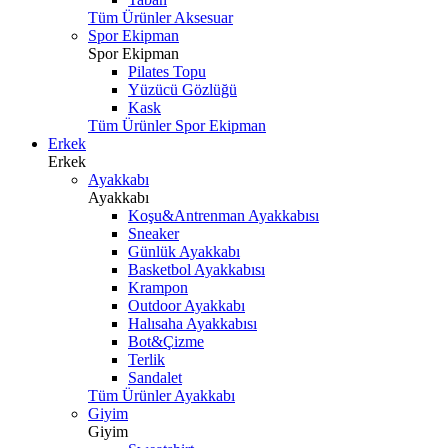
Tüm Ürünler Aksesuar
Spor Ekipman
Spor Ekipman
Pilates Topu
Yüzücü Gözlüğü
Kask
Tüm Ürünler Spor Ekipman
Erkek
Erkek
Ayakkabı
Ayakkabı
Koşu&Antrenman Ayakkabısı
Sneaker
Günlük Ayakkabı
Basketbol Ayakkabısı
Krampon
Outdoor Ayakkabı
Halısaha Ayakkabısı
Bot&Çizme
Terlik
Sandalet
Tüm Ürünler Ayakkabı
Giyim
Giyim