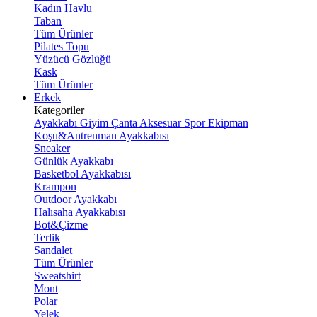
Kadın Havlu
Taban
Tüm Ürünler
Pilates Topu
Yüzücü Gözlüğü
Kask
Tüm Ürünler
Erkek
Kategoriler
Ayakkabı
Giyim
Çanta
Aksesuar
Spor Ekipman
Koşu&Antrenman Ayakkabısı
Sneaker
Günlük Ayakkabı
Basketbol Ayakkabısı
Krampon
Outdoor Ayakkabı
Halısaha Ayakkabısı
Bot&Çizme
Terlik
Sandalet
Tüm Ürünler
Sweatshirt
Mont
Polar
Yelek