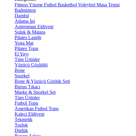
Fitness
Yüzme
Futbol
Basketbol
Voleybol
Masa Tenisi
Badminton
Dambıl
Atlama İpi
Antrenman Eldiveni
Suluk & Matara
Pilates Lastiği
Yoga Mat
Pilates Topu
El Yayı
Tüm Ürünler
Yüzücü Gözlüğü
Bone
Şnorkel
Bone & Yüzücü Gözlük Seti
Burun Tıkacı
Maske & Şnorkel Set
Tüm Ürünler
Futbol Topu
Amerikan Futbol Topu
Kaleci Eldiveni
Tekmelik
Tozluk
Düdük
Boyun Askısı