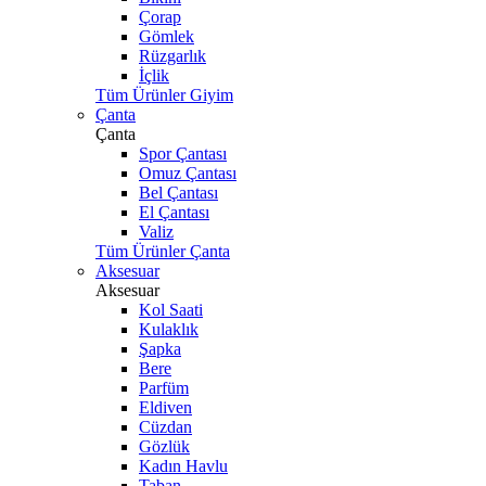
Çorap
Gömlek
Rüzgarlık
İçlik
Tüm Ürünler Giyim
Çanta
Çanta
Spor Çantası
Omuz Çantası
Bel Çantası
El Çantası
Valiz
Tüm Ürünler Çanta
Aksesuar
Aksesuar
Kol Saati
Kulaklık
Şapka
Bere
Parfüm
Eldiven
Cüzdan
Gözlük
Kadın Havlu
Taban