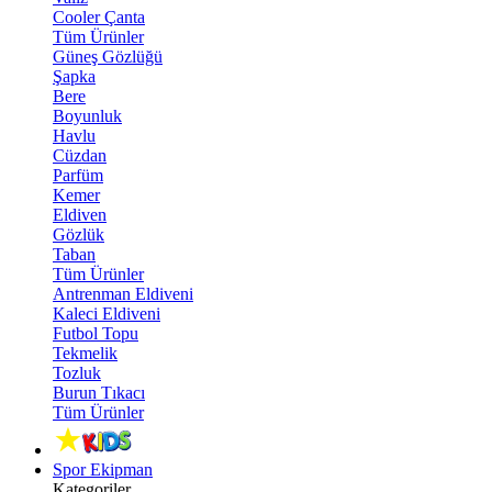
Cooler Çanta
Tüm Ürünler
Güneş Gözlüğü
Şapka
Bere
Boyunluk
Havlu
Cüzdan
Parfüm
Kemer
Eldiven
Gözlük
Taban
Tüm Ürünler
Antrenman Eldiveni
Kaleci Eldiveni
Futbol Topu
Tekmelik
Tozluk
Burun Tıkacı
Tüm Ürünler
Spor Ekipman
Kategoriler