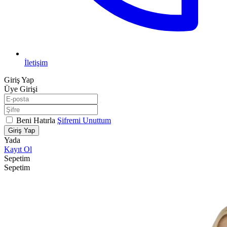
İletişim
Giriş Yap
Üye Girişi
Beni Hatırla
Şifremi Unuttum
Giriş Yap
Yada
Kayıt Ol
Sepetim
Sepetim