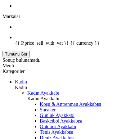
Markalar
{{ P.price_sell_with_vat }} {{ currency }}
Tümünü Gör
Sonuç bulunamadı.
Menü
Kategoriler
Kadın
Kadın
Kadın Ayakkabı
Kadın Ayakkabı
Koşu & Antrenman Ayakkabısı
Sneaker
Günlük Ayakkabı
Basketbol Ayakkabısı
Outdoor Ayakkabı
Tenis Ayakkabısı
Deniz Ayakkabısı