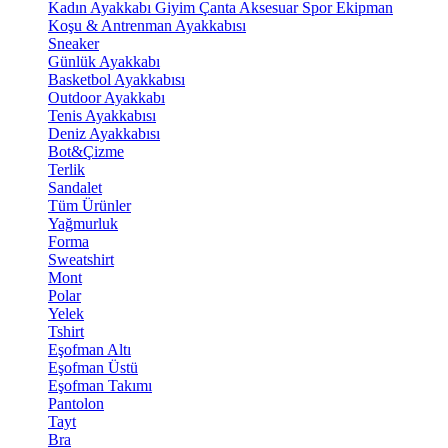
Kadın Ayakkabı
Giyim
Çanta
Aksesuar
Spor Ekipman
Koşu & Antrenman Ayakkabısı
Sneaker
Günlük Ayakkabı
Basketbol Ayakkabısı
Outdoor Ayakkabı
Tenis Ayakkabısı
Deniz Ayakkabısı
Bot&Çizme
Terlik
Sandalet
Tüm Ürünler
Yağmurluk
Forma
Sweatshirt
Mont
Polar
Yelek
Tshirt
Eşofman Altı
Eşofman Üstü
Eşofman Takımı
Pantolon
Tayt
Bra