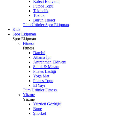
Kaleci Eldiveni
Futbol Topu
Tekmelik
Tozluk
Burun Tıkacı
Tüm Ürünler Spor Ekipman
Kıds
Spor Ekipman
Spor Ekipman
Fitness
Fitness
Dambıl
Atlama İpi
Antrenman Eldiveni
Suluk & Matara
Pilates Lastiği
Yoga Mat
Pilates Topu
El Yayı
Tüm Ürünler Fitness
Yüzme
Yüzme
Yüzücü Gözlüğü
Bone
Şnorkel