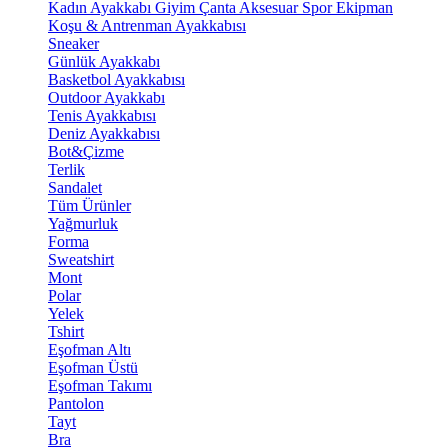
Kadın Ayakkabı
Giyim
Çanta
Aksesuar
Spor Ekipman
Koşu & Antrenman Ayakkabısı
Sneaker
Günlük Ayakkabı
Basketbol Ayakkabısı
Outdoor Ayakkabı
Tenis Ayakkabısı
Deniz Ayakkabısı
Bot&Çizme
Terlik
Sandalet
Tüm Ürünler
Yağmurluk
Forma
Sweatshirt
Mont
Polar
Yelek
Tshirt
Eşofman Altı
Eşofman Üstü
Eşofman Takımı
Pantolon
Tayt
Bra