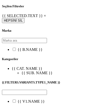
Seçilen Filtreler
{{ SELECTED.TEXT }} ×
HEPSİNİ SİL
Marka
{{ B.NAME }}
Kategoriler
{{ CAT. NAME }}
{{ SUB. NAME }}
{{ FILTERS.VARIANTS.TYPE1_NAME }}
{{ V1.NAME }}