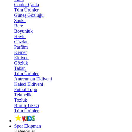
Cooler Çanta
Tüm Ürünler
Güneş Gözlüğü
Şapka
Bere
Boyunluk
Havlu
Cüzdan
Parfüm
Kemer
Eldiven
Gözlük
Taban
Tüm Ürünler
Antrenman Eldiveni
Kaleci Eldiveni
Futbol Topu
Tekmelik
Tozluk
Burun Tıkacı
Tüm Ürünler
Spor Ekipman
Kategoriler