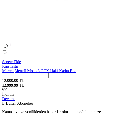
Sepete Ekle
Karşılaştır
Merrell
Merrell Moab 3 GTX Haki Kadın Bot
12.999,99
TL
12.999,99
TL
%
0
İndirim
Devamı
E-Bülten Aboneliği
Kampanya ve yeniliklerden haberdar olmak için e-bültenimize