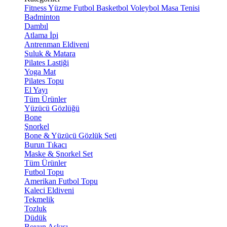
Fitness
Yüzme
Futbol
Basketbol
Voleybol
Masa Tenisi
Badminton
Dambıl
Atlama İpi
Antrenman Eldiveni
Suluk & Matara
Pilates Lastiği
Yoga Mat
Pilates Topu
El Yayı
Tüm Ürünler
Yüzücü Gözlüğü
Bone
Şnorkel
Bone & Yüzücü Gözlük Seti
Burun Tıkacı
Maske & Şnorkel Set
Tüm Ürünler
Futbol Topu
Amerikan Futbol Topu
Kaleci Eldiveni
Tekmelik
Tozluk
Düdük
Boyun Askısı