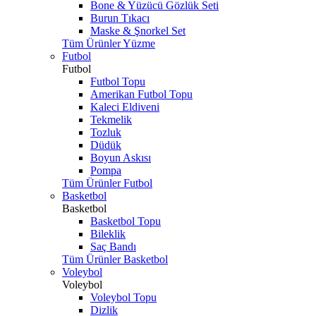
Bone & Yüzücü Gözlük Seti
Burun Tıkacı
Maske & Şnorkel Set
Tüm Ürünler Yüzme
Futbol
Futbol
Futbol Topu
Amerikan Futbol Topu
Kaleci Eldiveni
Tekmelik
Tozluk
Düdük
Boyun Askısı
Pompa
Tüm Ürünler Futbol
Basketbol
Basketbol
Basketbol Topu
Bileklik
Saç Bandı
Tüm Ürünler Basketbol
Voleybol
Voleybol
Voleybol Topu
Dizlik