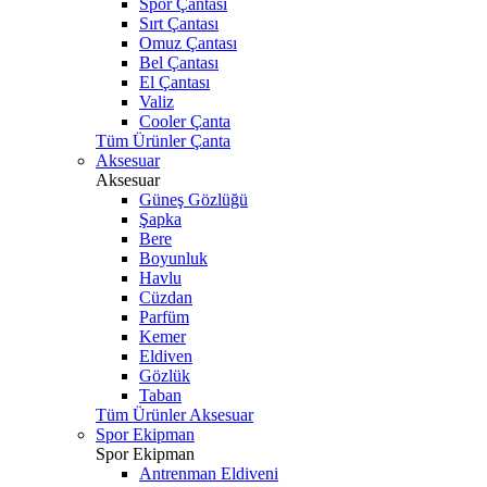
Spor Çantası
Sırt Çantası
Omuz Çantası
Bel Çantası
El Çantası
Valiz
Cooler Çanta
Tüm Ürünler Çanta
Aksesuar
Aksesuar
Güneş Gözlüğü
Şapka
Bere
Boyunluk
Havlu
Cüzdan
Parfüm
Kemer
Eldiven
Gözlük
Taban
Tüm Ürünler Aksesuar
Spor Ekipman
Spor Ekipman
Antrenman Eldiveni