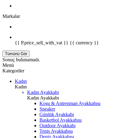
Markalar
{{ P.price_sell_with_vat }} {{ currency }}
Tümünü Gör
Sonuç bulunamadı.
Menü
Kategoriler
Kadın
Kadın
Kadın Ayakkabı
Kadın Ayakkabı
Koşu & Antrenman Ayakkabısı
Sneaker
Günlük Ayakkabı
Basketbol Ayakkabısı
Outdoor Ayakkabı
Tenis Ayakkabısı
Deniz Ayakkabısı