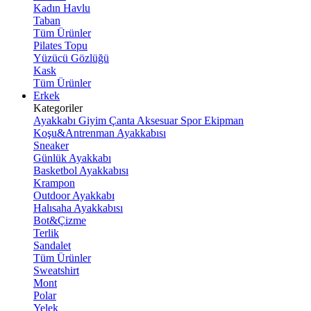
Kadın Havlu
Taban
Tüm Ürünler
Pilates Topu
Yüzücü Gözlüğü
Kask
Tüm Ürünler
Erkek
Kategoriler
Ayakkabı
Giyim
Çanta
Aksesuar
Spor Ekipman
Koşu&Antrenman Ayakkabısı
Sneaker
Günlük Ayakkabı
Basketbol Ayakkabısı
Krampon
Outdoor Ayakkabı
Halısaha Ayakkabısı
Bot&Çizme
Terlik
Sandalet
Tüm Ürünler
Sweatshirt
Mont
Polar
Yelek