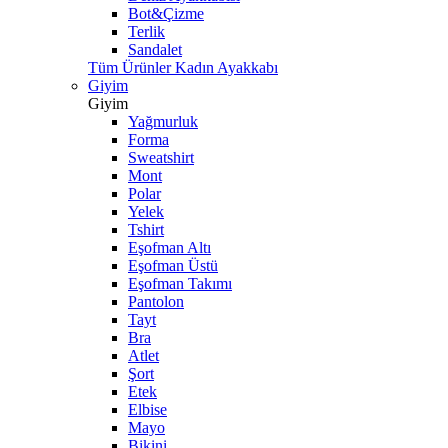
Bot&Çizme
Terlik
Sandalet
Tüm Ürünler Kadın Ayakkabı
Giyim
Giyim
Yağmurluk
Forma
Sweatshirt
Mont
Polar
Yelek
Tshirt
Eşofman Altı
Eşofman Üstü
Eşofman Takımı
Pantolon
Tayt
Bra
Atlet
Şort
Etek
Elbise
Mayo
Bikini