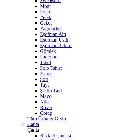
Sweatshirt
Mont
Polar
Yelek
Ceket
Yağmurluk
Eşofman Altı
Eşofman Üstü
Eşofman Takımı
Gömlek
Pantolon
Tshirt
Polo Tshirt
Forma
Şort
Tayt
Şortlu Tayt
Mayo
Atlet
Boxer
Çorap
Tüm Ürünler Giyim
Çanta
Çanta
Bisiklet Çantası