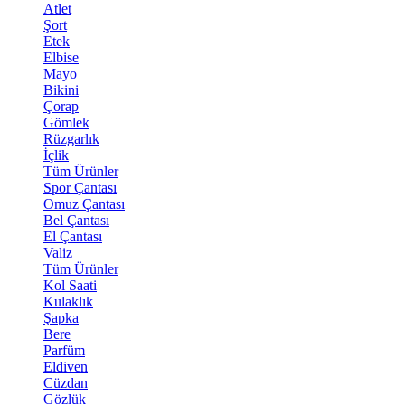
Atlet
Şort
Etek
Elbise
Mayo
Bikini
Çorap
Gömlek
Rüzgarlık
İçlik
Tüm Ürünler
Spor Çantası
Omuz Çantası
Bel Çantası
El Çantası
Valiz
Tüm Ürünler
Kol Saati
Kulaklık
Şapka
Bere
Parfüm
Eldiven
Cüzdan
Gözlük