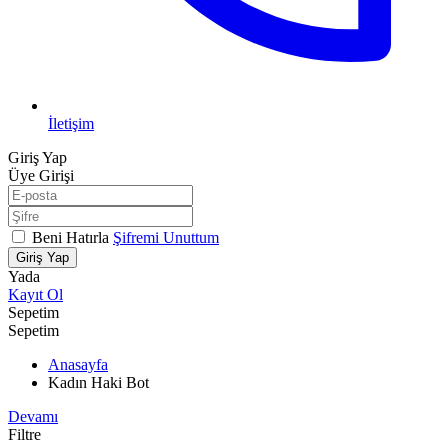
İletişim
Giriş Yap
Üye Girişi
Beni Hatırla
Şifremi Unuttum
Giriş Yap
Yada
Kayıt Ol
Sepetim
Sepetim
Anasayfa
Kadın Haki Bot
Devamı
Filtre