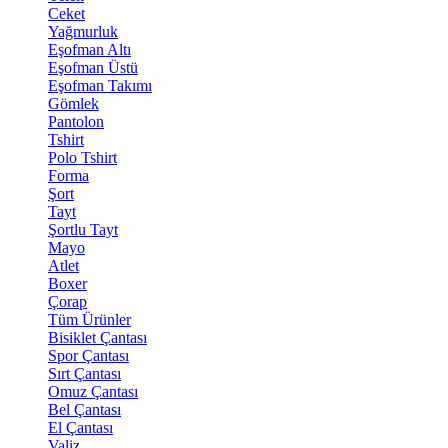
Ceket
Yağmurluk
Eşofman Altı
Eşofman Üstü
Eşofman Takımı
Gömlek
Pantolon
Tshirt
Polo Tshirt
Forma
Şort
Tayt
Şortlu Tayt
Mayo
Atlet
Boxer
Çorap
Tüm Ürünler
Bisiklet Çantası
Spor Çantası
Sırt Çantası
Omuz Çantası
Bel Çantası
El Çantası
Valiz