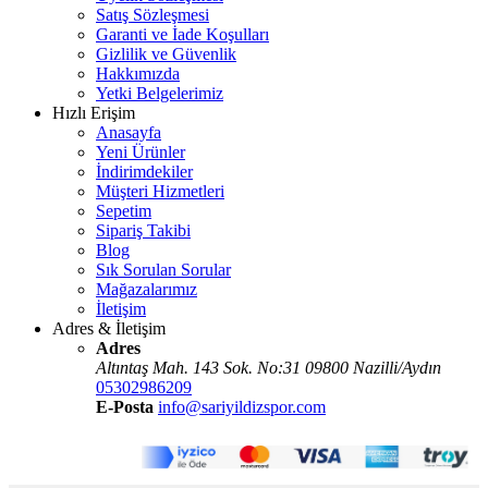
Satış Sözleşmesi
Garanti ve İade Koşulları
Gizlilik ve Güvenlik
Hakkımızda
Yetki Belgelerimiz
Hızlı Erişim
Anasayfa
Yeni Ürünler
İndirimdekiler
Müşteri Hizmetleri
Sepetim
Sipariş Takibi
Blog
Sık Sorulan Sorular
Mağazalarımız
İletişim
Adres & İletişim
Adres
Altıntaş Mah. 143 Sok. No:31 09800 Nazilli/Aydın
05302986209
E-Posta
info@sariyildizspor.com