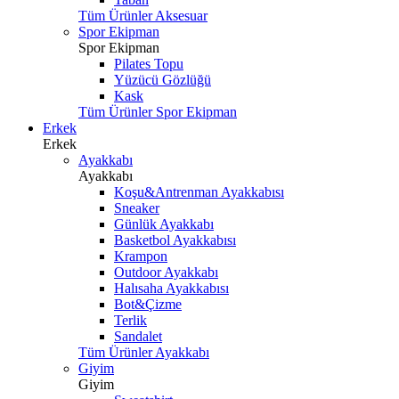
Tüm Ürünler Aksesuar
Spor Ekipman
Spor Ekipman
Pilates Topu
Yüzücü Gözlüğü
Kask
Tüm Ürünler Spor Ekipman
Erkek
Erkek
Ayakkabı
Ayakkabı
Koşu&Antrenman Ayakkabısı
Sneaker
Günlük Ayakkabı
Basketbol Ayakkabısı
Krampon
Outdoor Ayakkabı
Halısaha Ayakkabısı
Bot&Çizme
Terlik
Sandalet
Tüm Ürünler Ayakkabı
Giyim
Giyim