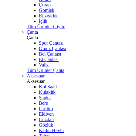
Çorap
Gömlek
Rüzgarlık
İçlik
Tüm Ürünler Giyim
Çanta
Çanta
Spor Çantası
Omuz Çantası
Bel Çantası
El Çantası
Valiz
Tüm Ürünler Çanta
Aksesuar
Aksesuar
Kol Saati
Kulaklık
Şapka
Bere
Parfüm
Eldiven
Cüzdan
Gözlük
Kadın Havlu
Taban