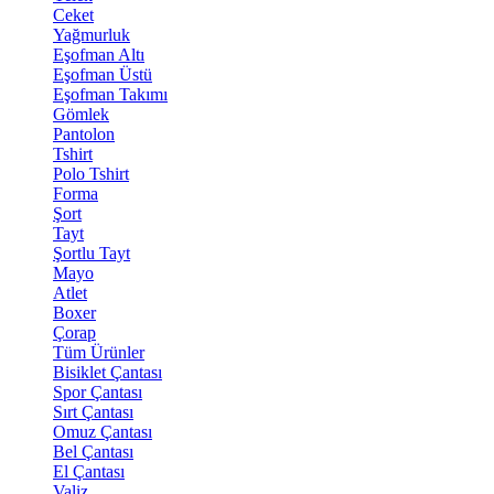
Ceket
Yağmurluk
Eşofman Altı
Eşofman Üstü
Eşofman Takımı
Gömlek
Pantolon
Tshirt
Polo Tshirt
Forma
Şort
Tayt
Şortlu Tayt
Mayo
Atlet
Boxer
Çorap
Tüm Ürünler
Bisiklet Çantası
Spor Çantası
Sırt Çantası
Omuz Çantası
Bel Çantası
El Çantası
Valiz