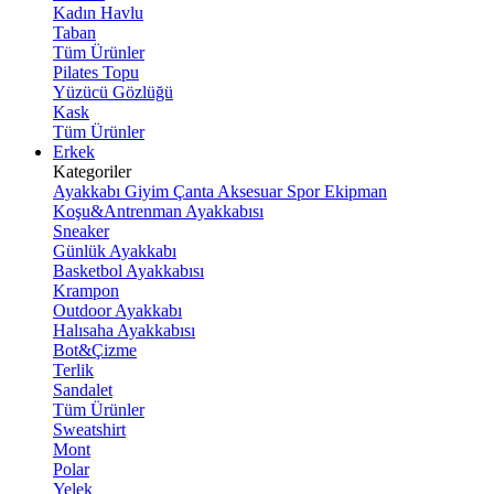
Kadın Havlu
Taban
Tüm Ürünler
Pilates Topu
Yüzücü Gözlüğü
Kask
Tüm Ürünler
Erkek
Kategoriler
Ayakkabı
Giyim
Çanta
Aksesuar
Spor Ekipman
Koşu&Antrenman Ayakkabısı
Sneaker
Günlük Ayakkabı
Basketbol Ayakkabısı
Krampon
Outdoor Ayakkabı
Halısaha Ayakkabısı
Bot&Çizme
Terlik
Sandalet
Tüm Ürünler
Sweatshirt
Mont
Polar
Yelek