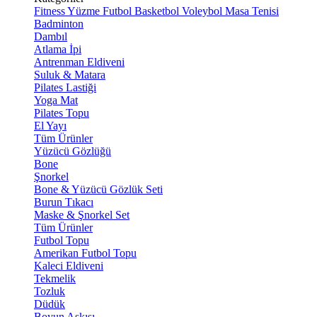
Fitness
Yüzme
Futbol
Basketbol
Voleybol
Masa Tenisi
Badminton
Dambıl
Atlama İpi
Antrenman Eldiveni
Suluk & Matara
Pilates Lastiği
Yoga Mat
Pilates Topu
El Yayı
Tüm Ürünler
Yüzücü Gözlüğü
Bone
Şnorkel
Bone & Yüzücü Gözlük Seti
Burun Tıkacı
Maske & Şnorkel Set
Tüm Ürünler
Futbol Topu
Amerikan Futbol Topu
Kaleci Eldiveni
Tekmelik
Tozluk
Düdük
Boyun Askısı