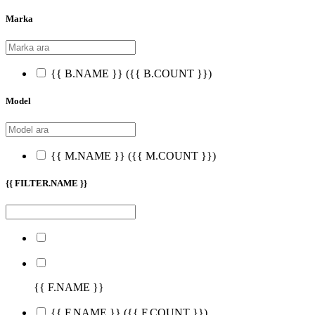
Marka
{{ B.NAME }}
({{ B.COUNT }})
Model
{{ M.NAME }}
({{ M.COUNT }})
{{ FILTER.NAME }}
{{ F.NAME }}
{{ F.NAME }}
({{ F.COUNT }})