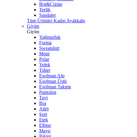
Bot&Çizme
Terlik
Sandalet
Tüm Ürünler Kadın Ayakkabı
Giyim
Giyim
Yağmurluk
Forma
Sweatshirt
Mont
Polar
Yelek
Tshirt
Eşofman Altı
Eşofman Üstü
Eşofman Takımı
Pantolon
Tayt
Bra
Atlet
Şort
Etek
Elbise
Mayo
Bikini