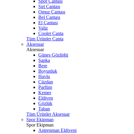
Spor Çantası
Sırt Çantası
Omuz Çantası
Bel Çantası
El Çantası
Valiz
Cooler Çanta
Tüm Ürünler Çanta
Aksesuar
Aksesuar
Güneş Gözlüğü
Şapka
Bere
Boyunluk
Havlu
Cüzdan
Parfüm
Kemer
Eldiven
Gözlük
Taban
Tüm Ürünler Aksesuar
Spor Ekipman
Spor Ekipman
Antrenman Eldiveni