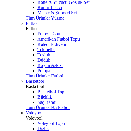
Bone & Yüzücü Gözlük Seti
Burun Tıkacı
Maske & Şnorkel Set
Tüm Ürünler Yüzme
Futbol
Futbol
Futbol Topu
Amerikan Futbol Topu
Kaleci Eldiveni
Tekmelik
Tozluk
Düdük
Boyun Askısı
Pompa
Tüm Ürünler Futbol
Basketbol
Basketbol
Basketbol Topu
Bileklik
Saç Bandı
Tüm Ürünler Basketbol
Voleybol
Voleybol
Voleybol Topu
Dizlik