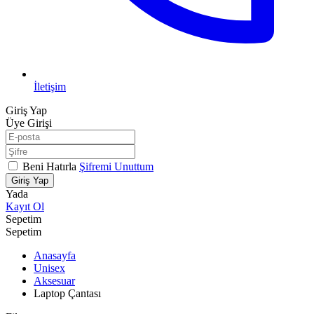
İletişim
Giriş Yap
Üye Girişi
Beni Hatırla
Şifremi Unuttum
Giriş Yap
Yada
Kayıt Ol
Sepetim
Sepetim
Anasayfa
Unisex
Aksesuar
Laptop Çantası