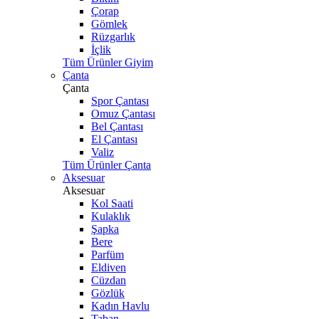
Çorap
Gömlek
Rüzgarlık
İçlik
Tüm Ürünler Giyim
Çanta
Çanta
Spor Çantası
Omuz Çantası
Bel Çantası
El Çantası
Valiz
Tüm Ürünler Çanta
Aksesuar
Aksesuar
Kol Saati
Kulaklık
Şapka
Bere
Parfüm
Eldiven
Cüzdan
Gözlük
Kadın Havlu
Taban