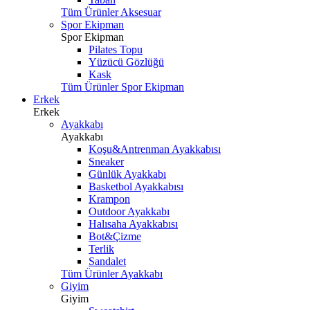
Tüm Ürünler Aksesuar
Spor Ekipman
Spor Ekipman
Pilates Topu
Yüzücü Gözlüğü
Kask
Tüm Ürünler Spor Ekipman
Erkek
Erkek
Ayakkabı
Ayakkabı
Koşu&Antrenman Ayakkabısı
Sneaker
Günlük Ayakkabı
Basketbol Ayakkabısı
Krampon
Outdoor Ayakkabı
Halısaha Ayakkabısı
Bot&Çizme
Terlik
Sandalet
Tüm Ürünler Ayakkabı
Giyim
Giyim