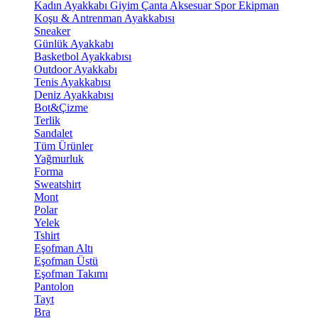
Kadın Ayakkabı
Giyim
Çanta
Aksesuar
Spor Ekipman
Koşu & Antrenman Ayakkabısı
Sneaker
Günlük Ayakkabı
Basketbol Ayakkabısı
Outdoor Ayakkabı
Tenis Ayakkabısı
Deniz Ayakkabısı
Bot&Çizme
Terlik
Sandalet
Tüm Ürünler
Yağmurluk
Forma
Sweatshirt
Mont
Polar
Yelek
Tshirt
Eşofman Altı
Eşofman Üstü
Eşofman Takımı
Pantolon
Tayt
Bra