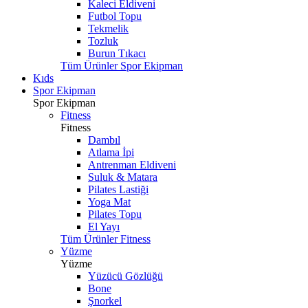
Kaleci Eldiveni
Futbol Topu
Tekmelik
Tozluk
Burun Tıkacı
Tüm Ürünler Spor Ekipman
Kıds
Spor Ekipman
Spor Ekipman
Fitness
Fitness
Dambıl
Atlama İpi
Antrenman Eldiveni
Suluk & Matara
Pilates Lastiği
Yoga Mat
Pilates Topu
El Yayı
Tüm Ürünler Fitness
Yüzme
Yüzme
Yüzücü Gözlüğü
Bone
Şnorkel