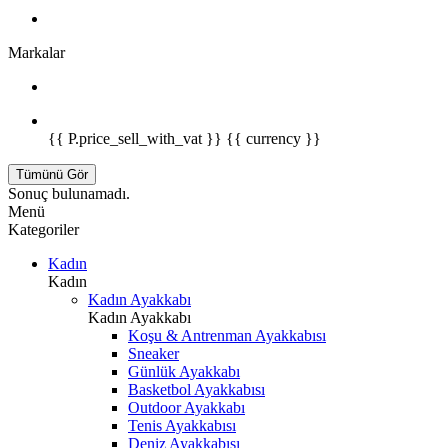
Markalar
{{ P.price_sell_with_vat }} {{ currency }}
Tümünü Gör
Sonuç bulunamadı.
Menü
Kategoriler
Kadın
Kadın
Kadın Ayakkabı
Kadın Ayakkabı
Koşu & Antrenman Ayakkabısı
Sneaker
Günlük Ayakkabı
Basketbol Ayakkabısı
Outdoor Ayakkabı
Tenis Ayakkabısı
Deniz Ayakkabısı