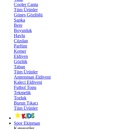
Cooler Çanta
Tüm Ürünler
Güneş Gözlüğü
Şapka
Bere
Boyunluk
Havlu
Cüzdan
Parfüm
Kemer
Eldiven
Gözlük
Taban
Tüm Ürünler
Antrenman Eldiveni
Kaleci Eldiveni
Futbol Topu
Tekmelik
Tozluk
Burun Tıkacı
Tüm Ürünler
Spor Ekipman
Kategoriler