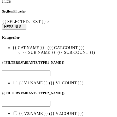
Filtre
Seçilen Filtreler
{{ SELECTED.TEXT }} ×
HEPSİNİ SİL
Kategoriler
{{ CAT.NAME }}
({{ CAT.COUNT }})
{{ SUB.NAME }}
({{ SUB.COUNT }})
{{ FILTERS.VARIANTS.TYPE1_NAME }}
{{ V1.NAME }}
({{ V1.COUNT }})
{{ FILTERS.VARIANTS.TYPE2_NAME }}
{{ V2.NAME }}
({{ V2.COUNT }})