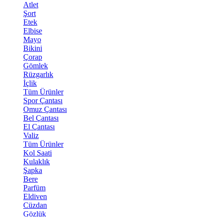
Atlet
Şort
Etek
Elbise
Mayo
Bikini
Çorap
Gömlek
Rüzgarlık
İçlik
Tüm Ürünler
Spor Çantası
Omuz Çantası
Bel Çantası
El Çantası
Valiz
Tüm Ürünler
Kol Saati
Kulaklık
Şapka
Bere
Parfüm
Eldiven
Cüzdan
Gözlük