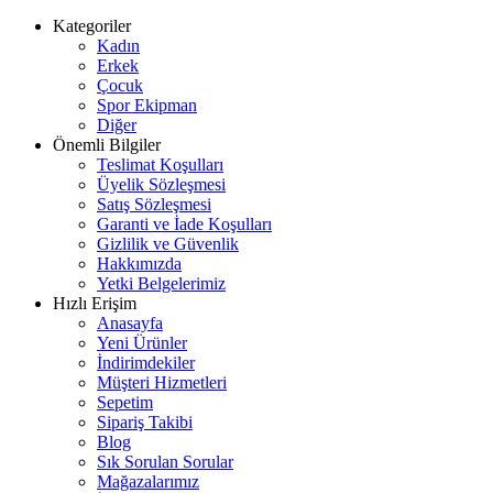
Kategoriler
Kadın
Erkek
Çocuk
Spor Ekipman
Diğer
Önemli Bilgiler
Teslimat Koşulları
Üyelik Sözleşmesi
Satış Sözleşmesi
Garanti ve İade Koşulları
Gizlilik ve Güvenlik
Hakkımızda
Yetki Belgelerimiz
Hızlı Erişim
Anasayfa
Yeni Ürünler
İndirimdekiler
Müşteri Hizmetleri
Sepetim
Sipariş Takibi
Blog
Sık Sorulan Sorular
Mağazalarımız