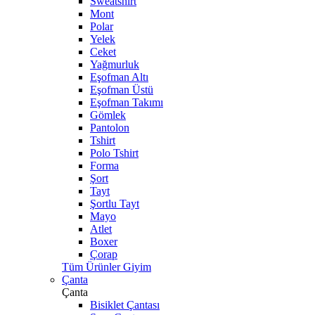
Sweatshirt
Mont
Polar
Yelek
Ceket
Yağmurluk
Eşofman Altı
Eşofman Üstü
Eşofman Takımı
Gömlek
Pantolon
Tshirt
Polo Tshirt
Forma
Şort
Tayt
Şortlu Tayt
Mayo
Atlet
Boxer
Çorap
Tüm Ürünler Giyim
Çanta
Çanta
Bisiklet Çantası